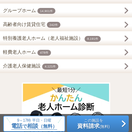
グループホーム
14,901件
高齢者向け賃貸住宅
242件
特別養護老人ホーム（老人福祉施設）
8,191件
軽費老人ホーム
478件
介護老人保健施設
4,121件
9～17時 平日・日曜
この施設を
電話
相談
資料請求
で
（無料）
(無料)