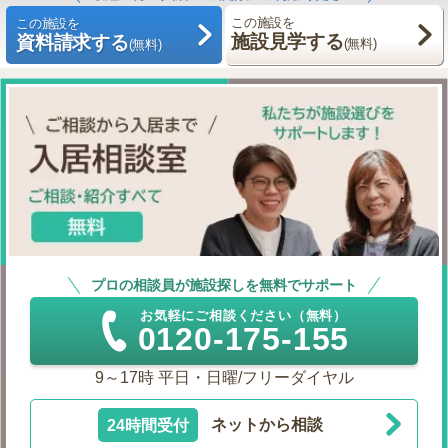
この施設を
この施設を
施設見学する
資料請求する
(無料)
(無料)
プロの相談員が施設探しを無料でサポート
お気軽にご相談ください（無料）
0120-175-155
9～17時 平日・日曜/フリーダイヤル
24時間受付
ネットから相談