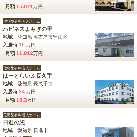
15.071
月額
万円
住宅型有料老人ホーム
ハピネスよもぎの里
地域
：
愛知県
名古屋市守山区
10
入居時
万円
11.012
月額
万円
住宅型有料老人ホーム
はーとらいふ長久手
地域
：
愛知県
長久手市
24
入居時
万円
16.3
月額
万円
住宅型有料老人ホーム
日進の憩
地域
：
愛知県
日進市