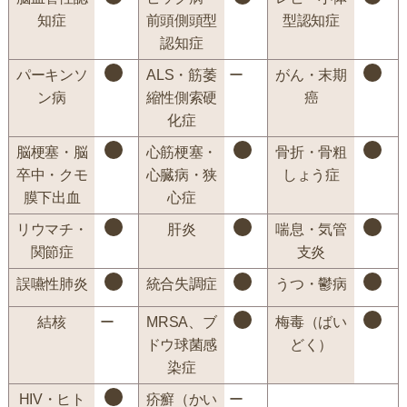
知症
前頭側頭型
型認知症
認知症
パーキンソ
ALS・筋萎
ー
がん・末期
ン病
縮性側索硬
癌
化症
脳梗塞・脳
心筋梗塞・
骨折・骨粗
卒中・クモ
心臓病・狭
しょう症
膜下出血
心症
リウマチ・
肝炎
喘息・気管
関節症
支炎
誤嚥性肺炎
統合失調症
うつ・鬱病
結核
ー
MRSA、ブ
梅毒（ばい
ドウ球菌感
どく）
染症
HIV・ヒト
疥癬（かい
ー