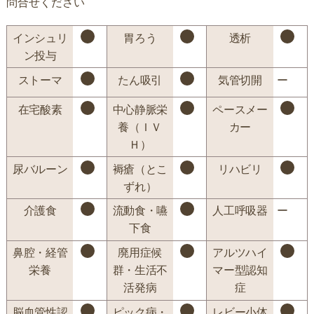
問合せください
インシュリ
胃ろう
透析
ン投与
ストーマ
たん吸引
気管切開
ー
在宅酸素
中心静脈栄
ペースメー
養（ＩＶ
カー
Ｈ）
尿バルーン
褥瘡（とこ
リハビリ
ずれ）
介護食
流動食・嚥
人工呼吸器
ー
下食
鼻腔・経管
廃用症候
アルツハイ
栄養
群・生活不
マー型認知
活発病
症
脳血管性認
ピック病・
レビー小体