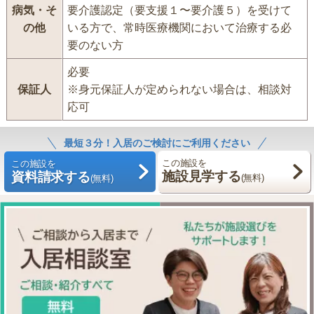
病気・そ
要介護認定（要支援１〜要介護５）を受けて
の他
いる方で、常時医療機関において治療する必
要のない方
必要
保証人
※身元保証人が定められない場合は、相談対
応可
最短３分！入居のご検討にご利用ください
この施設を
この施設を
施設見学する
資料請求する
(無料)
(無料)