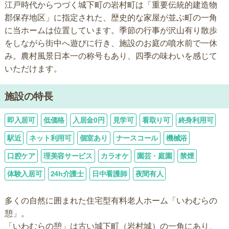
江戸時代からつづく城下町の岩村町は「重要伝統的建造物
郡保存地区」に指定された、歴史的な家屋が並ぶ町の一角
に当ホームは位置しています。季節の行事が沢山有り散歩
をしながら街中へ遊びに行き、施設のお庭の噴水前で一休
み。農村風景日本一の称号もあり、四季の味わいを感じて
いただけます。
施設の特長
即入居可
低価格
入居金0円
見学可
看取り可
終身利用可
駅近
ネット利用可
個室あり
ナースコール
機械浴
口腔ケア
理美容サービス
カラオケ
園芸・庭園
禁煙
体験入居可
24h介護士
日中看護師
夜間有人
多くの自然に囲まれた住宅型有料老人ホーム「いわむらの
憩」。
「いわむらの憩」は古い城下町（岩村城）の一角にあり、