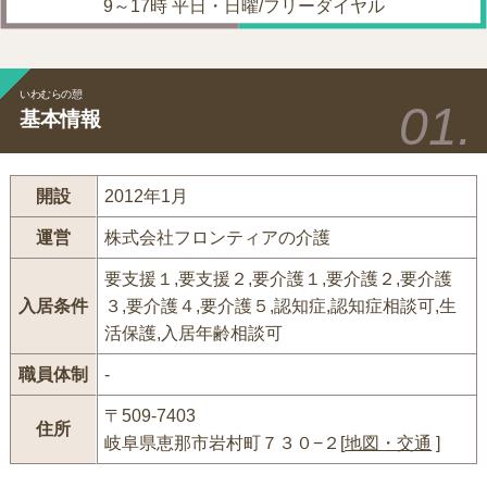
9～17時 平日・日曜/フリーダイヤル
いわむらの憩
基本情報
開設
2012年1月
運営
株式会社フロンティアの介護
要支援１,要支援２,要介護１,要介護２,要介護
入居条件
３,要介護４,要介護５,認知症,認知症相談可,生
活保護,入居年齢相談可
職員体制
-
〒509-7403
住所
岐阜県恵那市岩村町７３０−２[
地図・交通
]