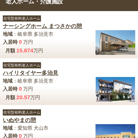
老人ホーム・介護施設
住宅型有料老人ホーム
ナーシングホーム まつさかの憩
地域
：
岐阜県
多治見市
0
入居時
万円
15.874
月額
万円
住宅型有料老人ホーム
ハイリタイヤー多治見
地域
：
岐阜県
多治見市
0
入居時
万円
20.57
月額
万円
住宅型有料老人ホーム
いぬやまの憩
地域
：
愛知県
犬山市
0
入居時
万円