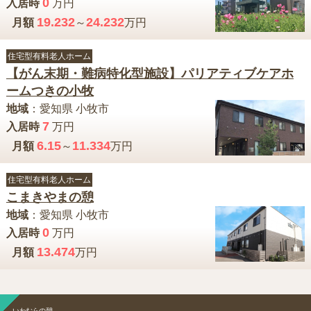
0
入居時
万円
19.232
24.232
月額
～
万円
住宅型有料老人ホーム
【がん末期・難病特化型施設】パリアティブケアホ
ームつきの小牧
地域
：
愛知県
小牧市
7
入居時
万円
6.15
11.334
月額
～
万円
住宅型有料老人ホーム
こまきやまの憩
地域
：
愛知県
小牧市
0
入居時
万円
13.474
月額
万円
いわむらの憩