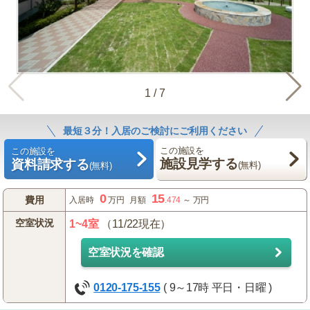
1
/
7
最短３分！入居のご検討にご利用ください
この施設を
この施設を
施設見学する
資料請求する
(無料)
(無料)
0
15
費用
入居時
万円
月額
.474
～
万円
空室状況
1~4室
（11/22現在）
空室状況を確認
0120-175-155
( 9～17時 平日・日曜 )