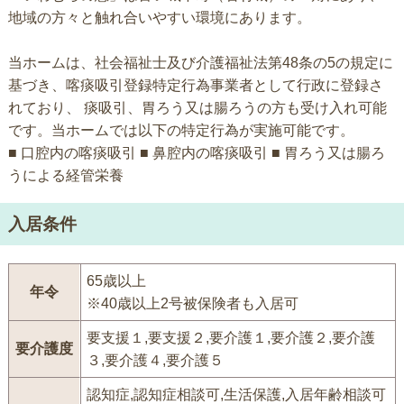
地域の方々と触れ合いやすい環境にあります。
当ホームは、社会福祉士及び介護福祉法第48条の5の規定に
基づき、喀痰吸引登録特定行為事業者として行政に登録さ
れており、 痰吸引、胃ろう又は腸ろうの方も受け入れ可能
です。当ホームでは以下の特定行為が実施可能です。
■ 口腔内の喀痰吸引 ■ 鼻腔内の喀痰吸引 ■ 胃ろう又は腸ろ
うによる経管栄養
入居条件
65歳以上
年令
※40歳以上2号被保険者も入居可
要支援１,要支援２,要介護１,要介護２,要介護
要介護度
３,要介護４,要介護５
認知症,認知症相談可,生活保護,入居年齢相談可