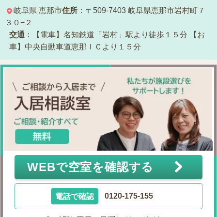
岐阜県
恵那市
住所
：〒509-7403
岐阜県恵那市岩村町７
３０−２
交通
：【電車】名知鉄道「岩村」駅より徒歩１５分
【お
車】中央自動車道恵那ＩＣより１５分
WEBで空室を確認する
電話で確認
0120-175-155