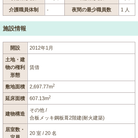
介護職員体制
-
夜間の最少職員数
1 人
施設情報
開設
2012年1月
土地・建
物の権利
賃借
形態
2
敷地面積
2,697.77m
2
延床面積
607.13m
その他 /
建物構造
合板メッキ鋼板葺2階建(耐火建築)
居室数・
20 室 / 20 名
定員