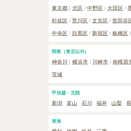
東京都
(
北区
中野区
大田区
杉並区
荒川区
文京区
世田谷
中央区
目黒区
新宿区
板橋区
関東（東京以外)
神奈川
(
横浜市
川崎市
相模原
茨城
甲信越・北陸
新潟
富山
石川
福井
山梨
東海