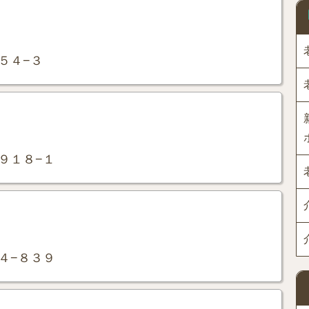
５４−３
９１８−１
４−８３９