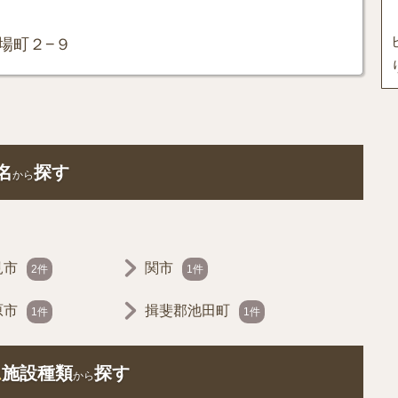
場町２−９
名
探す
から
見市
関市
2件
1件
原市
揖斐郡池田町
1件
1件
ム
施設種類
探す
から