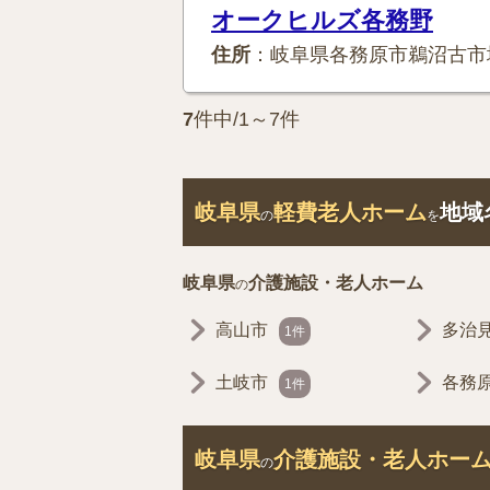
オークヒルズ各務野
住所
：岐阜県各務原市鵜沼古市
7
件中/1～7件
岐阜県
軽費老人ホーム
地域
の
を
岐阜県
介護施設・老人ホーム
の
高山市
多治
1件
土岐市
各務
1件
岐阜県
介護施設・老人ホー
の