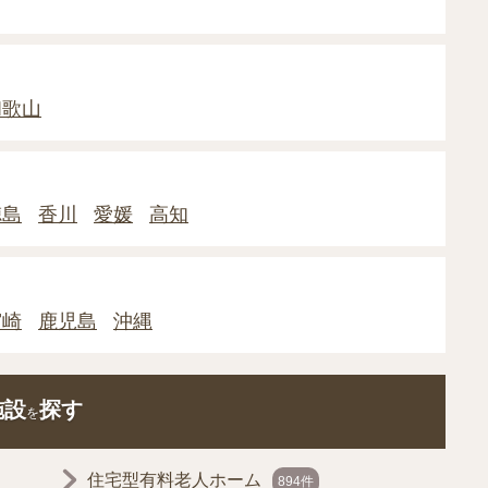
和歌山
徳島
香川
愛媛
高知
宮崎
鹿児島
沖縄
施設
探す
を
住宅型有料老人ホーム
894件