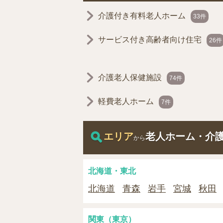
介護付き有料老人ホーム
33件
サービス付き高齢者向け住宅
26件
介護老人保健施設
74件
軽費老人ホーム
7件
エリア
老人ホーム・介
から
北海道・東北
北海道
青森
岩手
宮城
秋田
関東（東京）