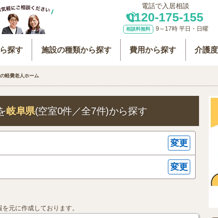
電話で入居相談
0120-175-155
9～17時 平日・日曜
相談料無料
ら探す
施設の種類から探す
費用から探す
介護
の軽費老人ホーム
を
岐阜県
(空室0件／全7件)
から探す
変更
変更
ム
報を元に作成しております。