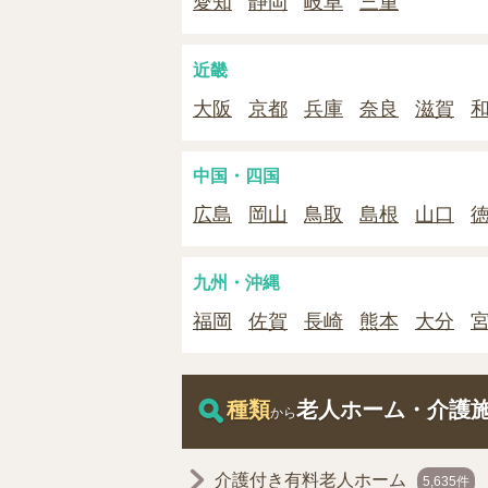
愛知
静岡
岐阜
三重
近畿
大阪
京都
兵庫
奈良
滋賀
中国・四国
広島
岡山
鳥取
島根
山口
九州・沖縄
福岡
佐賀
長崎
熊本
大分
種類
老人ホーム・介護
から
介護付き有料老人ホーム
5,635件