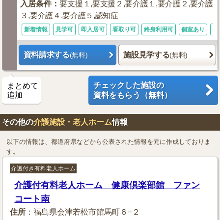
入居条件
：
要支援１,要支援２,要介護１,要介護２,要介護
３,要介護４,要介護５,認知症
新着情報
見学可
即入居可
看取り可
終身利用可
個室あり
体
資料請求する
施設見学する
(無料)
(無料)
チェックした施設の
まとめて
追加
資料をもらう（無料）
その他の
介護施設・老人ホーム
情報
以下の情報は、都道府県などから公表された情報を元に作成しておりま
す。
介護付き有料老人ホーム
介護付有料老人ホーム 健康倶楽部館 ファン
コート南
住所
：福島県会津若松市館馬町６−２