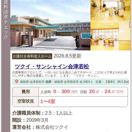
資
料
請
求
チ
ェ
ッ
ク
2026.8.5更新
介護付き有料老人ホーム
ツクイ・サンシャイン会津若松
介護事業のプロとして、一日いちにちを真心こめてサポート。こだわって考えられた暮
らしやすい毎日を提案しています。 します。 『ツクイ・サンシ...
福島県
会津若松市
住所
：
福島県
会津若松市
金川町9-1
交通：【電車】
JR只見線
0
300
20
24
費用
入居時
～
万円
月額
.47
～
.47
万円
空室状況
1〜4室
介護職員体制
：
2.5：1人以上
開設
：
2009年3月
運営会社
：
株式会社ツクイ