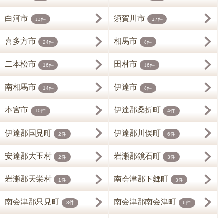
白河市
須賀川市
13件
17件
喜多方市
相馬市
24件
8件
二本松市
田村市
16件
16件
南相馬市
伊達市
14件
8件
本宮市
伊達郡桑折町
10件
4件
伊達郡国見町
伊達郡川俣町
2件
6件
安達郡大玉村
岩瀬郡鏡石町
2件
3件
岩瀬郡天栄村
南会津郡下郷町
1件
3件
南会津郡只見町
南会津郡南会津町
3件
6件