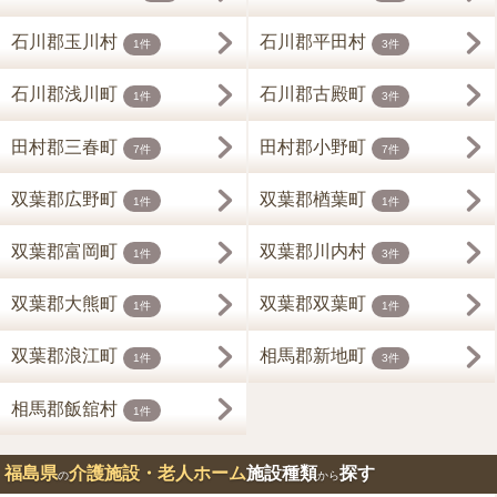
石川郡玉川村
石川郡平田村
1件
3件
石川郡浅川町
石川郡古殿町
1件
3件
田村郡三春町
田村郡小野町
7件
7件
双葉郡広野町
双葉郡楢葉町
1件
1件
双葉郡富岡町
双葉郡川内村
1件
3件
双葉郡大熊町
双葉郡双葉町
1件
1件
双葉郡浪江町
相馬郡新地町
1件
3件
相馬郡飯舘村
1件
福島県
介護施設・老人ホーム
施設種類
探す
の
から