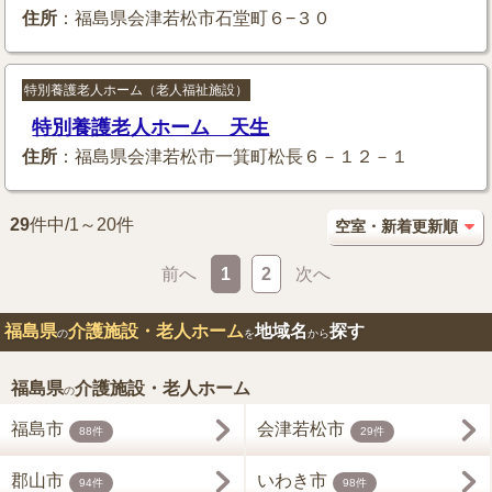
住所
：福島県会津若松市石堂町６−３０
特別養護老人ホーム（老人福祉施設）
特別養護老人ホーム 天生
住所
：福島県会津若松市一箕町松長６－１２－１
29
件中/1～20件
前へ
1
2
次へ
福島県
介護施設・老人ホーム
地域名
探す
の
を
から
福島県
介護施設・老人ホーム
の
福島市
会津若松市
88件
29件
郡山市
いわき市
94件
98件