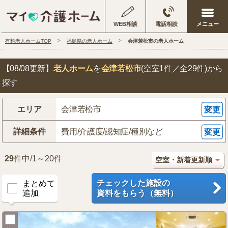
WEB相談
電話相談
有料老人ホームTOP
福島県の老人ホーム
会津若松市の老人ホーム
【08/08更新】
老人ホーム
を
会津若松市
(空室1件／全29件)
から
探す
エリア
会津若松市
変更
詳細条件
費用/介護度/認知症/種別など
変更
29
件中/1～20件
チェックした施設の
まとめて
追加
資料をもらう（無料）