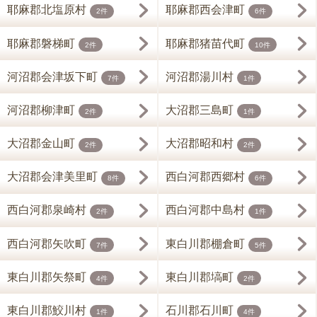
耶麻郡北塩原村
耶麻郡西会津町
2件
6件
耶麻郡磐梯町
耶麻郡猪苗代町
2件
10件
河沼郡会津坂下町
河沼郡湯川村
7件
1件
河沼郡柳津町
大沼郡三島町
2件
1件
大沼郡金山町
大沼郡昭和村
2件
2件
大沼郡会津美里町
西白河郡西郷村
8件
6件
西白河郡泉崎村
西白河郡中島村
2件
1件
西白河郡矢吹町
東白川郡棚倉町
7件
5件
東白川郡矢祭町
東白川郡塙町
4件
2件
東白川郡鮫川村
石川郡石川町
1件
4件