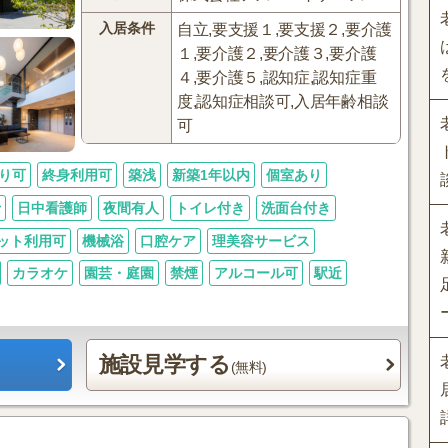
入居条件
自立,要支援１,要支援２,要介護
１,要介護２,要介護３,要介護
４,要介護５,認知症,認知症重
度,認知症相談可,入居年齢相談
可
り可
終身利用可
築浅
新築1年以内
個室あり
士
日中看護師
夜間有人
トイレ付き
洗面台付き
ット利用可
機械浴
口腔ケア
理美容サービス
カラオケ
園芸・庭園
禁煙
アルコール可
駅近
施設見学する
(無料)