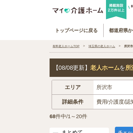
トップページに戻る
都道府県か
有料老人ホームTOP
埼玉県の老人ホーム
所沢市
【08/08更新】
老人ホーム
を
所
エリア
所沢市
詳細条件
費用/介護度/認
68
件中/1～20件
まとめて
チェッ