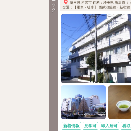
埼玉県
所沢市
住所
：
埼玉県
所沢市
くす
ッ
交通：【電車・徒歩】
西武池袋線・新宿線「
ク
新着情報
見学可
即入居可
看取