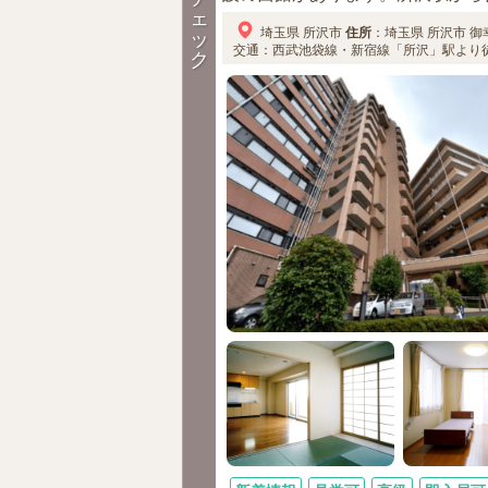
ェ
埼玉県
所沢市
住所
：
埼玉県
所沢市
御
ッ
交通：西武池袋線・新宿線「所沢」駅より徒
ク