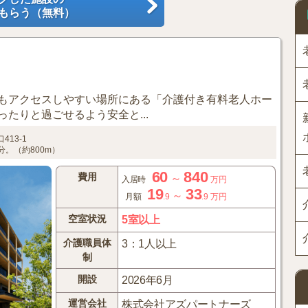
もらう（無料）
もアクセスしやすい場所にある「介護付き有料老人ホー
たりと過ごせるよう安全と...
413-1
。（約800m）
60
840
費用
～
入居時
万円
19
33
～
月額
.9
.9
万円
空室状況
5室以上
介護職員体
3：1人以上
制
開設
2026年6月
運営会社
株式会社アズパートナーズ