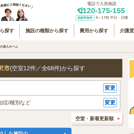
電話で入居相談
0120-175-155
9～17時 平日・日曜
相談料無料
ら探す
施設の種類から探す
費用から探す
介護
の老人ホーム
沢市
(空室12件／全68件)
から探す
変更
変更
知症/種別など
クした施設の