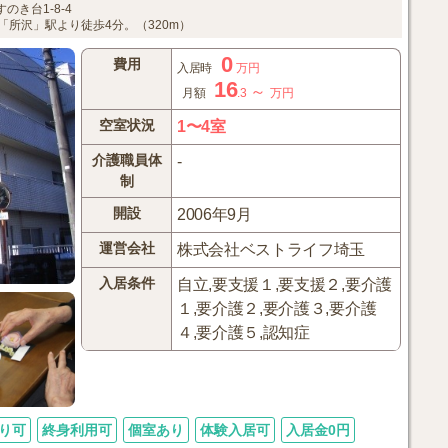
のき台1-8-4
所沢」駅より徒歩4分。（320m）
0
費用
入居時
万円
16
～
月額
.3
万円
空室状況
1〜4室
介護職員体
-
制
開設
2006年9月
運営会社
株式会社ベストライフ埼玉
入居条件
自立,要支援１,要支援２,要介護
１,要介護２,要介護３,要介護
４,要介護５,認知症
り可
終身利用可
個室あり
体験入居可
入居金0円