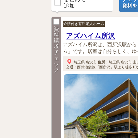
追加
資料を
介護付き有料老人ホーム
資
料
アズハイム所沢
請
アズハイム所沢は、西所沢駅から
求
ム」です。居室は自分らしく、ゆっ
チ
ェ
埼玉県
所沢市
住所
：
埼玉県
所沢市
山口
ッ
交通：西武池袋線「西所沢」駅より徒歩10分
ク