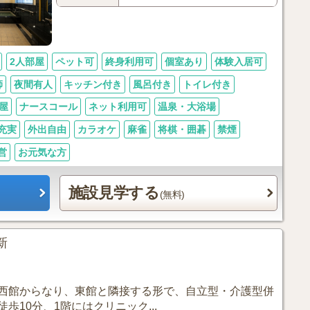
2人部屋
ペット可
終身利用可
個室あり
体験入居可
師
夜間有人
キッチン付き
風呂付き
トイレ付き
屋
ナースコール
ネット利用可
温泉・大浴場
充実
外出自由
カラオケ
麻雀
将棋・囲碁
禁煙
営
お元気な方
施設見学する
(無料)
更新
西館からなり、東館と隣接する形で、自立型・介護型併
10分、1階にはクリニック...