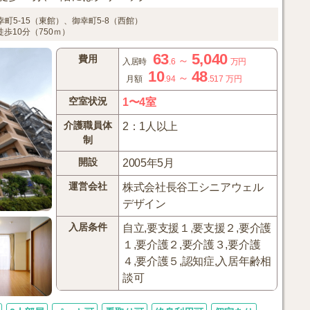
幸町5-15（東館）、御幸町5-8（西館）
歩10分（750ｍ）
63
5,040
費用
～
入居時
.6
万円
10
48
～
月額
.94
.517
万円
空室状況
1〜4室
介護職員体
2：1人以上
制
開設
2005年5月
運営会社
株式会社長谷工シニアウェル
デザイン
入居条件
自立,要支援１,要支援２,要介護
１,要介護２,要介護３,要介護
４,要介護５,認知症,入居年齢相
談可