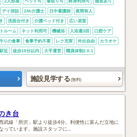
2人部屋
ペット可
看取り可
終身利用可
個室あり
デイ併設
24h介護士
日中看護師
夜間有人
き
洗面台付き
介護ベッド付き
広い居室
トルーム
ネット利用可
機械浴
入浴週3回
口腔ケア
作りの食事
食事予約不要
レク充実
外出自由
カラオケ
駅近
徒歩10分以内
大手運営
職員体制2.0:1
施設見学する
(無料)
のき台
西武線「所沢」駅より徒歩4分。利便性に富んだ立地に
っています。施設スタッフに...