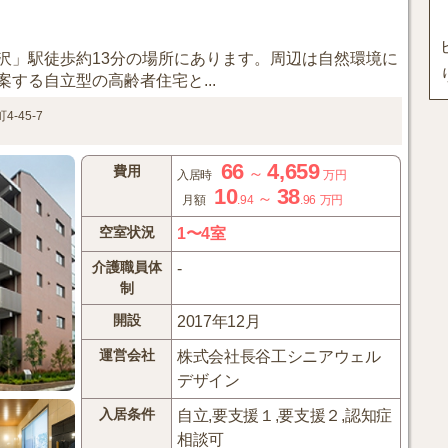
沢」駅徒歩約13分の場所にあります。周辺は自然環境に
する自立型の高齢者住宅と...
4-45-7
66
4,659
費用
～
入居時
万円
10
38
～
月額
.94
.96
万円
空室状況
1〜4室
介護職員体
-
制
開設
2017年12月
運営会社
株式会社長谷工シニアウェル
デザイン
入居条件
自立,要支援１,要支援２,認知症
相談可