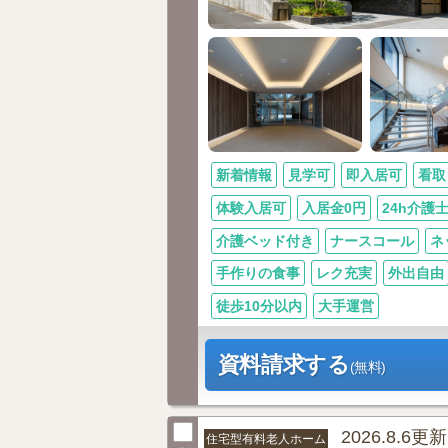
新着情報
見学可
即入居可
看取
体験入居可
入居金0円
24h介護
介護ベッド付き
ナースコール
ネ
手作りの食事
レク充実
外出自由
徒歩10分以内
大手運営
資料請求する
(無料)
2026.8.6更新
住宅型有料老人ホーム