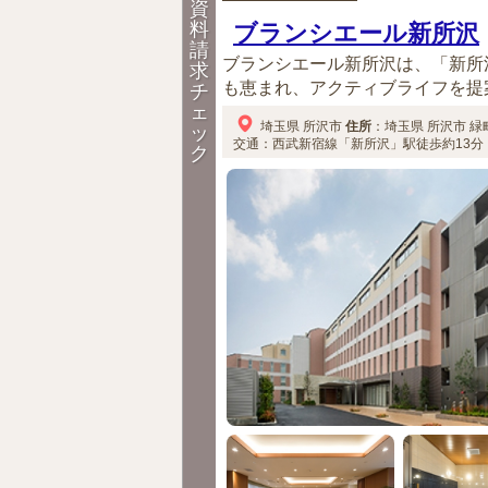
資
料
ブランシエール新所沢
請
ブランシエール新所沢は、「新所
求
も恵まれ、アクティブライフを提案
チ
ェ
埼玉県
所沢市
住所
：
埼玉県
所沢市
緑町
ッ
交通：西武新宿線「新所沢」駅徒歩約13分
ク