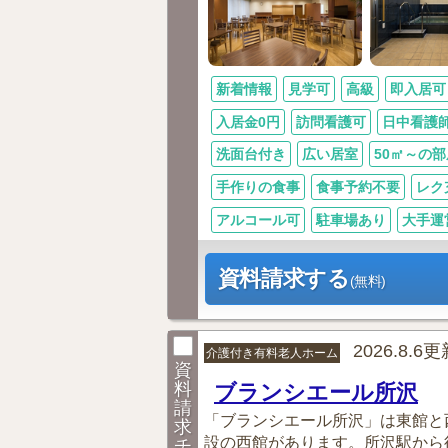
新着情報
見学可
高級
即入居可
入居金0円
訪問看護可
日中看護
洗面台付き
広い居室
50㎡～の部
手作りの食事
食事予約不要
レク
アルコール可
駐車場あり
大手運
資料請求する
(無料)
2026.8.6
介護付き有料老人ホーム
資
料
ブランシエール所沢
請
「ブランシエール所沢」は東館と
求
設の西館があります。所沢駅から徒歩
チ