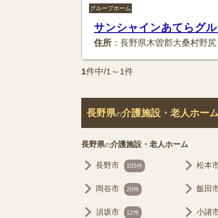
グループホーム
サンシャインあてらグル
住所
：長野県木曽郡大桑村野尻
1
件中/1～1件
長野県
介護施設・老人ホー
の
長野県
介護施設・老人ホーム
の
長野市
松本
105件
岡谷市
飯田
20件
須坂市
小諸
12件