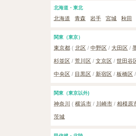
北海道・東北
北海道
青森
岩手
宮城
秋田
関東（東京）
東京都
(
北区
中野区
大田区
杉並区
荒川区
文京区
世田谷
中央区
目黒区
新宿区
板橋区
関東（東京以外)
神奈川
(
横浜市
川崎市
相模原
茨城
甲信越・北陸