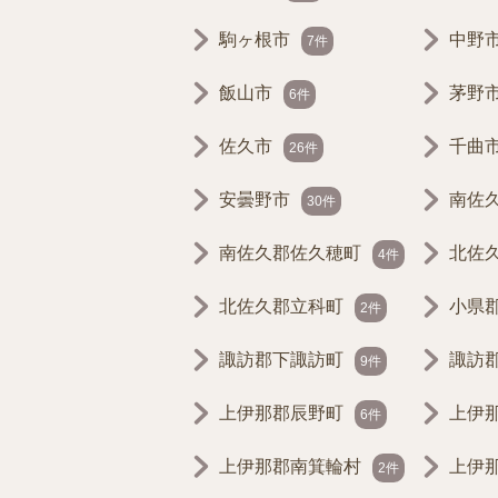
駒ヶ根市
中野
7件
飯山市
茅野
6件
佐久市
千曲
26件
安曇野市
南佐
30件
南佐久郡佐久穂町
北佐
4件
北佐久郡立科町
小県
2件
諏訪郡下諏訪町
諏訪
9件
上伊那郡辰野町
上伊
6件
上伊那郡南箕輪村
上伊
2件