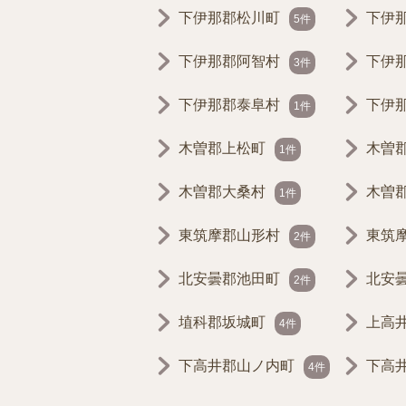
下伊那郡松川町
下伊
5件
下伊那郡阿智村
下伊
3件
下伊那郡泰阜村
下伊
1件
木曽郡上松町
木曽
1件
木曽郡大桑村
木曽
1件
東筑摩郡山形村
東筑
2件
北安曇郡池田町
北安
2件
埴科郡坂城町
上高
4件
下高井郡山ノ内町
下高
4件