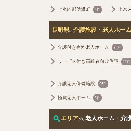
上水内郡信濃町
上水
4件
長野県
介護施設・老人ホー
の
介護付き有料老人ホーム
76件
サービス付き高齢者向け住宅
12件
介護老人保健施設
96件
軽費老人ホーム
8件
エリア
老人ホーム・介
から