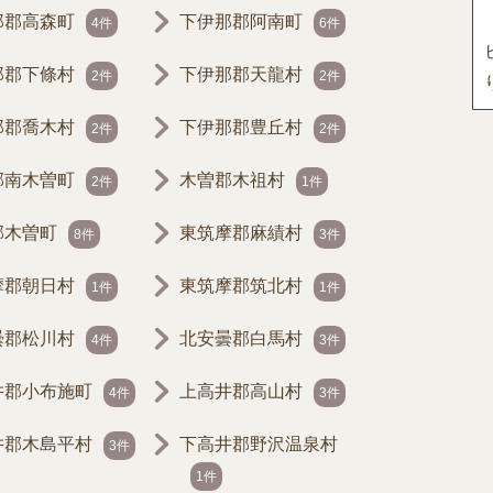
那郡高森町
下伊那郡阿南町
4件
6件
那郡下條村
下伊那郡天龍村
2件
2件
那郡喬木村
下伊那郡豊丘村
2件
2件
郡南木曽町
木曽郡木祖村
2件
1件
郡木曽町
東筑摩郡麻績村
8件
3件
摩郡朝日村
東筑摩郡筑北村
1件
1件
曇郡松川村
北安曇郡白馬村
4件
3件
井郡小布施町
上高井郡高山村
4件
3件
井郡木島平村
下高井郡野沢温泉村
3件
1件