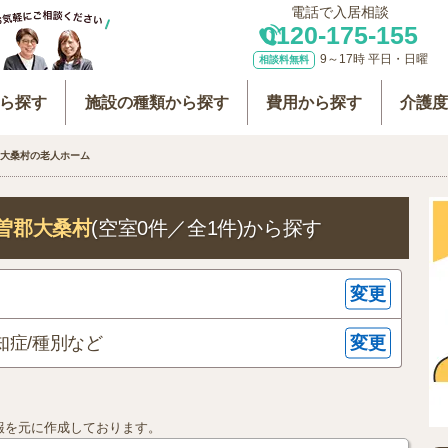
電話で入居相談
0120-175-155
9～17時 平日・日曜
相談料無料
ら探す
施設の種類から探す
費用から探す
介護
大桑村の老人ホーム
曽郡大桑村
(空室0件／全1件)
から探す
変更
変更
知症/種別など
報を元に作成しております。