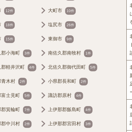
市
大町市
12件
10件
市
塩尻市
18件
26件
市
東御市
15件
9件
久郡小海町
南佐久郡南牧村
3件
1件
久郡軽井沢町
北佐久郡御代田町
4件
5件
郡青木村
小県郡長和町
2件
2件
郡富士見町
諏訪郡原村
5件
4件
那郡箕輪町
上伊那郡飯島町
7件
4件
那郡中川村
上伊那郡宮田村
2件
3件