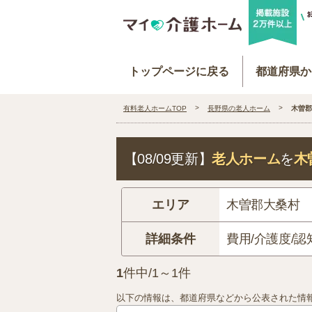
トップページに戻る
都道府県か
有料老人ホームTOP
長野県の老人ホーム
木曽郡
【08/09更新】
老人ホーム
を
木
エリア
木曽郡大桑村
詳細条件
費用/介護度/認
1
件中/1～1件
以下の情報は、都道府県などから公表された情