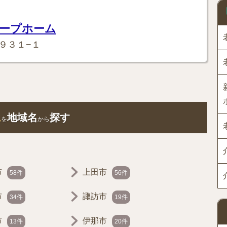
ープホーム
９３１−１
ム
地域名
探す
を
から
市
上田市
58件
56件
市
諏訪市
34件
19件
市
伊那市
13件
20件