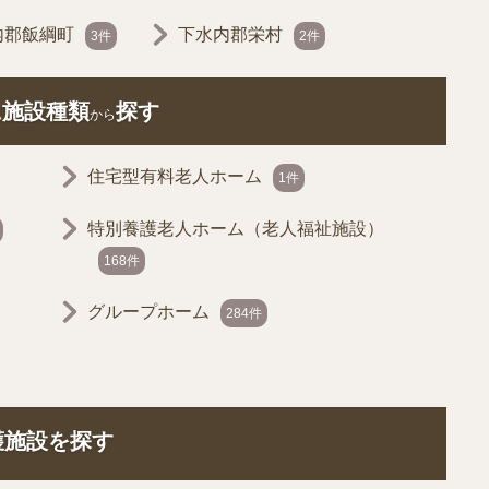
内郡飯綱町
下水内郡栄村
3件
2件
ム
施設種類
探す
から
住宅型有料老人ホーム
1件
特別養護老人ホーム（老人福祉施設）
168件
グループホーム
284件
護施設を探す