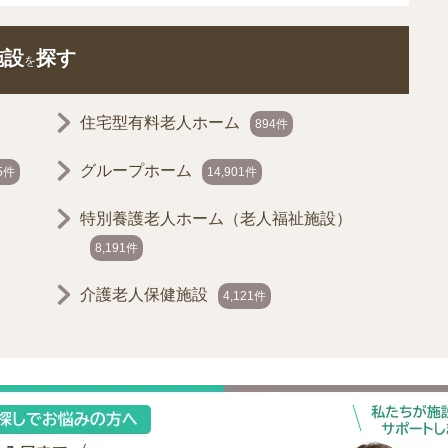
施設
探す
を
住宅型有料老人ホーム
894件
グループホーム
55件
14,901件
特別養護老人ホーム（老人福祉施設）
8,191件
介護老人保健施設
4,121件