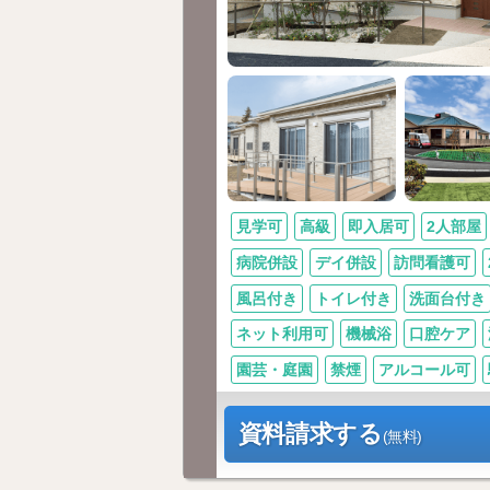
見学可
高級
即入居可
2人部屋
病院併設
デイ併設
訪問看護可
風呂付き
トイレ付き
洗面台付き
ネット利用可
機械浴
口腔ケア
園芸・庭園
禁煙
アルコール可
資料請求する
(無料)