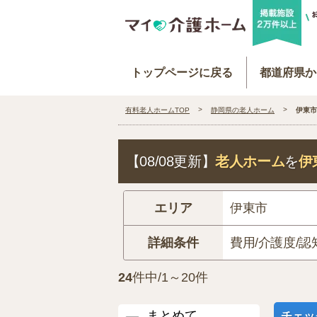
トップページに戻る
都道府県か
有料老人ホームTOP
静岡県の老人ホーム
伊東市
【08/08更新】
老人ホーム
を
伊
エリア
伊東市
詳細条件
費用/介護度/認
24
件中/1～20件
まとめて
チェッ