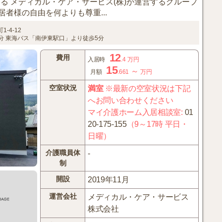
する メディカル・ケア・サービス(株)が運営するグループ
者様の自由を何よりも尊重...
1-4-12
分 東海バス「南伊東駅口」より徒歩5分
12
費用
入居時
.4
万円
15
～
月額
.661
万円
空室状況
満室
※最新の空室状況は下記
へお問い合わせください
マイ介護ホーム入居相談室
:
01
20-175-155
（9～17時 平日・
日曜）
介護職員体
-
制
開設
2019年11月
運営会社
メディカル・ケア・サービス
株式会社