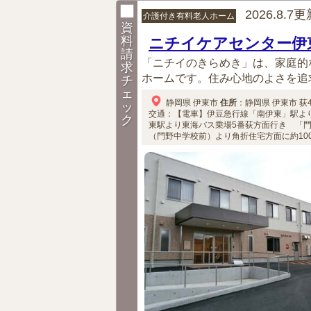
2026.8.7
介護付き有料老人ホーム
資
料
ニチイケアセンター伊
請
「ニチイのきらめき」は、家庭的
求
ホームです。住み心地のよさを追求
チ
ェ
静岡県
伊東市
住所
：
静岡県
伊東市
荻4
ッ
交通：【電車】伊豆急行線「南伊東」駅より
ク
東駅より東海バス乗場5番荻方面行き 「門
（門野中学校前）より角折住宅方面に約10