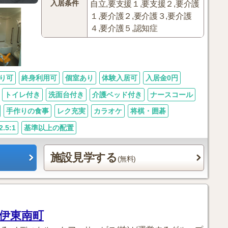
入居条件
自立,要支援１,要支援２,要介護
１,要介護２,要介護３,要介護
４,要介護５,認知症
り可
終身利用可
個室あり
体験入居可
入居金0円
トイレ付き
洗面台付き
介護ベッド付き
ナースコール
手作りの食事
レク充実
カラオケ
将棋・囲碁
.5:1
基準以上の配置
施設見学する
(無料)
 伊東南町