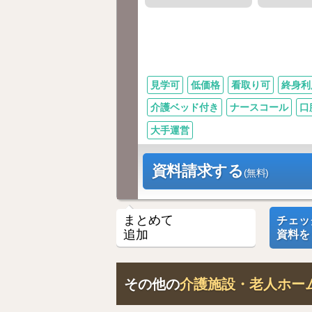
見学可
低価格
看取り可
終身利
介護ベッド付き
ナースコール
口
大手運営
資料請求する
(無料)
まとめて
チェッ
追加
資料を
その他の
介護施設・老人ホー