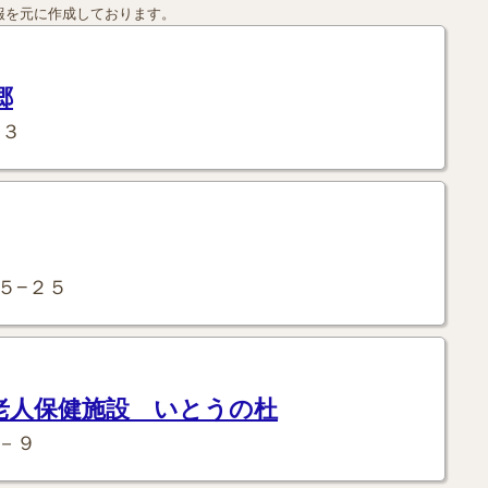
報を元に作成しております。
郷
−３
５−２５
老人保健施設 いとうの杜
－９