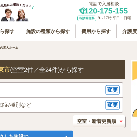
電話で入居相談
0120-175-155
9～17時 平日・日曜
相談料無料
ら探す
施設の種類から探す
費用から探す
介護
の老人ホーム
東市
(空室2件／全24件)
から探す
変更
変更
知症/種別など
クした施設の