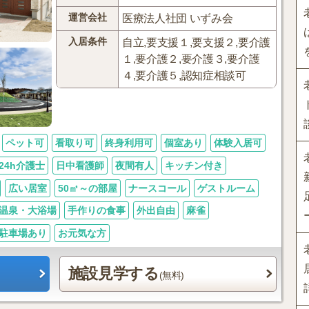
運営会社
医療法人社団 いずみ会
入居条件
自立,要支援１,要支援２,要介護
１,要介護２,要介護３,要介護
４,要介護５,認知症相談可
ペット可
看取り可
終身利用可
個室あり
体験入居可
24h介護士
日中看護師
夜間有人
キッチン付き
広い居室
50㎡～の部屋
ナースコール
ゲストルーム
温泉・大浴場
手作りの食事
外出自由
麻雀
駐車場あり
お元気な方
施設見学する
(無料)