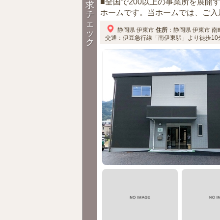
■全国で200以上の事業所を展開
求
ホームです。当ホームでは、ご入居
チ
ェ
静岡県
伊東市
住所
：
静岡県
伊東市
南町
ッ
交通：伊豆急行線「南伊東駅」より徒歩10
ク