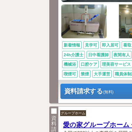
新着情報
見学可
即入居可
看取
24h介護士
日中看護師
夜間有人
機械浴
口腔ケア
理美容サービス
喫煙可
禁煙
大手運営
職員体制2
資料請求する
(無料)
グループホーム
資
料
愛の家グループホーム
請