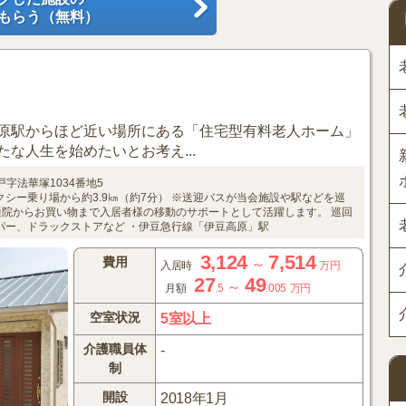
もらう（無料）
原駅からほど近い場所にある「住宅型有料老人ホーム」
な人生を始めたいとお考え...
戸字法華塚1034番地5
シー乗り場から約3.9㎞（約7分）
※送迎バスが当会施設や駅などを巡
通院からお買い物まで入居者様の移動のサポートとして活躍します。
巡回
パー、ドラックストアなど
・伊豆急行線「伊豆高原」駅
3,124
7,514
費用
～
入居時
万円
27
49
～
月額
.5
.005
万円
空室状況
5室以上
介護職員体
-
制
開設
2018年1月