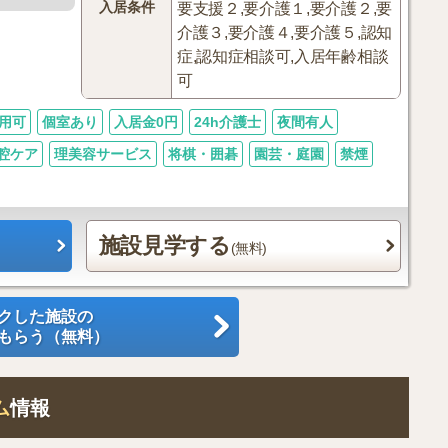
入居条件
要支援２,要介護１,要介護２,要
介護３,要介護４,要介護５,認知
症,認知症相談可,入居年齢相談
可
用可
個室あり
入居金0円
24h介護士
夜間有人
腔ケア
理美容サービス
将棋・囲碁
園芸・庭園
禁煙
施設見学する
(無料)
クした施設の
もらう（無料）
ム
情報