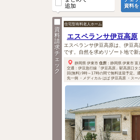
追加
資料を
住宅型有料老人ホーム
資
料
エスペランサ伊豆高原
請
エスペランサ伊豆高原は、伊豆高
求
です。自然を求めリゾート地で新た
チ
ェ
静岡県
伊東市
住所
：
静岡県
伊東市
富
ッ
交通：伊豆急行線「伊豆高原」駅高原口タク
ク
回(無料)
9時～17時の間で無料送迎予定。
先一例
・メディカル はば 伊豆高原
・スー