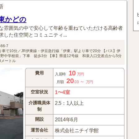
更新
東かどの
な雰囲気の中で安心して年齢を重ねていただける高齢者
した住空間とコミュニティ...
66-7
車で10分／JR伊東線・伊豆急行線「伊東」駅より車で20分
【バス】伊
野中学校前」下車 徒歩3分
【車】県道12号線 和泉入口交差点から5分
0メートル
10
費用
入居時
万円
20
～
月額
.03
万円
空室状況
1〜4室
介護職員体
2.5：1人以上
制
開設
2014年6月
運営会社
株式会社ニチイ学館