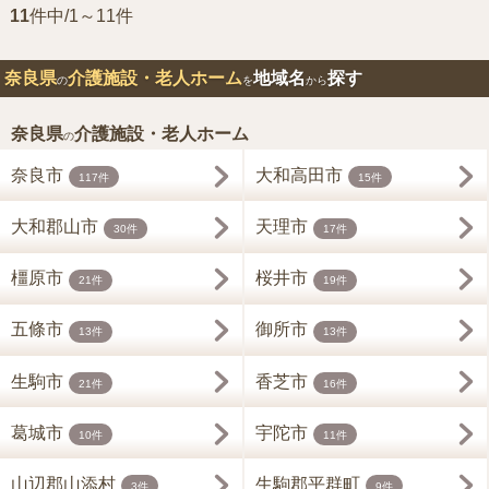
11
件中/1～11件
奈良県
介護施設・老人ホーム
地域名
探す
の
を
から
奈良県
介護施設・老人ホーム
の
奈良市
大和高田市
117件
15件
大和郡山市
天理市
30件
17件
橿原市
桜井市
21件
19件
五條市
御所市
13件
13件
生駒市
香芝市
21件
16件
葛城市
宇陀市
10件
11件
山辺郡山添村
生駒郡平群町
3件
9件