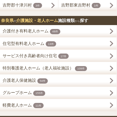
吉野郡十津川村
吉野郡東吉野村
3件
1件
奈良県
介護施設・老人ホーム
施設種類
探す
の
から
介護付き有料老人ホーム
48件
住宅型有料老人ホーム
13件
サービス付き高齢者向け住宅
17件
特別養護老人ホーム（老人福祉施設）
109件
介護老人保健施設
54件
グループホーム
155件
軽費老人ホーム
11件