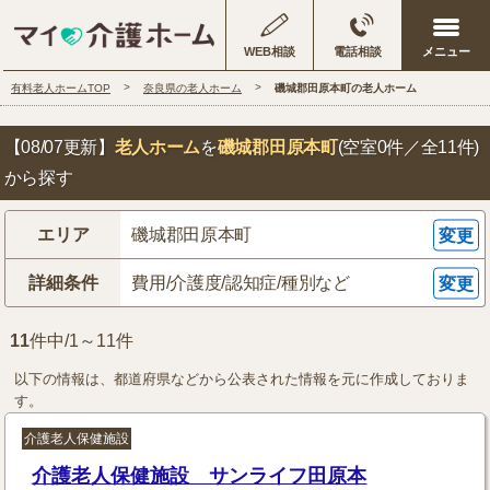
WEB相談
電話相談
有料老人ホームTOP
奈良県の老人ホーム
磯城郡田原本町の老人ホーム
【08/07更新】
老人ホーム
を
磯城郡田原本町
(空室0件／全11件)
から探す
エリア
磯城郡田原本町
変更
詳細条件
費用/介護度/認知症/種別など
変更
11
件中/1～11件
以下の情報は、都道府県などから公表された情報を元に作成しておりま
す。
介護老人保健施設
介護老人保健施設 サンライフ田原本