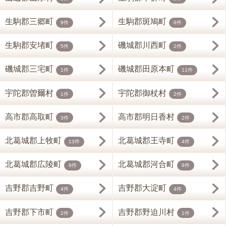
生駒郡三郷町
生駒郡斑鳩町
9件
6件
生駒郡安堵町
磯城郡川西町
5件
2件
磯城郡三宅町
磯城郡田原本町
1件
11件
宇陀郡曽爾村
宇陀郡御杖村
1件
2件
高市郡高取町
高市郡明日香村
3件
2件
北葛城郡上牧町
北葛城郡王寺町
13件
4件
北葛城郡広陵町
北葛城郡河合町
9件
9件
吉野郡吉野町
吉野郡大淀町
4件
4件
吉野郡下市町
吉野郡野迫川村
2件
1件