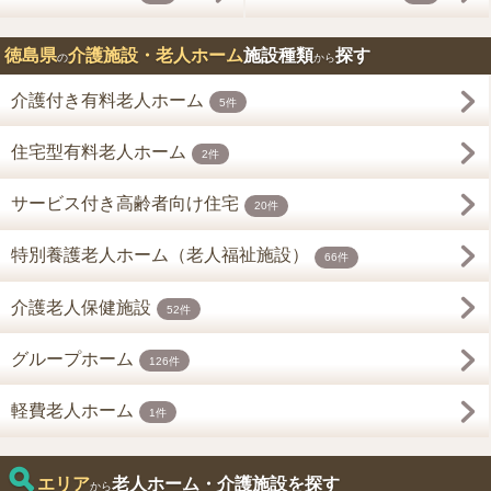
徳島県
介護施設・老人ホーム
施設種類
探す
の
から
介護付き有料老人ホーム
5件
住宅型有料老人ホーム
2件
サービス付き高齢者向け住宅
20件
特別養護老人ホーム（老人福祉施設）
66件
介護老人保健施設
52件
グループホーム
126件
軽費老人ホーム
1件
エリア
老人ホーム・介護施設を探す
から