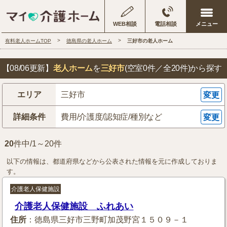
WEB相談
電話相談
有料老人ホームTOP
徳島県の老人ホーム
三好市の老人ホーム
【08/06更新】
老人ホーム
を
三好市
(空室0件／全20件)
から探す
エリア
三好市
変更
詳細条件
費用/介護度/認知症/種別など
変更
20
件中/1～20件
以下の情報は、都道府県などから公表された情報を元に作成しておりま
す。
介護老人保健施設
介護老人保健施設 ふれあい
住所
：徳島県三好市三野町加茂野宮１５０９－１