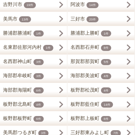
吉野川市
阿波市
19件
14件
美馬市
三好市
13件
20件
勝浦郡勝浦町
勝浦郡上勝町
1件
1件
名東郡佐那河内村
名西郡石井町
1件
8件
名西郡神山町
那賀郡那賀町
3件
5件
海部郡牟岐町
海部郡美波町
3件
4件
海部郡海陽町
板野郡松茂町
6件
4件
板野郡北島町
板野郡藍住町
4件
14件
板野郡板野町
板野郡上板町
6件
6件
美馬郡つるぎ町
三好郡東みよし町
3件
7件