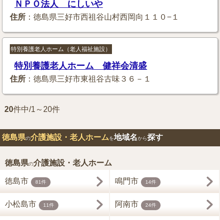
ＮＰＯ法人 にしいや
住所
：徳島県三好市西祖谷山村西岡向１１０−１
特別養護老人ホーム（老人福祉施設）
特別養護老人ホーム 健祥会清盛
住所
：徳島県三好市東祖谷古味３６－１
20
件中/1～20件
徳島県
介護施設・老人ホーム
地域名
探す
の
を
から
徳島県
介護施設・老人ホーム
の
徳島市
鳴門市
81件
14件
小松島市
阿南市
11件
24件