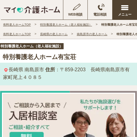
WEB相談
電話相談
有料老人ホームTOP
特別養護老人ホーム（老人福祉施設）
特別養護老人ホーム有宝
有料老人ホームTOP
長崎県の老人ホーム
南島原市の老人ホーム
特別養護老人
特別養護老人ホーム（老人福祉施設）
特別養護老人ホーム有宝荘
長崎県
南島原市
住所
：〒859-2203 長崎県南島原市有
家町尾上４０８５