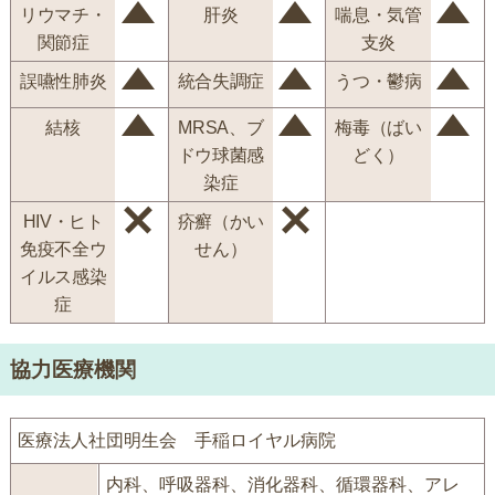
リウマチ・
肝炎
喘息・気管
関節症
支炎
誤嚥性肺炎
統合失調症
うつ・鬱病
結核
MRSA、ブ
梅毒（ばい
ドウ球菌感
どく）
染症
HIV・ヒト
疥癬（かい
免疫不全ウ
せん）
イルス感染
症
協力医療機関
医療法人社団明生会 手稲ロイヤル病院
内科、呼吸器科、消化器科、循環器科、アレ