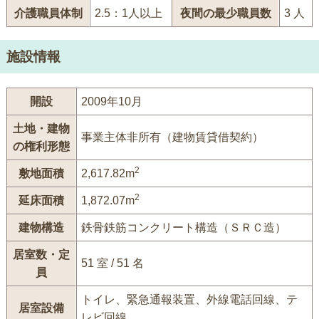
介護職員体制
2.5：1人以上
夜間の最少職員数
3 人
施設情報
開設
2009年10月
土地・建物
事業主体非所有（建物賃貸借契約）
の権利形態
2
敷地面積
2,617.82m
2
延床面積
1,872.07m
建物構造
鉄骨鉄筋コンクリート構造（ＳＲＣ造）
居室数・定
51 室 / 51 名
員
トイレ、緊急通報装置、外線電話回線、テ
居室設備
レビ回線