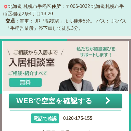
北海道
札幌市手稲区
住所
：〒006-0032
北海道札幌市手
稲区稲穂2条4丁目13-20
交通
：電車：
JR「稲穂駅」より徒歩5分。
バス：
JRバス
「手稲営業所」停下車して徒歩3分。
WEBで空室を確認する
電話で確認
0120-175-155