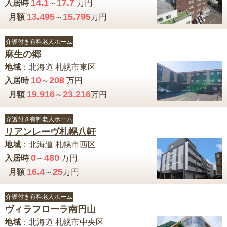
14.1
17.7
入居時
～
万円
13.495
15.795
月額
～
万円
介護付き有料老人ホーム
麻生の郷
地域
：
北海道
札幌市東区
10
208
入居時
～
万円
19.916
23.216
月額
～
万円
介護付き有料老人ホーム
リアンレーヴ札幌八軒
地域
：
北海道
札幌市西区
0
480
入居時
～
万円
16.4
25
月額
～
万円
介護付き有料老人ホーム
ヴィラフローラ南円山
地域
：
北海道
札幌市中央区