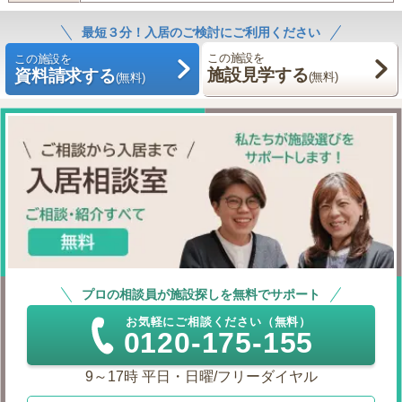
最短３分！入居のご検討にご利用ください
この施設を
この施設を
施設見学する
資料請求する
(無料)
(無料)
プロの相談員が施設探しを無料でサポート
お気軽にご相談ください（無料）
0120-175-155
9～17時 平日・日曜/フリーダイヤル