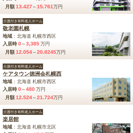
13.427
15.761
月額
～
万円
介護付き有料老人ホーム
敬老園札幌
地域
：
北海道
札幌市西区
0
3,385
入居時
～
万円
12.054
20.8245
月額
～
万円
介護付き有料老人ホーム
ケアタウン徳洲会札幌西
地域
：
北海道
札幌市西区
0
480
入居時
～
万円
12.524
21.724
月額
～
万円
介護付き有料老人ホーム
楽居館
地域
：
北海道
札幌市北区