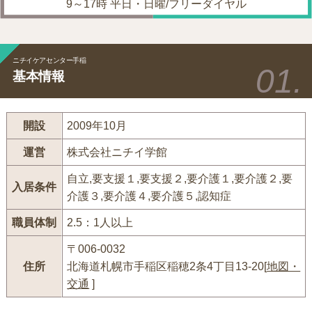
9～17時 平日・日曜/フリーダイヤル
ニチイケアセンター手稲
基本情報
開設
2009年10月
運営
株式会社ニチイ学館
自立,要支援１,要支援２,要介護１,要介護２,要
入居条件
介護３,要介護４,要介護５,認知症
職員体制
2.5：1人以上
〒006-0032
住所
北海道札幌市手稲区稲穂2条4丁目13-20[
地図・
交通
]