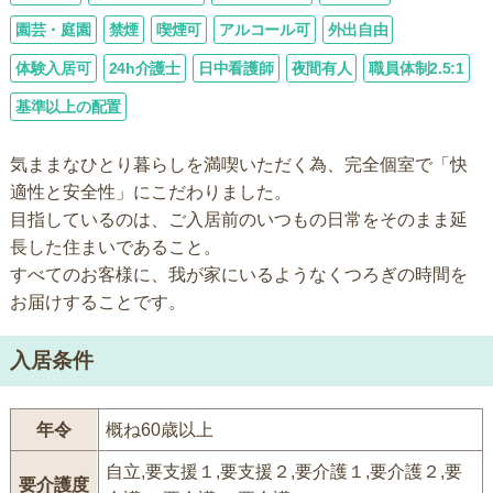
園芸・庭園
禁煙
喫煙可
アルコール可
外出自由
体験入居可
24h介護士
日中看護師
夜間有人
職員体制2.5:1
基準以上の配置
気ままなひとり暮らしを満喫いただく為、完全個室で「快
適性と安全性」にこだわりました。
目指しているのは、ご入居前のいつもの日常をそのまま延
長した住まいであること。
すべてのお客様に、我が家にいるようなくつろぎの時間を
お届けすることです。
入居条件
年令
概ね60歳以上
自立,要支援１,要支援２,要介護１,要介護２,要
要介護度