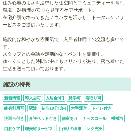
住み心地のよさを追求した住空間とコミュニティーを育む
環境、24時間の安心を見守るケアサポート。
在宅介護で培ってきたノウハウを活かし、トータルケアサ
ービスをご提供いたします。
施設内は和やかな雰囲気で、入居者様同士の交流も多いで
す。
スタッフとの会話や定期的なイベントを開催中。
ゆっくりとした時間の中にもメリハリがあり、落ち着いた
生活を送って頂いております。
施設の特長
新着情報
即入居可
入居金0円
見学可
看取り可
終身利用可
駅近
徒歩10分以内
大手運営
トイレ付き
洗面台付き
介護ベッド付き
個室あり
ナースコール
機械浴
口腔ケア
理美容サービス
手作りの食事
レク充実