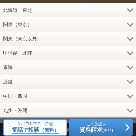
北海道・東北
関東（東京）
関東（東京以外)
甲信越・北陸
東海
近畿
中国・四国
九州・沖縄
9～17時 平日・日曜
この施設を
電話
相談
資料請求
で
（無料）
種類
老人ホーム・介護施設
探す
(無料)
から
を