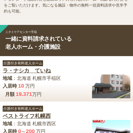
をご覧いただけます。気になる施設・物件の無料一括資料請求や見学予
約も可能。
ニチイケアセンター手稲
一緒に資料請求されている
老人ホーム・介護施設
介護付き有料老人ホーム
ラ・ナシカ ていね
地域
：
北海道
札幌市手稲区
10
入居時
万円
19.371
月額
万円
介護付き有料老人ホーム
ベストライフ札幌西
地域
：
北海道
札幌市西区
0
200
入居時
～
万円