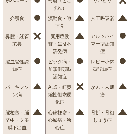
尿バルーン
褥瘡（とこ
リハビリ
ずれ）
介護食
流動食・嚥
人工呼吸器
下食
鼻腔・経管
廃用症候
アルツハイ
栄養
群・生活不
マー型認知
活発病
症
脳血管性認
ピック病・
レビー小体
知症
前頭側頭型
型認知症
認知症
パーキンソ
ALS・筋萎
がん・末期
ン病
縮性側索硬
癌
化症
脳梗塞・脳
心筋梗塞・
骨折・骨粗
卒中・クモ
心臓病・狭
しょう症
膜下出血
心症