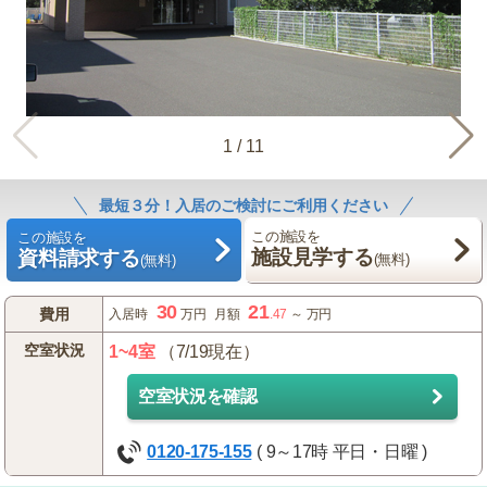
1
/
11
最短３分！入居のご検討にご利用ください
この施設を
この施設を
施設見学する
資料請求する
(無料)
(無料)
30
21
費用
入居時
万円
月額
.47
～
万円
空室状況
1~4室
（7/19現在）
空室状況を確認
0120-175-155
( 9～17時 平日・日曜 )