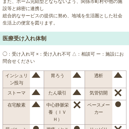
また、ホーム完結型とならないよう、関係市町村や他の施
設等と綿密に連携し
総合的なサービスの提供に努め、地域を生活圏とした社会
生活上の便宜を図ります。
医療受け入れ体制
◯：受け入れ可 ×：受け入れ不可 △：相談可 ー：施設にお
問合せください
インシュリ
胃ろう
透析
ン投与
ストーマ
たん吸引
気管切開
在宅酸素
中心静脈栄
ペースメー
養（ＩＶ
カー
Ｈ）