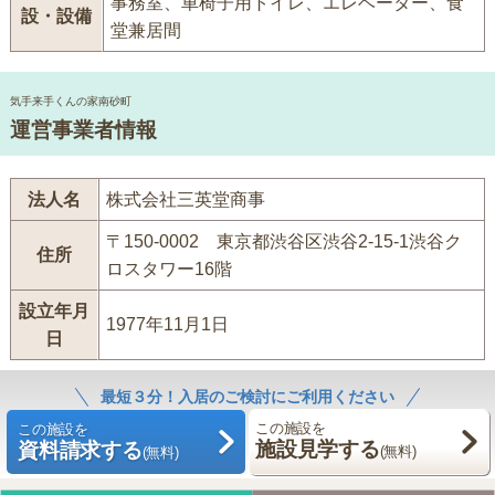
事務室、車椅子用トイレ、エレベーター、食
設・設備
堂兼居間
気手来手くんの家南砂町
運営事業者情報
法人名
株式会社三英堂商事
〒150-0002 東京都渋谷区渋谷2-15-1渋谷ク
住所
ロスタワー16階
設立年月
1977年11月1日
日
最短３分！入居のご検討にご利用ください
この施設を
この施設を
施設見学する
資料請求する
(無料)
(無料)