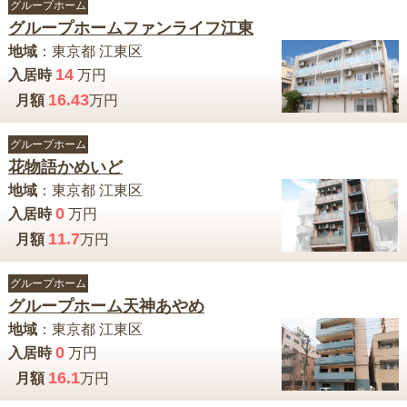
グループホーム
グループホームファンライフ江東
地域
：
東京都
江東区
14
入居時
万円
16.43
月額
万円
グループホーム
花物語かめいど
地域
：
東京都
江東区
0
入居時
万円
11.7
月額
万円
グループホーム
グループホーム天神あやめ
地域
：
東京都
江東区
0
入居時
万円
16.1
月額
万円