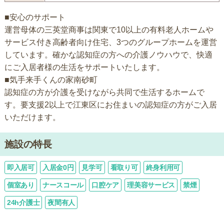
■安心のサポート
運営母体の三英堂商事は関東で10以上の有料老人ホームや
サービス付き高齢者向け住宅、3つのグループホームを運営
しています。確かな認知症の方への介護ノウハウで、快適
にご入居者様の生活をサポートいたします。
■気手来手くんの家南砂町
認知症の方が介護を受けながら共同で生活するホームで
す。要支援2以上で江東区にお住まいの認知症の方がご入居
いただけます。
施設の特長
即入居可
入居金0円
見学可
看取り可
終身利用可
個室あり
ナースコール
口腔ケア
理美容サービス
禁煙
24h介護士
夜間有人