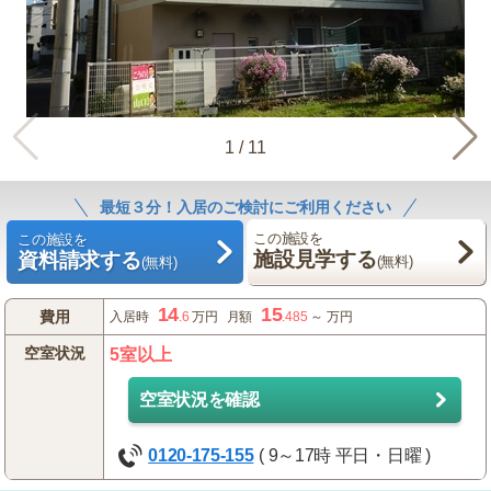
1
/
11
最短３分！入居のご検討にご利用ください
この施設を
この施設を
施設見学する
資料請求する
(無料)
(無料)
14
15
費用
入居時
.6
万円
月額
.485
～
万円
空室状況
5室以上
空室状況を確認
0120-175-155
( 9～17時 平日・日曜 )