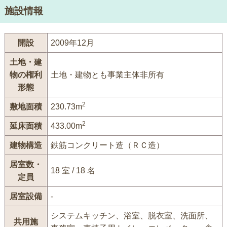
施設情報
開設
2009年12月
土地・建
物の権利
土地・建物とも事業主体非所有
形態
2
敷地面積
230.73m
2
延床面積
433.00m
建物構造
鉄筋コンクリート造（ＲＣ造）
居室数・
18 室 / 18 名
定員
居室設備
-
システムキッチン、浴室、脱衣室、洗面所、
共用施