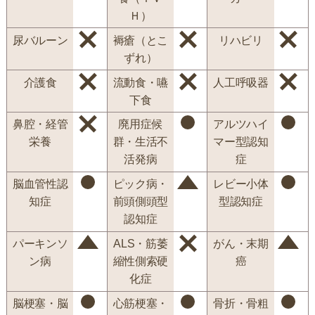
Ｈ）
尿バルーン
褥瘡（とこ
リハビリ
ずれ）
介護食
流動食・嚥
人工呼吸器
下食
鼻腔・経管
廃用症候
アルツハイ
栄養
群・生活不
マー型認知
活発病
症
脳血管性認
ピック病・
レビー小体
知症
前頭側頭型
型認知症
認知症
パーキンソ
ALS・筋萎
がん・末期
ン病
縮性側索硬
癌
化症
脳梗塞・脳
心筋梗塞・
骨折・骨粗