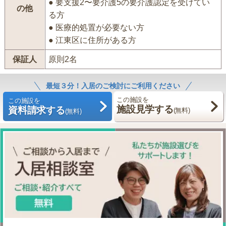
● 要支援2〜要介護5の要介護認定を受けてい
の他
る方
● 医療的処置が必要ない方
● 江東区に住所がある方
保証人
原則2名
最短３分！入居のご検討にご利用ください
この施設を
この施設を
施設見学する
資料請求する
(無料)
(無料)