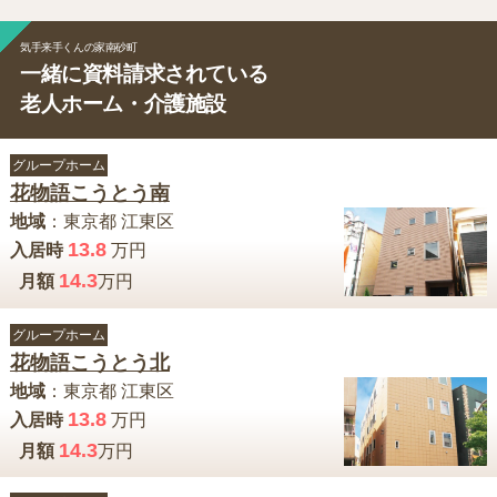
気手来手くんの家南砂町
一緒に資料請求されている
老人ホーム・介護施設
グループホーム
花物語こうとう南
地域
：
東京都
江東区
13.8
入居時
万円
14.3
月額
万円
グループホーム
花物語こうとう北
地域
：
東京都
江東区
13.8
入居時
万円
14.3
月額
万円