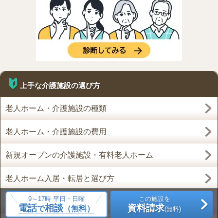
上手な介護施設の選び方
老人ホーム・介護施設の種類
老人ホーム・介護施設の費用
新規オープンの介護施設・有料老人ホーム
老人ホーム入居・転居と選び方
9～17時 平日・日曜
この施設を
介護に関するお役立ち情報
電話
相談
資料請求
で
（無料）
(無料)