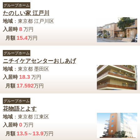
グループホーム
たのしい家 江戸川
地域
：
東京都
江戸川区
8
入居時
万円
15.4
月額
万円
グループホーム
ニチイケアセンターおしあげ
地域
：
東京都
墨田区
18.3
入居時
万円
17.592
月額
万円
グループホーム
花物語とよす
地域
：
東京都
江東区
0
入居時
万円
13.5
13.9
月額
～
万円