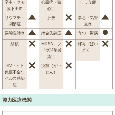
卒中・クモ
心臓病・狭
しょう症
膜下出血
心症
リウマチ・
肝炎
喘息・気管
関節症
支炎
誤嚥性肺炎
統合失調症
うつ・鬱病
結核
MRSA、ブ
梅毒（ばい
ドウ球菌感
どく）
染症
HIV・ヒト
疥癬（かい
免疫不全ウ
せん）
イルス感染
症
協力医療機関