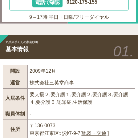
電話で確認
0120-175-155
9～17時 平日・日曜/フリーダイヤル
気手来手くんの家南砂町
基本情報
開設
2009年12月
運営
株式会社三英堂商事
要支援２,要介護１,要介護２,要介護３,要介護
入居条件
４,要介護５,認知症,生活保護
職員体制
-
〒136-0073
住所
東京都江東区北砂7-9-7[
地図・交通
]