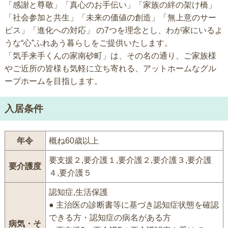
「感謝と尊敬」「真心のお手伝い」「家族の絆の架け橋」
「社会参加と共生」「未来の価値の創造」「無上意のサー
ビス」「進化への対応」 の7つを理念とし、わが家にいるよ
うな“心”ふれあう暮らしをご提供いたします。
「気手来手くんの家南砂町」は、その名の通り、ご家族様
やご近所の皆様も気軽に立ち寄れる、アットホームなグル
ープホームを目指します。
入居条件
年令
概ね60歳以上
要支援２,要介護１,要介護２,要介護３,要介護
要介護度
４,要介護５
認知症,生活保護
● 主治医の診断書等に基づき認知症状態を確認
できる方・認知症の病名がある方
病気・そ