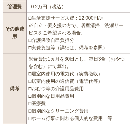
管理費
10.2万円（税込）
□生活支援サービス費：22,000円/月
※自立・要支援の方で、居室清掃、洗濯サー
その他費
ビスをご希望される場合。
用
□介護保険自己負担分
□実費負担等（詳細は、備考を参照）
※食費は1ヵ月を30日とし、毎日3食（おやつ
を含む）にて算出。
□居室内使用の電気代（実費徴収）
□居室内使用の通信費（電話代等）
備考
□おむつ等の介護用品費用
□個別的な日用品費用
□医療費
□個別的なクリーニング費用
□ホーム行事に関わる個人的な費用 等