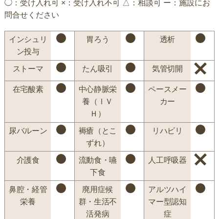
◯：受け入れ可 ×：受け入れ不可 △：相談可 ー：施設にお
問合せください
インシュリ
胃ろう
透析
ン投与
ストーマ
たん吸引
気管切開
在宅酸素
中心静脈栄
ペースメー
養（ＩＶ
カー
Ｈ）
尿バルーン
褥瘡（とこ
リハビリ
ずれ）
介護食
流動食・嚥
人工呼吸器
下食
鼻腔・経管
廃用症候
アルツハイ
栄養
群・生活不
マー型認知
活発病
症