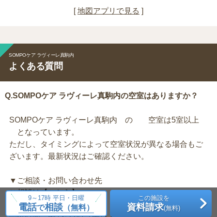
[
地図アプリで見る
]
SOMPOケア ラヴィーレ真駒内
よくある質問
Q.SOMPOケア ラヴィーレ真駒内の空室はありますか？
SOMPOケア ラヴィーレ真駒内 の 空室は5室以上
となっています。
ただし、タイミングによって空室状況が異なる場合もご
ざいます。最新状況はご確認ください。
▼ご相談・お問い合わせ先
ご相談は【
こちら
】
9～17時 平日・日曜
この施設を
tel：
0120-175-155
電話
相談
資料請求
で
（無料）
(無料)
受付時間：9時～17時（平日・日曜）