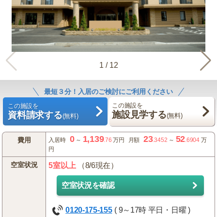
1
/
12
最短３分！入居のご検討にご利用ください
この施設を
この施設を
施設見学する
資料請求する
(無料)
(無料)
0
1,139
23
52
費用
入居時
～
.76
万円
月額
.3452
～
.6904
万
円
空室状況
5室以上
（8/6現在）
空室状況を確認
0120-175-155
( 9～17時 平日・日曜 )