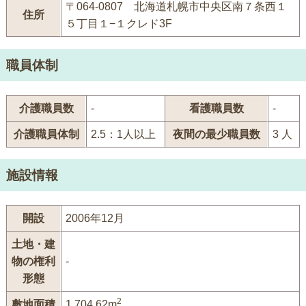
〒064-0807 北海道札幌市中央区南７条西１
住所
５丁目１−１クレド3F
職員体制
介護職員数
-
看護職員数
-
介護職員体制
2.5：1人以上
夜間の最少職員数
3 人
施設情報
開設
2006年12月
土地・建
物の権利
-
形態
2
敷地面積
1,704.62m