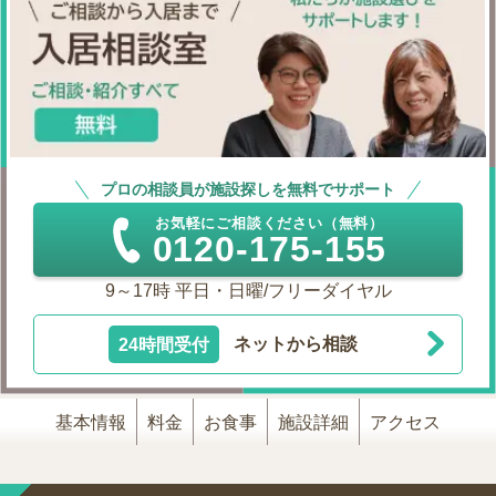
プロの相談員が施設探しを無料でサポート
お気軽にご相談ください（無料）
0120-175-155
9～17時 平日・日曜/フリーダイヤル
24時間受付
ネットから相談
基本情報
料金
お食事
施設詳細
アクセス