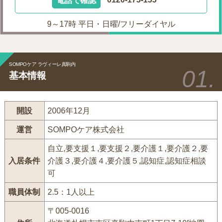
電話で確認
0120-175-155
9～17時 平日・日曜/フリーダイヤル
SOMPOケア ラヴィーレ真駒内
基本情報
開設
2006年12月
運営
SOMPOケア株式会社
自立,要支援１,要支援２,要介護１,要介護２,要
入居条件
介護３,要介護４,要介護５,認知症,認知症相談
可
職員体制
2.5：1人以上
〒005-0016