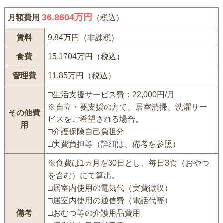
36.8604万円
月額費用
（税込）
賃料
9.84万円（非課税）
食費
15.1704万円（税込）
管理費
11.85万円（税込）
□生活支援サービス費：22,000円/月
※自立・要支援の方で、居室清掃、洗濯サー
その他費
ビスをご希望される場合。
用
□介護保険自己負担分
□実費負担等（詳細は、備考を参照）
※食費は1ヵ月を30日とし、毎日3食（おやつ
を含む）にて算出。
□居室内使用の電気代（実費徴収）
□居室内使用の通信費（電話代等）
備考
□おむつ等の介護用品費用