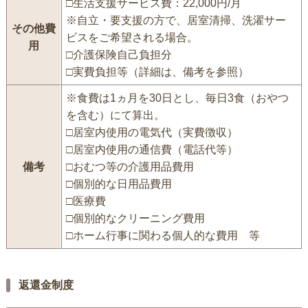
□生活支援サービス費：22,000円/月
※自立・要支援の方で、居室清掃、洗濯サー
その他費
ビスをご希望される場合。
用
□介護保険自己負担分
□実費負担等（詳細は、備考を参照）
※食費は1ヵ月を30日とし、毎日3食（おやつ
を含む）にて算出。
□居室内使用の電気代（実費徴収）
□居室内使用の通信費（電話代等）
備考
□おむつ等の介護用品費用
□個別的な日用品費用
□医療費
□個別的なクリーニング費用
□ホーム行事に関わる個人的な費用 等
返還金制度