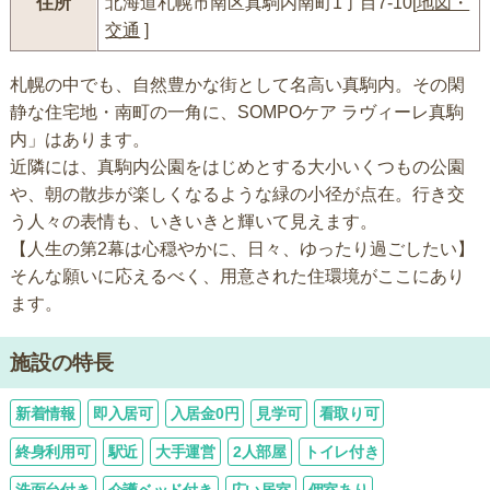
住所
北海道札幌市南区真駒内南町1丁目7-10[
地図・
交通
]
札幌の中でも、自然豊かな街として名高い真駒内。その閑
静な住宅地・南町の一角に、SOMPOケア ラヴィーレ真駒
内」はあります。
近隣には、真駒内公園をはじめとする大小いくつもの公園
や、朝の散歩が楽しくなるような緑の小径が点在。行き交
う人々の表情も、いきいきと輝いて見えます。
【人生の第2幕は心穏やかに、日々、ゆったり過ごしたい】
そんな願いに応えるべく、用意された住環境がここにあり
ます。
施設の特長
新着情報
即入居可
入居金0円
見学可
看取り可
終身利用可
駅近
大手運営
2人部屋
トイレ付き
洗面台付き
介護ベッド付き
広い居室
個室あり