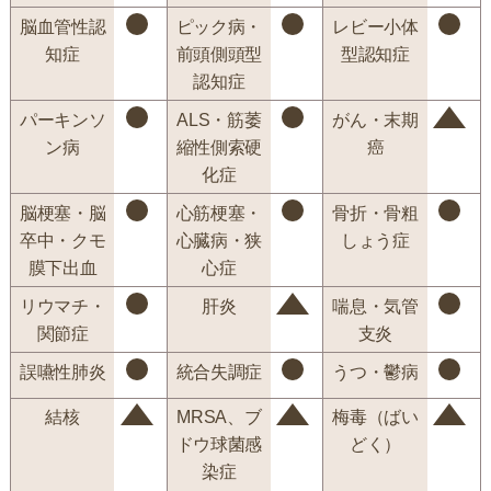
脳血管性認
ピック病・
レビー小体
知症
前頭側頭型
型認知症
認知症
パーキンソ
ALS・筋萎
がん・末期
ン病
縮性側索硬
癌
化症
脳梗塞・脳
心筋梗塞・
骨折・骨粗
卒中・クモ
心臓病・狭
しょう症
膜下出血
心症
リウマチ・
肝炎
喘息・気管
関節症
支炎
誤嚥性肺炎
統合失調症
うつ・鬱病
結核
MRSA、ブ
梅毒（ばい
ドウ球菌感
どく）
染症