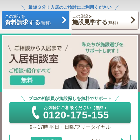
最短３分！入居のご検討にご利用ください
この施設を
この施設を
施設見学する
資料請求する
(無料)
(無料)
プロの相談員が施設探しを無料でサポート
お気軽にご相談ください（無料）
0120-175-155
9～17時 平日・日曜/フリーダイヤル