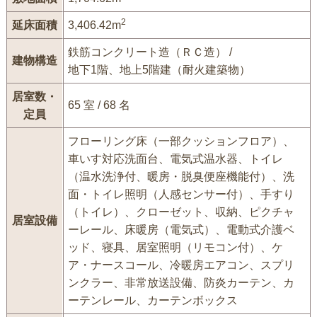
2
延床面積
3,406.42m
鉄筋コンクリート造（ＲＣ造） /
建物構造
地下1階、地上5階建（耐火建築物）
居室数・
65 室 / 68 名
定員
フローリング床（一部クッションフロア）、
車いす対応洗面台、電気式温水器、トイレ
（温水洗浄付、暖房・脱臭便座機能付）、洗
面・トイレ照明（人感センサー付）、手すり
（トイレ）、クローゼット、収納、ピクチャ
居室設備
ーレール、床暖房（電気式）、電動式介護ベ
ッド、寝具、居室照明（リモコン付）、ケ
ア・ナースコール、冷暖房エアコン、スプリ
ンクラー、非常放送設備、防炎カーテン、カ
ーテンレール、カーテンボックス