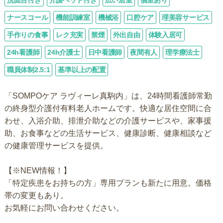
ナースコール
機能訓練室
機械浴
口腔ケア
理美容サービス
手作りの食事
レク充実
禁煙
外出自由
体験入居可
24h看護師
24h介護士
日中看護師
夜間有人
理学療法士
職員体制2.5:1
基準以上の配置
「SOMPOケア ラヴィーレ真駒内」は、24時間看護師常勤
の終身型介護付有料老人ホームです。快適な居住空間に合
わせ、入浴介助、排泄介助などの介護サービスや、家事援
助、お食事などの生活サービス、健康診断、健康相談など
の健康管理サービスを提供。
【※NEW情報！】
「特定疾患をお持ちの方」専用プランも新たに用意。価格
帯の変更もあり。
お気軽にお問い合わせください。