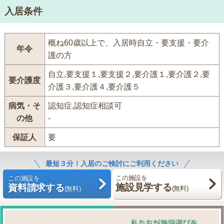
入居条件
概ね60歳以上で、入居時自立・要支援・要介
年令
護の方
自立,要支援１,要支援２,要介護１,要介護２,要
要介護度
介護３,要介護４,要介護５
病気・そ
認知症,認知症相談可
の他
-
保証人
要
最短３分！入居のご検討にご利用ください
この施設を
この施設を
施設見学する
資料請求する
(無料)
(無料)