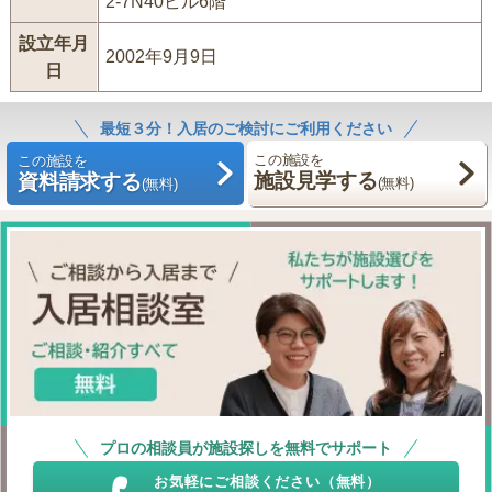
2-7N40ビル6階
設立年月
2002年9月9日
日
最短３分！入居のご検討にご利用ください
この施設を
この施設を
施設見学する
資料請求する
(無料)
(無料)
プロの相談員が施設探しを無料でサポート
お気軽にご相談ください（無料）