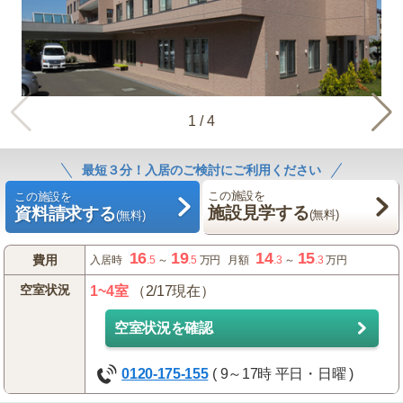
1
/
4
最短３分！入居のご検討にご利用ください
この施設を
この施設を
施設見学する
資料請求する
(無料)
(無料)
16
19
14
15
費用
入居時
.5
～
.5
万円
月額
.3
～
.3
万円
空室状況
1~4室
（2/17現在）
空室状況を確認
0120-175-155
( 9～17時 平日・日曜 )