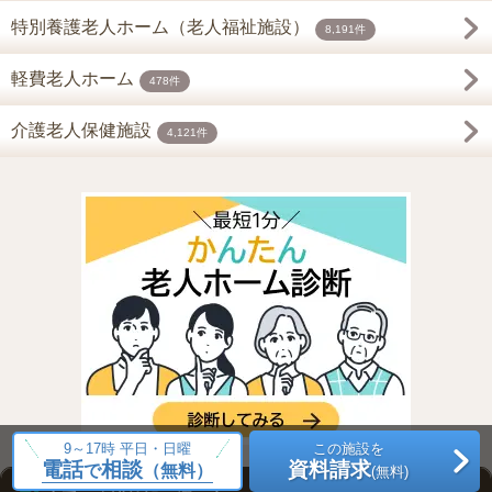
特別養護老人ホーム（老人福祉施設）
8,191件
軽費老人ホーム
478件
介護老人保健施設
4,121件
9～17時 平日・日曜
この施設を
電話
相談
資料請求
で
（無料）
(無料)