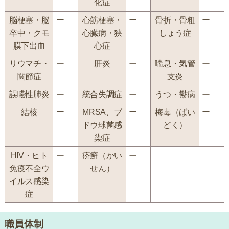
化症
脳梗塞・脳
ー
心筋梗塞・
ー
骨折・骨粗
ー
卒中・クモ
心臓病・狭
しょう症
膜下出血
心症
リウマチ・
ー
肝炎
ー
喘息・気管
ー
関節症
支炎
誤嚥性肺炎
ー
統合失調症
ー
うつ・鬱病
ー
結核
ー
MRSA、ブ
ー
梅毒（ばい
ー
ドウ球菌感
どく）
染症
HIV・ヒト
ー
疥癬（かい
ー
免疫不全ウ
せん）
イルス感染
症
職員体制