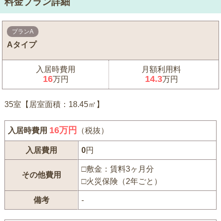
料金プラン詳細
プランA
Aタイプ
入居時費用
月額利用料
16
14.3
万円
万円
35室【居室面積：18.45㎡】
16
万円
入居時費用
（税抜）
入居費用
0
円
□敷金：賃料3ヶ月分
その他費用
□火災保険（2年ごと）
備考
-