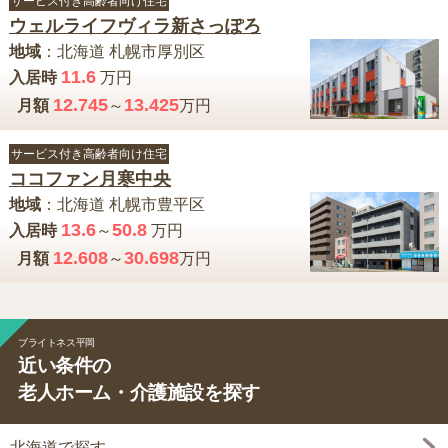
サービス付き高齢者向け住宅
ウェルライフヴィラ新さっぽろ
地域
：
北海道
札幌市厚別区
11.6
入居時
万円
12.745
13.425
月額
～
万円
サービス付き高齢者向け住宅
ココファン月寒中央
地域
：
北海道
札幌市豊平区
13.6
50.8
入居時
～
万円
12.608
30.698
月額
～
万円
ブライトネス平岡
近い条件の
老人ホーム・介護施設を探す
北海道で探す