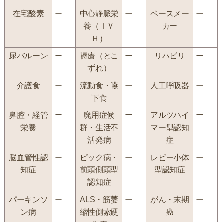
在宅酸素
ー
中心静脈栄
ー
ペースメー
ー
養（ＩＶ
カー
Ｈ）
尿バルーン
ー
褥瘡（とこ
ー
リハビリ
ー
ずれ）
介護食
ー
流動食・嚥
ー
人工呼吸器
ー
下食
鼻腔・経管
ー
廃用症候
ー
アルツハイ
ー
栄養
群・生活不
マー型認知
活発病
症
脳血管性認
ー
ピック病・
ー
レビー小体
ー
知症
前頭側頭型
型認知症
認知症
パーキンソ
ー
ALS・筋萎
ー
がん・末期
ー
ン病
縮性側索硬
癌