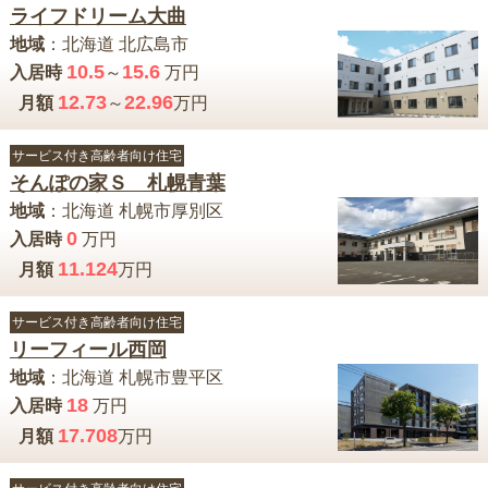
ライフドリーム大曲
地域
：
北海道
北広島市
10.5
15.6
入居時
～
万円
12.73
22.96
月額
～
万円
サービス付き高齢者向け住宅
そんぽの家Ｓ 札幌青葉
地域
：
北海道
札幌市厚別区
0
入居時
万円
11.124
月額
万円
サービス付き高齢者向け住宅
リーフィール西岡
地域
：
北海道
札幌市豊平区
18
入居時
万円
17.708
月額
万円