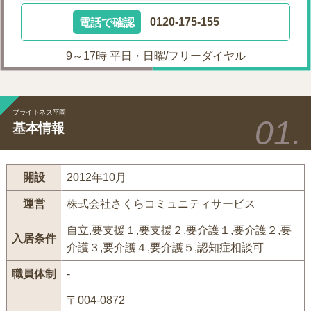
電話で確認
0120-175-155
9～17時 平日・日曜/フリーダイヤル
ブライトネス平岡
基本情報
開設
2012年10月
運営
株式会社さくらコミュニティサービス
自立,要支援１,要支援２,要介護１,要介護２,要
入居条件
介護３,要介護４,要介護５,認知症相談可
職員体制
-
〒004-0872