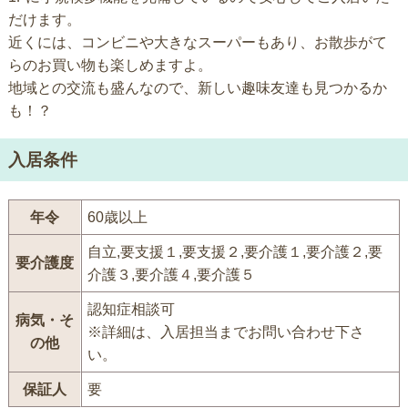
だけます。
近くには、コンビニや大きなスーパーもあり、お散歩がて
らのお買い物も楽しめますよ。
地域との交流も盛んなので、新しい趣味友達も見つかるか
も！？
入居条件
年令
60歳以上
自立,要支援１,要支援２,要介護１,要介護２,要
要介護度
介護３,要介護４,要介護５
認知症相談可
病気・そ
※詳細は、入居担当までお問い合わせ下さ
の他
い。
保証人
要