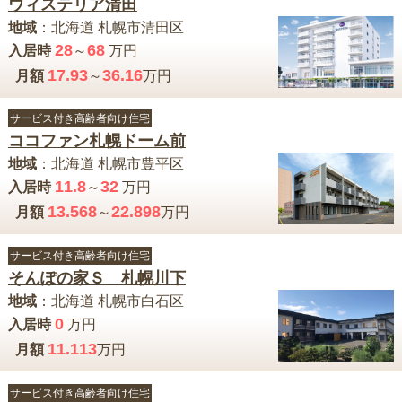
ウィステリア清田
地域
：
北海道
札幌市清田区
28
68
入居時
～
万円
17.93
36.16
月額
～
万円
サービス付き高齢者向け住宅
ココファン札幌ドーム前
地域
：
北海道
札幌市豊平区
11.8
32
入居時
～
万円
13.568
22.898
月額
～
万円
サービス付き高齢者向け住宅
そんぽの家Ｓ 札幌川下
地域
：
北海道
札幌市白石区
0
入居時
万円
11.113
月額
万円
サービス付き高齢者向け住宅