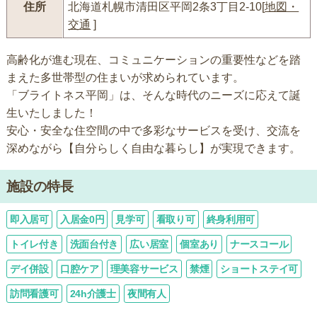
住所
北海道札幌市清田区平岡2条3丁目2-10[
地図・
交通
]
高齢化が進む現在、コミュニケーションの重要性などを踏
まえた多世帯型の住まいが求められています。
「ブライトネス平岡」は、そんな時代のニーズに応えて誕
生いたしました！
安心・安全な住空間の中で多彩なサービスを受け、交流を
深めながら【自分らしく自由な暮らし】が実現できます。
施設の特長
即入居可
入居金0円
見学可
看取り可
終身利用可
トイレ付き
洗面台付き
広い居室
個室あり
ナースコール
デイ併設
口腔ケア
理美容サービス
禁煙
ショートステイ可
訪問看護可
24h介護士
夜間有人