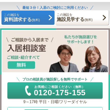
最短３分！入居のご検討にご利用ください
この施設を
この施設を
施設見学する
資料請求する
(無料)
(無料)
プロの相談員が施設探しを無料でサポート
お気軽にご相談ください（無料）
0120-175-155
9～17時 平日・日曜/フリーダイヤル