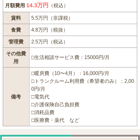
14.3万円
月額費用
（税込）
賃料
5.5万円（非課税）
食費
4.8万円（税抜）
管理費
2.5万円（税込）
その他費
□生活相談サービス費：15000円/月
用
□暖房費（10〜4月）：16,000円/月
□トランクルーム利用費（希望者のみ）：2,00
0円/月
備考
□電気代
□介護保険自己負担費
□消耗品費
□医療費・薬代 など