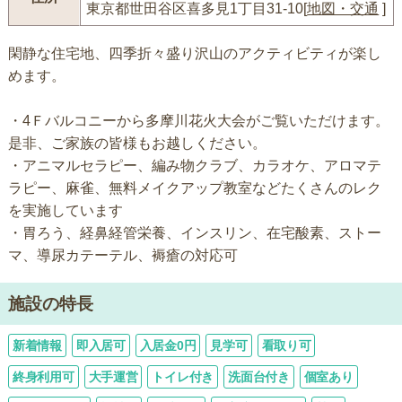
東京都世田谷区喜多見1丁目31-10[
地図・交通
]
閑静な住宅地、四季折々盛り沢山のアクティビティが楽し
めます。
・4Ｆバルコニーから多摩川花火大会がご覧いただけます。
是非、ご家族の皆様もお越しください。
・アニマルセラピー、編み物クラブ、カラオケ、アロマテ
ラピー、麻雀、無料メイクアップ教室などたくさんのレク
を実施しています
・胃ろう、経鼻経管栄養、インスリン、在宅酸素、ストー
マ、導尿カテーテル、褥瘡の対応可
施設の特長
新着情報
即入居可
入居金0円
見学可
看取り可
終身利用可
大手運営
トイレ付き
洗面台付き
個室あり