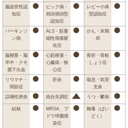
脳血管性認
ピック病・
レビー小体
知症
前頭側頭型
型認知症
認知症
パーキンソ
ALS・筋萎
がん・末期
ン病
縮性側索硬
癌
化症
脳梗塞・脳
心筋梗塞・
骨折・骨粗
卒中・クモ
心臓病・狭
しょう症
膜下出血
心症
リウマチ・
肝炎
喘息・気管
関節症
支炎
誤嚥性肺炎
統合失調症
うつ・鬱病
結核
MRSA、ブ
梅毒（ばい
ドウ球菌感
どく）
染症