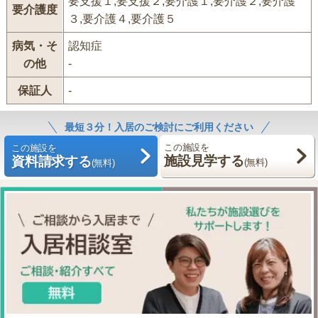
要支援１,要支援２,要介護１,要介護２,要介護
要介護度
３,要介護４,要介護５
病気・そ
認知症
の他
-
保証人
-
最短３分！入居のご検討にご利用ください
この施設を
この施設を
施設見学する
資料請求する
(無料)
(無料)