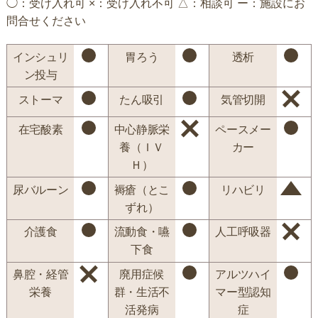
◯：受け入れ可 ×：受け入れ不可 △：相談可 ー：施設にお
問合せください
インシュリ
胃ろう
透析
ン投与
ストーマ
たん吸引
気管切開
在宅酸素
中心静脈栄
ペースメー
養（ＩＶ
カー
Ｈ）
尿バルーン
褥瘡（とこ
リハビリ
ずれ）
介護食
流動食・嚥
人工呼吸器
下食
鼻腔・経管
廃用症候
アルツハイ
栄養
群・生活不
マー型認知
活発病
症