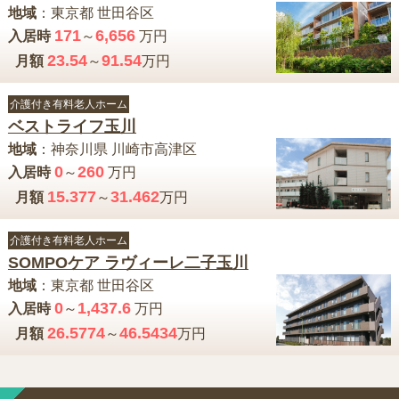
地域
：
東京都
世田谷区
171
6,656
入居時
～
万円
23.54
91.54
月額
～
万円
介護付き有料老人ホーム
ベストライフ玉川
地域
：
神奈川県
川崎市高津区
0
260
入居時
～
万円
15.377
31.462
月額
～
万円
介護付き有料老人ホーム
SOMPOケア ラヴィーレ二子玉川
地域
：
東京都
世田谷区
0
1,437.6
入居時
～
万円
26.5774
46.5434
月額
～
万円