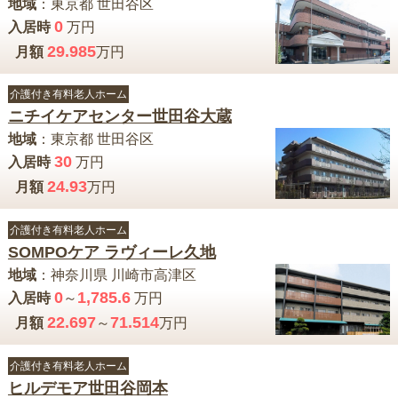
地域
：
東京都
世田谷区
0
入居時
万円
29.985
月額
万円
介護付き有料老人ホーム
ニチイケアセンター世田谷大蔵
地域
：
東京都
世田谷区
30
入居時
万円
24.93
月額
万円
介護付き有料老人ホーム
SOMPOケア ラヴィーレ久地
地域
：
神奈川県
川崎市高津区
0
1,785.6
入居時
～
万円
22.697
71.514
月額
～
万円
介護付き有料老人ホーム
ヒルデモア世田谷岡本