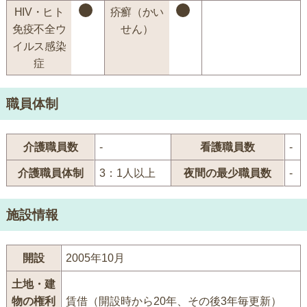
HIV・ヒト
疥癬（かい
免疫不全ウ
せん）
イルス感染
症
職員体制
介護職員数
-
看護職員数
-
介護職員体制
3：1人以上
夜間の最少職員数
-
施設情報
開設
2005年10月
土地・建
物の権利
賃借（開設時から20年、その後3年毎更新）