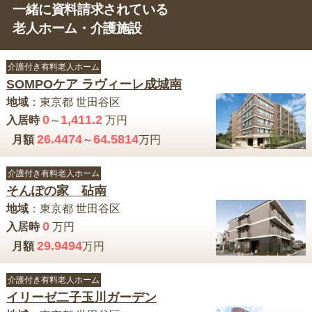
一緒に資料請求されている
老人ホーム・介護施設
介護付き有料老人ホーム
SOMPOケア ラヴィーレ成城南
地域
：
東京都
世田谷区
0
1,411.2
入居時
～
万円
26.4474
64.5814
月額
～
万円
介護付き有料老人ホーム
そんぽの家 砧南
地域
：
東京都
世田谷区
0
入居時
万円
29.9494
月額
万円
介護付き有料老人ホーム
イリーゼ二子玉川ガーデン