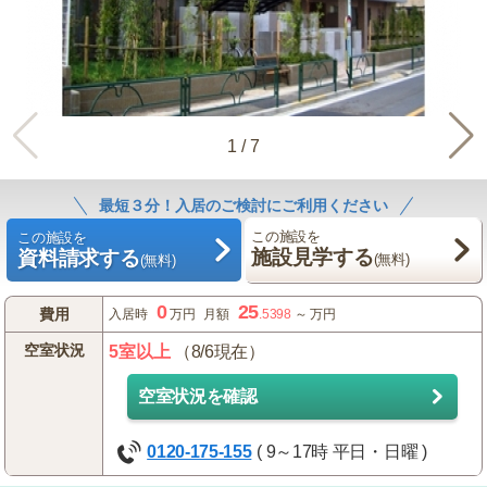
1
/
7
最短３分！入居のご検討にご利用ください
この施設を
この施設を
施設見学する
資料請求する
(無料)
(無料)
0
25
費用
入居時
万円
月額
.5398
～
万円
空室状況
5室以上
（8/6現在）
空室状況を確認
0120-175-155
( 9～17時 平日・日曜 )