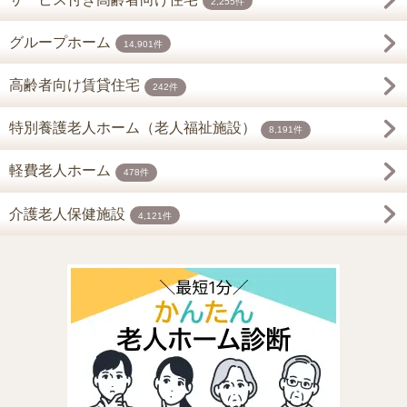
2,255件
グループホーム
14,901件
高齢者向け賃貸住宅
242件
特別養護老人ホーム（老人福祉施設）
8,191件
軽費老人ホーム
478件
介護老人保健施設
4,121件