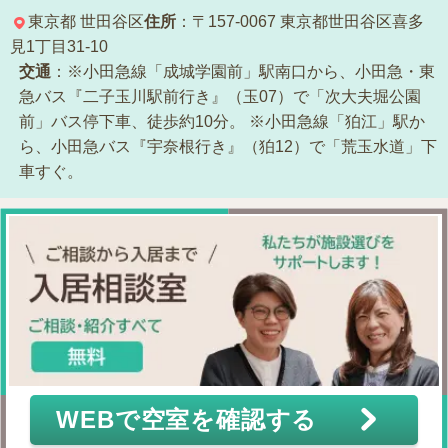
東京都
世田谷区
住所
：〒157-0067
東京都世田谷区喜多
見1丁目31-10
交通
：※小田急線「成城学園前」駅南口から、小田急・東
急バス『二子玉川駅前行き』（玉07）で「次大夫堀公園
前」バス停下車、徒歩約10分。
※小田急線「狛江」駅か
ら、小田急バス『宇奈根行き』（狛12）で「荒玉水道」下
車すぐ。
WEBで空室を確認する