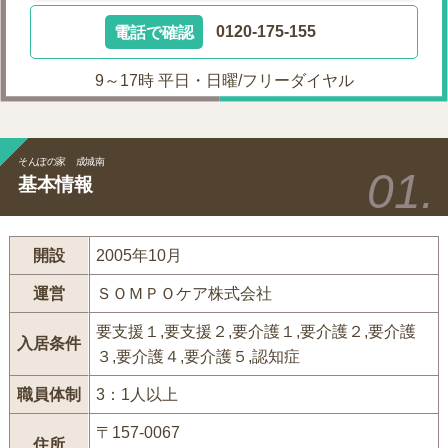
電話で確認
0120-175-155
9～17時 平日・日曜/フリーダイヤル
そんぽの家 成城南
基本情報
開設
2005年10月
運営
ＳＯＭＰＯケア株式会社
要支援１,要支援２,要介護１,要介護２,要介護
入居条件
３,要介護４,要介護５,認知症
職員体制
3：1人以上
〒157-0067
住所