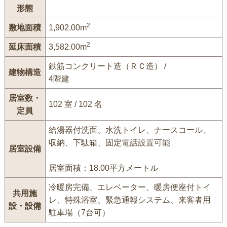
形態
2
敷地面積
1,902.00m
2
延床面積
3,582.00m
鉄筋コンクリート造（ＲＣ造） /
建物構造
4階建
居室数・
102 室 / 102 名
定員
給湯器付洗面、水洗トイレ、ナースコール、
収納、下駄箱、固定電話設置可能
居室設備
居室面積：18.00平方メートル
冷暖房完備、エレベーター、暖房便座付トイ
共用施
レ、特殊浴室、緊急通報システム、来客者用
設・設備
駐車場（7台可）