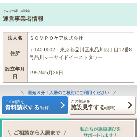
そんぽの家 成城南
運営事業者情報
法人名
ＳＯＭＰＯケア株式会社
〒140-0002 東京都品川区東品川四丁目12番8
住所
号品川シーサイドイーストタワー
設立年月
1997年5月26日
日
最短３分！入居のご検討にご利用ください
この施設を
この施設を
施設見学する
資料請求する
(無料)
(無料)