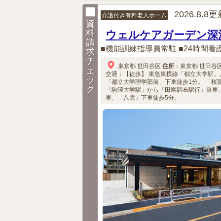
2026.8.8
介護付き有料老人ホーム
資
料
ウェルケアガーデン深
請
■機能訓練指導員常駐 ■24時間看
求
チ
東京都
世田谷区
住所
：
東京都
世田谷
ェ
交通：【徒歩】
東急東横線「都立大学駅」
ッ
「都立大学理学部前」下車徒歩1分。
「桜
ク
「駒澤大学駅」から「田園調布駅行」乗車
車、「八雲」下車徒歩5分。