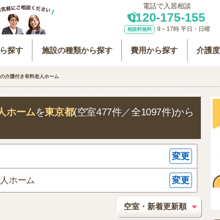
電話で入居相談
0120-175-155
9～17時 平日・日曜
相談料無料
ら探す
施設の種類から探す
費用から探す
介護
の介護付き有料老人ホーム
人ホーム
を
東京都
(空室477件／全1097件)
から
変更
変更
老人ホーム