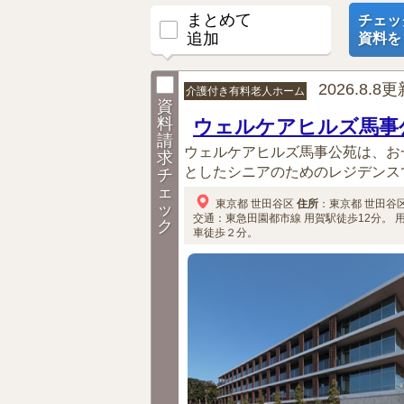
まとめて
チェッ
追加
資料を
2026.8.8
介護付き有料老人ホーム
資
料
ウェルケアヒルズ馬事
請
ウェルケアヒルズ馬事公苑は、お
求
としたシニアのためのレジデンスで
チ
ェ
東京都
世田谷区
住所
：
東京都
世田谷
ッ
交通：東急田園都市線 用賀駅徒歩12分。
用
ク
車徒歩２分。