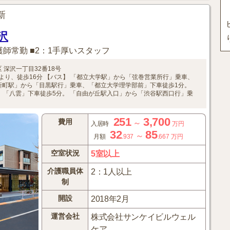
更新
沢
護師常勤 ■2：1手厚いスタッフ
区
深沢一丁目32番18号
より、徒歩16分
【バス】
「都立大学駅」から「弦巻営業所行」乗車、
新町駅」から「目黒駅行」乗車、「都立大学理学部前」下車徒歩1分。
、「八雲」下車徒歩5分。
「自由が丘駅入口」から「渋谷駅西口行」乗
251
3,700
費用
～
入居時
万円
32
85
～
月額
.937
.667
万円
空室状況
5室以上
介護職員体
2：1人以上
制
開設
2018年2月
運営会社
株式会社サンケイビルウェル
ケア