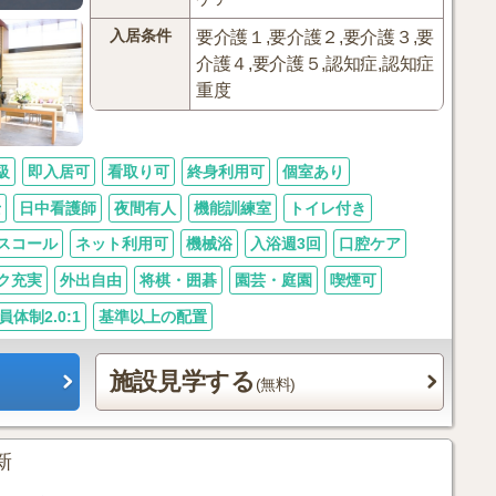
入居条件
要介護１,要介護２,要介護３,要
介護４,要介護５,認知症,認知症
重度
級
即入居可
看取り可
終身利用可
個室あり
士
日中看護師
夜間有人
機能訓練室
トイレ付き
スコール
ネット利用可
機械浴
入浴週3回
口腔ケア
ク充実
外出自由
将棋・囲碁
園芸・庭園
喫煙可
員体制2.0:1
基準以上の配置
施設見学する
(無料)
更新