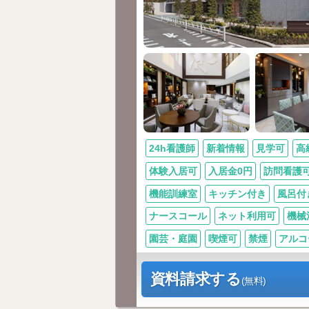
24h看護師
新着情報
見学可
高
体験入居可
入居金0円
訪問看護
機能訓練室
キッチン付き
風呂付
ナースコール
ネット利用可
機械
園芸・庭園
喫煙可
禁煙
アルコ
資料請求する
(無料)