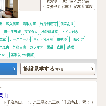
１,要介護２,要介護３,要介護
４,要介護５,認知症,認知症重度
級
即入居可
看取り可
終身利用可
個室あり
士
日中看護師
夜間有人
機能訓練室
トイレ付き
居室
ナースコール
ネット利用可
機械浴
口腔ケア
ク充実
外出自由
カラオケ
園芸・庭園
禁煙
5:1
基準以上の配置
施設見学する
(無料)
更新
烏山
ート千歳烏山」は、京王電鉄京王線「千歳烏山」駅より