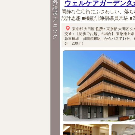
料
ウェルケアガーデン久
請
閑静な住宅街にふさわしい、落ち
求
設計思想 ■機能訓練指導員常駐 ■2
チ
ェ
東京都
大田区
住所
：
東京都
大田区
久が
ッ
交通：【徒歩でお越しの場合】
東急池上線
ク
急東横線「田園調布駅」からバスで17分、
分 230ｍ）