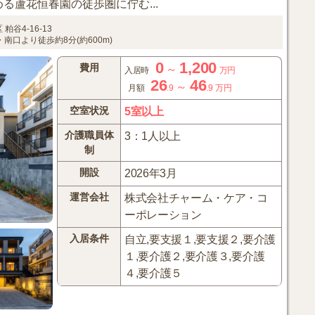
る蘆花恒春園の徒歩圏に佇む...
区
粕谷4-16-13
口より徒歩約8分(約600m)
0
1,200
費用
～
入居時
万円
26
46
～
月額
.9
.9
万円
空室状況
5室以上
介護職員体
3：1人以上
制
開設
2026年3月
運営会社
株式会社チャーム・ケア・コ
ーポレーション
入居条件
自立,要支援１,要支援２,要介護
１,要介護２,要介護３,要介護
４,要介護５