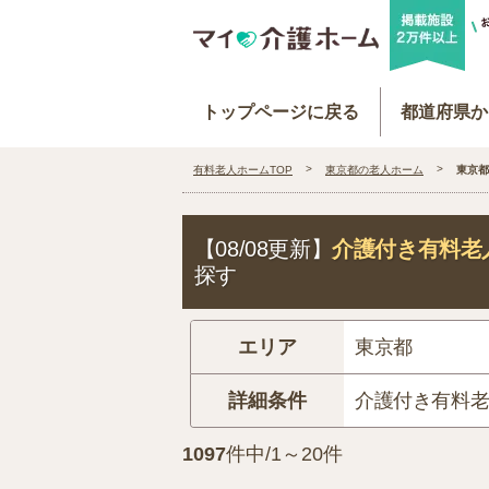
トップページに戻る
都道府県か
有料老人ホームTOP
東京都の老人ホーム
東京都
【08/08更新】
介護付き有料老
探す
エリア
東京都
詳細条件
介護付き有料
1097
件中/1～20件