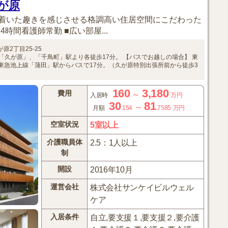
が原
着いた趣きを感じさせる格調高い住居空間にこだわった
4時間看護師常勤 ■広い部屋...
原2丁目25-25
「久が原」、「千鳥町」駅より各徒歩17分。
【バスでお越しの場合】
東
東急池上線「蒲田」駅からバスで17分。（久が原特別出張所前から徒歩3
160
3,180
費用
～
入居時
万円
30
81
～
月額
.154
.7585
万円
空室状況
5室以上
介護職員体
2.5：1人以上
制
開設
2016年10月
運営会社
株式会社サンケイビルウェル
ケア
入居条件
自立,要支援１,要支援２,要介護