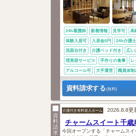
24h看護師
新着情報
見学可
高
体験入居可
入居金0円
24h介護
洗面台付き
介護ベッド付き
広い
理美容サービス
手作りの食事
レ
アルコール可
大手運営
職員体制2.
資料請求する
(無料)
2026.8.8
介護付き有料老人ホーム
資
料
チャームスイート千歳
請
今回オープンする「チャームスイ
求