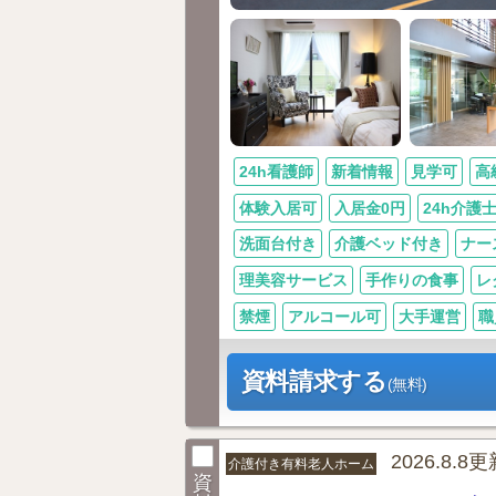
24h看護師
新着情報
見学可
高
体験入居可
入居金0円
24h介護
洗面台付き
介護ベッド付き
ナー
理美容サービス
手作りの食事
レ
禁煙
アルコール可
大手運営
職
資料請求する
(無料)
2026.8.8
介護付き有料老人ホーム
資