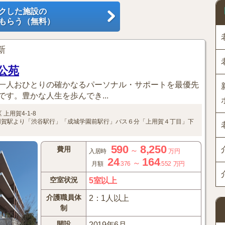
クした施設の
もらう（無料）
更新
公苑
一人おひとりの確かなるパーソナル・サポートを最優先
す。豊かな人生を歩んでき...
区
上用賀4-1-8
賀駅より「渋谷駅行」「成城学園前駅行」バス６分「上用賀４丁目」下
590
8,250
費用
～
入居時
万円
24
164
～
月額
.376
.552
万円
空室状況
5室以上
介護職員体
2：1人以上
制
開設
2019年6月