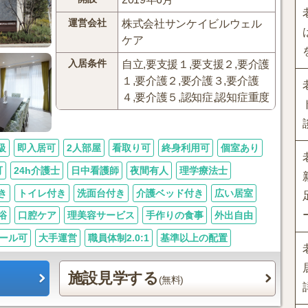
運営会社
株式会社サンケイビルウェル
ケア
入居条件
自立,要支援１,要支援２,要介護
１,要介護２,要介護３,要介護
４,要介護５,認知症,認知症重度
級
即入居可
2人部屋
看取り可
終身利用可
個室あり
可
24h介護士
日中看護師
夜間有人
理学療法士
き
トイレ付き
洗面台付き
介護ベッド付き
広い居室
浴
口腔ケア
理美容サービス
手作りの食事
外出自由
ール可
大手運営
職員体制2.0:1
基準以上の配置
施設見学する
(無料)