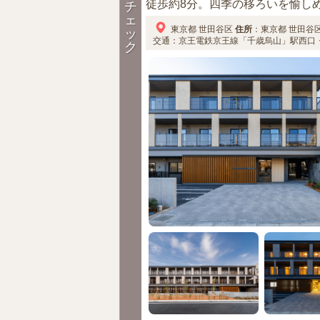
徒歩約8分。四季の移ろいを愉しめ
チ
ェ
東京都
世田谷区
住所
：
東京都
世田谷
ッ
交通：京王電鉄京王線「千歳烏山」駅西口・南
ク