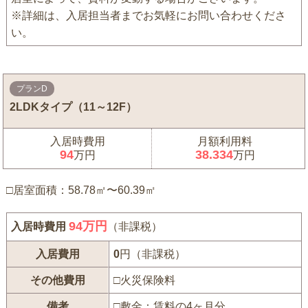
※詳細は、入居担当者までお気軽にお問い合わせくださ
い。
プランD
2LDKタイプ（11～12F）
入居時費用
月額利用料
94
38.334
万円
万円
□居室面積：58.78㎡〜60.39㎡
94
万円
入居時費用
（非課税）
入居費用
0
円（非課税）
その他費用
□火災保険料
備考
□敷金：賃料の4ヶ月分