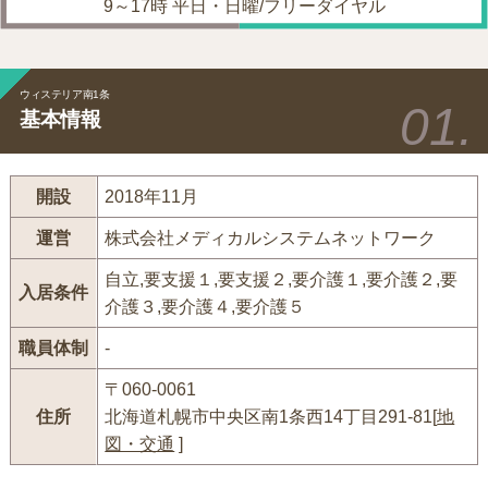
9～17時 平日・日曜/フリーダイヤル
ウィステリア南1条
基本情報
開設
2018年11月
運営
株式会社メディカルシステムネットワーク
自立,要支援１,要支援２,要介護１,要介護２,要
入居条件
介護３,要介護４,要介護５
職員体制
-
〒060-0061
住所
北海道札幌市中央区南1条西14丁目291-81[
地
図・交通
]