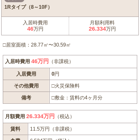
1Rタイプ（8～10F）
入居時費用
月額利用料
46
26.334
万円
万円
□居室面積：28.77㎡〜30.59㎡
46
万円
入居時費用
（非課税）
入居費用
0
円
その他費用
□火災保険料
備考
□敷金：賃料の4ヶ月分
26.334万円
月額費用
（税込）
賃料
11.5万円（非課税）