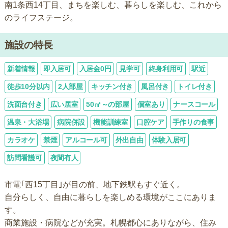
南1条西14丁目、まちを楽しむ、暮らしを楽しむ、これから
のライフステージ。
施設の特長
新着情報
即入居可
入居金0円
見学可
終身利用可
駅近
徒歩10分以内
2人部屋
キッチン付き
風呂付き
トイレ付き
洗面台付き
広い居室
50㎡～の部屋
個室あり
ナースコール
温泉・大浴場
病院併設
機能訓練室
口腔ケア
手作りの食事
カラオケ
禁煙
アルコール可
外出自由
体験入居可
訪問看護可
夜間有人
市電｢西15丁目｣が目の前、地下鉄駅もすぐ近く。
自分らしく、自由に暮らしを楽しめる環境がここにありま
す。
商業施設・病院などが充実。札幌都心にありながら、住み