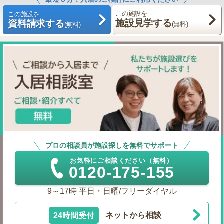
この施設を
この施設を
施設見学する
資料請求する
(無料)
(無料)
プロの相談員が施設探しを無料でサポート
お気軽にご相談ください（無料）
0120-175-155
9～17時 平日・日曜/フリーダイヤル
24時間受付
ネットから相談