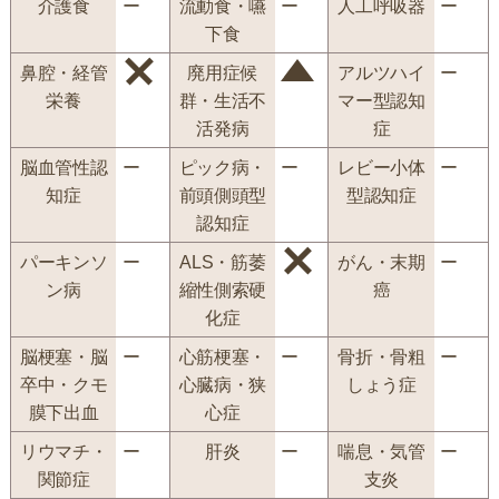
介護食
ー
流動食・嚥
ー
人工呼吸器
ー
下食
鼻腔・経管
廃用症候
アルツハイ
ー
栄養
群・生活不
マー型認知
活発病
症
脳血管性認
ー
ピック病・
ー
レビー小体
ー
知症
前頭側頭型
型認知症
認知症
パーキンソ
ー
ALS・筋萎
がん・末期
ー
ン病
縮性側索硬
癌
化症
脳梗塞・脳
ー
心筋梗塞・
ー
骨折・骨粗
ー
卒中・クモ
心臓病・狭
しょう症
膜下出血
心症
リウマチ・
ー
肝炎
ー
喘息・気管
ー
関節症
支炎