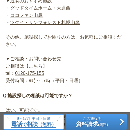
▼近隣のおすすめ施設
・
グッドタイムホーム・大通西
・
ココファン山鼻
・
ツクイ・サンフォレスト札幌山鼻
その他、施設探しでお困りの方は、お気軽にご相談くだ
さい。
▼ご相談・お問い合わせ先
ご相談は【
こちら
】
tel：
0120-175-155
受付時間：9時～17時（平日・日曜）
Q.施設探しの相談は可能ですか？
はい、可能です。
マイ介護ホーム 入居相談窓口では、ご希望条件に沿っ
9～17時 平日・日曜
この施設を
電話
相談
資料請求
で
（無料）
た施設のご紹介を行っております。また、施設探しでお
(無料)