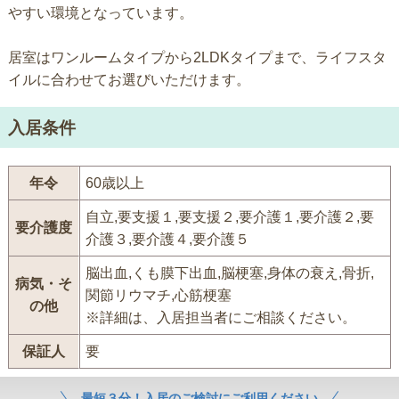
やすい環境となっています。
居室はワンルームタイプから2LDKタイプまで、ライフスタ
イルに合わせてお選びいただけます。
入居条件
年令
60歳以上
自立,要支援１,要支援２,要介護１,要介護２,要
要介護度
介護３,要介護４,要介護５
脳出血,くも膜下出血,脳梗塞,身体の衰え,骨折,
病気・そ
関節リウマチ,心筋梗塞
の他
※詳細は、入居担当者にご相談ください。
保証人
要
最短３分！入居のご検討にご利用ください