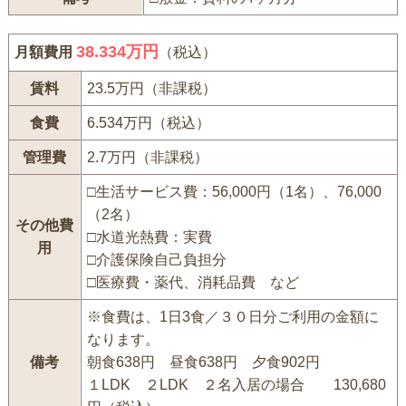
38.334万円
月額費用
（税込）
賃料
23.5万円（非課税）
食費
6.534万円（税込）
管理費
2.7万円（非課税）
□生活サービス費：56,000円（1名）、76,000
（2名）
その他費
□水道光熱費：実費
用
□介護保険自己負担分
□医療費・薬代、消耗品費 など
※食費は、1日3食／３０日分ご利用の金額に
なります。
備考
朝食638円 昼食638円 夕食902円
１LDK ２LDK ２名入居の場合 130,680