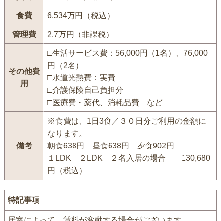
食費
6.534万円（税込）
管理費
2.7万円（非課税）
□生活サービス費：56,000円（1名）、76,000
円（2名）
その他費
□水道光熱費：実費
用
□介護保険自己負担分
□医療費・薬代、消耗品費 など
※食費は、1日3食／３０日分ご利用の金額に
なります。
備考
朝食638円 昼食638円 夕食902円
１LDK ２LDK ２名入居の場合 130,680
円（税込）
特記事項
居室によって、賃料が変動する場合がございます。