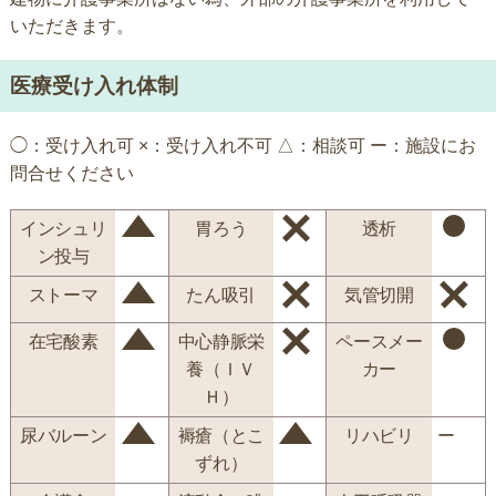
いただきます。
医療受け入れ体制
◯：受け入れ可 ×：受け入れ不可 △：相談可 ー：施設にお
問合せください
インシュリ
胃ろう
透析
ン投与
ストーマ
たん吸引
気管切開
在宅酸素
中心静脈栄
ペースメー
養（ＩＶ
カー
Ｈ）
尿バルーン
褥瘡（とこ
リハビリ
ー
ずれ）