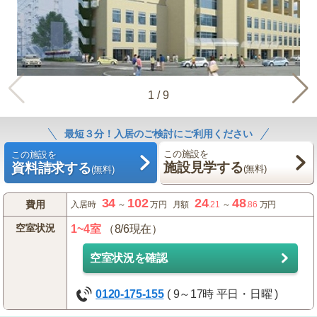
1
/
9
最短３分！入居のご検討にご利用ください
この施設を
この施設を
施設見学する
資料請求する
(無料)
(無料)
34
102
24
48
費用
入居時
～
万円
月額
.21
～
.86
万円
空室状況
1~4室
（8/6現在）
空室状況を確認
0120-175-155
( 9～17時 平日・日曜 )