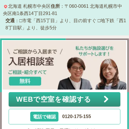
北海道
札幌市中央区
住所
：〒060-0061
北海道札幌市中
央区南1条西14丁目291-81
交通
：□市電「西15丁目」より、目の前すぐ
□地下鉄「西1
8丁目駅」より、徒歩5分
WEBで空室を確認する
電話で確認
0120-175-155