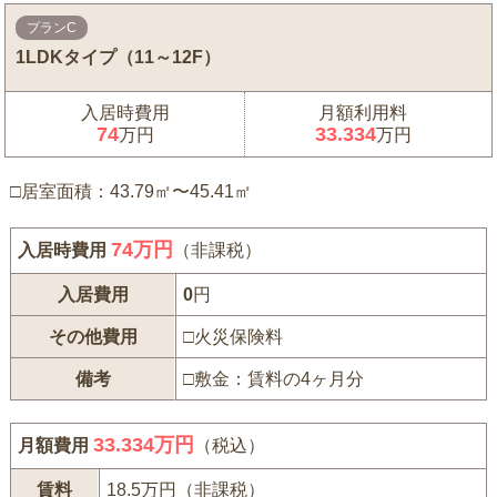
プランC
1LDKタイプ（11～12F）
入居時費用
月額利用料
74
33.334
万円
万円
□居室面積：43.79㎡〜45.41㎡
74
万円
入居時費用
（非課税）
入居費用
0
円
その他費用
□火災保険料
備考
□敷金：賃料の4ヶ月分
33.334万円
月額費用
（税込）
賃料
18.5万円（非課税）