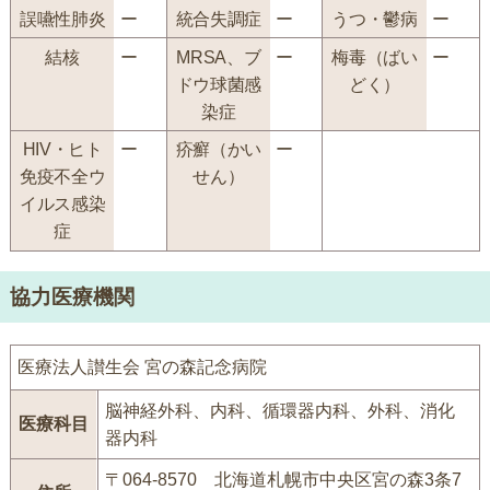
誤嚥性肺炎
ー
統合失調症
ー
うつ・鬱病
ー
結核
ー
MRSA、ブ
ー
梅毒（ばい
ー
ドウ球菌感
どく）
染症
HIV・ヒト
ー
疥癬（かい
ー
免疫不全ウ
せん）
イルス感染
症
協力医療機関
医療法人讃生会 宮の森記念病院
脳神経外科、内科、循環器内科、外科、消化
医療科目
器内科
〒064-8570 北海道札幌市中央区宮の森3条7