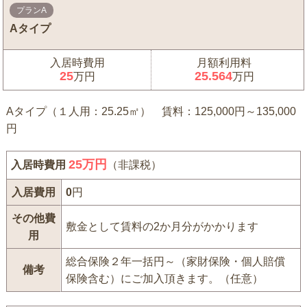
プランA
Aタイプ
入居時費用
月額利用料
25
25.564
万円
万円
Aタイプ（１人用：25.25㎡） 賃料：125,000円～135,000
円
25
万円
入居時費用
（非課税）
入居費用
0
円
その他費
敷金として賃料の2か月分がかかります
用
総合保険２年一括円～（家財保険・個人賠償
備考
保険含む）にご加入頂きます。（任意）