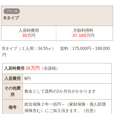
プランB
Bタイプ
入居時費用
月額利用料
35
37.165
万円
万円
Bタイプ（１人用：34.55㎡） 賃料：175,000円～188,000
円
35
万円
入居時費用
（非課税）
入居費用
0
円
その他費
敷金として賃料の2か月分がかかります
用
総合保険２年一括円～（家財保険・個人賠償
備考
保険含む）にご加入頂きます。（任意）