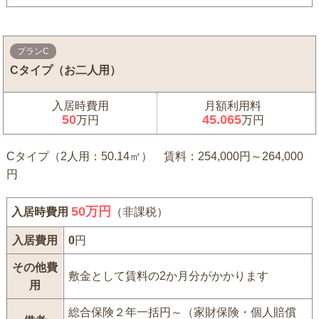
プランC
Cタイプ（お二人用）
入居時費用
月額利用料
50
45.065
万円
万円
Cタイプ（2人用：50.14㎡） 賃料：254,000円～264,000
円
50
万円
入居時費用
（非課税）
入居費用
0
円
その他費
敷金として賃料の2か月分がかかります
用
総合保険２年一括円～（家財保険・個人賠償