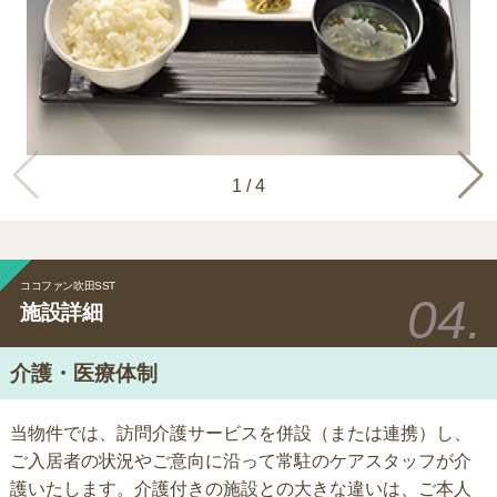
1
/
4
ココファン吹田SST
施設詳細
介護・医療体制
当物件では、訪問介護サービスを併設（または連携）し、
ご入居者の状況やご意向に沿って常駐のケアスタッフが介
護いたします。介護付きの施設との大きな違いは、ご本人