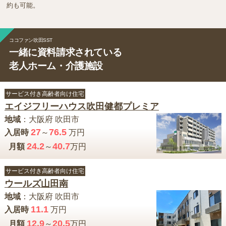
約も可能。
ココファン吹田SST
一緒に資料請求されている
老人ホーム・介護施設
サービス付き高齢者向け住宅
エイジフリーハウス吹田健都プレミア
地域
：
大阪府
吹田市
27
76.5
入居時
～
万円
24.2
40.7
月額
～
万円
サービス付き高齢者向け住宅
ウールズ山田南
地域
：
大阪府
吹田市
11.1
入居時
万円
12.9
20.5
月額
～
万円