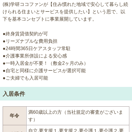
(株)学研ココファンが【住み慣れた地域で安心して暮らし続
けられる住まいとサービスを提供したい】という思で、以
下を基本コンセプトに事業展開しています。
●終身賃貸借契約が可
●リーズナブルな費用負担
●24時間365日ケアスタッフ常駐
●介護事業所併設による安心感
●一時入居金が不要！（敷金2ヶ月のみ）
●自宅と同様に介護サービスが選択可能
●ご夫婦でも入居可能
入居条件
満60歳以上の方（当社規定の審査がございま
年令
す）
自立,要支援１,要支援２,要介護１,要介護２,要