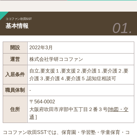
ココファン吹田SST
基本情報
開設
2022年3月
運営
株式会社学研ココファン
自立,要支援１,要支援２,要介護１,要介護２,要
入居条件
介護３,要介護４,要介護５,認知症相談可
職員体制
-
〒564-0002
住所
大阪府吹田市岸部中五丁目２番３号[
地図・交
通
]
ココファン吹田SSTでは、保育園・学習塾・学童保育・コ