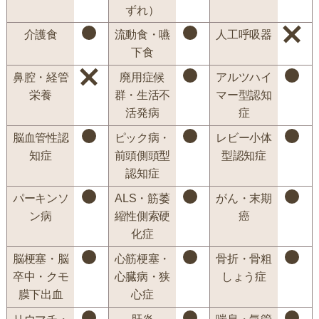
ずれ）
介護食
流動食・嚥
人工呼吸器
下食
鼻腔・経管
廃用症候
アルツハイ
栄養
群・生活不
マー型認知
活発病
症
脳血管性認
ピック病・
レビー小体
知症
前頭側頭型
型認知症
認知症
パーキンソ
ALS・筋萎
がん・末期
ン病
縮性側索硬
癌
化症
脳梗塞・脳
心筋梗塞・
骨折・骨粗
卒中・クモ
心臓病・狭
しょう症
膜下出血
心症