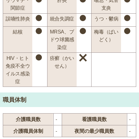
リウマチ・
肝炎
喘息・気管
関節症
支炎
誤嚥性肺炎
統合失調症
うつ・鬱病
結核
MRSA、ブ
梅毒（ばい
ドウ球菌感
どく）
染症
HIV・ヒト
疥癬（かい
免疫不全ウ
せん）
イルス感染
症
職員体制
介護職員数
-
看護職員数
-
介護職員体制
-
夜間の最少職員数
-