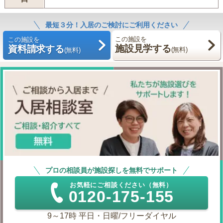
最短３分！入居のご検討にご利用ください
この施設を
この施設を
施設見学する
資料請求する
(無料)
(無料)
プロの相談員が施設探しを無料でサポート
お気軽にご相談ください（無料）
0120-175-155
9～17時 平日・日曜/フリーダイヤル