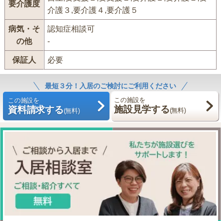
要介護度
介護３,要介護４,要介護５
病気・そ
認知症相談可
の他
-
保証人
必要
最短３分！入居のご検討にご利用ください
この施設を
この施設を
施設見学する
資料請求する
(無料)
(無料)