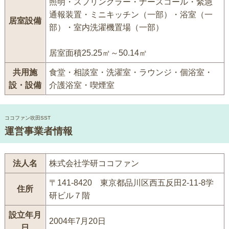
照明・スプリンクラー・ナースコール・緊急
通報装置・ミニキッチン（一部）・浴室（一
居室設備
部）・室内洗濯機置場（一部）
居室面積25.25㎡～50.14㎡
共用施
食堂・相談室・洗濯室・ラウンジ・個浴室・
設・設備
介護浴室・喫煙室
ココファン吹田SST
運営事業者情報
法人名
株式会社学研ココファン
〒141-8420 東京都品川区西五反田2-11-8学
住所
研ビル７階
設立年月
2004年7月20日
日