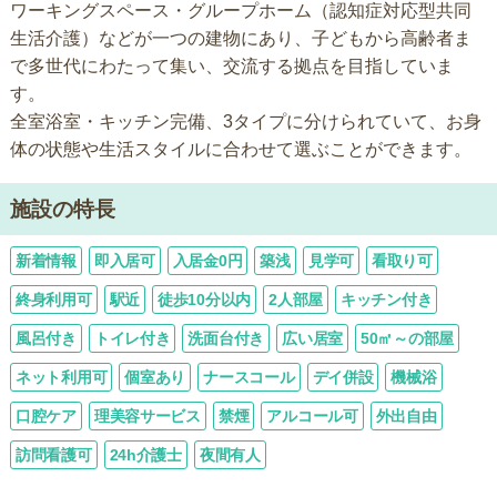
ワーキングスペース・グループホーム（認知症対応型共同
生活介護）などが一つの建物にあり、子どもから高齢者ま
で多世代にわたって集い、交流する拠点を目指していま
す。
全室浴室・キッチン完備、3タイプに分けられていて、お身
体の状態や生活スタイルに合わせて選ぶことができます。
施設の特長
新着情報
即入居可
入居金0円
築浅
見学可
看取り可
終身利用可
駅近
徒歩10分以内
2人部屋
キッチン付き
風呂付き
トイレ付き
洗面台付き
広い居室
50㎡～の部屋
ネット利用可
個室あり
ナースコール
デイ併設
機械浴
口腔ケア
理美容サービス
禁煙
アルコール可
外出自由
訪問看護可
24h介護士
夜間有人