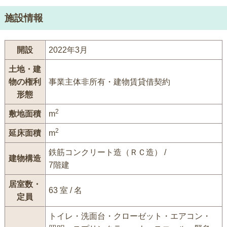
施設情報
開設
2022年3月
土地・建
物の権利
事業主体非所有・建物賃貸借契約
形態
2
敷地面積
m
2
延床面積
m
鉄筋コンクリート造（ＲＣ造） /
建物構造
7階建
居室数・
63 室 / 名
定員
トイレ・洗面台・クローゼット・エアコン・