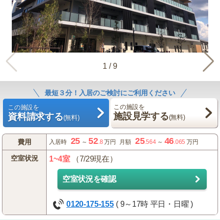
1
/
9
最短３分！入居のご検討にご利用ください
この施設を
この施設を
施設見学する
資料請求する
(無料)
(無料)
25
52
25
46
費用
入居時
～
.8
万円
月額
.564
～
.065
万円
空室状況
1~4室
（7/29現在）
空室状況を確認
0120-175-155
( 9～17時 平日・日曜 )