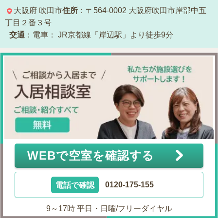
大阪府
吹田市
住所
：〒564-0002
大阪府吹田市岸部中五
丁目２番３号
交通
：電車：
JR京都線「岸辺駅」より徒歩9分
WEBで空室を確認する
電話で確認
0120-175-155
9～17時 平日・日曜/フリーダイヤル