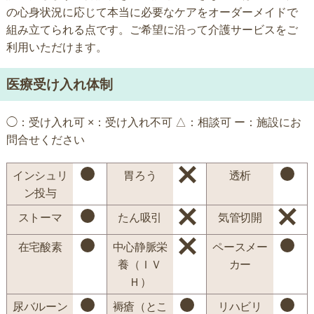
の心身状況に応じて本当に必要なケアをオーダーメイドで
組み立てられる点です。ご希望に沿って介護サービスをご
利用いただけます。
医療受け入れ体制
◯：受け入れ可 ×：受け入れ不可 △：相談可 ー：施設にお
問合せください
インシュリ
胃ろう
透析
ン投与
ストーマ
たん吸引
気管切開
在宅酸素
中心静脈栄
ペースメー
養（ＩＶ
カー
Ｈ）
尿バルーン
褥瘡（とこ
リハビリ