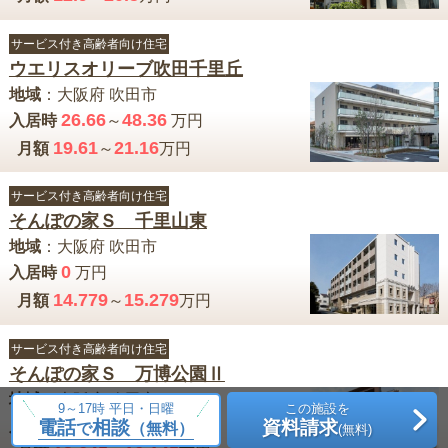
サービス付き高齢者向け住宅
ウエリスオリーブ吹田千里丘
地域
：
大阪府
吹田市
26.66
48.36
入居時
～
万円
19.61
21.16
月額
～
万円
サービス付き高齢者向け住宅
そんぽの家Ｓ 千里山東
地域
：
大阪府
吹田市
0
入居時
万円
14.779
15.279
月額
～
万円
サービス付き高齢者向け住宅
そんぽの家Ｓ 万博公園Ⅱ
地域
：
大阪府
吹田市
9～17時 平日・日曜
この施設を
0
電話
相談
資料請求
入居時
万円
で
（無料）
(無料)