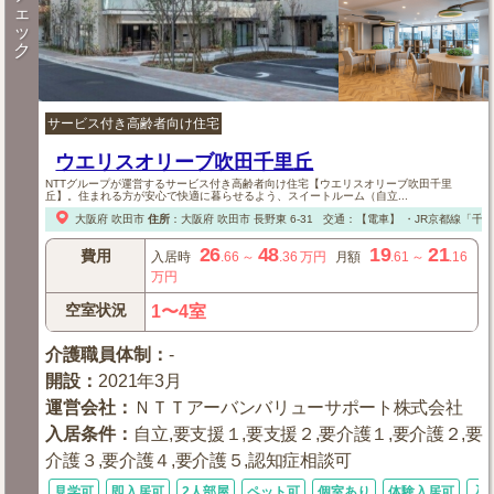
ェ
ッ
ク
サービス付き高齢者向け住宅
ウエリスオリーブ吹田千里丘
NTTグループが運営するサービス付き高齢者向け住宅【ウエリスオリーブ吹田千里
丘】。住まれる方が安心で快適に暮らせるよう、スイートルーム（自立...
大阪府
吹田市
住所
：
大阪府
吹田市
長野東 6-31
交通：【電車】
・JR京都線「千里
26
48
19
21
費用
入居時
.66
～
.36
万円
月額
.61
～
.16
万円
空室状況
1〜4室
介護職員体制
：
-
開設
：
2021年3月
運営会社
：
ＮＴＴアーバンバリューサポート株式会社
入居条件
：
自立,要支援１,要支援２,要介護１,要介護２,要
介護３,要介護４,要介護５,認知症相談可
見学可
即入居可
2人部屋
ペット可
個室あり
体験入居可
入