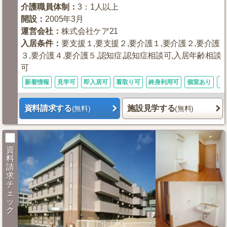
介護職員体制
：
3：1人以上
開設
：
2005年3月
運営会社
：
株式会社ケア21
入居条件
：
要支援１,要支援２,要介護１,要介護２,要介護
３,要介護４,要介護５,認知症,認知症相談可,入居年齢相談
可
新着情報
見学可
即入居可
看取り可
終身利用可
個室あり
入
資料請求する
施設見学する
(無料)
(無料)
資
料
請
求
チ
ェ
ッ
ク