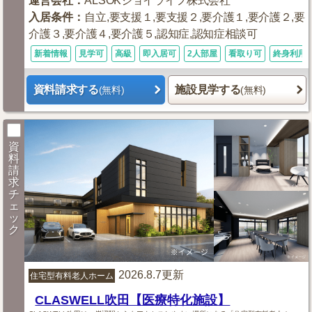
運営会社
：
ALSOKジョイライフ株式会社
入居条件
：
自立,要支援１,要支援２,要介護１,要介護２,要
介護３,要介護４,要介護５,認知症,認知症相談可
新着情報
見学可
高級
即入居可
2人部屋
看取り可
終身利用
資料請求する
施設見学する
(無料)
(無料)
資
料
請
求
チ
ェ
ッ
ク
2026.8.7更新
住宅型有料老人ホーム
CLASWELL吹田【医療特化施設】