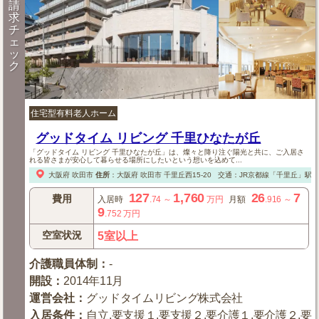
請
求
チ
ェ
ッ
ク
住宅型有料老人ホーム
グッドタイム リビング 千里ひなたが丘
「グッドタイム リビング 千里ひなたが丘」は、燦々と降り注ぐ陽光と共に、ご入居さ
れる皆さまが安心して暮らせる場所にしたいという想いを込めて...
大阪府
吹田市
住所
：
大阪府
吹田市
千里丘西15-20
交通：JR京都線「千里丘」駅
127
1,760
26
7
費用
入居時
.74
～
万円
月額
.916
～
9
.752
万円
空室状況
5室以上
介護職員体制
：
-
開設
：
2014年11月
運営会社
：
グッドタイムリビング株式会社
入居条件
：
自立,要支援１,要支援２,要介護１,要介護２,要