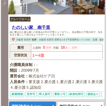
ク
グループホーム
たのしい家 南千里
緑に囲まれた落ち着いた街並みの中の千里ニュータウン。 住み慣れた千里の街で、生き
生きと過ごして頂けるようサポートしてまいります。
大阪府
吹田市
住所
：
大阪府
吹田市
高野台1-6-2千里高野台ハイツ101
交通：阪急
0
16
費用
入居時
万円
月額
.8
～
万円
空室状況
1〜4室
介護職員体制
：
-
開設
：
2009年7月
運営会社
：
株式会社ケア21
入居条件
：
要支援２,要介護１,要介護２,要介護３,要介護
４,要介護５,認知症
新着情報
見学可
即入居可
看取り可
終身利用可
個室あり
入