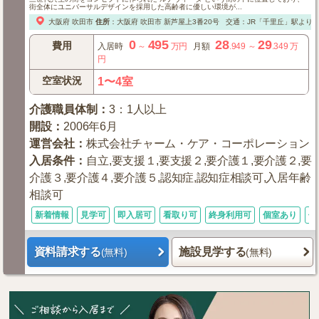
街全体にユニバーサルデザインを採用した高齢者に優しい環境が...
大阪府
吹田市
住所
：
大阪府
吹田市
新芦屋上3番20号
交通：JR「千里丘」駅より約
0
495
28
29
費用
入居時
～
万円
月額
.949
～
.349
万
円
空室状況
1〜4室
介護職員体制
：
3：1人以上
開設
：
2006年6月
運営会社
：
株式会社チャーム・ケア・コーポレーション
入居条件
：
自立,要支援１,要支援２,要介護１,要介護２,要
介護３,要介護４,要介護５,認知症,認知症相談可,入居年齢
相談可
新着情報
見学可
即入居可
看取り可
終身利用可
個室あり
体
資料請求する
施設見学する
(無料)
(無料)