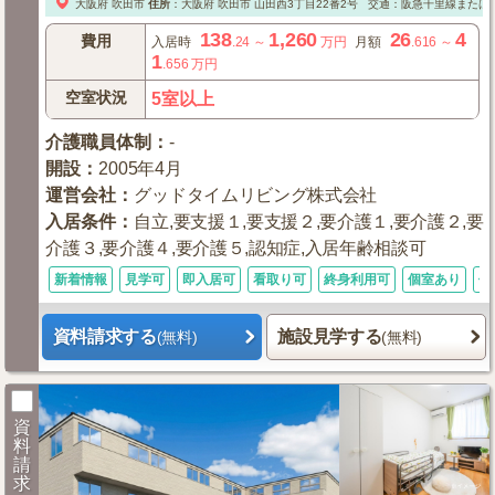
大阪府
吹田市
住所
：
大阪府
吹田市
山田西3丁目22番2号
交通：阪急千里線または
138
1,260
26
4
費用
入居時
.24
～
万円
月額
.616
～
1
.656
万円
空室状況
5室以上
介護職員体制
：
-
開設
：
2005年4月
運営会社
：
グッドタイムリビング株式会社
入居条件
：
自立,要支援１,要支援２,要介護１,要介護２,要
介護３,要介護４,要介護５,認知症,入居年齢相談可
新着情報
見学可
即入居可
看取り可
終身利用可
個室あり
体
資料請求する
施設見学する
(無料)
(無料)
資
料
請
求