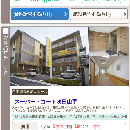
資料請求する
施設見学する
(無料)
(無料)
資
料
請
求
チ
ェ
ッ
ク
住宅型有料老人ホーム
スーパー・コート吹田山手
スーパー・コート吹田山手は、JR吹田駅から阪急バスで5分にある朝日が丘町名神下に
て下車3分。服部緑地公園が近くにあり、緑豊かな環境に恵まれた...
大阪府
吹田市
住所
：
大阪府
吹田市
山手町4丁目31番21号
交通：JR京都線「吹田」
0
19
費用
入居時
万円
月額
.0726
～
万円