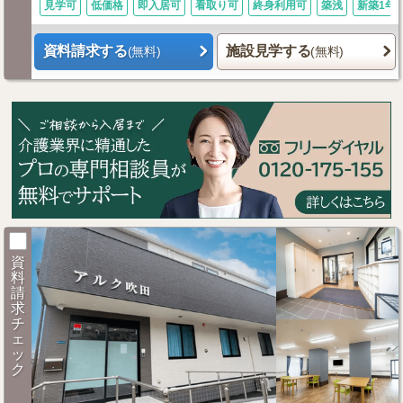
見学可
低価格
即入居可
看取り可
終身利用可
築浅
新築1年
資料請求する
施設見学する
(無料)
(無料)
資
料
請
求
チ
ェ
ッ
ク