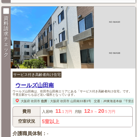
資
料
請
求
チ
ェ
ッ
ク
サービス付き高齢者向け住宅
ウールズ山田南
ウールズ山田南は、吹田市山田南エリアにある「サービス付き高齢者向け住宅」です。
千里丘駅からもほど近い場所となっています。
大阪府
吹田市
住所
：
大阪府
吹田市
山田南33番3号
交通：JR東海道本線『千里丘駅
11
12
20
費用
入居時
.1
万円
月額
.9
～
.5
万円
空室状況
5室以上
介護職員体制
：
-