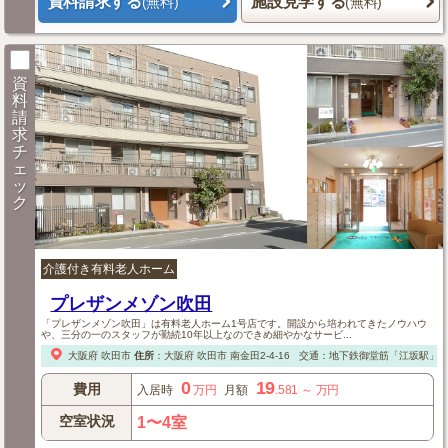
資料請求する
施設見学する
(無料)
(無料)
資
料
請
求
チ
ェ
ッ
ク
介護付き有料老人ホーム
プレザンメゾン吹田
「プレザンメゾン吹田」は有料老人ホーム1号店です。開設から培われてきたノウハウ
や、三分の一のスタッフが勤続10年以上なのできめ細やかなサービ...
大阪府
吹田市
住所
：
大阪府
吹田市
南金田2-4-16
交通：地下鉄御堂筋「江坂駅」徒歩
0
19
費用
入居時
万円
月額
.581
～
万円
空室状況
1〜4室