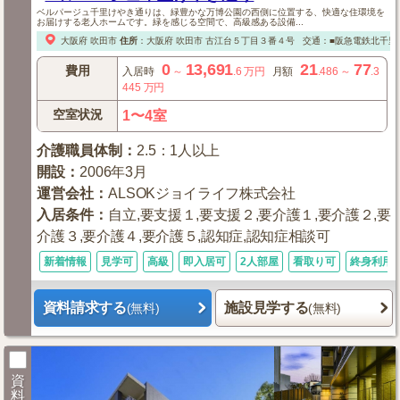
ベルパージュ千里けやき通りは、緑豊かな万博公園の西側に位置する、快適な住環境を
お届けする老人ホームです。緑を感じる空間で、高級感ある設備...
大阪府
吹田市
住所
：
大阪府
吹田市
古江台５丁目３番４号
交通：■阪急電鉄北千里線
0
13,691
21
77
費用
入居時
～
.6
万円
月額
.486
～
.3
445
万円
空室状況
1〜4室
介護職員体制
：
2.5：1人以上
開設
：
2006年3月
運営会社
：
ALSOKジョイライフ株式会社
入居条件
：
自立,要支援１,要支援２,要介護１,要介護２,要
介護３,要介護４,要介護５,認知症,認知症相談可
新着情報
見学可
高級
即入居可
2人部屋
看取り可
終身利用
資料請求する
施設見学する
(無料)
(無料)
資
料