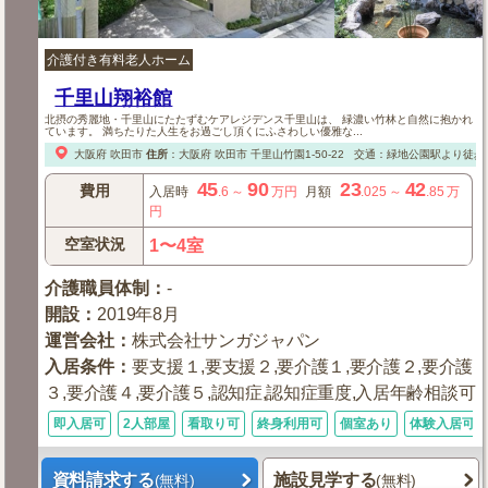
介護付き有料老人ホーム
千里山翔裕館
北摂の秀麗地・千里山にたたずむケアレジデンス千里山は、 緑濃い竹林と自然に抱かれ
ています。 満ちたりた人生をお過ごし頂くにふさわしい優雅な...
大阪府
吹田市
住所
：
大阪府
吹田市
千里山竹園1-50-22
交通：緑地公園駅より徒歩1
45
90
23
42
費用
入居時
.6
～
万円
月額
.025
～
.85
万
円
空室状況
1〜4室
介護職員体制
：
-
開設
：
2019年8月
運営会社
：
株式会社サンガジャパン
入居条件
：
要支援１,要支援２,要介護１,要介護２,要介護
３,要介護４,要介護５,認知症,認知症重度,入居年齢相談可
即入居可
2人部屋
看取り可
終身利用可
個室あり
体験入居可
資料請求する
施設見学する
(無料)
(無料)