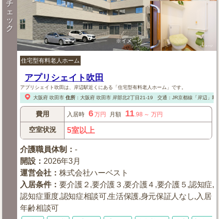
チ
ェ
ッ
ク
住宅型有料老人ホーム
アプリシェイト吹田
アプリシェイト吹田は、岸辺駅近くにある「住宅型有料老人ホーム」です。
大阪府
吹田市
住所
：
大阪府
吹田市
岸部北2丁目21-19
交通：JR京都線「岸辺」駅
6
11
費用
入居時
万円
月額
.98
～
万円
空室状況
5室以上
介護職員体制
：
-
開設
：
2026年3月
運営会社
：
株式会社ハーベスト
入居条件
：
要介護２,要介護３,要介護４,要介護５,認知症,
認知症重度,認知症相談可,生活保護,身元保証人なし,入居
年齢相談可