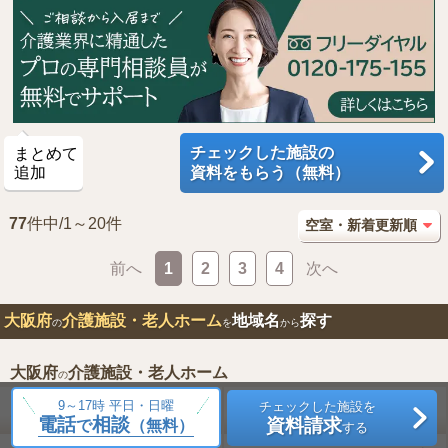
チェックした施設の
まとめて
追加
資料をもらう（無料）
77
件中/1～20件
前へ
1
2
3
4
次へ
大阪府
介護施設・老人ホーム
地域名
探す
の
を
から
大阪府
介護施設・老人ホーム
の
9～17時 平日・日曜
チェックした施設を
大阪市都島区
大阪市福島区
20件
11件
電話
相談
資料請求
で
（無料）
する