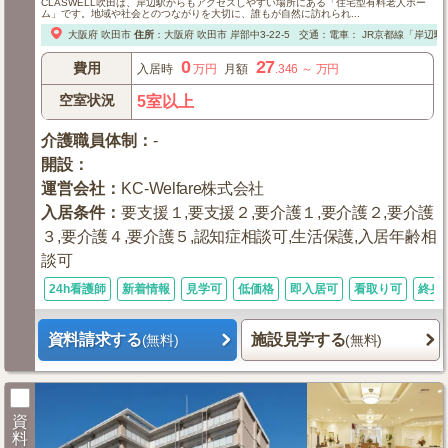
CLASWELL吹田は、岸辺駅からもアクセスしやすい場所にある「住宅型有料老人ホー
ム」です。地域や社会とのつながりを大切に、誰もが自然に訪れられ...
大阪府
吹田市
住所
：
大阪府
吹田市
岸部中3-22-5
交通：電車：
JR京都線「岸辺駅
0
27
費用
入居時
万円
月額
.346
～
万円
空室状況
5室以上
介護職員体制
：
-
開設
：
運営会社
：
KC-Welfare株式会社
入居条件
：
要支援１,要支援２,要介護１,要介護２,要介護
３,要介護４,要介護５,認知症相談可,生活保護,入居年齢相
談可
24h看護師
新着情報
見学可
低価格
即入居可
看取り可
終身
資料請求する
施設見学する
(無料)
(無料)
資
料