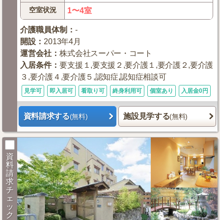
空室状況
1〜4室
介護職員体制
：
-
開設
：
2013年4月
運営会社
：
株式会社スーパー・コート
入居条件
：
要支援１,要支援２,要介護１,要介護２,要介護
３,要介護４,要介護５,認知症,認知症相談可
見学可
即入居可
看取り可
終身利用可
個室あり
入居金0円
資料請求する
施設見学する
(無料)
(無料)
資
料
請
求
チ
ェ
ッ
ク