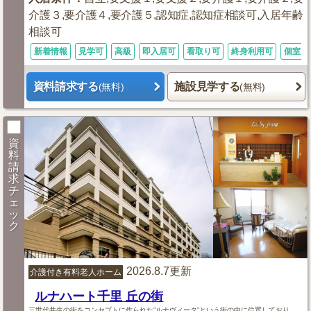
介護３,要介護４,要介護５,認知症,認知症相談可,入居年齢
相談可
新着情報
見学可
高級
即入居可
看取り可
終身利用可
個室あ
資料請求する
施設見学する
(無料)
(無料)
資
料
請
求
チ
ェ
ッ
ク
2026.8.7更新
介護付き有料老人ホーム
ルナハート千里 丘の街
三世代共生の街をコンセプトに作られた”ルナヴィータ”という街の中に位置しており、