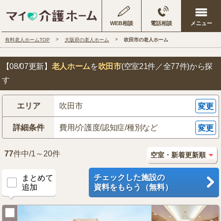
WEB相談
電話相談
有料老人ホームTOP
大阪府の老人ホーム
吹田市の老人ホーム
【08/07更新】
老人ホーム
を
吹田市
(空室21件／全77件)
から探
す
エリア
吹田市
変更
詳細条件
費用/介護度/認知症/種別など
変更
77
件中/1～20件
チェックした施設の
まとめて
追加
資料をもらう（無料）