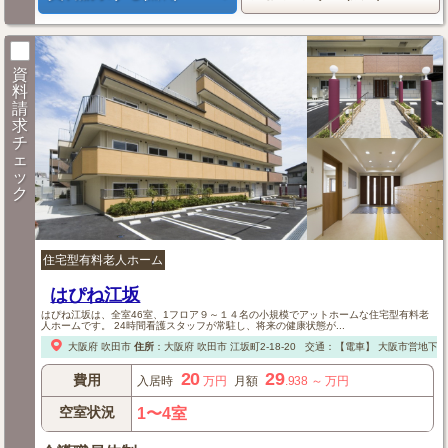
資
料
請
求
チ
ェ
ッ
ク
住宅型有料老人ホーム
はぴね江坂
はぴね江坂は、全室46室、1フロア９～１４名の小規模でアットホームな住宅型有料老
人ホームです。 24時間看護スタッフが常駐し、将来の健康状態が...
大阪府
吹田市
住所
：
大阪府
吹田市
江坂町2-18-20
交通：【電車】
大阪市営地下鉄
20
29
費用
入居時
万円
月額
.938
～
万円
空室状況
1〜4室