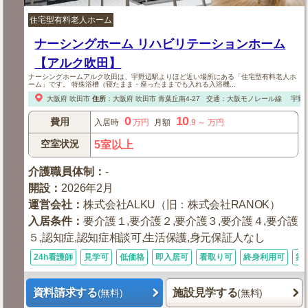
住宅型有料老人ホーム
ナーシングホーム リハビリテーションホーム
【アルク吹田】
ナーシングホームアルク吹田は、宇野辺駅よりほど近い場所にある「住宅型有料老人ホ
ーム」です。 特殊浴槽（寝たまま・座ったままでも入れる入浴機...
大阪府
吹田市
住所
：
大阪府
吹田市
青葉丘南4-27
交通：大阪モノレール線 宇野
0
10
費用
入居時
万円
月額
.9
～
万円
空室状況
5室以上
介護職員体制
：
-
開設
：
2026年2月
運営会社
：
株式会社ALKU（旧：株式会社RANOK）
入居条件
：
要介護１,要介護２,要介護３,要介護４,要介護
５,認知症,認知症相談可,生活保護,身元保証人なし
24h看護師
見学可
低価格
即入居可
看取り可
終身利用可
築
資料請求する
施設見学する
(無料)
(無料)