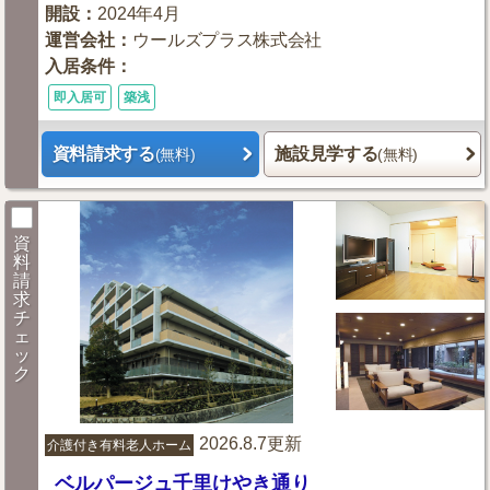
開設
：
2024年4月
運営会社
：
ウールズプラス株式会社
入居条件
：
即入居可
築浅
資料請求する
施設見学する
(無料)
(無料)
資
料
請
求
チ
ェ
ッ
ク
2026.8.7更新
介護付き有料老人ホーム
ベルパージュ千里けやき通り