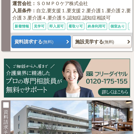
運営会社
：
ＳＯＭＰＯケア株式会社
入居条件
：
自立,要支援１,要支援２,要介護１,要介護２,要
介護３,要介護４,要介護５,認知症,認知症相談可
新着情報
見学可
即入居可
看取り可
終身利用可
個室あり
入
資料請求する
施設見学する
(無料)
(無料)
資
料
請
求
チ