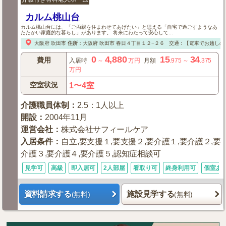
カルム桃山台
カルム桃山台には、「ご両親を住まわせてあげたい」と思える「自宅で過ごすようなあ
たたかい家庭的な暮らし」があります。 将来にわたって安心して...
大阪府
吹田市
住所
：
大阪府
吹田市
春日４丁目１２−２６
交通：【電車でお越しの
0
4,880
15
34
費用
入居時
～
万円
月額
.975
～
.375
万円
空室状況
1〜4室
介護職員体制
：
2.5：1人以上
開設
：
2004年11月
運営会社
：
株式会社サフィールケア
入居条件
：
自立,要支援１,要支援２,要介護１,要介護２,要
介護３,要介護４,要介護５,認知症相談可
見学可
高級
即入居可
2人部屋
看取り可
終身利用可
個室あ
資料請求する
施設見学する
(無料)
(無料)