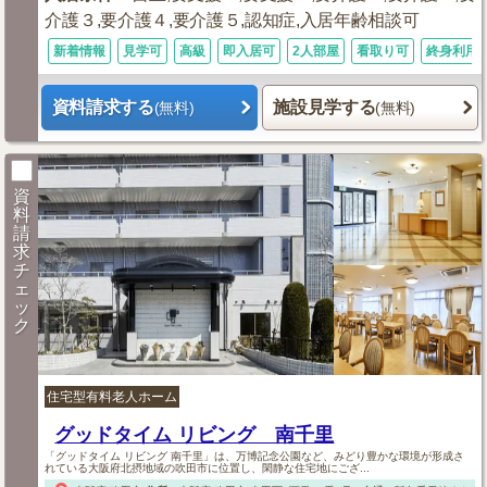
介護３,要介護４,要介護５,認知症,入居年齢相談可
新着情報
見学可
高級
即入居可
2人部屋
看取り可
終身利用
資料請求する
施設見学する
(無料)
(無料)
資
料
請
求
チ
ェ
ッ
ク
住宅型有料老人ホーム
グッドタイム リビング 南千里
「グッドタイム リビング 南千里」は、万博記念公園など、みどり豊かな環境が形成さ
れている大阪府北摂地域の吹田市に位置し、閑静な住宅地にござ...