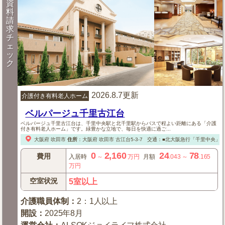
資
料
請
求
チ
ェ
ッ
ク
2026.8.7更新
介護付き有料老人ホーム
ベルパージュ千里古江台
ベルパージュ千里古江台は、千里中央駅と北千里駅からバスで程よい距離にある「介護
付き有料老人ホーム」です。緑豊かな立地で、毎日を快適に過ご...
大阪府
吹田市
住所
：
大阪府
吹田市
古江台5-3-7
交通：■北大阪急行「千里中央」
0
2,160
24
78
費用
入居時
～
万円
月額
.043
～
.165
万円
空室状況
5室以上
介護職員体制
：
2：1人以上
開設
：
2025年8月