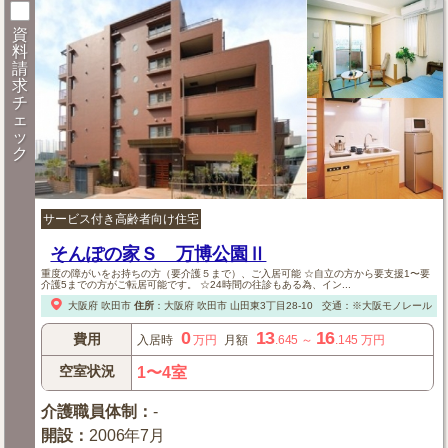
資
料
請
求
チ
ェ
ッ
ク
サービス付き高齢者向け住宅
そんぽの家Ｓ 万博公園Ⅱ
重度の障がいをお持ちの方（要介護５まで）、ご入居可能 ☆自立の方から要支援1〜要
介護5までの方がご転居可能です。 ☆24時間の往診もある為、イン...
大阪府
吹田市
住所
：
大阪府
吹田市
山田東3丁目28-10
交通：※大阪モノレール「万
0
13
16
費用
入居時
万円
月額
.645
～
.145
万円
空室状況
1〜4室
介護職員体制
：
-
開設
：
2006年7月