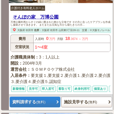
介護付き有料老人ホーム
そんぽの家 万博公園
万博公園外周からすぐの緑に囲まれた静かな立地です その方に合ったケアプランを作成
し援助させて頂きます。 まだまだお元気な方から寝たきりの方...
大阪府
吹田市
住所
：
大阪府
吹田市
山田東3丁目28-11
交通：※大阪モノレール「
0
18
費用
入居時
万円
月額
.3674
～
万円
空室状況
1〜4室
介護職員体制
：
3：1人以上
開設
：
2004年3月
運営会社
：
ＳＯＭＰＯケア株式会社
入居条件
：
要支援１,要支援２,要介護１,要介護２,要介護
３,要介護４,要介護５,認知症
新着情報
見学可
即入居可
看取り可
終身利用可
個室あり
入
資料請求する
施設見学する
(無料)
(無料)