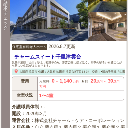
請
求
チ
ェ
ッ
ク
2026.8.7更新
住宅型有料老人ホーム
チャームスイート千里津雲台
阪急千里線「山田」駅より徒歩約6分。津雲公園にほど近く、四季の移ろいを感じなが
ら新しい生活がはじまります。
大阪府
吹田市
住所
：
大阪府
吹田市
津雲台5丁目13-34
交通：●阪急千里線「山田」
0
1,140
20
39
費用
入居時
～
万円
月額
.374
～
.374
万円
空室状況
1〜4室
介護職員体制
：
-
開設
：
2020年2月
運営会社
：
株式会社チャーム・ケア・コーポレーション
入居条件
：
自立,要支援１,要支援２,要介護１,要介護２,要