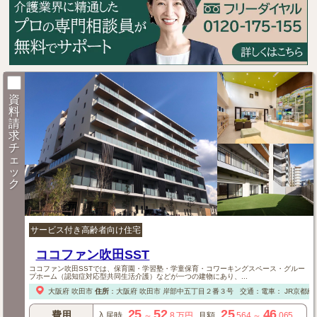
資
料
請
求
チ
ェ
ッ
ク
サービス付き高齢者向け住宅
ココファン吹田SST
ココファン吹田SSTでは、保育園・学習塾・学童保育・コワーキングスペース・グルー
プホーム（認知症対応型共同生活介護）などが一つの建物にあり、...
大阪府
吹田市
住所
：
大阪府
吹田市
岸部中五丁目２番３号
交通：電車：
JR京都線
25
52
25
46
費用
入居時
～
.8
万円
月額
.564
～
.065