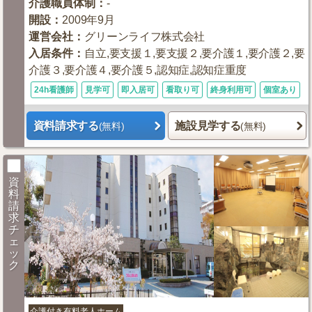
介護職員体制
：
-
開設
：
2009年9月
運営会社
：
グリーンライフ株式会社
入居条件
：
自立,要支援１,要支援２,要介護１,要介護２,要
介護３,要介護４,要介護５,認知症,認知症重度
24h看護師
見学可
即入居可
看取り可
終身利用可
個室あり
資料請求する
施設見学する
(無料)
(無料)
資
料
請
求
チ
ェ
ッ
ク
介護付き有料老人ホーム