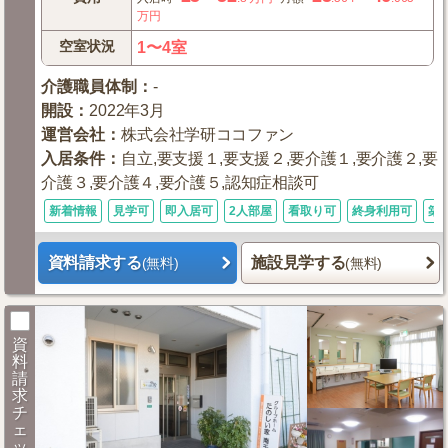
万円
空室状況
1〜4室
介護職員体制
：
-
開設
：
2022年3月
運営会社
：
株式会社学研ココファン
入居条件
：
自立,要支援１,要支援２,要介護１,要介護２,要
介護３,要介護４,要介護５,認知症相談可
新着情報
見学可
即入居可
2人部屋
看取り可
終身利用可
築
資料請求する
施設見学する
(無料)
(無料)
資
料
請
求
チ
ェ
ッ