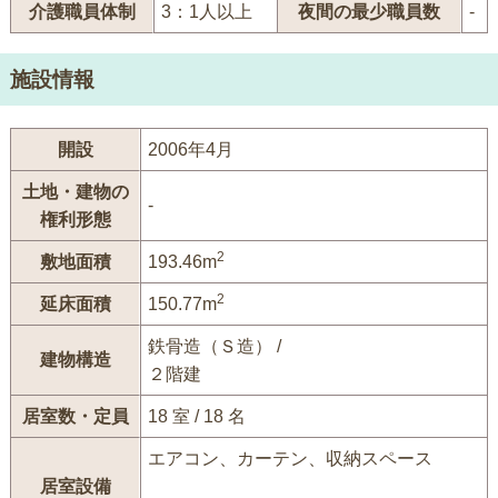
介護職員体制
3：1人以上
夜間の最少職員数
-
施設情報
開設
2006年4月
土地・建物の
-
権利形態
2
敷地面積
193.46m
2
延床面積
150.77m
鉄骨造（Ｓ造） /
建物構造
２階建
居室数・定員
18 室 / 18 名
エアコン、カーテン、収納スペース
居室設備