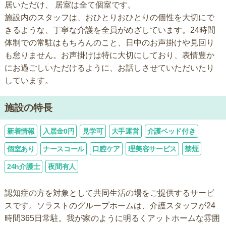
居いただけ、 居室は全て個室です。
施設内のスタッフは、おひとりおひとりの個性を大切にで
きるような、丁寧な介護を全員がめざしています。24時間
体制での常駐はもちろんのこと、日中のお声掛けや見回り
も怠りません。お声掛けは特に大切にしており、表情豊か
にお過ごしいただけるように、お話しさせていただいたり
しています。
施設の特長
新着情報
入居金0円
見学可
大手運営
介護ベッド付き
個室あり
ナースコール
口腔ケア
理美容サービス
禁煙
24h介護士
夜間有人
認知症の方を対象として共同生活の場をご提供するサービ
スです。ソラストのグループホームは、介護スタッフが24
時間365日常駐。我が家のように明るくアットホームな雰囲