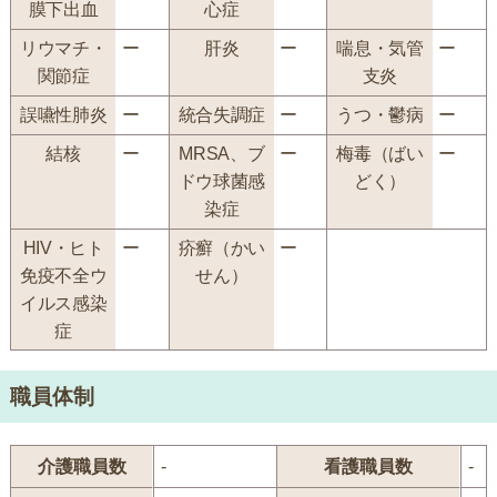
膜下出血
心症
リウマチ・
ー
肝炎
ー
喘息・気管
ー
関節症
支炎
誤嚥性肺炎
ー
統合失調症
ー
うつ・鬱病
ー
結核
ー
MRSA、ブ
ー
梅毒（ばい
ー
ドウ球菌感
どく）
染症
HIV・ヒト
ー
疥癬（かい
ー
免疫不全ウ
せん）
イルス感染
症
職員体制
介護職員数
-
看護職員数
-