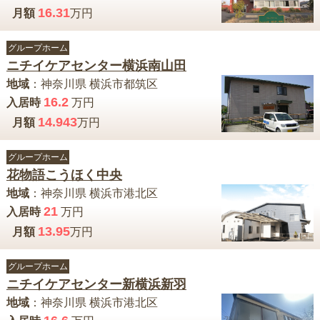
16.31
月額
万円
グループホーム
ニチイケアセンター横浜南山田
地域
：
神奈川県
横浜市都筑区
16.2
入居時
万円
14.943
月額
万円
グループホーム
花物語こうほく中央
地域
：
神奈川県
横浜市港北区
21
入居時
万円
13.95
月額
万円
グループホーム
ニチイケアセンター新横浜新羽
地域
：
神奈川県
横浜市港北区