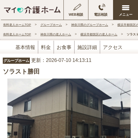
WEB相談
電話相談
有料老人ホームTOP
グループホーム
神奈川県のグループホーム
横浜市都筑区
有料老人ホームTOP
神奈川県の老人ホーム
横浜市都筑区の老人ホーム
ソラス
基本情報
料金
お食事
施設詳細
アクセス
更新：2026-07-10 14:13:11
グループホーム
ソラスト勝田