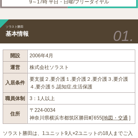
9～17時 平日・日曜/フリーダイヤル
ソラスト勝田
基本情報
開設
2006年4月
運営
株式会社ソラスト
要支援２,要介護１,要介護２,要介護３,要介護
入居条件
４,要介護５,認知症,生活保護
職員体制
3：1人以上
〒224-0034
住所
神奈川県横浜市都筑区勝田町655[
地図・交通
]
ソラスト勝田は、1ユニット9人×2ユニットの18人までご入