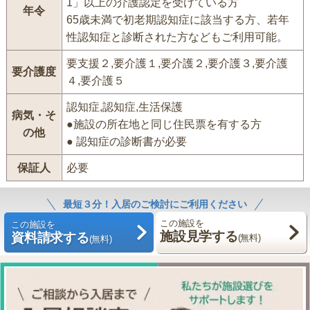
1」以上の介護認定を受けている方
年令
65歳未満で初老期認知症に該当する方、若年
性認知症と診断された方などもご利用可能。
要支援２,要介護１,要介護２,要介護３,要介護
要介護度
４,要介護５
認知症,認知症,生活保護
病気・そ
●施設の所在地と同じ住民票を有する方
の他
● 認知症の診断書が必要
保証人
必要
最短３分！入居のご検討にご利用ください
この施設を
この施設を
施設見学する
資料請求する
(無料)
(無料)