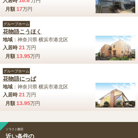
16.6
入居時
万円
17
月額
万円
グループホーム
花物語こうほく
地域
：
神奈川県
横浜市港北区
21
入居時
万円
13.95
月額
万円
グループホーム
花物語にっぱ
地域
：
神奈川県
横浜市港北区
21
入居時
万円
13.95
月額
万円
ソラスト勝田
近い条件の