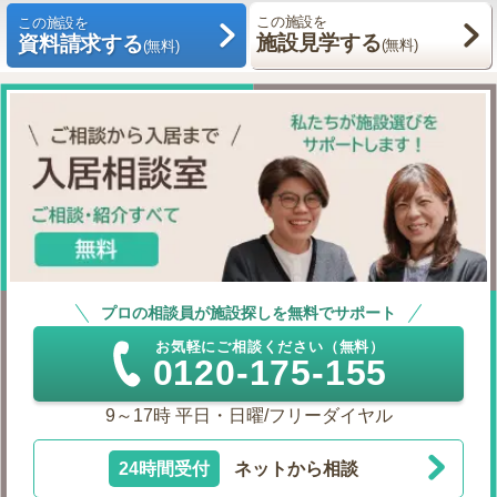
この施設を
この施設を
施設見学する
資料請求する
(無料)
(無料)
プロの相談員が施設探しを無料でサポート
お気軽にご相談ください（無料）
0120-175-155
9～17時 平日・日曜/フリーダイヤル
24時間受付
ネットから相談