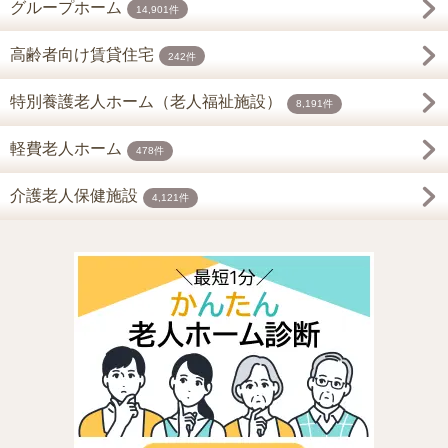
グループホーム
14,901件
高齢者向け賃貸住宅
242件
特別養護老人ホーム（老人福祉施設）
8,191件
軽費老人ホーム
478件
介護老人保健施設
4,121件