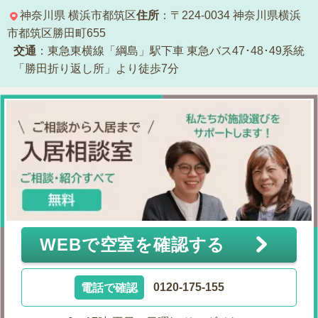
神奈川県
横浜市都筑区
住所
：〒224-0034
神奈川県横浜
市都筑区勝田町655
交通
：東急東横線「綱島」駅下車
東急バス47･48･49系統
「勝田折り返し所」より徒歩7分
WEBで空室を確認する
電話で確認
0120-175-155