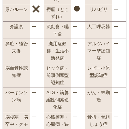
尿バルーン
褥瘡（とこ
リハビリ
ー
ずれ）
介護食
ー
流動食・嚥
ー
人工呼吸器
ー
下食
鼻腔・経管
ー
廃用症候
ー
アルツハイ
ー
栄養
群・生活不
マー型認知
活発病
症
脳血管性認
ー
ピック病・
ー
レビー小体
ー
知症
前頭側頭型
型認知症
認知症
パーキンソ
ー
ALS・筋萎
ー
がん・末期
ー
ン病
縮性側索硬
癌
化症
脳梗塞・脳
ー
心筋梗塞・
ー
骨折・骨粗
ー
卒中・クモ
心臓病・狭
しょう症