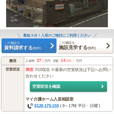
最短３分！入居のご検討にご利用ください
この施設を
この施設を
施設見学する
資料請求する
(無料)
(無料)
27
14
費用
入居時
.2
万円
月額
.388
～
万円
空室状況
満室
7/10現在 ※最新の空室状況は下記へお問い
合わせください
空室状況を確認
マイ介護ホーム入居相談室
0120-175-155
( 9～17時 平日・日曜 )