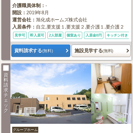
介護職員体制
：
-
開設
：
2019年8月
運営会社
：
旭化成ホームズ株式会社
入居条件
：
自立,要支援１,要支援２,要介護１,要介護２
見学可
即入居可
2人部屋
個室あり
入居金0円
キッチン付き
資料請求する
施設見学する
(無料)
(無料)
資
料
請
求
チ
ェ
ッ
ク
グループホーム