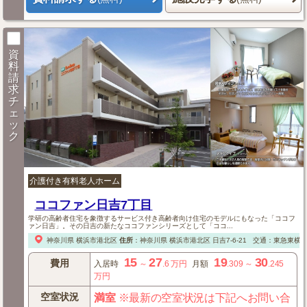
資
料
請
求
チ
ェ
ッ
ク
介護付き有料老人ホーム
ココファン日吉7丁目
学研の高齢者住宅を象徴するサービス付き高齢者向け住宅のモデルにもなった「ココフ
ァン日吉」。その日吉の新たなココファンシリーズとして「ココ...
神奈川県
横浜市港北区
住所
：
神奈川県
横浜市港北区
日吉7-6-21
交通：東急東横線
15
27
19
30
費用
入居時
～
.6
万円
月額
.309
～
.245
万円
空室状況
満室
※最新の空室状況は下記へお問い合