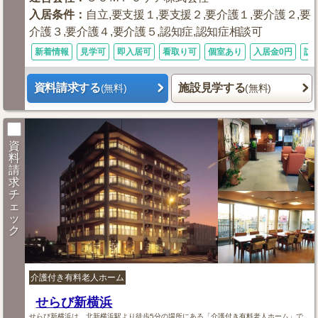
入居条件
：
自立,要支援１,要支援２,要介護１,要介護２,要
介護３,要介護４,要介護５,認知症,認知症相談可
新着情報
見学可
即入居可
看取り可
個室あり
入居金0円
訪
資料請求する
施設見学する
(無料)
(無料)
資
料
請
求
チ
ェ
ッ
ク
介護付き有料老人ホーム
せらび新横浜
せらび新横浜は、北新横浜駅より徒歩5分の場所にある「介護付き有料老人ホーム」で