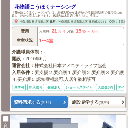
花物語こうほくナーシング
『花物語こうほくナーシング』は、新横浜駅から徒歩8分の港北区篠原町の住宅街に位
置し、静かな環境にあります。 施設内は木目調で整えられ、清潔...
神奈川県
横浜市港北区
住所
：
神奈川県
横浜市港北区
篠原町3093-1
交通：【電車
21
15
費用
入居時
万円
月額
.95
～
万円
空室状況
1〜4室
介護職員体制
：
-
開設
：
2016年6月
運営会社
：
株式会社日本アメニティライフ協会
入居条件
：
要支援２,要介護１,要介護２,要介護３,要介護
４,要介護５,認知症相談可,入居年齢相談可
見学可
即入居可
個室あり
ショートステイ可
入居金0円
デイ併
資料請求する
施設見学する
(無料)
(無料)
資