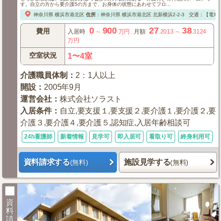
す。自立の方から要介護5の方まで、お身体の状態にあわせてフロ...
神奈川県
横浜市港北区
住所
：
神奈川県
横浜市港北区
北新横浜2-2-3
交通：【電車
0
900
27
38
費用
入居時
～
万円
月額
.2013
～
.3124
万円
空室状況
1〜4室
介護職員体制
：
2：1人以上
開設
：
2005年9月
運営会社
：
株式会社ソラスト
入居条件
：
自立,要支援１,要支援２,要介護１,要介護２,要
介護３,要介護４,要介護５,認知症,入居年齢相談可
24h看護師
新着情報
見学可
即入居可
看取り可
終身利用可
資料請求する
施設見学する
(無料)
(無料)
資
料
請