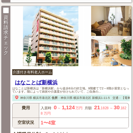
資
料
請
求
チ
ェ
ッ
ク
介護付き有料老人ホーム
はなことば新横浜
はなことば新横浜は「新横浜駅」から徒歩8分の好立地。9階建てで2～8階が居室となっ
ています。階によって病状や介護度が分けられていて、ご自身の...
神奈川県
横浜市港北区
住所
：
神奈川県
横浜市港北区
新横浜1-11-5
交通：【電車
0
1,124
21
30
費用
入居時
～
万円
月額
.1828
～
.182
8
万円
空室状況
1〜4室