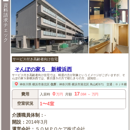
資
料
請
求
チ
ェ
ッ
ク
サービス付き高齢者向け住宅
そんぽの家Ｓ 新横浜西
サービス付き高齢者向け住宅では、軽度の方が対象というイメージがございますが、そ
んぽの家Ｓ新横浜西では、要介護５の方で寝たきりの方、認知症...
神奈川県
横浜市港北区
住所
：
神奈川県
横浜市港北区
鳥山町671
交通：※ＪＲ横浜
0
17
費用
入居時
万円
月額
.084
～
万円
空室状況
1〜4室
介護職員体制
：
-
開設
：
2014年3月
運営会社
：
ＳＯＭＰＯケア株式会社