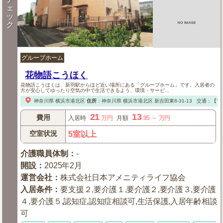
ェ
ッ
ク
グループホーム
花物語こうほく
花物語こうほくは、新羽駅からほど近い場所にある「グループホーム」です。入居者の
方が安心してゆったり空気の中で生活できるよう、環境・サービ...
神奈川県
横浜市港北区
住所
：
神奈川県
横浜市港北区
新吉田東8-31-13
交通：【電
21
13
費用
入居時
万円
月額
.95
～
万円
空室状況
5室以上
介護職員体制
：
-
開設
：
2025年2月
運営会社
：
株式会社日本アメニティライフ協会
入居条件
：
要支援２,要介護１,要介護２,要介護３,要介護
４,要介護５,認知症,認知症相談可,生活保護,入居年齢相談
可