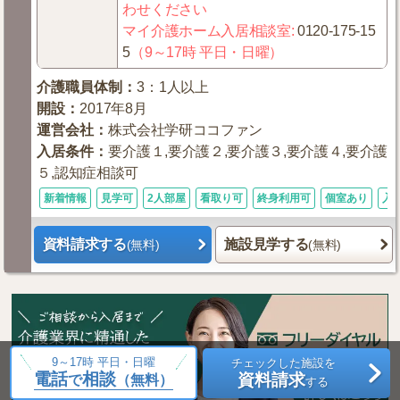
わせください
マイ介護ホーム入居相談室
:
0120-175-15
5
（9～17時 平日・日曜）
介護職員体制
：
3：1人以上
開設
：
2017年8月
運営会社
：
株式会社学研ココファン
入居条件
：
要介護１,要介護２,要介護３,要介護４,要介護
５,認知症相談可
新着情報
見学可
2人部屋
看取り可
終身利用可
個室あり
入
資料請求する
施設見学する
(無料)
(無料)
9～17時 平日・日曜
チェックした施設を
電話
相談
資料請求
で
（無料）
する