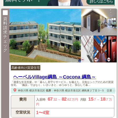
資
料
請
求
チ
ェ
ッ
ク
高齢者向け賃貸住宅
ヘーベルVillage綱島 ～Cocona 綱島～
「適度な生活支援」や「暮らし見守りサービス」を備えた、元気なシニアのための賃貸
住宅。 「施設」ではなく、いきいきと、ゆうゆうと、安心して暮...
神奈川県
横浜市港北区
住所
：
神奈川県
横浜市港北区
綱島東２丁目３−５
交通：最
67
82
15
18
費用
入居時
.32
～
.62
万円
月額
.7
～
.7
万
円
空室状況
1〜4室