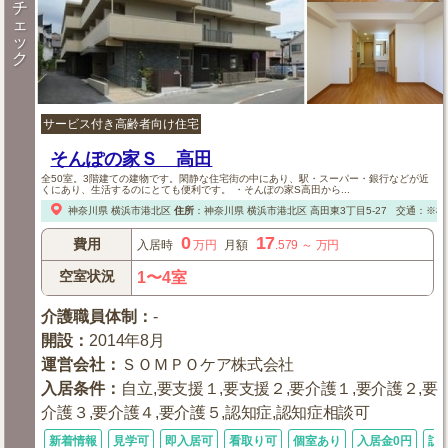
チ
ェ
ッ
ク
サービス付き高齢者向け住宅
そんぽの家Ｓ 高田
全50室。3階建ての建物です。閑静な住宅街の中にあり、駅・スーパー・銀行などが近
くにあり、生活するのにとても便利です。 ・そんぽの家S高田から...
神奈川県
横浜市港北区
住所
：
神奈川県
横浜市港北区
高田東3丁目5-27
交通：※横
0
17
費用
入居時
万円
月額
.579
～
万円
空室状況
1〜4室
介護職員体制
：
-
開設
：
2014年8月
運営会社
：
ＳＯＭＰＯケア株式会社
入居条件
：
自立,要支援１,要支援２,要介護１,要介護２,要
介護３,要介護４,要介護５,認知症,認知症相談可
新着情報
見学可
即入居可
看取り可
個室あり
入居金0円
訪