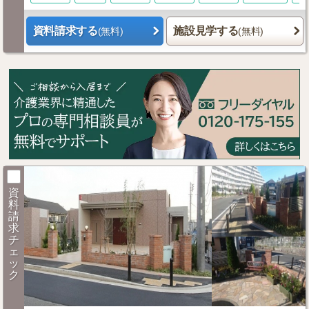
資料請求する
施設見学する
(無料)
(無料)
資
料
請
求
チ
ェ
ッ
ク