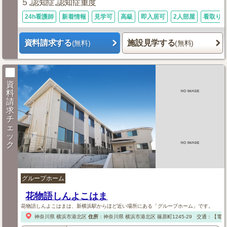
５,認知症,認知症重度
24h看護師
新着情報
見学可
高級
即入居可
2人部屋
看取り
資料請求する
施設見学する
(無料)
(無料)
資
料
請
求
チ
ェ
ッ
ク
グループホーム
花物語しんよこはま
花物語しんよこはまは、新横浜駅からほど近い場所にある「グループホーム」です。
神奈川県
横浜市港北区
住所
：
神奈川県
横浜市港北区
篠原町1245-29
交通：【電車