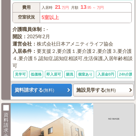
21
13
費用
入居時
万円
月額
.95
～
万円
空室状況
5室以上
介護職員体制
：
-
開設
：
2025年2月
運営会社
：
株式会社日本アメニティライフ協会
入居条件
：
要支援２,要介護１,要介護２,要介護３,要介護
４,要介護５,認知症,認知症相談可,生活保護,入居年齢相談
可
見学可
低価格
即入居可
築浅
個室あり
入居金0円
24h介護
資料請求する
施設見学する
(無料)
(無料)
資
料
請
求
チ