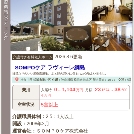
資
料
請
求
チ
ェ
ッ
ク
2026.8.6更新
介護付き有料老人ホーム
SOMPOケア ラヴィーレ綱島
日当たりのいい果樹園跡地。水と緑の潤いに包まれた心地よい暮らし。
神奈川県
横浜市港北区
住所
：
神奈川県
横浜市港北区
新吉田東8-16-33
交通：横浜
0
1,104
23
38
費用
入居時
～
万円
月額
.1674
～
.500
4
万円
空室状況
5室以上
介護職員体制
：
2.5：1人以上
開設
：
2008年3月
運営会社
：
ＳＯＭＰＯケア株式会社