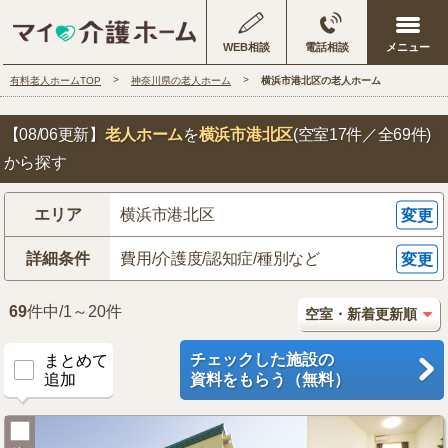
WEB相談
電話相談
有料老人ホームTOP
神奈川県の老人ホーム
横浜市港北区の老人ホーム
【08/06更新】
老人ホーム
を
横浜市港北区
(空室17件／全69件)
から探す
エリア
横浜市港北区
変更
詳細条件
費用/介護度/認知症/種別など
変更
69
件中/1～20件
チェックした施設の
まとめて
追加
資料をもらう（無料）