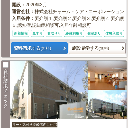
開設
：
2020年3月
運営会社
：
株式会社チャーム・ケア・コーポレーション
入居条件
：
要介護１,要介護２,要介護３,要介護４,要介護
５,認知症,認知症相談可,入居年齢相談可
新着情報
見学可
看取り可
終身利用可
個室あり
体験入居可
資料請求する
施設見学する
(無料)
(無料)
資
料
請
求
チ
ェ
ッ
ク
サービス付き高齢者向け住宅