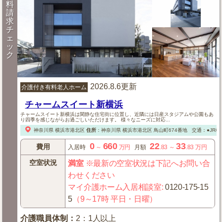
料
請
求
チ
ェ
ッ
ク
2026.8.6更新
介護付き有料老人ホーム
チャームスイート新横浜
チャームスイート新横浜は閑静な住宅街に位置し、近隣には日産スタジアムや公園もあ
り四季を感じながらお過ごしいただけます。 様々なニーズに対応...
神奈川県
横浜市港北区
住所
：
神奈川県
横浜市港北区
鳥山町674番地
交通：●JR
0
660
22
33
費用
入居時
～
万円
月額
.83
～
.83
万円
空室状況
満室
※最新の空室状況は下記へお問い合
わせください
マイ介護ホーム入居相談室
:
0120-175-15
5
（9～17時 平日・日曜）
介護職員体制
：
2：1人以上