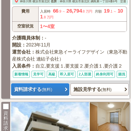
神奈川県
横浜市港北区
住所
：
神奈川県
横浜市港北区
綱島東一丁目9番9号
交通：東
66
26,794
19
10
費用
入居時
.9
～
.8
万円
月額
.1
～
1
.8
万円
空室状況
1〜4室
介護職員体制
：
-
開設
：
2023年11月
運営会社
：
株式会社東急イーライフデザイン（東急不動
産株式会社 連結子会社）
入居条件
：
自立,要支援１,要支援２,要介護１,要介護２
新着情報
見学可
高級
即入居可
2人部屋
終身利用可
築浅
資料請求する
施設見学する
(無料)
(無料)
資
料
請
求