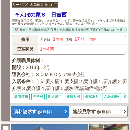
サービス付き高齢者向け住宅
そんぽの家Ｓ 日吉西
閑静な住宅街で、車通りもあまりなく、とても静かな環境です。 ・そんぽの家S日吉西
から徒歩1分の蟹ヶ谷のバスターミナル。新城・溝の口・元住吉・...
神奈川県
横浜市港北区
住所
：
神奈川県
横浜市港北区
下田町6丁目20-23
交通：※
0
17
費用
入居時
万円
月額
.23
～
万円
空室状況
1〜4室
介護職員体制
：
-
開設
：
2013年12月
運営会社
：
ＳＯＭＰＯケア株式会社
入居条件
：
自立,要支援１,要支援２,要介護１,要介護２,要
介護３,要介護４,要介護５,認知症,認知症相談可
新着情報
見学可
即入居可
看取り可
個室あり
入居金0円
訪
資料請求する
施設見学する
(無料)
(無料)