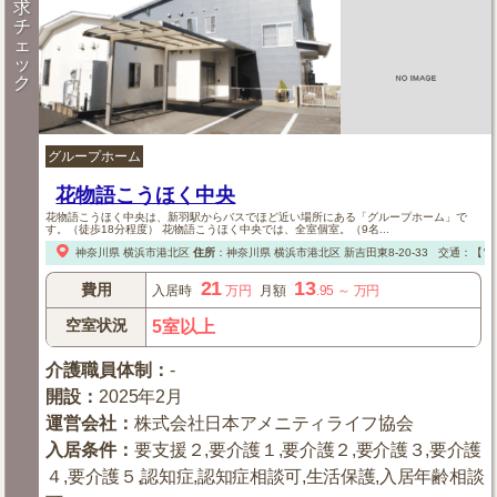
求
チ
ェ
ッ
ク
グループホーム
花物語こうほく中央
花物語こうほく中央は、新羽駅からバスでほど近い場所にある「グループホーム」で
す。（徒歩18分程度） 花物語こうほく中央では、全室個室。（9名...
神奈川県
横浜市港北区
住所
：
神奈川県
横浜市港北区
新吉田東8-20-33
交通：【電
21
13
費用
入居時
万円
月額
.95
～
万円
空室状況
5室以上
介護職員体制
：
-
開設
：
2025年2月
運営会社
：
株式会社日本アメニティライフ協会
入居条件
：
要支援２,要介護１,要介護２,要介護３,要介護
４,要介護５,認知症,認知症相談可,生活保護,入居年齢相談