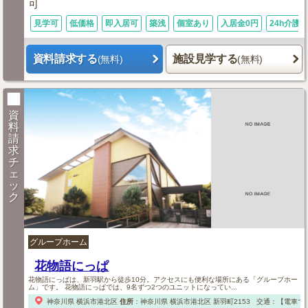
可
見学可
低価格
即入居可
築浅
個室あり
入居金0円
24h介護
資料請求する
施設見学する
(無料)
(無料)
資
料
請
求
チ
ェ
ッ
ク
グループホーム
花物語にっぱ
花物語にっぱは、新羽駅から徒歩10分。アクセスにも便利な場所にある「グループホー
ム」です。 花物語にっぱでは、9名ずつ2つのユニットになってい...
神奈川県
横浜市港北区
住所
：
神奈川県
横浜市港北区
新羽町2153
交通：【電車で