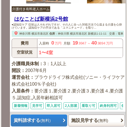
介護付き有料老人ホーム
はなことば新横浜2号館
●認知症ケア 症状は人それぞれですが、その人に合った対処方法で心温まる介護を心掛
けています。認知症ケアの手法である「ユマニチュード」を取り...
神奈川県
横浜市港北区
住所
：
神奈川県
横浜市港北区
新横浜1-11-11
交通：電車
●
0
19
40
費用
入居時
万円
月額
.9947
～
.9894
万円
空室状況
1〜4室
介護職員体制
：
3：1人以上
開設
：
2007年6月
運営会社
：
プラウドライフ株式会社(ソニー・ライフケア
株式会社100％子会社)
入居条件
：
要介護１,要介護２,要介護３,要介護４,要介護
５,認知症,入居年齢相談可
新着情報
見学可
即入居可
2人部屋
看取り可
終身利用可
個
資料請求する
施設見学する
(無料)
(無料)