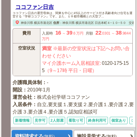
ココファン日吉
ココファン日吉の運営母体は、関東を中心に45以上のサービス付き高齢者向け住宅を運
営する『学研ココファン』です。また、ＵＲ都市機構との大型プ...
神奈川県
横浜市港北区
住所
：
神奈川県
横浜市港北区
日吉本町４−１０−５０
交通
16
39
22
38
費用
入居時
～
.6
万円
月額
.0301
～
.9844
万円
空室状況
満室
※最新の空室状況は下記へお問い合
わせください
マイ介護ホーム入居相談室
:
0120-175-15
5
（9～17時 平日・日曜）
介護職員体制
：
-
開設
：
2010年1月
運営会社
：
株式会社学研ココファン
入居条件
：
自立,要支援１,要支援２,要介護１,要介護２,要
介護３,要介護４,要介護５,認知症相談可
新着情報
見学可
2人部屋
看取り可
終身利用可
個室あり
シ
資料請求する
施設見学する
(無料)
(無料)