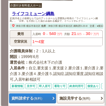
介護付き有料老人ホーム
ライフコミューン綱島
定員25名と小規模ならではのアットホームな雰囲気が特長の『ライフコミューン綱
島』。「日常」を大切にした温かみ溢れる施設で、イベントやレクリ...
神奈川県
横浜市港北区
住所
：
神奈川県
横浜市港北区
綱島西5-20-8
交通：●横浜市
0
540
21
30
費用
入居時
～
万円
月額
.025
～
.7
万円
空室状況
1〜4室
介護職員体制
：
2：1人以上
開設
：
1999年6月
運営会社
：
株式会社木下の介護
入居条件
：
自立,要支援１,要支援２,要介護１,要介護２,要
介護３,要介護４,要介護５,認知症,認知症重度,認知症相談
可,入居年齢相談可
新着情報
見学可
即入居可
看取り可
終身利用可
個室あり
体
資料請求する
施設見学する
(無料)
(無料)