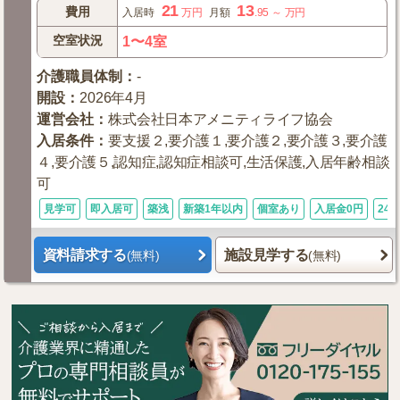
21
13
費用
入居時
万円
月額
.95
～
万円
空室状況
1〜4室
介護職員体制
：
-
開設
：
2026年4月
運営会社
：
株式会社日本アメニティライフ協会
入居条件
：
要支援２,要介護１,要介護２,要介護３,要介護
４,要介護５,認知症,認知症相談可,生活保護,入居年齢相談
可
見学可
即入居可
築浅
新築1年以内
個室あり
入居金0円
24
資料請求する
施設見学する
(無料)
(無料)