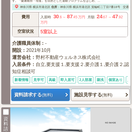
す。「健康維持・増進」を目的とした運動プログラムをはじめ、...
神奈川県
横浜市港北区
住所
：
神奈川県
横浜市港北区
箕輪町二丁目7番18号
交通：
30
87
24
47
費用
入居時
.6
～
.45
万円
月額
.67
～
.92
万円
空室状況
5室以上
介護職員体制
：
-
開設
：
2021年10月
運営会社
：
野村不動産ウェルネス株式会社
入居条件
：
自立,要支援１,要支援２,要介護１,要介護２,認
知症相談可
新着情報
見学可
高級
即入居可
2人部屋
築浅
個室あり
入
資料請求する
施設見学する
(無料)
(無料)
資
料
請