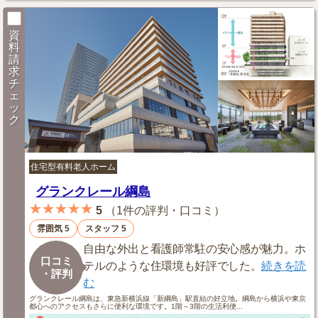
資
料
請
求
チ
ェ
ッ
ク
住宅型有料老人ホーム
グランクレール綱島
★★★★★
5
（
1件の評判・口コミ
）
雰囲気 5
スタッフ 5
自由な外出と看護師常駐の安心感が魅力。ホ
口コミ
テルのような住環境も好評でした。
続きを読
・評判
む
グランクレール綱島は、東急新横浜線「新綱島」駅直結の好立地。綱島から横浜や東京
都心へのアクセスもさらに便利な環境です。1階～3階の生活利便...