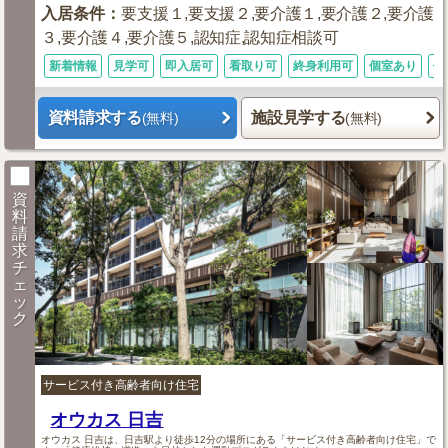
入居条件
：
要支援１,要支援２,要介護１,要介護２,要介護
３,要介護４,要介護５,認知症,認知症相談可
新着情報
見学可
即入居可
看取り可
終身利用可
個室あり
体
資料請求する
施設見学する
(無料)
(無料)
資
料
請
求
チ
ェ
ッ
ク
サービス付き高齢者向け住宅
オウカス 日吉
オウカス 日吉は、日吉駅より徒歩12分の場所にある「サービス付き高齢者向け住宅」で