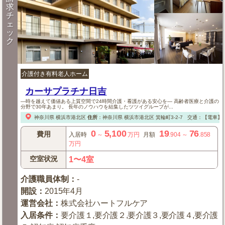
求
チ
ェ
ッ
ク
介護付き有料老人ホーム
カーサプラチナ日吉
—時を越えて価値ある上質空間で24時間介護・看護がある安心を— 高齢者医療と介護の
分野で30年あまり。 長年のノウハウを結集したツツイグループが...
神奈川県
横浜市港北区
住所
：
神奈川県
横浜市港北区
箕輪町3-2-7
交通：【電車】東
0
5,100
19
76
費用
入居時
～
万円
月額
.904
～
.858
万円
空室状況
1〜4室
介護職員体制
：
-
開設
：
2015年4月
運営会社
：
株式会社ハートフルケア
入居条件
：
要介護１,要介護２,要介護３,要介護４,要介護