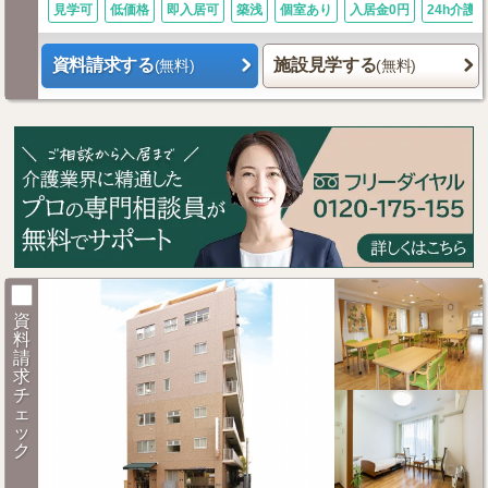
見学可
低価格
即入居可
築浅
個室あり
入居金0円
24h介護
資料請求する
施設見学する
(無料)
(無料)
資
料
請
求
チ
ェ
ッ
ク