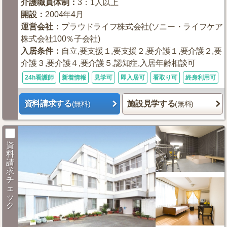
介護職員体制
：
3：1人以上
開設
：
2004年4月
運営会社
：
プラウドライフ株式会社(ソニー・ライフケア
株式会社100％子会社)
入居条件
：
自立,要支援１,要支援２,要介護１,要介護２,要
介護３,要介護４,要介護５,認知症,入居年齢相談可
24h看護師
新着情報
見学可
即入居可
看取り可
終身利用可
資料請求する
施設見学する
(無料)
(無料)
資
料
請
求
チ
ェ
ッ
ク