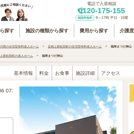
電話で入居相談
0120-175-155
9～17時 平日・日曜
相談料無料
ら探す
施設の種類から探す
費用から探す
介護
川県の住宅型有料老人ホーム
足柄上郡松田町の住宅型有料老人ホーム
福寿まつだ神山
上郡松田町の老人ホーム
福寿まつだ神山
基本情報
料金
お食事
施設詳細
アクセス
6 07: