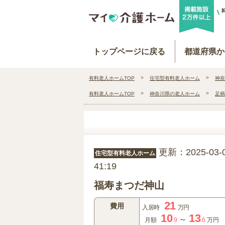
トップページに戻る
都道府県か
有料老人ホームTOP
住宅型有料老人ホーム
神奈
有料老人ホームTOP
神奈川県の老人ホーム
足柄
更新：2025-03-0
住宅型有料老人ホーム
41:19
福寿まつだ神山
21
費用
入居時
万円
10
13
～
月額
.9
.6
万円