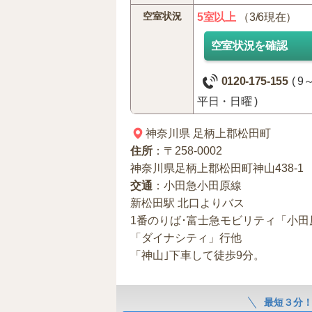
空室状況
5室以上
（3/6現在）
空室状況を確認
0120-175-155
( 9
平日・日曜 )
神奈川県
足柄上郡松田町
住所
：〒258-0002
神奈川県足柄上郡松田町神山438-1
交通
：小田急小田原線
新松田駅 北口よりバス
1番のりば･富士急モビリティ「小田
「ダイナシティ」行他
「神山｣下車して徒歩9分。
最短３分