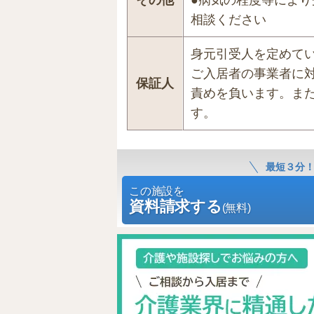
その他
●病気の程度等によ
相談ください
身元引受人を定めて
ご入居者の事業者に
保証人
責めを負います。ま
す。
最短３分
この施設を
資料請求する
(無料)