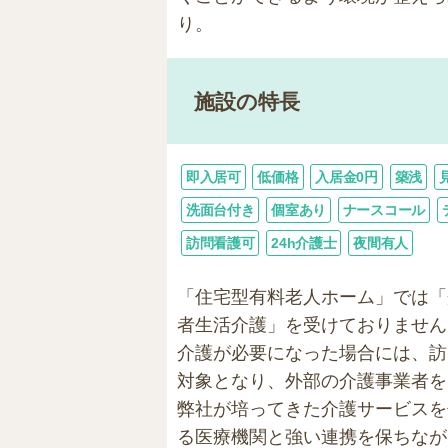
り。
施設の特長
即入居可
低価格
入居金0円
築浅
洗面台付き
個室あり
ナースコール
訪問看護可
24h介護士
夜間有人
「住宅型有料老人ホーム」では「
者生活介護」を受けておりません
介護が必要になった場合には、訪
対象となり、外部の介護事業者を
弊社が培ってきた介護サービスを
る医療機関と強い連携を保ちなが