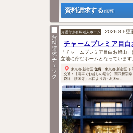
資料請求する
(無料)
2026.8.6
介護付き有料老人ホーム
資
料
チャームプレミア目白
請
「チャームプレミア目白お留山」
求
立地に佇むホームとなっています。
チ
ェ
東京都
新宿区
住所
：
東京都
新宿区
下落
ッ
交通：【電車でお越しの場合】
西武新宿線
ク
袋線「護国寺」出口より西へ約3km。