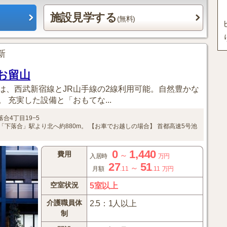
施設見学する
(無料)
更新
お留山
は、西武新宿線とJR山手線の2線利用可能。自然豊かな
 充実した設備と「おもてな...
合4丁目19−5
「下落合」駅より北へ約880m。
【お車でお越しの場合】
首都高速5号池
0
1,440
費用
～
入居時
万円
27
51
～
月額
.11
.11
万円
空室状況
5室以上
介護職員体
2.5：1人以上
制