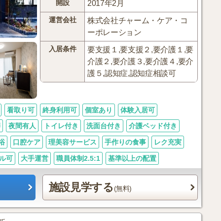
開設
2017年2月
運営会社
株式会社チャーム・ケア・コ
ーポレーション
入居条件
要支援１,要支援２,要介護１,要
介護２,要介護３,要介護４,要介
護５,認知症,認知症相談可
看取り可
終身利用可
個室あり
体験入居可
師
夜間有人
トイレ付き
洗面台付き
介護ベッド付き
浴
口腔ケア
理美容サービス
手作りの食事
レク充実
ル可
大手運営
職員体制2.5:1
基準以上の配置
施設見学する
(無料)