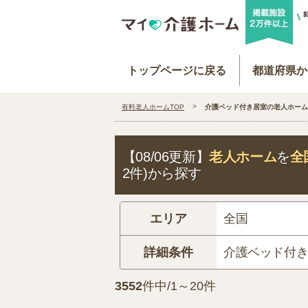
トップページに戻る
都道府県か
有料老人ホームTOP
介護ベッド付き居室の老人ホーム
【08/06更新】
老人ホーム
を
全
2件)から探す
エリア
全国
詳細条件
介護ベッド付
3552
件中/1～20件