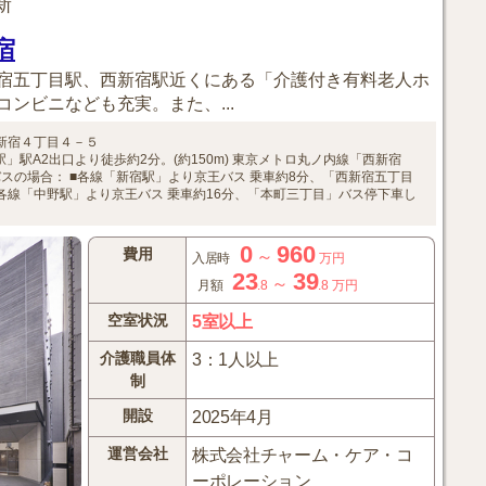
更新
宿
宿五丁目駅、西新宿駅近くにある「介護付き有料老人ホ
ンビニなども充実。また、...
新宿４丁目４－５
駅A2出口より徒歩約2分。(約150m)
東京メトロ丸ノ内線「西新宿
バスの場合：
■各線「新宿駅」より京王バス
乗車約8分、「西新宿五丁目
各線「中野駅」より京王バス
乗車約16分、「本町三丁目」バス停下車し
0
960
費用
～
入居時
万円
23
39
～
月額
.8
.8
万円
空室状況
5室以上
介護職員体
3：1人以上
制
開設
2025年4月
運営会社
株式会社チャーム・ケア・コ
ーポレーション