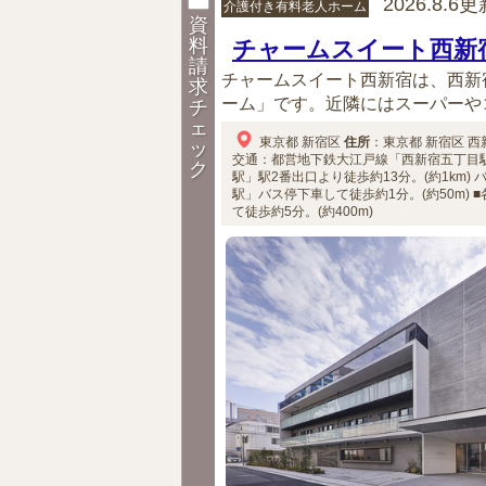
2026.8.6
介護付き有料老人ホーム
資
料
チャームスイート西新
請
チャームスイート西新宿は、西新
求
ーム」です。近隣にはスーパーやコ
チ
ェ
東京都
新宿区
住所
：
東京都
新宿区
西
ッ
交通：都営地下鉄大江戸線「西新宿五丁目駅」
ク
駅」駅2番出口より徒歩約13分。(約1km)
駅」バス停下車して徒歩約1分。(約50m)
■
て徒歩約5分。(約400m)