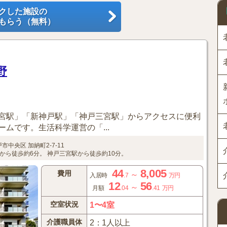
クした施設の
もらう（無料）
野
宮駅」「新神戸駅」「神戸三宮駅」からアクセスに便利
ムです。生活科学運営の「...
戸市中央区
加納町2-7-11
から徒歩約6分。
神戸三宮駅から徒歩約10分。
44
8,005
費用
～
入居時
.7
万円
12
56
～
月額
.04
.41
万円
空室状況
1〜4室
介護職員体
2：1人以上