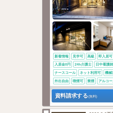
新着情報
見学可
高級
即入居可
入居金0円
24h介護士
日中看護
ナースコール
ネット利用可
機械
外出自由
喫煙可
禁煙
アルコー
資料請求する
(無料)