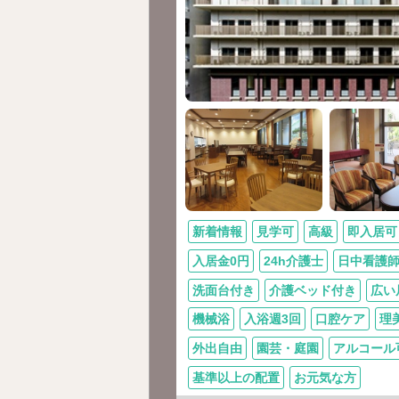
新着情報
見学可
高級
即入居可
入居金0円
24h介護士
日中看護
洗面台付き
介護ベッド付き
広い
機械浴
入浴週3回
口腔ケア
理
外出自由
園芸・庭園
アルコール
基準以上の配置
お元気な方