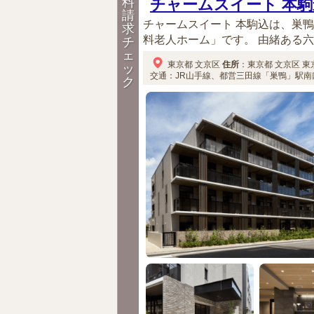
料
チャームスイート 本駒
請
チャームスイート 本駒込は、巣
求
料老人ホーム」です。 由緒ある六義
チ
ェ
東京都
文京区
住所
：
東京都
文京区
東
ッ
交通：JR山手線、都営三田線「巣鴨」駅南口
ク