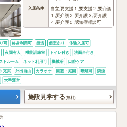
入居条件
自立,要支援１,要支援２,要介護
１,要介護２,要介護３,要介護
４,要介護５,認知症相談可
り可
終身利用可
築浅
個室あり
体験入居可
師
夜間有人
機能訓練室
トイレ付き
洗面台付き
ストルーム
ネット利用可
機械浴
口腔ケア
ク充実
外出自由
カラオケ
園芸・庭園
喫煙可
禁煙
大手運営
施設見学する
(無料)
更新