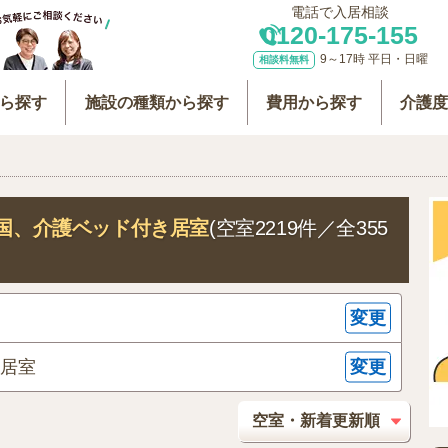
電話で入居相談
0120-175-155
9～17時 平日・日曜
相談料無料
ら探す
施設の種類から探す
費用から探す
介護
国
、介護ベッド付き居室
(空室2219件／全355
変更
変更
き居室