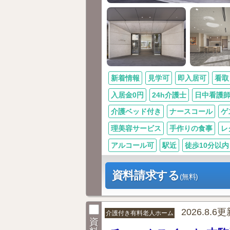
新着情報
見学可
即入居可
看取
入居金0円
24h介護士
日中看護
介護ベッド付き
ナースコール
ゲ
理美容サービス
手作りの食事
レ
アルコール可
駅近
徒歩10分以内
資料請求する
(無料)
2026.8.6
介護付き有料老人ホーム
資