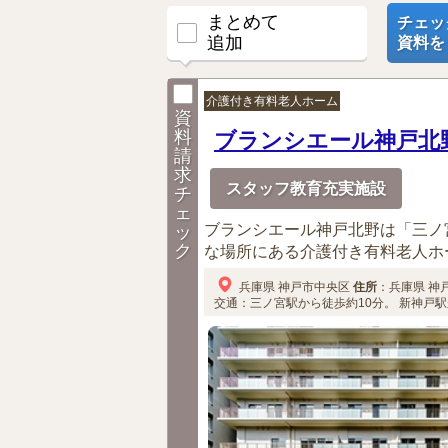
まとめて
チェッ
追加
資料を
介護付き有料老人ホーム
資
料
ブランシエール神戸北
請
求
スタッフ教育充実施設
チ
ェ
ブランシエール神戸北野は「三ノ
ッ
ク
な場所にある介護付き有料老人ホー
兵庫県
神戸市中央区
住所
：
兵庫県
神
交通：三ノ宮駅から徒歩約10分。
新神戸駅