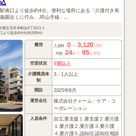
込
鴨駅南口より徒歩約4分。便利な場所にある「介護付き有
園近くに佇み、JR山手線、...
京都文京区本駒込6丁目21-1
より徒歩約4分(約300m)
0
3,120
費用
～
入居時
万円
24
95
～
月額
.8
.1
万円
空室状況
5室以上
介護職員体
3：1人以上
制
開設
2025年8月
運営会社
株式会社チャーム・ケア・コ
ーポレーション
入居条件
自立,要支援１,要支援２,要介護
１,要介護２,要介護３,要介護
４,要介護５,認知症,認知症相談