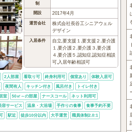
制
開設
2017年4月
運営会社
株式会社長谷工シニアウェル
デザイン
入居条件
自立,要支援１,要支援２,要介護
１,要介護２,要介護３,要介護
４,要介護５,認知症,認知症相談
可,入居年齢相談可
2人部屋
看取り可
終身利用可
個室あり
体験入居可
師
夜間有人
キッチン付き
風呂付き
トイレ付き
居室
50㎡～の部屋
ナースコール
ネット利用可
美容サービス
温泉・大浴場
手作りの食事
食事予約不要
可
駅近
徒歩10分以内
大手運営
職員体制2.0:1