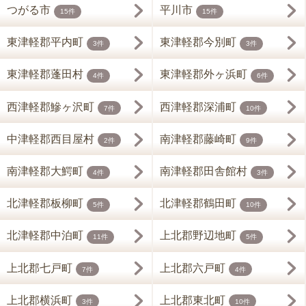
つがる市
平川市
15件
15件
東津軽郡平内町
東津軽郡今別町
3件
3件
東津軽郡蓬田村
東津軽郡外ヶ浜町
4件
6件
西津軽郡鰺ヶ沢町
西津軽郡深浦町
7件
10件
中津軽郡西目屋村
南津軽郡藤崎町
2件
9件
南津軽郡大鰐町
南津軽郡田舎館村
4件
3件
北津軽郡板柳町
北津軽郡鶴田町
5件
10件
北津軽郡中泊町
上北郡野辺地町
11件
5件
上北郡七戸町
上北郡六戸町
7件
4件
上北郡横浜町
上北郡東北町
3件
10件