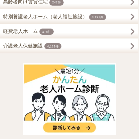
高齢者向け賃貸住宅
242件
特別養護老人ホーム（老人福祉施設）
8,191件
軽費老人ホーム
478件
介護老人保健施設
4,121件