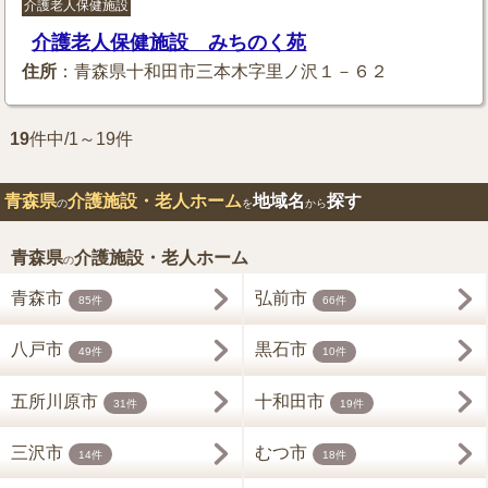
介護老人保健施設
介護老人保健施設 みちのく苑
住所
：青森県十和田市三本木字里ノ沢１－６２
19
件中/1～19件
青森県
介護施設・老人ホーム
地域名
探す
の
を
から
青森県
介護施設・老人ホーム
の
青森市
弘前市
85件
66件
八戸市
黒石市
49件
10件
五所川原市
十和田市
31件
19件
三沢市
むつ市
14件
18件