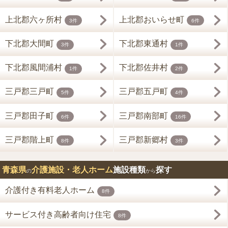
上北郡六ヶ所村
上北郡おいらせ町
3件
6件
下北郡大間町
下北郡東通村
3件
1件
下北郡風間浦村
下北郡佐井村
1件
2件
三戸郡三戸町
三戸郡五戸町
5件
4件
三戸郡田子町
三戸郡南部町
6件
16件
三戸郡階上町
三戸郡新郷村
8件
3件
青森県
介護施設・老人ホーム
施設種類
探す
の
から
介護付き有料老人ホーム
8件
サービス付き高齢者向け住宅
8件