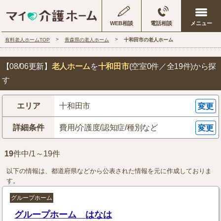
WEB相談
電話相談
有料老人ホームTOP
青森県の老人ホーム
十和田市の老人ホーム
【08/06更新】
老人ホーム
を
十和田市
(空室0件／全19件)
から探
す
エリア
十和田市
変更
詳細条件
費用/介護度/認知症/種別など
変更
19
件中/1～19件
以下の情報は、都道府県などから公表された情報を元に作成しておりま
す。
グループホーム
グループホーム はなは