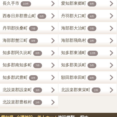
長久手市
愛知郡東郷町
10件
6件
西春日井郡豊山町
丹羽郡大口町
6件
4件
丹羽郡扶桑町
海部郡大治町
7件
7件
海部郡蟹江町
海部郡飛島村
9件
3件
知多郡阿久比町
知多郡東浦町
6件
12件
知多郡南知多町
知多郡美浜町
7件
5件
知多郡武豊町
額田郡幸田町
8件
8件
北設楽郡設楽町
北設楽郡東栄町
3件
2件
北設楽郡豊根村
2件