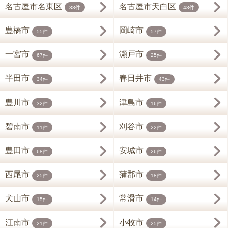
名古屋市名東区
名古屋市天白区
38件
48件
豊橋市
岡崎市
55件
57件
一宮市
瀬戸市
67件
25件
半田市
春日井市
34件
43件
豊川市
津島市
32件
16件
碧南市
刈谷市
11件
22件
豊田市
安城市
68件
26件
西尾市
蒲郡市
25件
18件
犬山市
常滑市
15件
14件
江南市
小牧市
21件
25件