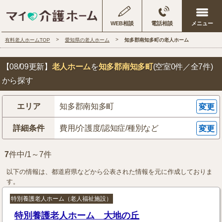
WEB相談
電話相談
有料老人ホームTOP
愛知県の老人ホーム
知多郡南知多町の老人ホーム
【08/09更新】
老人ホーム
を
知多郡南知多町
(空室0件／全7件)
から探す
エリア
知多郡南知多町
変更
詳細条件
費用/介護度/認知症/種別など
変更
7
件中/1～7件
以下の情報は、都道府県などから公表された情報を元に作成しておりま
す。
特別養護老人ホーム（老人福祉施設）
特別養護老人ホーム 大地の丘