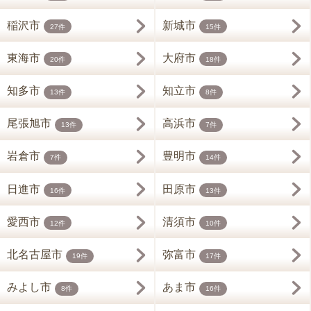
稲沢市
新城市
27件
15件
東海市
大府市
20件
18件
知多市
知立市
13件
8件
尾張旭市
高浜市
13件
7件
岩倉市
豊明市
7件
14件
日進市
田原市
16件
13件
愛西市
清須市
12件
10件
北名古屋市
弥富市
19件
17件
みよし市
あま市
8件
16件