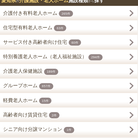
愛知県
介護施設・老人ホーム
施設種類
探す
の
から
介護付き有料老人ホーム
265件
住宅型有料老人ホーム
63件
サービス付き高齢者向け住宅
60件
特別養護老人ホーム（老人福祉施設）
294件
介護老人保健施設
189件
グループホーム
657件
軽費老人ホーム
15件
高齢者向け賃貸住宅
2件
シニア向け分譲マンション
1件