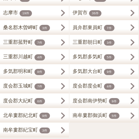
志摩市
伊賀市
19件
36件
桑名郡木曽岬町
員弁郡東員町
3件
7件
三重郡菰野町
三重郡朝日町
7件
3件
三重郡川越町
多気郡多気町
4件
5件
多気郡明和町
多気郡大台町
8件
9件
度会郡玉城町
度会郡度会町
7件
4件
度会郡大紀町
度会郡南伊勢町
6件
9件
北牟婁郡紀北町
南牟婁郡御浜町
9件
5件
南牟婁郡紀宝町
3件