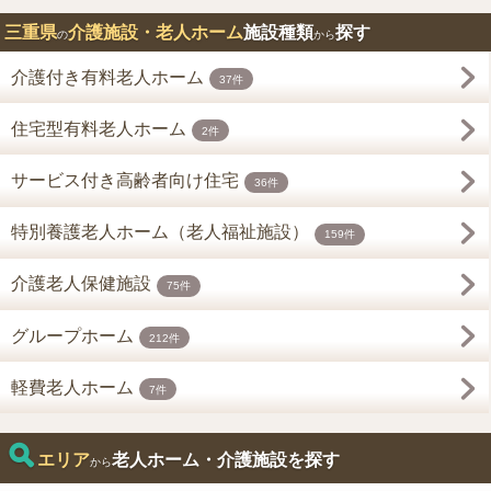
三重県
介護施設・老人ホーム
施設種類
探す
の
から
介護付き有料老人ホーム
37件
住宅型有料老人ホーム
2件
サービス付き高齢者向け住宅
36件
特別養護老人ホーム（老人福祉施設）
159件
介護老人保健施設
75件
グループホーム
212件
軽費老人ホーム
7件
エリア
老人ホーム・介護施設を探す
から