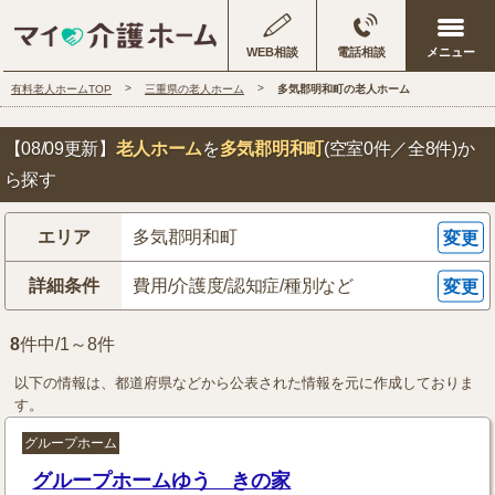
WEB相談
電話相談
有料老人ホームTOP
三重県の老人ホーム
多気郡明和町の老人ホーム
【08/09更新】
老人ホーム
を
多気郡明和町
(空室0件／全8件)
か
ら探す
エリア
多気郡明和町
変更
詳細条件
費用/介護度/認知症/種別など
変更
8
件中/1～8件
以下の情報は、都道府県などから公表された情報を元に作成しておりま
す。
グループホーム
グループホームゆう きの家