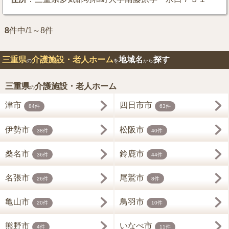
8
件中/1～8件
三重県
介護施設・老人ホーム
地域名
探す
の
を
から
三重県
介護施設・老人ホーム
の
津市
四日市市
84件
63件
伊勢市
松阪市
38件
40件
桑名市
鈴鹿市
36件
44件
名張市
尾鷲市
26件
8件
亀山市
鳥羽市
20件
10件
熊野市
いなべ市
4件
11件