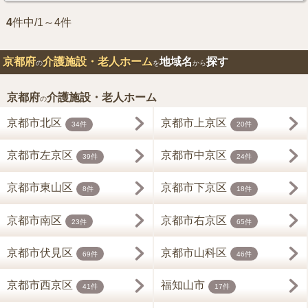
4
件中/1～4件
京都府
介護施設・老人ホーム
地域名
探す
の
を
から
京都府
介護施設・老人ホーム
の
京都市北区
京都市上京区
34件
20件
京都市左京区
京都市中京区
39件
24件
京都市東山区
京都市下京区
8件
18件
京都市南区
京都市右京区
23件
65件
京都市伏見区
京都市山科区
69件
46件
京都市西京区
福知山市
41件
17件