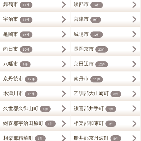
舞鶴市
綾部市
17件
14件
宇治市
宮津市
38件
9件
亀岡市
城陽市
15件
12件
向日市
長岡京市
10件
23件
八幡市
京田辺市
7件
12件
京丹後市
南丹市
19件
11件
木津川市
乙訓郡大山崎町
16件
3件
久世郡久御山町
綴喜郡井手町
4件
1件
綴喜郡宇治田原町
相楽郡和束町
1件
1件
相楽郡精華町
船井郡京丹波町
3件
5件