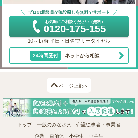
プロの相談員が施設探しを無料でサポート
お気軽にご相談ください（無料）
0120-175-155
10～17時 平日・日曜/フリーダイヤル
24時間受付
ネットから相談
ページ上部へ
トップ
一般のみなさま
介護従事者・事業者
企業・自治体
小学生・中学生