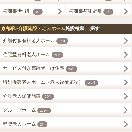
与謝郡伊根町
与謝郡与謝野町
1件
7件
京都府
介護施設・老人ホーム
施設種類
探す
の
から
介護付き有料老人ホーム
74件
住宅型有料老人ホーム
23件
サービス付き高齢者向け住宅
54件
特別養護老人ホーム（老人福祉施設）
160件
介護老人保健施設
69件
グループホーム
251件
軽費老人ホーム
2件