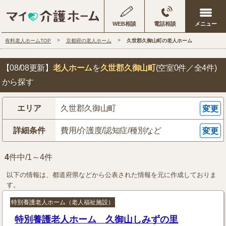
WEB相談
電話相談
有料老人ホームTOP
京都府の老人ホーム
久世郡久御山町の老人ホーム
【08/08更新】
老人ホーム
を
久世郡久御山町
(空室0件／全4件)
から探す
エリア
久世郡久御山町
変更
詳細条件
費用/介護度/認知症/種別など
変更
4
件中/1～4件
以下の情報は、都道府県などから公表された情報を元に作成しておりま
す。
特別養護老人ホーム（老人福祉施設）
特別養護老人ホーム 久御山しみずの里