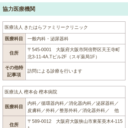
協力医療機関
医療法人 きたはらファミリークリニック
医療科目
一般内科・泌尿器科
〒545-0001 大阪府大阪市阿倍野区天王寺町
住所
北3-11-4A.Tビル2F（スギ薬局1F）
その他特
訪問による診療を行います
記事項
医療法人 樫本会 樫本病院
内科／循環器内科／消化器内科／泌尿器科／
医療科目
皮膚科／外科／整形外科／消化器外科／ 他
〒589-0012 大阪府大阪狭山市東茱萸木4-115
住所