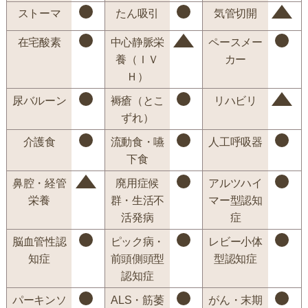
ストーマ
たん吸引
気管切開
在宅酸素
中心静脈栄
ペースメー
養（ＩＶ
カー
Ｈ）
尿バルーン
褥瘡（とこ
リハビリ
ずれ）
介護食
流動食・嚥
人工呼吸器
下食
鼻腔・経管
廃用症候
アルツハイ
栄養
群・生活不
マー型認知
活発病
症
脳血管性認
ピック病・
レビー小体
知症
前頭側頭型
型認知症
認知症
パーキンソ
ALS・筋萎
がん・末期