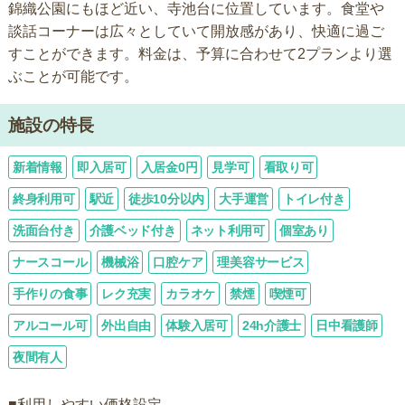
錦織公園にもほど近い、寺池台に位置しています。食堂や
談話コーナーは広々としていて開放感があり、快適に過ご
すことができます。料金は、予算に合わせて2プランより選
ぶことが可能です。
施設の特長
新着情報
即入居可
入居金0円
見学可
看取り可
終身利用可
駅近
徒歩10分以内
大手運営
トイレ付き
洗面台付き
介護ベッド付き
ネット利用可
個室あり
ナースコール
機械浴
口腔ケア
理美容サービス
手作りの食事
レク充実
カラオケ
禁煙
喫煙可
アルコール可
外出自由
体験入居可
24h介護士
日中看護師
夜間有人
■利用しやすい価格設定