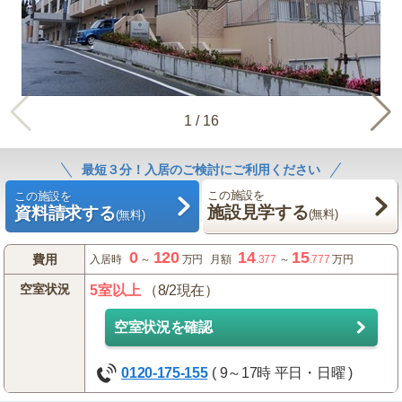
1
/
16
最短３分！入居のご検討にご利用ください
この施設を
この施設を
施設見学する
資料請求する
(無料)
(無料)
0
120
14
15
費用
入居時
～
万円
月額
.377
～
.777
万円
空室状況
5室以上
（8/2現在）
空室状況を確認
0120-175-155
( 9～17時 平日・日曜 )