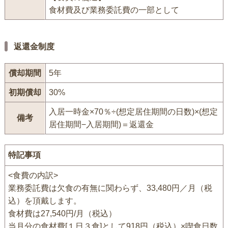
食材費及び業務委託費の一部として
返還金制度
償却期間
5年
初期償却
30%
入居一時金×70％÷(想定居住期間の日数)×(想定
備考
居住期間−入居期間)＝返還金
特記事項
<食費の内訳>
業務委託費は欠食の有無に関わらず、33,480円／月（税
込）を頂戴します。
食材費は27,540円/月（税込）
当月分の食材費[１日３食]として918円（税込）×喫食日数