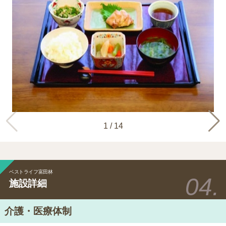
1
/
14
ベストライフ富田林
施設詳細
介護・医療体制