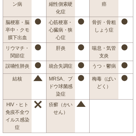
ン病
縮性側索硬
癌
化症
脳梗塞・脳
心筋梗塞・
骨折・骨粗
卒中・クモ
心臓病・狭
しょう症
膜下出血
心症
リウマチ・
肝炎
喘息・気管
関節症
支炎
誤嚥性肺炎
統合失調症
うつ・鬱病
結核
MRSA、ブ
梅毒（ばい
ドウ球菌感
どく）
染症
HIV・ヒト
疥癬（かい
免疫不全ウ
せん）
イルス感染
症