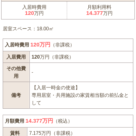
入居時費用
月額利用料
120
14.377
万円
万円
居室スペース：18.00㎡
120
万円
入居時費用
（非課税）
入居費用
120
万円（非課税）
その他費
-
用
【入居一時金の使途】
備考
専用居室・共用施設の家賃相当額の前払金と
して
14.377万円
月額費用
（税込）
賃料
7.175万円（非課税）