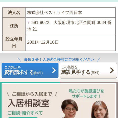
法人名
株式会社ベストライフ西日本
〒591-8022 大阪府堺市北区金岡町 3034 番
住所
地 21
設立年月
2001年12月10日
日
最短３分！入居のご検討にご利用ください
この施設を
この施設を
施設見学する
資料請求する
(無料)
(無料)