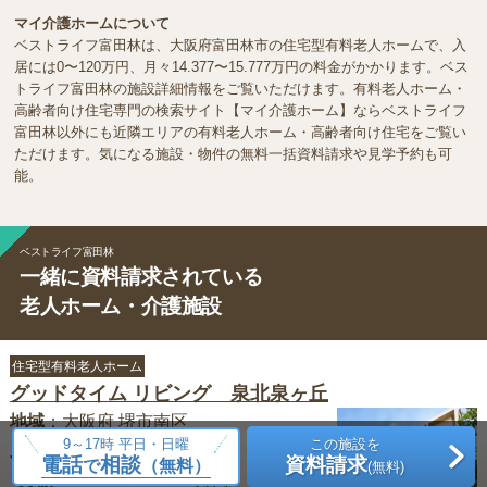
マイ介護ホームについて
ベストライフ富田林は、大阪府富田林市の住宅型有料老人ホームで、入
居には0〜120万円、月々14.377〜15.777万円の料金がかかります。ベス
トライフ富田林の施設詳細情報をご覧いただけます。有料老人ホーム・
高齢者向け住宅専門の検索サイト【マイ介護ホーム】ならベストライフ
富田林以外にも近隣エリアの有料老人ホーム・高齢者向け住宅をご覧い
ただけます。気になる施設・物件の無料一括資料請求や見学予約も可
能。
ベストライフ富田林
一緒に資料請求されている
老人ホーム・介護施設
住宅型有料老人ホーム
グッドタイム リビング 泉北泉ヶ丘
地域
：
大阪府
堺市南区
9～17時 平日・日曜
この施設を
116.4
1,212
入居時
～
万円
電話
相談
資料請求
で
（無料）
(無料)
26.916
41.316
月額
～
万円