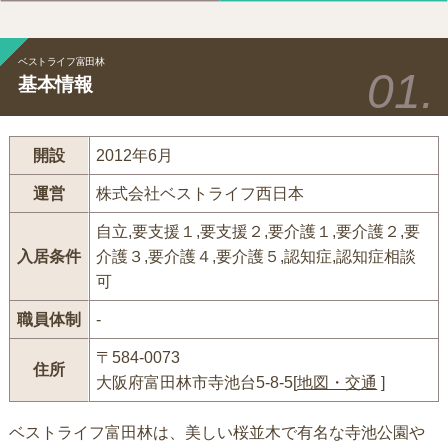
ベストライフ富田林
基本情報
開設
2012年6月
運営
株式会社ベストライフ西日本
自立,要支援１,要支援２,要介護１,要介護２,要
入居条件
介護３,要介護４,要介護５,認知症,認知症相談
可
職員体制
-
〒584-0073
住所
大阪府富田林市寺池台5-8-5[
地図・交通
]
ベストライフ富田林は、美しい桜並木で有名な寺池公園や