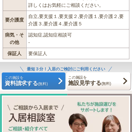
詳しくはお気軽にご相談ください。
自立,要支援１,要支援２,要介護１,要介護２,要
要介護度
介護３,要介護４,要介護５
病気・そ
認知症,認知症相談可
の他
-
保証人
要保証人
最短３分！入居のご検討にご利用ください
この施設を
この施設を
施設見学する
資料請求する
(無料)
(無料)