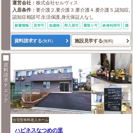
運営会社
：
株式会社セルヴィス
入居条件
：
要介護２,要介護３,要介護４,要介護５,認知症,
認知症相談可,生活保護,身元保証人なし
新着情報
見学可
低価格
即入居可
看取り可
終身利用可
築浅
資料請求する
施設見学する
(無料)
(無料)
資
料
請
求
チ
ェ
ッ
ク
住宅型有料老人ホーム
ハピネスなつめの里