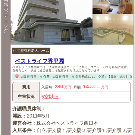
請
求
チ
ェ
ッ
ク
住宅型有料老人ホーム
ベストライフ香里園
ベストライフ香里園では、洗濯室や談話コーナーに加え、ユニットバスも各階に設置。
自分らしく、快適に過ごせるよう配慮された環境になっています...
大阪府
寝屋川市
住所
：
大阪府
寝屋川市
美井元町21-10
交通：【電車・徒歩】
京阪
280
14
費用
入居時
万円
月額
.427
～
万円
空室状況
5室以上
介護職員体制
：
-
開設
：
2011年5月
運営会社
：
株式会社ベストライフ西日本
入居条件
：
自立,要支援１,要支援２,要介護１,要介護２,要