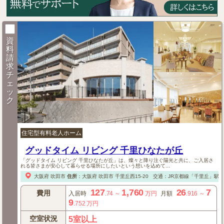
資
料
請
求
チ
ェ
ッ
ク
住宅型有料老人ホーム
グッドタイム リビング 千里ひなたが丘
「グッドタイム リビング 千里ひなたが丘」は、燦々と降り注ぐ陽光と共に、ご入居さ
れる皆さまが安心して暮らせる場所にしたいという想いを込めて...
大阪府
吹田市
住所
：
大阪府
吹田市
千里丘西15-20
交通：JR京都線「千里丘」駅
127
1,760
26
7
費用
入居時
.74
～
万円
月額
.916
～
9
.752
万円
空室状況
5室以上