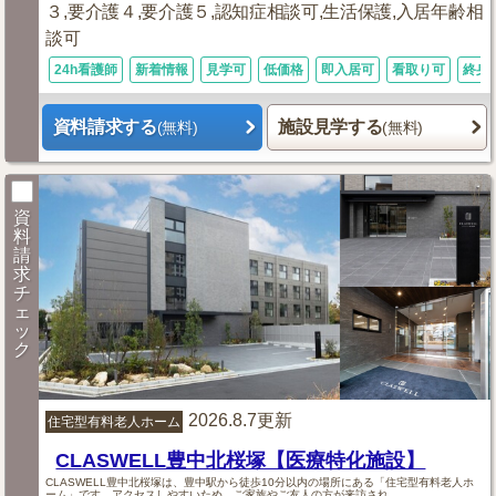
３,要介護４,要介護５,認知症相談可,生活保護,入居年齢相
談可
24h看護師
新着情報
見学可
低価格
即入居可
看取り可
終身
資料請求する
施設見学する
(無料)
(無料)
資
料
請
求
チ
ェ
ッ
ク
2026.8.7更新
住宅型有料老人ホーム
CLASWELL豊中北桜塚【医療特化施設】
CLASWELL豊中北桜塚は、豊中駅から徒歩10分以内の場所にある「住宅型有料老人ホ
ーム」です。アクセスしやすいため、ご家族やご友人の方が来訪され...