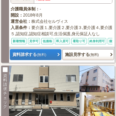
介護職員体制
：
-
開設
：
2018年8月
運営会社
：
株式会社セルヴィス
入居条件
：
要介護１,要介護２,要介護３,要介護４,要介護
５,認知症,認知症相談可,生活保護,身元保証人なし
新着情報
見学可
低価格
即入居可
看取り可
終身利用可
個室
資料請求する
施設見学する
(無料)
(無料)
資
料
請
求
チ
ェ
ッ
ク