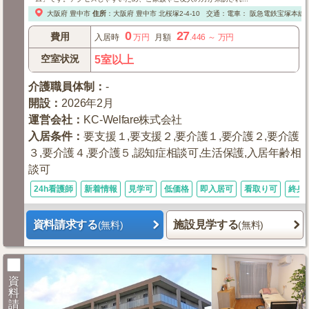
大阪府
豊中市
住所
：
大阪府
豊中市
北桜塚2-4-10
交通：電車：
阪急電鉄宝塚本線「
0
27
費用
入居時
万円
月額
.446
～
万円
空室状況
5室以上
介護職員体制
：
-
開設
：
2026年2月
運営会社
：
KC-Welfare株式会社
入居条件
：
要支援１,要支援２,要介護１,要介護２,要介護
３,要介護４,要介護５,認知症相談可,生活保護,入居年齢相
談可
24h看護師
新着情報
見学可
低価格
即入居可
看取り可
終身
資料請求する
施設見学する
(無料)
(無料)
資
料
請