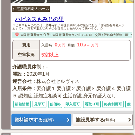
住宅型有料老人ホーム
ハピネスもみじの里
ハピネスもみじの里は、藤井寺駅より徒歩約10分の場所にある「住宅型有料老人ホー
ム」です。東西南北どの向きのお部屋にも光が入って来やすく、心...
大阪府
藤井寺市
住所
：
大阪府
藤井寺市
小山1-14-18
交通：近鉄南大阪線 藤井寺
0
10
費用
入居時
万円
月額
.9
～
万円
空室状況
5室以上
介護職員体制
：
-
開設
：
2020年1月
運営会社
：
株式会社セルヴィス
入居条件
：
要介護１,要介護２,要介護３,要介護４,要介護
５,認知症,認知症相談可,生活保護,身元保証人なし
新着情報
見学可
低価格
即入居可
看取り可
終身利用可
個室
資料請求する
施設見学する
(無料)
(無料)