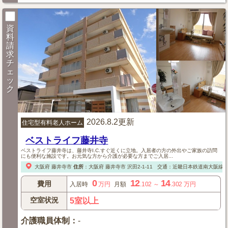
資
料
請
求
チ
ェ
ッ
ク
2026.8.2更新
住宅型有料老人ホーム
ベストライフ藤井寺
ベストライフ藤井寺は、藤井寺I.C.すぐ近くに立地。入居者の方の外出やご家族の訪問
にも便利な施設です。お元気な方から介護が必要な方までご入居...
大阪府
藤井寺市
住所
：
大阪府
藤井寺市
沢田2-1-11
交通：近畿日本鉄道南大阪線「
0
12
14
費用
入居時
万円
月額
.102
～
.302
万円
空室状況
5室以上
介護職員体制
：
-