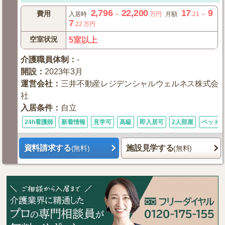
2,796
22,200
17
9
費用
入居時
～
万円
月額
.21
～
7
.22
万円
空室状況
5室以上
介護職員体制
：
-
開設
：
2023年3月
運営会社
：
三井不動産レジデンシャルウェルネス株式会
社
入居条件
：
自立
24h看護師
新着情報
見学可
高級
即入居可
2人部屋
ペット
資料請求する
施設見学する
(無料)
(無料)