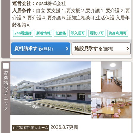
運営会社
：
opsol株式会社
入居条件
：
自立,要支援１,要支援２,要介護１,要介護２,要
介護３,要介護４,要介護５,認知症相談可,生活保護,入居年
齢相談可
24h看護師
新着情報
低価格
即入居可
看取り可
終身利用可
資料請求する
施設見学する
(無料)
(無料)
資
料
請
求
チ
ェ
ッ
ク
2026.8.7更新
住宅型有料老人ホーム