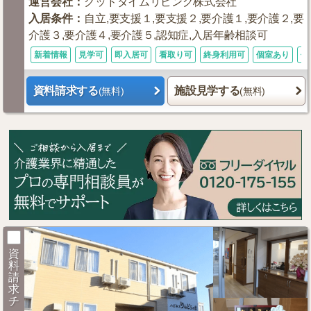
運営会社
：
グッドタイムリビング株式会社
入居条件
：
自立,要支援１,要支援２,要介護１,要介護２,要
介護３,要介護４,要介護５,認知症,入居年齢相談可
新着情報
見学可
即入居可
看取り可
終身利用可
個室あり
体
資料請求する
施設見学する
(無料)
(無料)
資
料
請
求
チ