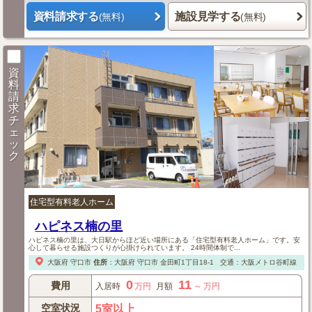
資料請求する
施設見学する
(無料)
(無料)
資
料
請
求
チ
ェ
ッ
ク
住宅型有料老人ホーム
ハピネス楠の里
ハピネス楠の里は、大日駅からほど近い場所にある「住宅型有料老人ホーム」です。安
心して暮らせる施設つくりが心掛けられています。 24時間体制で...
大阪府
守口市
住所
：
大阪府
守口市
金田町1丁目18-1
交通：大阪メトロ谷町線 大
0
11
費用
入居時
万円
月額
～
万円
空室状況
5室以上