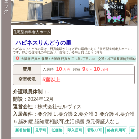
ェ
ッ
ク
住宅型有料老人ホーム
ハピネスりんどうの里
ハピネスりんどうの里は、門真南駅からほど近い場所にある「住宅型有料老人ホーム」
です。静かな住宅地の中にあり、自宅にいる時と同じように落ち...
大阪府
門真市
住所
：
大阪府
門真市
三ツ島2丁目2-38
交通：地下鉄長堀鶴見緑地線
10
9
10
費用
入居時
万円
月額
.6
～
万円
空室状況
5室以上
介護職員体制
：
-
開設
：
2024年12月
運営会社
：
株式会社セルヴィス
入居条件
：
要介護１,要介護２,要介護３,要介護４,要介護
５,認知症,認知症相談可,生活保護,身元保証人なし
新着情報
見学可
低価格
即入居可
看取り可
終身利用可
築浅