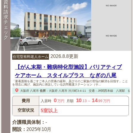
資
料
請
求
チ
ェ
ッ
ク
2026.8.8更新
住宅型有料老人ホーム
【がん末期・難病特化型施設】パリアティブ
ケアホーム スタイルプラス なぎの八尾
「要看護期を過ごすご本人の苦痛の緩和、及びそのご家族の苦悩の解消を目指す」こと
を理念に掲げ、施設内に併設している訪問看護ステーション（サ...
大阪府
八尾市
住所
：
大阪府
八尾市
渋川町3-4-11
交通：JR関西本線 八尾駅 徒歩
0
10
14
費用
入居時
万円
月額
.13
～
.99
万円
空室状況
5室以上
介護職員体制
：
-
開設
：
2025年10月