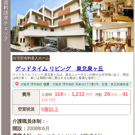
資
料
請
求
チ
ェ
ッ
ク
住宅型有料老人ホーム
グッドタイム リビング 泉北泉ヶ丘
グッドタイム リビング 泉北泉ヶ丘は、泉北ニュータウンの静かな住宅地にあり、周辺
は緑が多く、春には満開の桜に囲まれるお散歩に最適な場所にご...
大阪府
堺市南区
住所
：
大阪府
堺市南区
高倉台3丁2番2号
交通：泉北高速鉄道「泉
116
1,212
26
41
費用
入居時
.4
～
万円
月額
.916
～
.
316
万円
空室状況
5室以上
介護職員体制
：
-
開設
：
2008年6月