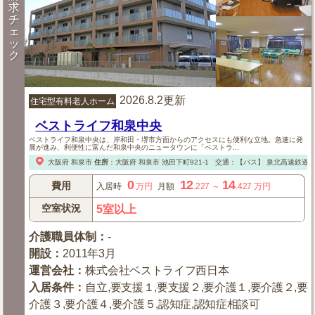
求
チ
ェ
ッ
ク
2026.8.2更新
住宅型有料老人ホーム
ベストライフ和泉中央
ベストライフ和泉中央は、岸和田・堺市方面からのアクセスにも便利な立地。急速に発
展が進み、利便性に富んだ和泉中央のニュータウンに「ベストラ...
大阪府
和泉市
住所
：
大阪府
和泉市
池田下町921-1
交通：【バス】
泉北高速鉄道線
0
12
14
費用
入居時
万円
月額
.227
～
.427
万円
空室状況
5室以上
介護職員体制
：
-
開設
：
2011年3月
運営会社
：
株式会社ベストライフ西日本
入居条件
：
自立,要支援１,要支援２,要介護１,要介護２,要
介護３,要介護４,要介護５,認知症,認知症相談可