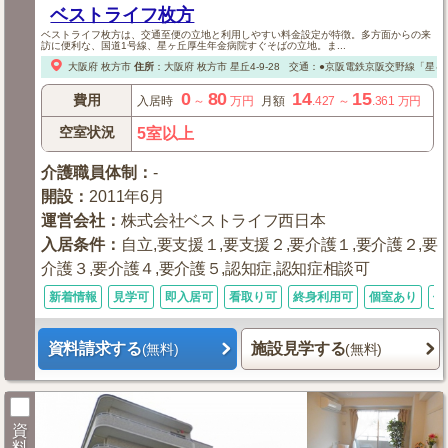
ベストライフ枚方
ベストライフ枚方は、交通至便の立地と利用しやすい料金設定が特徴。多方面からの来
訪に便利な、国道1号線、星ヶ丘厚生年金病院すぐそばの立地。ま...
大阪府
枚方市
住所
：
大阪府
枚方市
星丘4-9-28
交通：●京阪電鉄京阪交野線「星ヶ丘
0
80
14
15
費用
入居時
～
万円
月額
.427
～
.361
万円
空室状況
5室以上
介護職員体制
：
-
開設
：
2011年6月
運営会社
：
株式会社ベストライフ西日本
入居条件
：
自立,要支援１,要支援２,要介護１,要介護２,要
介護３,要介護４,要介護５,認知症,認知症相談可
新着情報
見学可
即入居可
看取り可
終身利用可
個室あり
体
資料請求する
施設見学する
(無料)
(無料)
資
料