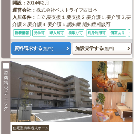
開設
：
2014年2月
運営会社
：
株式会社ベストライフ西日本
入居条件
：
自立,要支援１,要支援２,要介護１,要介護２,要
介護３,要介護４,要介護５,認知症,認知症相談可
新着情報
見学可
即入居可
看取り可
終身利用可
個室あり
体
資料請求する
施設見学する
(無料)
(無料)
資
料
請
求
チ
ェ
ッ
ク
住宅型有料老人ホーム