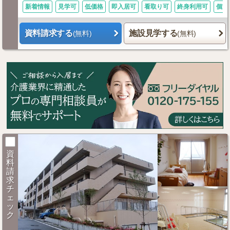
新着情報
見学可
低価格
即入居可
看取り可
終身利用可
個室
資料請求する
施設見学する
(無料)
(無料)
資
料
請
求
チ
ェ
ッ
ク