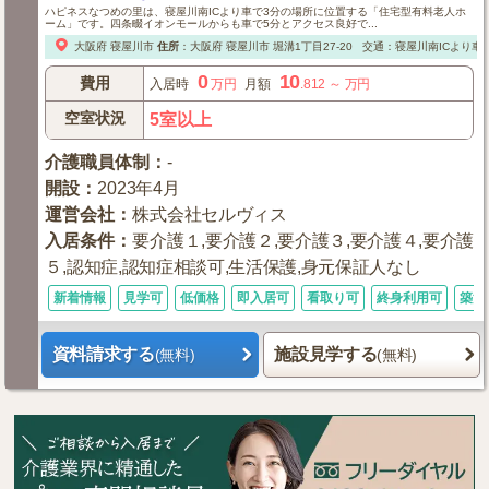
ハピネスなつめの里は、寝屋川南ICより車で3分の場所に位置する「住宅型有料老人ホ
ーム」です。四条畷イオンモールからも車で5分とアクセス良好で...
大阪府
寝屋川市
住所
：
大阪府
寝屋川市
堀溝1丁目27-20
交通：寝屋川南ICより車
0
10
費用
入居時
万円
月額
.812
～
万円
空室状況
5室以上
介護職員体制
：
-
開設
：
2023年4月
運営会社
：
株式会社セルヴィス
入居条件
：
要介護１,要介護２,要介護３,要介護４,要介護
５,認知症,認知症相談可,生活保護,身元保証人なし
新着情報
見学可
低価格
即入居可
看取り可
終身利用可
築浅
資料請求する
施設見学する
(無料)
(無料)