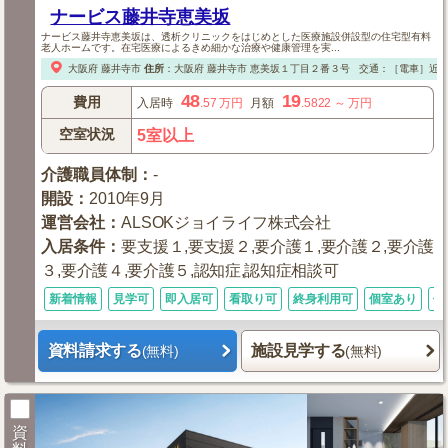
ナービス藤井寺恵美坂
ナービス藤井寺恵美坂は、透析クリニックをはじめとした医療施設併設型の住宅型有料
老人ホームです。在宅医療によるきめ細かな治療や健康管理を実...
大阪府
藤井寺市
住所
：
大阪府
藤井寺市
恵美坂１丁目２番３号
交通：［電車］近鉄
48
19
費用
入居時
.57
万円
月額
.5822
～
万円
空室状況
5室以上
介護職員体制
：
-
開設
：
2010年9月
運営会社
：
ALSOKジョイライフ株式会社
入居条件
：
要支援１,要支援２,要介護１,要介護２,要介護
３,要介護４,要介護５,認知症,認知症相談可
新着情報
見学可
即入居可
看取り可
終身利用可
個室あり
体
資料請求する
施設見学する
(無料)
(無料)
資