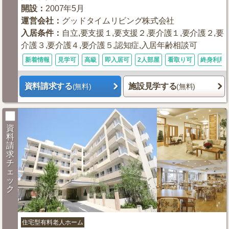
開設
：
2007年5月
運営会社
：
グッドタイムリビング株式会社
入居条件
：
自立,要支援１,要支援２,要介護１,要介護２,要
介護３,要介護４,要介護５,認知症,入居年齢相談可
新着情報
見学可
高級
即入居可
2人部屋
看取り可
終身利用
資料請求する
施設見学する
(無料)
(無料)
資
料
請
求
チ
ェ
ッ
ク
住宅型有料老人ホーム