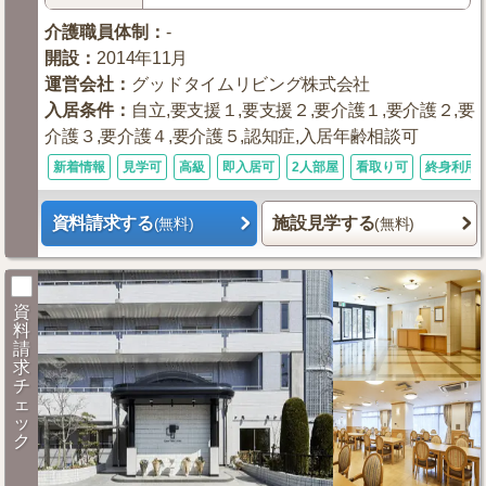
介護職員体制
：
-
開設
：
2014年11月
運営会社
：
グッドタイムリビング株式会社
入居条件
：
自立,要支援１,要支援２,要介護１,要介護２,要
介護３,要介護４,要介護５,認知症,入居年齢相談可
新着情報
見学可
高級
即入居可
2人部屋
看取り可
終身利用
資料請求する
施設見学する
(無料)
(無料)
資
料
請
求
チ
ェ
ッ
ク