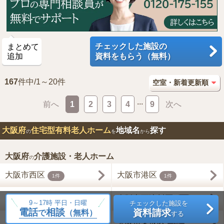
チェックした施設の
まとめて
追加
資料をもらう（無料）
167
件中/1～20件
...
前へ
1
2
3
4
9
次へ
大阪府
住宅型有料老人ホーム
地域名
探す
の
を
から
大阪府
介護施設・老人ホーム
の
大阪市西区
大阪市港区
1件
1件
大阪市浪速区
大阪市西淀川区
1件
2件
9～17時 平日・日曜
チェックした施設を
電話
相談
資料請求
で
（無料）
する
大阪市東淀川区
大阪市東成区
2件
1件