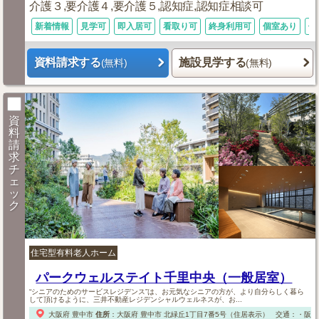
介護３,要介護４,要介護５,認知症,認知症相談可
新着情報
見学可
即入居可
看取り可
終身利用可
個室あり
体
資料請求する
施設見学する
(無料)
(無料)
資
料
請
求
チ
ェ
ッ
ク
住宅型有料老人ホーム
パークウェルステイト千里中央（一般居室）
“シニアのためのサービスレジデンス”は、お元気なシニアの方が、より自分らしく暮ら
して頂けるように、三井不動産レジデンシャルウェルネスが、お...
大阪府
豊中市
住所
：
大阪府
豊中市
北緑丘1丁目7番5号（住居表示）
交通：・阪急