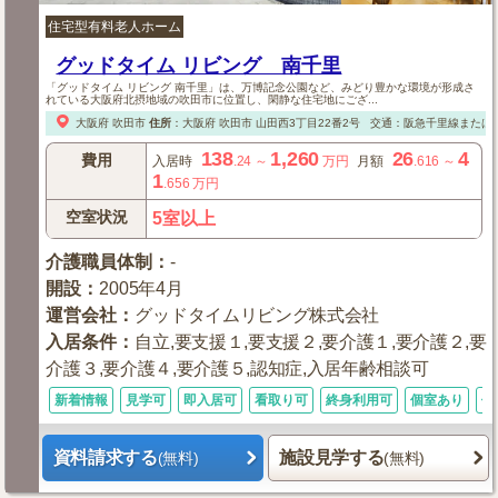
住宅型有料老人ホーム
グッドタイム リビング 南千里
「グッドタイム リビング 南千里」は、万博記念公園など、みどり豊かな環境が形成さ
れている大阪府北摂地域の吹田市に位置し、閑静な住宅地にござ...
大阪府
吹田市
住所
：
大阪府
吹田市
山田西3丁目22番2号
交通：阪急千里線または
138
1,260
26
4
費用
入居時
.24
～
万円
月額
.616
～
1
.656
万円
空室状況
5室以上
介護職員体制
：
-
開設
：
2005年4月
運営会社
：
グッドタイムリビング株式会社
入居条件
：
自立,要支援１,要支援２,要介護１,要介護２,要
介護３,要介護４,要介護５,認知症,入居年齢相談可
新着情報
見学可
即入居可
看取り可
終身利用可
個室あり
体
資料請求する
施設見学する
(無料)
(無料)