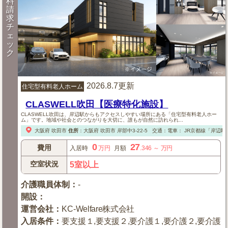
料
請
求
チ
ェ
ッ
ク
2026.8.7更新
住宅型有料老人ホーム
CLASWELL吹田【医療特化施設】
CLASWELL吹田は、岸辺駅からもアクセスしやすい場所にある「住宅型有料老人ホー
ム」です。地域や社会とのつながりを大切に、誰もが自然に訪れられ...
大阪府
吹田市
住所
：
大阪府
吹田市
岸部中3-22-5
交通：電車：
JR京都線「岸辺駅
0
27
費用
入居時
万円
月額
.346
～
万円
空室状況
5室以上
介護職員体制
：
-
開設
：
運営会社
：
KC-Welfare株式会社
入居条件
：
要支援１,要支援２,要介護１,要介護２,要介護