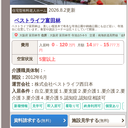
2026.8.2更新
住宅型有料老人ホーム
ベストライフ富田林
ベストライフ富田林は、美しい桜並木で有名な寺池公園や錦織公園にもほど近い、寺池
台に位置しています。食堂や談話コーナーは広々としていて開放...
大阪府
富田林市
住所
：
大阪府
富田林市
寺池台5-8-5
交通：南海鉄道高野線「金剛」
0
120
14
15
費用
入居時
～
万円
月額
.377
～
.777
万
円
空室状況
5室以上
介護職員体制
：
-
開設
：
2012年6月
運営会社
：
株式会社ベストライフ西日本
入居条件
：
自立,要支援１,要支援２,要介護１,要介護２,要
介護３,要介護４,要介護５,認知症,認知症相談可
新着情報
見学可
即入居可
看取り可
終身利用可
個室あり
体
資料請求する
施設見学する
(無料)
(無料)