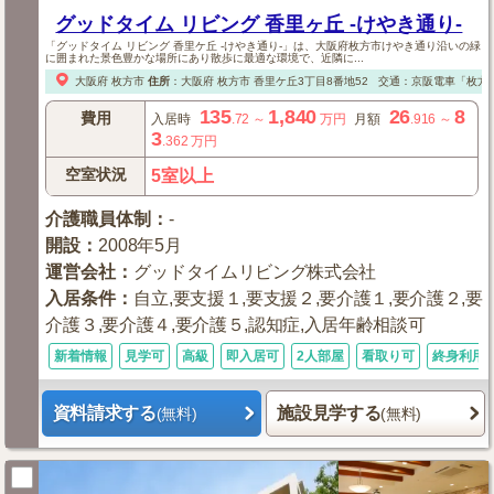
グッドタイム リビング 香里ヶ丘 -けやき通り-
「グッドタイム リビング 香里ケ丘 -けやき通り-」は、大阪府枚方市けやき通り沿いの緑
に囲まれた景色豊かな場所にあり散歩に最適な環境で、近隣に...
大阪府
枚方市
住所
：
大阪府
枚方市
香里ケ丘3丁目8番地52
交通：京阪電車「枚方
135
1,840
26
8
費用
入居時
.72
～
万円
月額
.916
～
3
.362
万円
空室状況
5室以上
介護職員体制
：
-
開設
：
2008年5月
運営会社
：
グッドタイムリビング株式会社
入居条件
：
自立,要支援１,要支援２,要介護１,要介護２,要
介護３,要介護４,要介護５,認知症,入居年齢相談可
新着情報
見学可
高級
即入居可
2人部屋
看取り可
終身利用
資料請求する
施設見学する
(無料)
(無料)