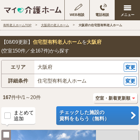
WEB相談
電話相談
有料老人ホームTOP
大阪府の老人ホーム
大阪府の住宅型有料老人ホーム
【08/09更新】
住宅型有料老人ホーム
を
大阪府
(空室150件／全167件)
から探す
エリア
大阪府
変更
詳細条件
住宅型有料老人ホーム
変更
167
件中/1～20件
チェックした施設の
まとめて
追加
資料をもらう（無料）