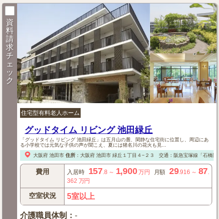
資
料
請
求
チ
ェ
ッ
ク
住宅型有料老人ホーム
グッドタイム リビング 池田緑丘
「グッドタイム リビング 池田緑丘」は五月山の麓、閑静な住宅街に位置し、周辺にあ
る小学校では元気な子供の声が聞こえ、夏には猪名川の花火も見...
大阪府
池田市
住所
：
大阪府
池田市
緑丘１丁目４−２３
交通：阪急宝塚線「石橋阪
157
1,900
29
87
費用
入居時
.8
～
万円
月額
.916
～
.
362
万円
空室状況
5室以上
介護職員体制
：
-