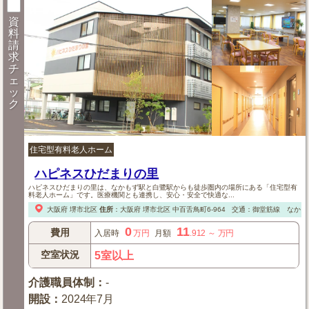
資
料
請
求
チ
ェ
ッ
ク
住宅型有料老人ホーム
ハピネスひだまりの里
ハピネスひだまりの里は、なかもず駅と白鷺駅からも徒歩圏内の場所にある「住宅型有
料老人ホーム」です。医療機関とも連携し、安心・安全で快適な...
大阪府
堺市北区
住所
：
大阪府
堺市北区
中百舌鳥町6-964
交通：御堂筋線 なかも
0
11
費用
入居時
万円
月額
.912
～
万円
空室状況
5室以上
介護職員体制
：
-
開設
：
2024年7月