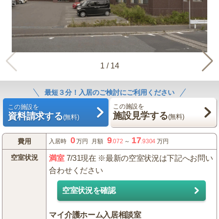
1
/
14
最短３分！入居のご検討にご利用ください
この施設を
この施設を
施設見学する
資料請求する
(無料)
(無料)
0
9
17
費用
入居時
万円
月額
.072
～
.9304
万円
空室状況
満室
7/31現在 ※最新の空室状況は下記へお問い
合わせください
空室状況を確認
マイ介護ホーム入居相談室