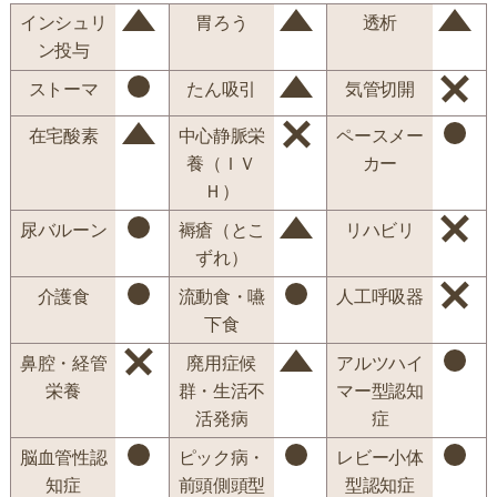
インシュリ
胃ろう
透析
ン投与
ストーマ
たん吸引
気管切開
在宅酸素
中心静脈栄
ペースメー
養（ＩＶ
カー
Ｈ）
尿バルーン
褥瘡（とこ
リハビリ
ずれ）
介護食
流動食・嚥
人工呼吸器
下食
鼻腔・経管
廃用症候
アルツハイ
栄養
群・生活不
マー型認知
活発病
症
脳血管性認
ピック病・
レビー小体
知症
前頭側頭型
型認知症