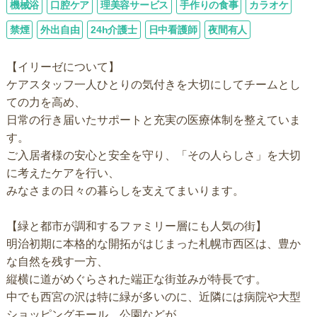
機械浴
口腔ケア
理美容サービス
手作りの食事
カラオケ
禁煙
外出自由
24h介護士
日中看護師
夜間有人
【イリーゼについて】
ケアスタッフ一人ひとりの気付きを大切にしてチームとし
ての力を高め、
日常の行き届いたサポートと充実の医療体制を整えていま
す。
ご入居者様の安心と安全を守り、「その人らしさ」を大切
に考えたケアを行い、
みなさまの日々の暮らしを支えてまいります。
【緑と都市が調和するファミリー層にも人気の街】
明治初期に本格的な開拓がはじまった札幌市西区は、豊か
な自然を残す一方、
縦横に道がめぐらされた端正な街並みが特長です。
中でも西宮の沢は特に緑が多いのに、近隣には病院や大型
ショッピングモール、公園などが