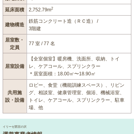
2
延床面積
2,752.79m
鉄筋コンクリート造（ＲＣ造） /
建物構造
3階建
居室数・
77 室 / 77 名
定員
【全室個室】暖房機、洗面所、収納、トイ
居室設備
レ、ケアコール、スプリンクラー
＊居室面積：18.00㎡〜18.90㎡
ロビー、食堂（機能訓練スペース）、リビン
共用施
グ、相談室、健康管理室、個浴、機械浴室、
設・設備
トイレ、ケアコール、スプリンクラー、駐車
場、他
イリーゼ西宮の沢