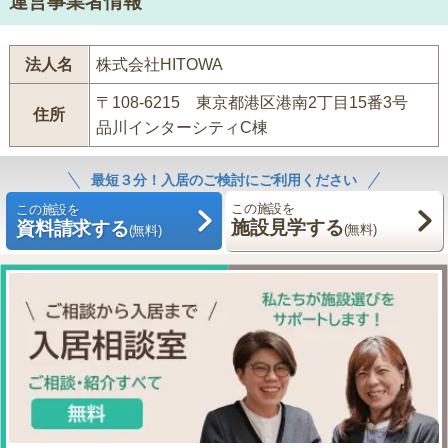
運営事業者情報
法人名
株式会社HITOWA
〒108-6215 東京都港区港南2丁目15番3号
住所
品川インターシティC棟
最短３分！入居のご検討にご利用ください
この施設を
この施設を
施設見学する
資料請求する
(無料)
(無料)