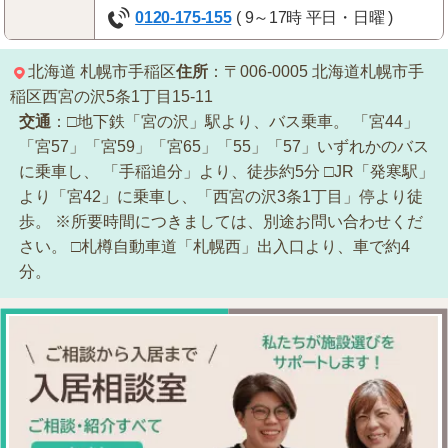
0120-175-155
( 9～17時 平日・日曜 )
北海道
札幌市手稲区
住所
：〒006-0005
北海道札幌市手
稲区西宮の沢5条1丁目15-11
交通
：□地下鉄「宮の沢」駅より、バス乗車。
「宮44」
「宮57」「宮59」「宮65」「55」「57」いずれかのバス
に乗車し、
「手稲追分」より、徒歩約5分
□JR「発寒駅」
より「宮42」に乗車し、「西宮の沢3条1丁目」停より徒
歩。
※所要時間につきましては、別途お問い合わせくだ
さい。
□札樽自動車道「札幌西」出入口より、車で約4
分。