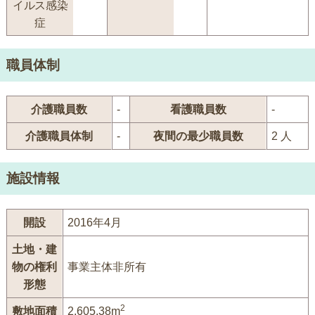
イルス感染
症
職員体制
介護職員数
-
看護職員数
-
介護職員体制
-
夜間の最少職員数
2 人
施設情報
開設
2016年4月
土地・建
物の権利
事業主体非所有
形態
2
敷地面積
2,605.38m