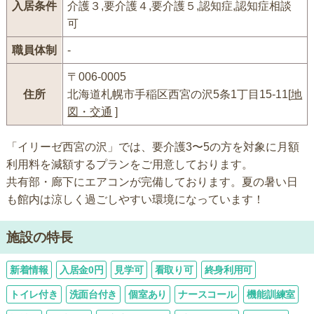
入居条件
介護３,要介護４,要介護５,認知症,認知症相談
可
職員体制
-
〒006-0005
住所
北海道札幌市手稲区西宮の沢5条1丁目15-11[
地
図・交通
]
「イリーゼ西宮の沢」では、要介護3〜5の方を対象に月額
利用料を減額するプランをご用意しております。
共有部・廊下にエアコンが完備しております。夏の暑い日
も館内は涼しく過ごしやすい環境になっています！
施設の特長
新着情報
入居金0円
見学可
看取り可
終身利用可
トイレ付き
洗面台付き
個室あり
ナースコール
機能訓練室