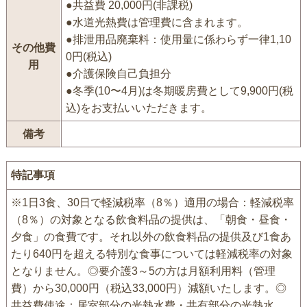
●共益費 20,000円(非課税)
●水道光熱費は管理費に含まれます。
●排泄用品廃棄料：使用量に係わらず一律1,10
その他費
0円(税込)
用
●介護保険自己負担分
●冬季(10〜4月)は冬期暖房費として9,900円(税
込)をお支払いいただきます。
備考
特記事項
※1日3食、30日で軽減税率（8％）適用の場合：軽減税率
（8％）の対象となる飲食料品の提供は、「朝食・昼食・
夕食」の食費です。それ以外の飲食料品の提供及び1食あ
たり640円を超える特別な食事については軽減税率の対象
となりません。◎要介護3～5の方は月額利用料（管理
費）から30,000円（税込33,000円）減額いたします。◎
共益費使途：居室部分の光熱水費・共有部分の光熱水