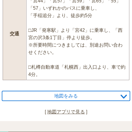
「宮44」「宮57」「宮59」「宮65」「55」
「57」いずれかのバスに乗車し、
「手稲追分」より、徒歩約5分
□JR「発寒駅」より「宮42」に乗車し、「西
交通
宮の沢3条1丁目」停より徒歩。
※所要時間につきましては、別途お問い合わ
せください。
□札樽自動車道「札幌西」出入口より、車で約
4分。
地図をみる
[
地図アプリで見る
]