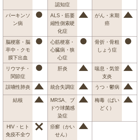
認知症
パーキンソ
ALS・筋萎
がん・末期
ン病
縮性側索硬
癌
化症
脳梗塞・脳
心筋梗塞・
骨折・骨粗
卒中・クモ
心臓病・狭
しょう症
膜下出血
心症
リウマチ・
肝炎
喘息・気管
関節症
支炎
誤嚥性肺炎
統合失調症
うつ・鬱病
結核
MRSA、ブ
梅毒（ばい
ドウ球菌感
どく）
染症
HIV・ヒト
疥癬（かい
免疫不全ウ
せん）