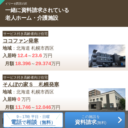
イリーゼ西宮の沢
一緒に資料請求されている
老人ホーム・介護施設
サービス付き高齢者向け住宅
ココファン発寒
地域
：
北海道
札幌市西区
12.4
23.6
入居時
～
万円
18.396
29.374
月額
～
万円
サービス付き高齢者向け住宅
そんぽの家Ｓ 札幌発寒
地域
：
北海道
札幌市西区
0
入居時
万円
11.746
12.046
月額
～
万円
9～17時 平日・日曜
この施設を
電話
相談
資料請求
サービス付き高齢者向け住宅
で
（無料）
(無料)