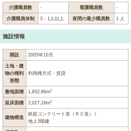
介護職員数
-
看護職員数
-
介護職員体制
3：1人以上
夜間の最少職員数
1 人
施設情報
開設
2005年10月
土地・建
物の権利
利用権方式・賃貸
形態
2
敷地面積
1,652.86m
2
延床面積
2,027.16m
鉄筋コンクリート造（ＲＣ造） /
建物構造
地上3階建