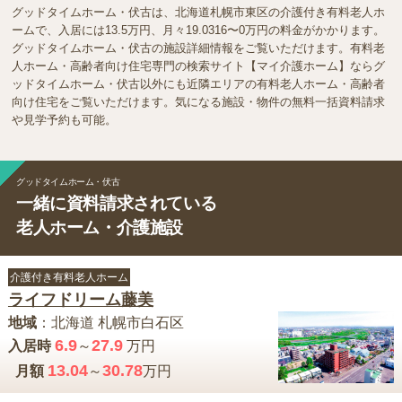
グッドタイムホーム・伏古は、北海道札幌市東区の介護付き有料老人ホ
ームで、入居には13.5万円、月々19.0316〜0万円の料金がかかります。
グッドタイムホーム・伏古の施設詳細情報をご覧いただけます。有料老
人ホーム・高齢者向け住宅専門の検索サイト【マイ介護ホーム】ならグ
ッドタイムホーム・伏古以外にも近隣エリアの有料老人ホーム・高齢者
向け住宅をご覧いただけます。気になる施設・物件の無料一括資料請求
や見学予約も可能。
グッドタイムホーム・伏古
一緒に資料請求されている
老人ホーム・介護施設
介護付き有料老人ホーム
ライフドリーム藤美
地域
：
北海道
札幌市白石区
6.9
27.9
入居時
～
万円
13.04
30.78
月額
～
万円