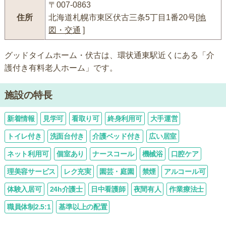
〒007-0863
住所
北海道札幌市東区伏古三条5丁目1番20号[
地
図・交通
]
グッドタイムホーム・伏古は、環状通東駅近くにある「介
護付き有料老人ホーム」です。
施設の特長
新着情報
見学可
看取り可
終身利用可
大手運営
トイレ付き
洗面台付き
介護ベッド付き
広い居室
ネット利用可
個室あり
ナースコール
機械浴
口腔ケア
理美容サービス
レク充実
園芸・庭園
禁煙
アルコール可
体験入居可
24h介護士
日中看護師
夜間有人
作業療法士
職員体制2.5:1
基準以上の配置