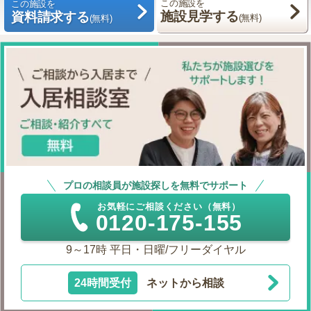
この施設を
この施設を
施設見学する
資料請求する
(無料)
(無料)
プロの相談員が施設探しを無料でサポート
お気軽にご相談ください（無料）
0120-175-155
9～17時 平日・日曜/フリーダイヤル
24時間受付
ネットから相談