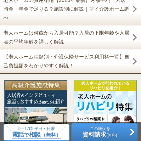
老人ホームの費用相場【2026年最新】月額平均・入居一
時金・年金で足りる？施設別に解説｜マイ介護ホーム調
べ
老人ホームは何歳から入居可能？入居の下限年齢や入居
者の平均年齢を詳しく解説
【老人ホーム種類別・介護保険サービス利用料一覧】自
己負担額をわかりやすく解説！
9～17時 平日・日曜
この施設を
電話
相談
資料請求
で
（無料）
(無料)