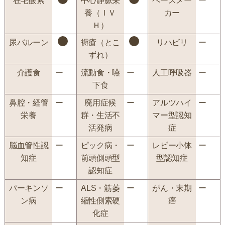
在宅酸素
中心静脈栄
ペースメー
ー
養（ＩＶ
カー
Ｈ）
尿バルーン
褥瘡（とこ
リハビリ
ー
ずれ）
介護食
ー
流動食・嚥
ー
人工呼吸器
ー
下食
鼻腔・経管
ー
廃用症候
ー
アルツハイ
ー
栄養
群・生活不
マー型認知
活発病
症
脳血管性認
ー
ピック病・
ー
レビー小体
ー
知症
前頭側頭型
型認知症
認知症
パーキンソ
ー
ALS・筋萎
ー
がん・末期
ー
ン病
縮性側索硬
癌
化症