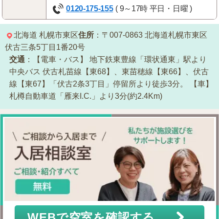
0120-175-155
( 9～17時 平日・日曜 )
北海道
札幌市東区
住所
：〒007-0863
北海道札幌市東区
伏古三条5丁目1番20号
交通
：【電車・バス】
地下鉄東豊線「環状通東」駅より
中央バス
伏古札苗線【東68】、東苗穂線【東66】、伏古
線【東67】「伏古2条3丁目」停留所より徒歩3分。
【車】
札樽自動車道「雁来I.C.」より3分(約2.4Km)
WEBで空室を確認する