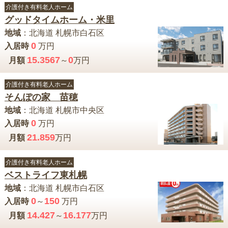
介護付き有料老人ホーム
グッドタイムホーム・米里
地域
：
北海道
札幌市白石区
0
入居時
万円
15.3567
0
月額
～
万円
介護付き有料老人ホーム
そんぽの家 苗穂
地域
：
北海道
札幌市中央区
0
入居時
万円
21.859
月額
万円
介護付き有料老人ホーム
ベストライフ東札幌
地域
：
北海道
札幌市白石区
0
150
入居時
～
万円
14.427
16.177
月額
～
万円