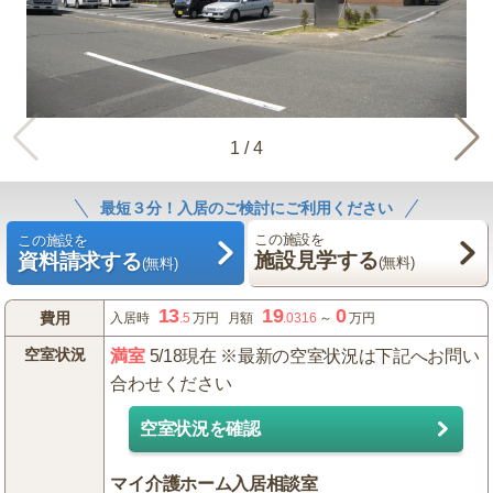
1
/
4
最短３分！入居のご検討にご利用ください
この施設を
この施設を
施設見学する
資料請求する
(無料)
(無料)
13
19
0
費用
入居時
.5
万円
月額
.0316
～
万円
空室状況
満室
5/18現在 ※最新の空室状況は下記へお問い
合わせください
空室状況を確認
マイ介護ホーム入居相談室