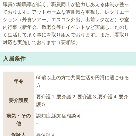
職員の離職率が低く、職員同士が協力しあえる体制が整っ
ております。アットホームな雰囲気を重視し、レクリエー
ション（外食ツアー、エスコン外出、出前レクなど）や室
内行事（新年会、敬老会等）イベントなど実施し、たのし
く生活して頂く事にを取り組んでおります。また、看取り
対応も実施しております（要相談）
入居条件
60歳以上の方で共同生活を円滑に過ごせる
年令
方
要介護１,要介護２,要介護３,要介護４,要介
要介護度
護５
病気・その
認知症,認知症相談可
他
-
保証人
要保証人