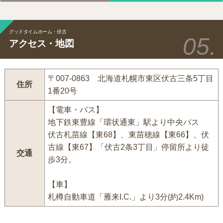
グッドタイムホーム・伏古
アクセス・地図
〒007-0863 北海道札幌市東区伏古三条5丁目
住所
1番20号
【電車・バス】
地下鉄東豊線「環状通東」駅より中央バス
伏古札苗線【東68】、東苗穂線【東66】、伏
古線【東67】「伏古2条3丁目」停留所より徒
交通
歩3分。
【車】
札樽自動車道「雁来I.C.」より3分(約2.4Km)