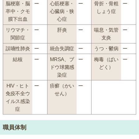
脳梗塞・脳
ー
心筋梗塞・
ー
骨折・骨粗
ー
卒中・クモ
心臓病・狭
しょう症
膜下出血
心症
リウマチ・
ー
肝炎
ー
喘息・気管
ー
関節症
支炎
誤嚥性肺炎
ー
統合失調症
ー
うつ・鬱病
ー
結核
ー
MRSA、ブ
ー
梅毒（ばい
ー
ドウ球菌感
どく）
染症
HIV・ヒト
ー
疥癬（かい
ー
免疫不全ウ
せん）
イルス感染
症
職員体制