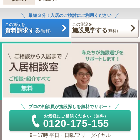
最短３分！入居のご検討にご利用ください
この施設を
この施設を
施設見学する
資料請求する
(無料)
(無料)
プロの相談員が施設探しを無料でサポート
お気軽にご相談ください（無料）
0120-175-155
9～17時 平日・日曜/フリーダイヤル