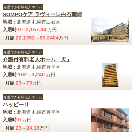
介護付き有料老人ホーム
SOMPOケア ラヴィーレ白石南郷
地域
：
北海道
札幌市白石区
0
2,157.84
入居時
～
万円
22.1352
80.2404
月額
～
万円
介護付き有料老人ホーム
介護付有料老人ホーム「天」
地域
：
北海道
札幌市豊平区
162
3,240
入居時
～
万円
23
73
月額
～
万円
介護付き有料老人ホーム
ハッピーⅡ
地域
：
北海道
札幌市豊平区
0
入居時
万円
23
24.16
月額
～
万円