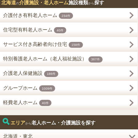
北海道
介護施設・老人ホーム
施設種類
探す
の
から
介護付き有料老人ホーム
234件
住宅型有料老人ホーム
40件
サービス付き高齢者向け住宅
158件
特別養護老人ホーム（老人福祉施設）
367件
介護老人保健施設
186件
グループホーム
1009件
軽費老人ホーム
40件
エリア
老人ホーム・介護施設を探す
から
北海道・東北