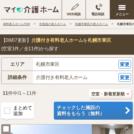
WEB相談
電話相談
有料老人ホームTOP
北海道の老人ホーム
札幌市東区の老人ホーム
札幌市東区
【08/07更新】
介護付き有料老人ホーム
を
札幌市東区
(空室1件／全11件)
から探す
エリア
札幌市東区
変更
詳細条件
介護付き有料老人ホーム
変更
11
件中/1～11件
チェックした施設の
まとめて
追加
資料をもらう（無料）