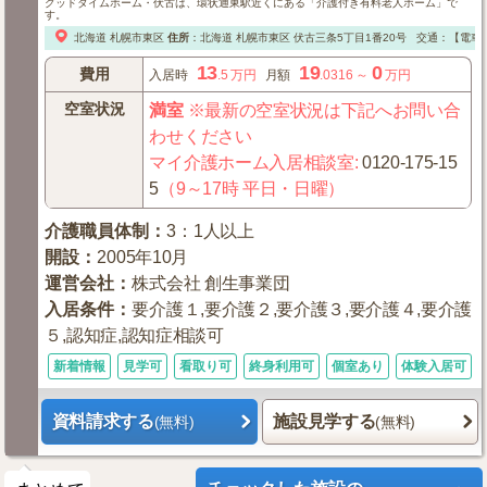
グッドタイムホーム・伏古は、環状通東駅近くにある「介護付き有料老人ホーム」で
す。
北海道
札幌市東区
住所
：
北海道
札幌市東区
伏古三条5丁目1番20号
交通：【電車
13
19
0
費用
入居時
.5
万円
月額
.0316
～
万円
空室状況
満室
※最新の空室状況は下記へお問い合
わせください
マイ介護ホーム入居相談室
:
0120-175-15
5
（9～17時 平日・日曜）
介護職員体制
：
3：1人以上
開設
：
2005年10月
運営会社
：
株式会社 創生事業団
入居条件
：
要介護１,要介護２,要介護３,要介護４,要介護
５,認知症,認知症相談可
新着情報
見学可
看取り可
終身利用可
個室あり
体験入居可
資料請求する
施設見学する
(無料)
(無料)