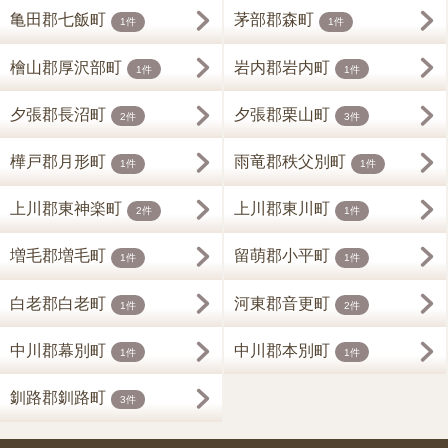
亀田郡七飯町
茅部郡森町
1件
1件
檜山郡厚沢部町
岩内郡岩内町
1件
1件
夕張郡長沼町
夕張郡栗山町
2件
3件
樺戸郡月形町
雨竜郡秩父別町
1件
1件
上川郡東神楽町
上川郡東川町
2件
1件
増毛郡増毛町
留萌郡小平町
1件
1件
白老郡白老町
河東郡音更町
1件
2件
中川郡幕別町
中川郡本別町
1件
1件
釧路郡釧路町
3件