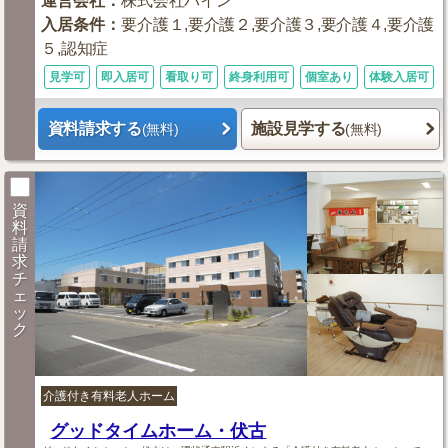
運営会社
：
株式会社パイン
入居条件
：
要介護１,要介護２,要介護３,要介護４,要介護
５,認知症
見学可
即入居可
看取り可
終身利用可
個室あり
体験入居可
資料請求する
施設見学する
(無料)
(無料)
資
料
請
求
チ
ェ
ッ
ク
介護付き有料老人ホーム
グッドタイムホーム・伏古