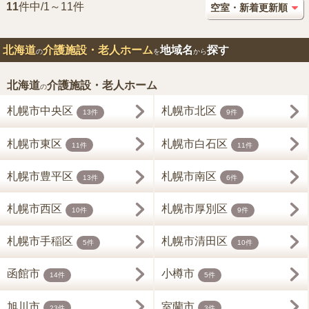
11
件中/1～11件
北海道
介護施設・老人ホーム
地域名
探す
の
を
から
北海道
介護施設・老人ホーム
の
札幌市中央区
札幌市北区
13件
9件
札幌市東区
札幌市白石区
11件
11件
札幌市豊平区
札幌市南区
13件
6件
札幌市西区
札幌市厚別区
10件
9件
札幌市手稲区
札幌市清田区
5件
10件
函館市
小樽市
14件
5件
旭川市
室蘭市
23件
3件