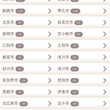
釧路市
帯広市
14件
13件
北見市
岩見沢市
3件
3件
留萌市
苫小牧市
1件
3件
江別市
士別市
6件
2件
根室市
滝川市
1件
3件
砂川市
深川市
2件
1件
富良野市
登別市
2件
2件
恵庭市
伊達市
4件
3件
北広島市
北斗市
2件
3件