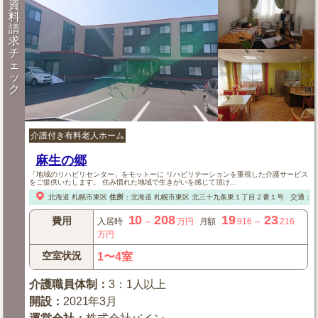
資
料
請
求
チ
ェ
ッ
ク
介護付き有料老人ホーム
麻生の郷
「地域のリハビリセンター」をモットーに リハビリテーションを重視した介護サービス
をご提供いたします。 住み慣れた地域で生きがいを感じて頂け...
北海道
札幌市東区
住所
：
北海道
札幌市東区
北三十九条東１丁目２番１号
交通：【
10
208
19
23
費用
入居時
～
万円
月額
.916
～
.216
万円
空室状況
1〜4室
介護職員体制
：
3：1人以上
開設
：
2021年3月