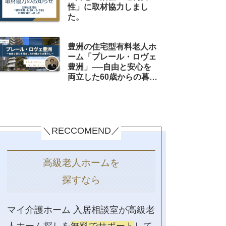
性」に取材協力しまし
た。
豊洲の住宅型有料老人ホ
ーム「プレール・ロヴェ
豊洲」──自由と安心を
両立した60歳からの暮ら
し【支配人インタビュ
ー】
＼RECCOMEND／
高級老人ホームを
探すなら
マイ介護ホーム 入居相談室が高級老
人ホーム探しを
無料でサポート
して