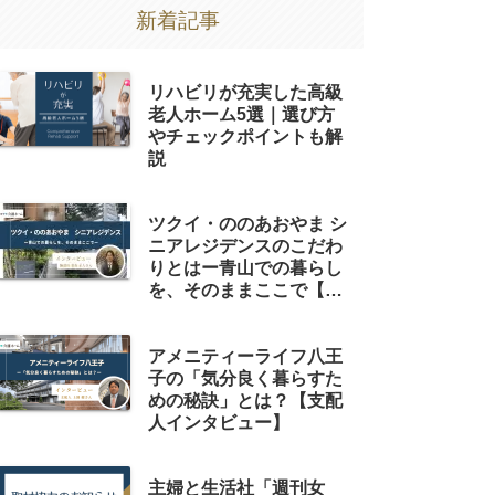
新着記事
リハビリが充実した高級
老人ホーム5選｜選び方
やチェックポイントも解
説
ツクイ・ののあおやま シ
ニアレジデンスのこだわ
りとはー青山での暮らし
を、そのままここで【総
支配人 葛島様インタビュ
ー】
アメニティーライフ八王
子の「気分良く暮らすた
めの秘訣」とは？【支配
人インタビュー】
主婦と生活社「週刊女