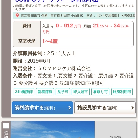
24時間の看護と充実した医療体制のホームです。 生涯にわたる安心の暮らしを支えてま
いります。
東京都
町田市
住所
：
東京都
町田市
小山町62
交通：【公共交通機関】
●JR横浜
0
912
21
34
費用
入居時
～
万円
月額
.5574
～
.2234
万円
空室状況
1〜4室
介護職員体制
：
2.5：1人以上
開設
：
2015年6月
運営会社
：
ＳＯＭＰＯケア株式会社
入居条件
：
要支援１,要支援２,要介護１,要介護２,要介護
３,要介護４,要介護５,認知症,認知症相談可
24h看護師
新着情報
見学可
即入居可
看取り可
終身利用可
資料請求する
施設見学する
(無料)
(無料)
資