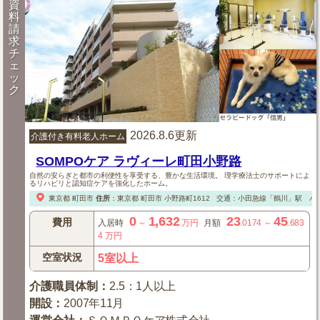
資
料
請
求
チ
ェ
ッ
ク
2026.8.6更新
介護付き有料老人ホーム
SOMPOケア ラヴィーレ町田小野路
自然の安らぎと都市の利便性を享受する、豊かな生活環境。 理学療法士のサポートによ
るリハビリと認知症ケアを強化したホーム。
東京都
町田市
住所
：
東京都
町田市
小野路町1612
交通：小田急線「鶴川」駅 バス
0
1,632
23
45
費用
入居時
～
万円
月額
.0174
～
.683
4
万円
空室状況
5室以上
介護職員体制
：
2.5：1人以上
開設
：
2007年11月