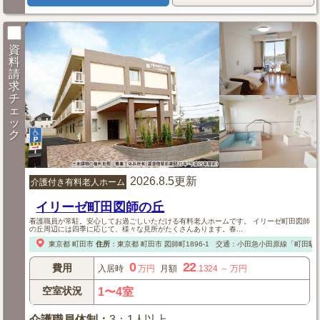
資
料
請
求
チ
ェ
ッ
ク
2026.8.5更新
介護付き有料老人ホーム
イリーゼ町田図師の丘
看護職員が常駐。安心してお過ごしいただける有料老人ホームです。 イリーゼ町田図師
の丘周辺には四季に応じて、様々な見所がたくさんあります。春...
東京都
町田市
住所
：
東京都
町田市
図師町1896-1
交通：小田急小田原線「町田駅」
0
22
費用
入居時
万円
月額
.1324
～
万円
空室状況
1〜4室
介護職員体制
：
3：1人以上