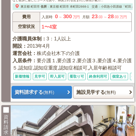
など散歩に適したコースもあり、緑あふれる恵まれた環境が魅力...
東京都
町田市
住所
：
東京都
町田市
本町田2668-1
交通：小田急小田原線「町田」
0
300
23
28
費用
入居時
～
万円
月額
.03
～
.03
万円
空室状況
1〜4室
介護職員体制
：
3：1人以上
開設
：
2013年4月
運営会社
：
株式会社木下の介護
入居条件
：
要介護１,要介護２,要介護３,要介護４,要介護
５,認知症,認知症重度,認知症相談可,入居年齢相談可
新着情報
見学可
即入居可
看取り可
終身利用可
個室あり
体
資料請求する
施設見学する
(無料)
(無料)
資
料
請
求