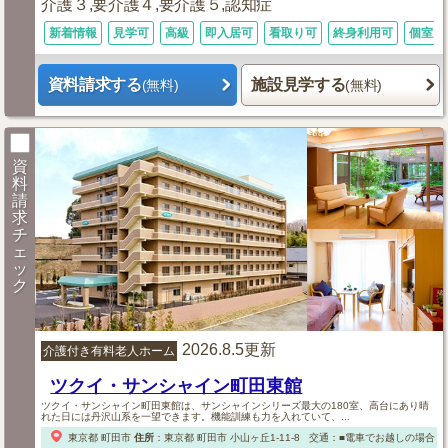
介護３,要介護４,要介護５,認知症
新着情報
見学可
高級
即入居可
看取り可
終身利用可
個室あ
資料請求する
施設見学する
(無料)
(無料)
資
料
請
求
チ
ェ
ッ
ク
2026.8.5更新
介護付き有料老人ホーム
ツクイ・サンシャイン町田東館
ツクイ・サンシャイン町田東館は、サンシャインシリーズ最大の180室、高台にあり晴
れた日には丹沢山系を一望できます。機能訓練も力を入れていて、...
東京都
町田市
住所
：
東京都
町田市
小山ヶ丘1-11-8
交通：■電車でお越しの場合
京