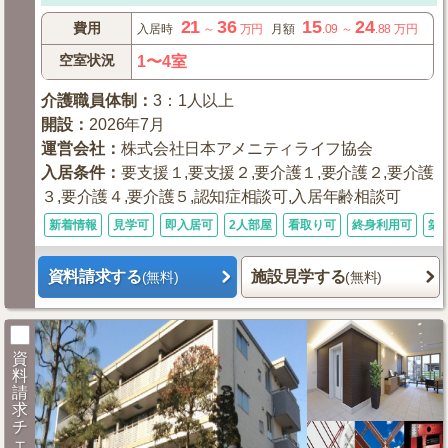
21
36
15
24
費用
入居時
～
万円
月額
.09
～
.88
万円
空室状況
1〜4室
介護職員体制
：
3：1人以上
開設
：
2026年7月
運営会社
：
株式会社日本アメニティライフ協会
入居条件
：
要支援１,要支援２,要介護１,要介護２,要介護
３,要介護４,要介護５,認知症相談可,入居年齢相談可
新着情報
見学可
即入居可
2人部屋
看取り可
終身利用可
築
資料請求する
施設見学する
(無料)
(無料)
資
料
請
求
チ
ェ