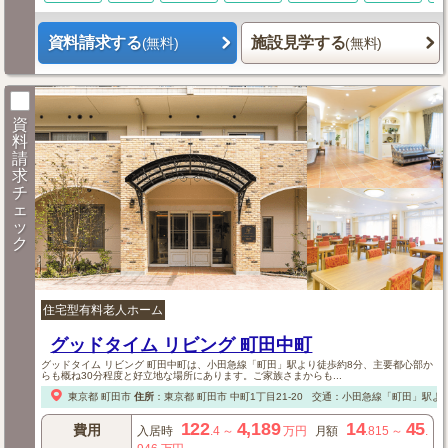
資料請求する
施設見学する
(無料)
(無料)
資
料
請
求
チ
ェ
ッ
ク
住宅型有料老人ホーム
グッドタイム リビング 町田中町
グッドタイム リビング 町田中町は、小田急線「町田」駅より徒歩約8分、主要都心部か
らも概ね30分程度と好立地な場所にあります。ご家族さまからも...
東京都
町田市
住所
：
東京都
町田市
中町1丁目21-20
交通：小田急線「町田」駅より
122
4,189
14
45
費用
入居時
.4
～
万円
月額
.815
～
.