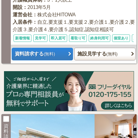
開設
：
2013年5月
運営会社
：
株式会社HITOWA
入居条件
：
自立,要支援１,要支援２,要介護１,要介護２,要
介護３,要介護４,要介護５,認知症,認知症相談可
新着情報
見学可
即入居可
看取り可
終身利用可
個室あり
入
資料請求する
施設見学する
(無料)
(無料)
資
料
請