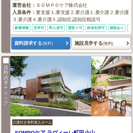
運営会社
：
ＳＯＭＰＯケア株式会社
入居条件
：
要支援１,要支援２,要介護１,要介護２,要介護
３,要介護４,要介護５,認知症,認知症相談可
新着情報
見学可
即入居可
看取り可
終身利用可
個室あり
体
資料請求する
施設見学する
(無料)
(無料)
資
料
請
求
チ
ェ
ッ
ク
介護付き有料老人ホーム
SOMPOケア ラヴィーレ町田小山