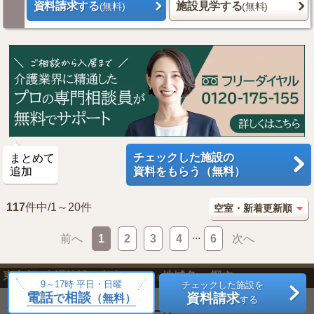
資料請求する
施設見学する
(無料)
(無料)
チェックした施設の
まとめて
追加
資料をもらう（無料）
117
件中/1～20件
...
前へ
1
2
3
4
6
次へ
東京都
介護施設・老人ホーム
地域名
探す
の
を
から
9～17時 平日・日曜
チェックした施設を
電話
相談
資料請求
で
（無料）
する
東京23区
介護施設・老人ホーム
の