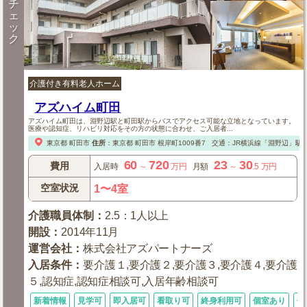
チ
ェ
ッ
ク
介護付き有料老人ホーム
アズハイム町田
アズハイム町田は、淵野辺駅と町田駅からバスでアクセス可能な立地となっています。
医療や認知症、リハビリ対応をその方の状態に合わせ、ご入居者...
東京都
町田市
住所
：
東京都
町田市
根岸町1009番7
交通：JR横浜線「淵野辺」駅
60
720
23
30
費用
入居時
～
万円
月額
～
.5
万円
空室状況
1〜4室
介護職員体制
：
2.5：1人以上
開設
：
2014年11月
運営会社
：
株式会社アズパートナーズ
入居条件
：
要介護１,要介護２,要介護３,要介護４,要介護
５,認知症,認知症相談可,入居年齢相談可
新着情報
見学可
即入居可
看取り可
終身利用可
個室あり
体