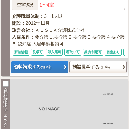
空室状況
1〜4室
介護職員体制
：
3：1人以上
開設
：
2012年11月
運営会社
：
ＡＬＳＯＫ介護株式会社
入居条件
：
要介護１,要介護２,要介護３,要介護４,要介護
５,認知症,入居年齢相談可
新着情報
見学可
即入居可
看取り可
終身利用可
個室あり
入
資料請求する
施設見学する
(無料)
(無料)
資
料
請
求
チ
ェ
ッ
ク