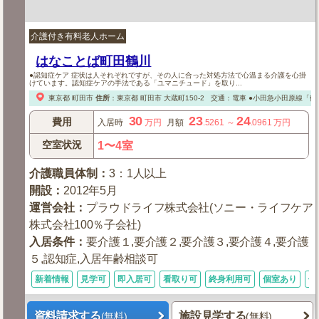
介護付き有料老人ホーム
はなことば町田鶴川
●認知症ケア 症状は人それぞれですが、その人に合った対処方法で心温まる介護を心掛
けています。認知症ケアの手法である「ユマニチュード」を取り...
東京都
町田市
住所
：
東京都
町田市
大蔵町150-2
交通：電車
●小田急小田原線「鶴
30
23
24
費用
入居時
万円
月額
.5261
～
.0961
万円
空室状況
1〜4室
介護職員体制
：
3：1人以上
開設
：
2012年5月
運営会社
：
プラウドライフ株式会社(ソニー・ライフケア
株式会社100％子会社)
入居条件
：
要介護１,要介護２,要介護３,要介護４,要介護
５,認知症,入居年齢相談可
新着情報
見学可
即入居可
看取り可
終身利用可
個室あり
体
資料請求する
施設見学する
(無料)
(無料)