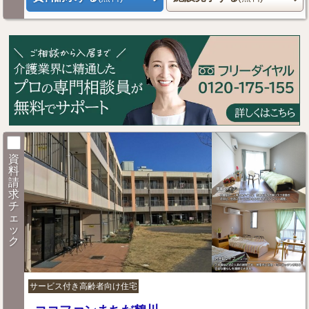
資
料
請
求
チ
ェ
ッ
ク
サービス付き高齢者向け住宅