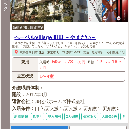
ッ
ク
高齢者向け賃貸住宅
ヘーベルVillage 町田 ～やまだい～
「適度な生活支援」や「暮らし見守りサービス」を備えた、元気なシニアのための賃貸
住宅。「施設」ではなく、いきいきと、ゆうゆうと、安心して暮...
東京都
町田市
住所
：
東京都
町田市
森野1-7-27
交通：最寄り駅：
小田急線「町田」
50
73
12
16
費用
入居時
.49
～
.95
万円
月額
.15
～
.75
万円
空室状況
1〜4室
介護職員体制
：
-
開設
：
2012年3月
運営会社
：
旭化成ホームズ株式会社
入居条件
：
自立,要支援１,要支援２,要介護１,要介護２
新着情報
見学可
即入居可
2人部屋
個室あり
入居金0円
キッ