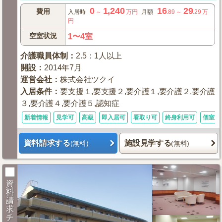
0
1,240
16
29
費用
入居時
～
万円
月額
.89
～
.29
万
円
空室状況
1〜4室
介護職員体制
：
2.5：1人以上
開設
：
2014年7月
運営会社
：
株式会社ツクイ
入居条件
：
要支援１,要支援２,要介護１,要介護２,要介護
３,要介護４,要介護５,認知症
新着情報
見学可
高級
即入居可
看取り可
終身利用可
個室あ
資料請求する
施設見学する
(無料)
(無料)
資
料
請
求
チ