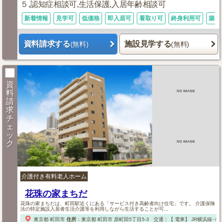
５,認知症相談可,生活保護,入居年齢相談可
新着情報
見学可
低価格
即入居可
看取り可
終身利用可
築浅
資料請求する
施設見学する
(無料)
(無料)
資
料
請
求
チ
ェ
ッ
ク
介護付き有料老人ホーム
花珠の家まちだ
花珠の家まちだは、町田駅近くにある「サービス付き高齢者向け住宅」です。 介護保険
法の特定施設入居者生活介護等を利用しながら生活することが可...
東京都
町田市
住所
：
東京都
町田市
原町田5丁目5-3
交通：【 電車】
JR横浜線･