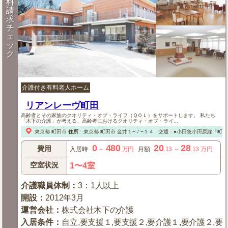
料
請
求
チ
ェ
ッ
ク
介護付き有料老人ホーム
リアンレーヴ町田
高齢者とその家族のクオリティ・オブ・ライフ（ＱＯＬ）をサポートします。 私たち
「木下の介護」が考える、高齢者におけるクオリティ・オブ・ライ...
東京都
町田市
住所
：
東京都
町田市
金井１−７−１４
交通：●小田急小田原線「町田
0
480
20
28
費用
入居時
～
万円
月額
.13
～
.13
万円
空室状況
1〜4室
介護職員体制
：
3：1人以上
開設
：
2012年3月
運営会社
：
株式会社木下の介護
入居条件
：
自立,要支援１,要支援２,要介護１,要介護２,要