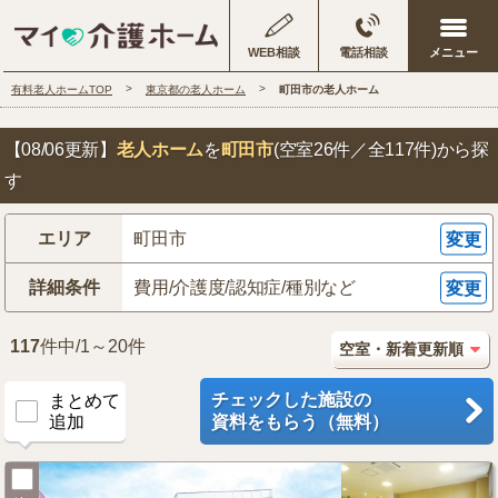
WEB相談
電話相談
有料老人ホームTOP
東京都の老人ホーム
町田市の老人ホーム
【08/06更新】
老人ホーム
を
町田市
(空室26件／全117件)
から探
す
エリア
町田市
変更
詳細条件
費用/介護度/認知症/種別など
変更
117
件中/1～20件
チェックした施設の
まとめて
追加
資料をもらう（無料）