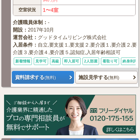
946
万円
空室状況
1〜4室
介護職員体制
：
-
開設
：
2017年10月
運営会社
：
グッドタイムリビング株式会社
入居条件
：
自立,要支援１,要支援２,要介護１,要介護２,要
介護３,要介護４,要介護５,認知症,入居年齢相談可
新着情報
見学可
高級
即入居可
2人部屋
看取り可
終身利用
資料請求する
施設見学する
(無料)
(無料)