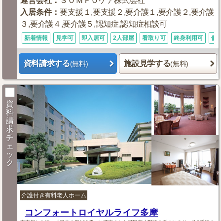
運営会社
：
ＳＯＭＰＯケア株式会社
入居条件
：
要支援１,要支援２,要介護１,要介護２,要介護
３,要介護４,要介護５,認知症,認知症相談可
新着情報
見学可
即入居可
2人部屋
看取り可
終身利用可
個
資料請求する
施設見学する
(無料)
(無料)
資
料
請
求
チ
ェ
ッ
ク
介護付き有料老人ホーム
コンフォートロイヤルライフ多摩