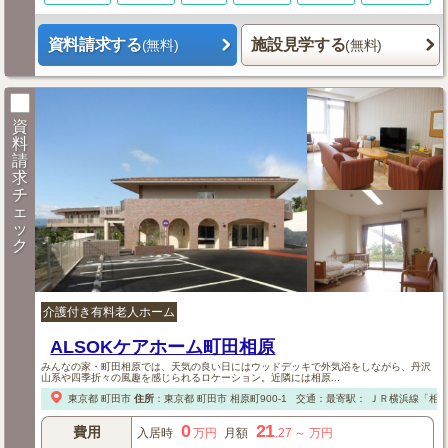
資料請求する
施設見学する
(無料)
(無料)
資
料
請
求
チ
ェ
ッ
ク
介護付き有料老人ホーム
ALSOKケアホーム町田相原
みんなの家・町田相原では、天気の良い日にはウッドデッキで外気浴をしながら、丹沢
山系や四季折々の風趣を感じられるロケーション。近隣には相原...
東京都
町田市
住所
：
東京都
町田市
相原町900-1
交通：最寄駅：
ＪＲ横浜線「相原
0
21
費用
入居時
万円
月額
.27
～
万円