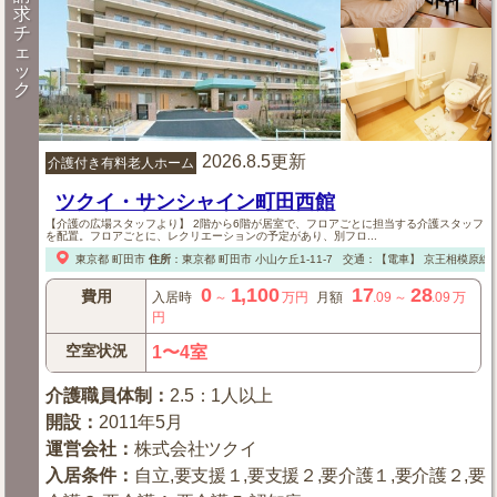
求
チ
ェ
ッ
ク
2026.8.5更新
介護付き有料老人ホーム
ツクイ・サンシャイン町田西館
【介護の広場スタッフより】 2階から6階が居室で、フロアごとに担当する介護スタッフ
を配置。フロアごとに、レクリエーションの予定があり、別フロ...
東京都
町田市
住所
：
東京都
町田市
小山ケ丘1-11-7
交通：【電車】
京王相模原線「
0
1,100
17
28
費用
入居時
～
万円
月額
.09
～
.09
万
円
空室状況
1〜4室
介護職員体制
：
2.5：1人以上
開設
：
2011年5月
運営会社
：
株式会社ツクイ
入居条件
：
自立,要支援１,要支援２,要介護１,要介護２,要