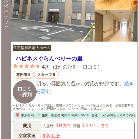
請
求
チ
ェ
ッ
ク
住宅型有料老人ホーム
ハピネスぐらんべりーの里
★★★★★
4.7
（
1件の評判・口コミ
）
雰囲気 5
スタッフ 5
明るい雰囲気と温かい対応が好評です。
続き
口コミ
を読む
・評判
ハピネスぐらんべりーの里は、南町田グランベリーパーク駅近くにある「住宅型有料老
人ホーム」です。つきみ野駅からも車でアクセス可能。お休みの...
東京都
町田市
住所
：
東京都
町田市
鶴間6-30-19
交通：つきみ野駅より車で約9分
10
11
費用
入居時
万円
月額
.512
～
万円
空室状況
5室以上