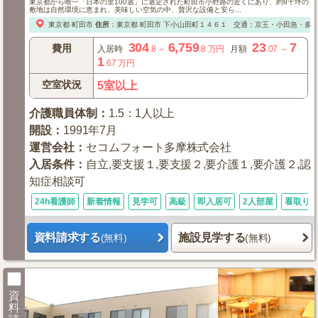
東京都から唯一「日本の里100選」に選定された町田市小野路の近くにあり、約8千坪の
敷地は自然環境に恵まれ、美味しい空気の中、贅沢な設備と安ら...
東京都
町田市
住所
：
東京都
町田市
下小山田町１４６１
交通：京王・小田急・多摩
304
6,759
23
7
費用
入居時
.8
～
.8
万円
月額
.07
～
1
.67
万円
空室状況
5室以上
介護職員体制
：
1.5：1人以上
開設
：
1991年7月
運営会社
：
セコムフォート多摩株式会社
入居条件
：
自立,要支援１,要支援２,要介護１,要介護２,認
知症相談可
24h看護師
新着情報
見学可
高級
即入居可
2人部屋
看取り
資料請求する
施設見学する
(無料)
(無料)
資
料