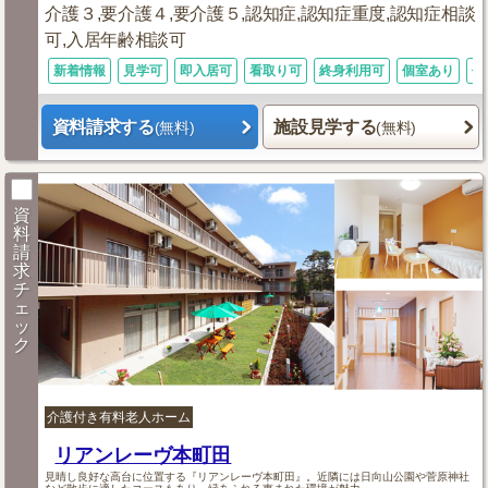
介護３,要介護４,要介護５,認知症,認知症重度,認知症相談
可,入居年齢相談可
新着情報
見学可
即入居可
看取り可
終身利用可
個室あり
体
資料請求する
施設見学する
(無料)
(無料)
資
料
請
求
チ
ェ
ッ
ク
介護付き有料老人ホーム
リアンレーヴ本町田
見晴し良好な高台に位置する『リアンレーヴ本町田』。近隣には日向山公園や菅原神社