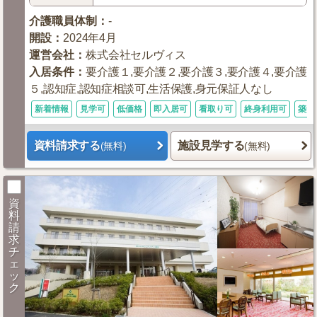
介護職員体制
：
-
開設
：
2024年4月
運営会社
：
株式会社セルヴィス
入居条件
：
要介護１,要介護２,要介護３,要介護４,要介護
５,認知症,認知症相談可,生活保護,身元保証人なし
新着情報
見学可
低価格
即入居可
看取り可
終身利用可
築浅
資料請求する
施設見学する
(無料)
(無料)
資
料
請
求
チ
ェ
ッ
ク