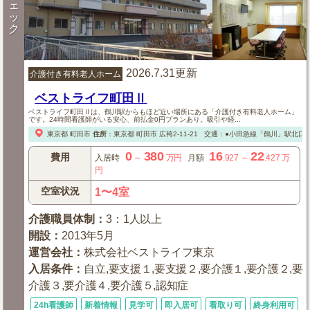
ェ
ッ
ク
2026.7.31更新
介護付き有料老人ホーム
ベストライフ町田Ⅱ
ベストライフ町田Ⅱは、鶴川駅からもほど近い場所にある「介護付き有料老人ホーム」
です。24時間看護師がいる安心、前払金0円プランあり。吸引や経...
東京都
町田市
住所
：
東京都
町田市
広袴2-11-21
交通：●小田急線「鶴川」駅北口
0
380
16
22
費用
入居時
～
万円
月額
.927
～
.427
万
円
空室状況
1〜4室
介護職員体制
：
3：1人以上
開設
：
2013年5月
運営会社
：
株式会社ベストライフ東京
入居条件
：
自立,要支援１,要支援２,要介護１,要介護２,要
介護３,要介護４,要介護５,認知症
24h看護師
新着情報
見学可
即入居可
看取り可
終身利用可