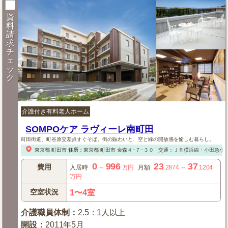
資
料
請
求
チ
ェ
ッ
ク
介護付き有料老人ホーム
SOMPOケア ラヴィーレ南町田
町田街道、町谷原交差点すぐそば。街の賑わいと、空と緑の開放感を愉しむ暮らし。
東京都
町田市
住所
：
東京都
町田市
金森４−７−３０
交通：ＪＲ横浜線・小田急小
0
996
23
37
費用
入居時
～
万円
月額
.2874
～
.1204
万円
空室状況
1〜4室
介護職員体制
：
2.5：1人以上
開設
：
2011年5月