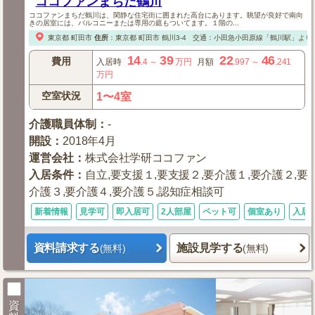
ココファンまちだ鶴川
ココファンまちだ鶴川は、閑静な住宅街に囲まれた高台にあります。眺望が良好で南向
きの居室には、バルコニーまたは専用の庭もついてます。１階の...
東京都
町田市
住所
：
東京都
町田市
鶴川3-4
交通：小田急小田原線「鶴川駅」より
14
39
22
46
費用
入居時
.4
～
万円
月額
.997
～
.241
万円
空室状況
1〜4室
介護職員体制
：
-
開設
：
2018年4月
運営会社
：
株式会社学研ココファン
入居条件
：
自立,要支援１,要支援２,要介護１,要介護２,要
介護３,要介護４,要介護５,認知症相談可
新着情報
見学可
即入居可
2人部屋
ペット可
個室あり
入居
資料請求する
施設見学する
(無料)
(無料)
資