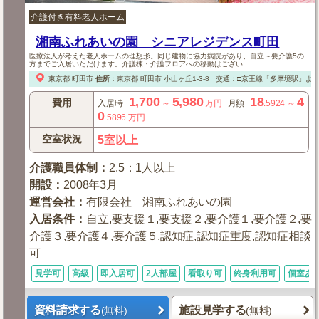
介護付き有料老人ホーム
湘南ふれあいの園 シニアレジデンス町田
医療法人が考えた老人ホームの理想形。同じ建物に協力病院があり、自立～要介護5の
方までご入居いただけます。介護棟・介護フロアへの移動はござい...
東京都
町田市
住所
：
東京都
町田市
小山ヶ丘1-3-8
交通：□京王線「多摩境駅」より
1,700
5,980
18
4
費用
入居時
～
万円
月額
.5924
～
0
.5896
万円
空室状況
5室以上
介護職員体制
：
2.5：1人以上
開設
：
2008年3月
運営会社
：
有限会社 湘南ふれあいの園
入居条件
：
自立,要支援１,要支援２,要介護１,要介護２,要
介護３,要介護４,要介護５,認知症,認知症重度,認知症相談
可
見学可
高級
即入居可
2人部屋
看取り可
終身利用可
個室あ
資料請求する
施設見学する
(無料)
(無料)