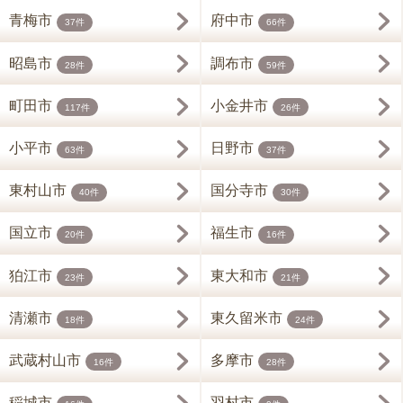
青梅市
府中市
37件
66件
昭島市
調布市
28件
59件
町田市
小金井市
117件
26件
小平市
日野市
63件
37件
東村山市
国分寺市
40件
30件
国立市
福生市
20件
16件
狛江市
東大和市
23件
21件
清瀬市
東久留米市
18件
24件
武蔵村山市
多摩市
16件
28件
稲城市
羽村市