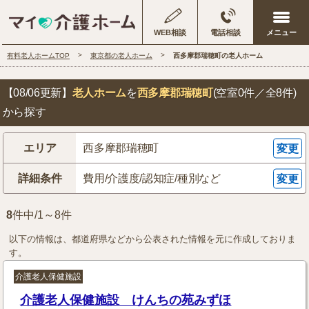
WEB相談
電話相談
有料老人ホームTOP
東京都の老人ホーム
西多摩郡瑞穂町の老人ホーム
【08/06更新】
老人ホーム
を
西多摩郡瑞穂町
(空室0件／全8件)
から探す
エリア
西多摩郡瑞穂町
変更
詳細条件
費用/介護度/認知症/種別など
変更
8
件中/1～8件
以下の情報は、都道府県などから公表された情報を元に作成しておりま
す。
介護老人保健施設
介護老人保健施設 けんちの苑みずほ