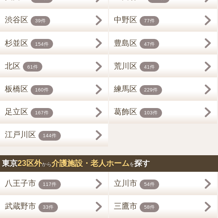
渋谷区
中野区
39件
77件
杉並区
豊島区
154件
47件
北区
荒川区
61件
41件
板橋区
練馬区
160件
229件
足立区
葛飾区
167件
103件
江戸川区
144件
東京
23区外
介護施設・老人ホーム
探す
から
を
八王子市
立川市
117件
54件
武蔵野市
三鷹市
33件
58件