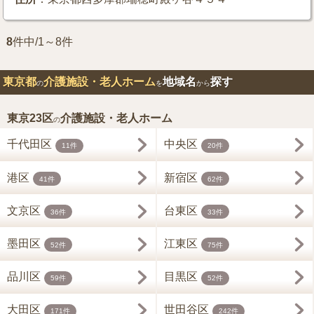
8
件中/1～8件
東京都
介護施設・老人ホーム
地域名
探す
の
を
から
東京23区
介護施設・老人ホーム
の
千代田区
中央区
11件
20件
港区
新宿区
41件
62件
文京区
台東区
36件
33件
墨田区
江東区
52件
75件
品川区
目黒区
59件
52件
大田区
世田谷区
171件
242件