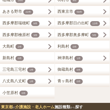
16件
9件
あきる野市
西東京市
22件
59件
西多摩郡瑞穂町
西多摩郡日の出町
8件
12件
西多摩郡檜原村
西多摩郡奥多摩町
3件
5件
大島町
利島村
2件
0件
新島村
神津島村
0件
1件
三宅島三宅村
御蔵島村
1件
0件
八丈島八丈町
青ヶ島村
1件
0件
小笠原村
0件
東京都
介護施設・老人ホーム
施設種類
探す
の
から