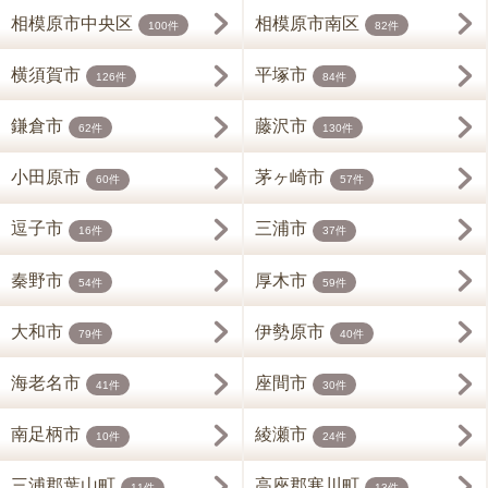
相模原市中央区
相模原市南区
100件
82件
横須賀市
平塚市
126件
84件
鎌倉市
藤沢市
62件
130件
小田原市
茅ヶ崎市
60件
57件
逗子市
三浦市
16件
37件
秦野市
厚木市
54件
59件
大和市
伊勢原市
79件
40件
海老名市
座間市
41件
30件
南足柄市
綾瀬市
10件
24件
三浦郡葉山町
高座郡寒川町
11件
13件