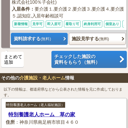
株式会社100％子会社)
入居条件
：
要介護１,要介護２,要介護３,要介護４,要介護
５,認知症,入居年齢相談可
新着情報
見学可
即入居可
看取り可
終身利用可
個室あり
入
資料請求する
施設見学する
(無料)
(無料)
チェックした施設の
まとめて
追加
資料をもらう（無料）
その他の
介護施設・老人ホーム
情報
以下の情報は、都道府県などから公表された情報を元に作成しておりま
す。
特別養護老人ホーム（老人福祉施設）
特別養護老人ホーム 草の家
住所
：神奈川県南足柄市班目４６０