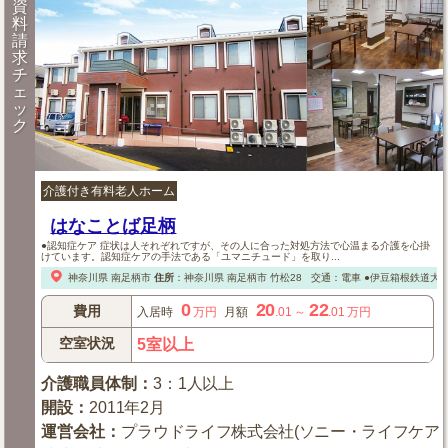
資
料
請
求
チ
ェ
ッ
ク
介護付き有料老人ホーム
はなことば足柄
●認知症ケア 症状は人それぞれですが、その人に合った対処方法で心温まる介護を心掛
けています。認知症ケアの手法である「ユマニチュード」を取り...
神奈川県
南足柄市
住所
：
神奈川県
南足柄市
竹松28
交通：電車
●伊豆箱根鉄道大雄
0
20
22
費用
入居時
万円
月額
.01
～
.01
万円
空室状況
5室以上
介護職員体制
：
3：1人以上
開設
：
2011年2月
運営会社
：
プラウドライフ株式会社(ソニー・ライフケア