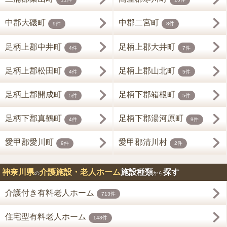
中郡大磯町
中郡二宮町
9件
8件
足柄上郡中井町
足柄上郡大井町
4件
7件
足柄上郡松田町
足柄上郡山北町
4件
5件
足柄上郡開成町
足柄下郡箱根町
5件
5件
足柄下郡真鶴町
足柄下郡湯河原町
4件
9件
愛甲郡愛川町
愛甲郡清川村
9件
2件
神奈川県
介護施設・老人ホーム
施設種類
探す
の
から
介護付き有料老人ホーム
713件
住宅型有料老人ホーム
148件