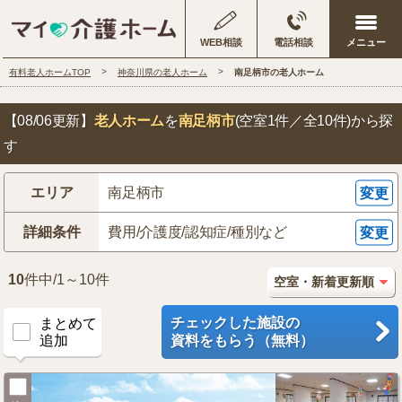
WEB相談
電話相談
有料老人ホームTOP
神奈川県の老人ホーム
南足柄市の老人ホーム
【08/06更新】
老人ホーム
を
南足柄市
(空室1件／全10件)
から探
す
エリア
南足柄市
変更
詳細条件
費用/介護度/認知症/種別など
変更
10
件中/1～10件
チェックした施設の
まとめて
追加
資料をもらう（無料）