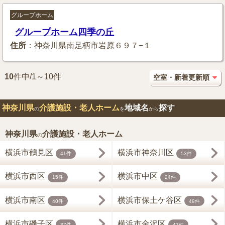
グループホーム
グループホーム四季の丘
住所
：神奈川県南足柄市岩原６９７−１
10
件中/1～10件
神奈川県
介護施設・老人ホーム
地域名
探す
の
を
から
神奈川県
介護施設・老人ホーム
の
横浜市鶴見区
横浜市神奈川区
41件
53件
横浜市西区
横浜市中区
15件
24件
横浜市南区
横浜市保土ケ谷区
40件
49件
横浜市磯子区
横浜市金沢区
37件
47件