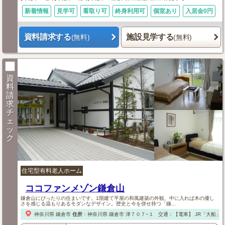
新着情報
見学可
看取り可
終身利用可
個室あり
入居金0円
資料請求する
施設見学する
(無料)
(無料)
資
料
請
求
チ
ェ
ッ
ク
住宅型有料老人ホーム
ココファンメゾン鎌倉山
鎌倉山にぴったりの住まいです。1階建て平屋の和風建築の外観、中に入れば木の優し
さを感じる温もりあるモダンなデザイン。歴史と今を併せ持つ「鎌...
神奈川県
鎌倉市
住所
：
神奈川県
鎌倉市
津７０７−１
交通：【電車】
JR「大船」