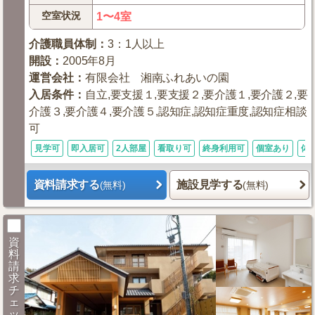
空室状況
1〜4室
介護職員体制
：
3：1人以上
開設
：
2005年8月
運営会社
：
有限会社 湘南ふれあいの園
入居条件
：
自立,要支援１,要支援２,要介護１,要介護２,要
介護３,要介護４,要介護５,認知症,認知症重度,認知症相談
可
見学可
即入居可
2人部屋
看取り可
終身利用可
個室あり
体
資料請求する
施設見学する
(無料)
(無料)
資
料
請
求
チ
ェ
ッ