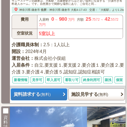
サニーステージ北鎌倉は、大船駅・北鎌倉駅からほど近い場所に位置する「介護付き有
料老人ホーム」です。自然豊かで閑静な場所にあり、ご自宅と同...
神奈川県
鎌倉市
住所
：
神奈川県
鎌倉市
大船4-17-43
交通：「大船駅」より1.2km
0
980
25
42
費用
入居時
～
万円
月額
.7572
～
.5572
万円
空室状況
5室以上
介護職員体制
：
2.5：1人以上
開設
：
2024年4月
運営会社
：
株式会社小俣組
入居条件
：
自立,要支援１,要支援２,要介護１,要介護２,要
介護３,要介護４,要介護５,認知症,認知症相談可
新着情報
見学可
即入居可
看取り可
終身利用可
築浅
個室あ
資料請求する
施設見学する
(無料)
(無料)
資
料