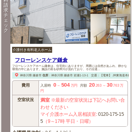
料
請
求
チ
ェ
ッ
ク
介護付き有料老人ホーム
フローレンスケア鎌倉
フローレンスケアホーム鎌倉は、住宅街にありますが、周囲には自然があふれ、静かな
環境の中にあります。施設の前を砂押川が流れており、その沿道...
神奈川県
鎌倉市
住所
：
神奈川県
鎌倉市
岩瀬1-13-1
交通：【電車】
JR東海道本線 
0
504
20
30
費用
入居時
～
万円
月額
.263
～
.763
万
円
空室状況
満室
※最新の空室状況は下記へお問い合
わせください
マイ介護ホーム入居相談室
:
0120-175-15
5
（9～17時 平日・日曜）