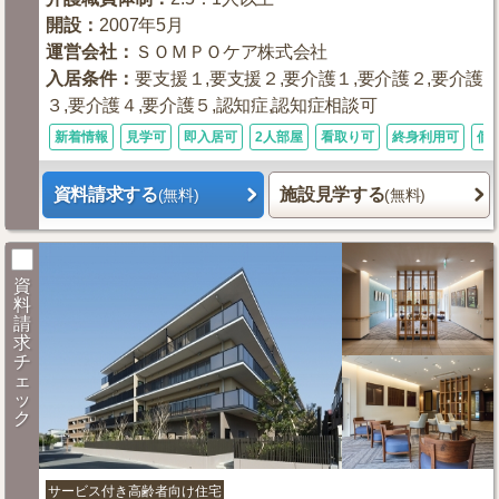
開設
：
2007年5月
運営会社
：
ＳＯＭＰＯケア株式会社
入居条件
：
要支援１,要支援２,要介護１,要介護２,要介護
３,要介護４,要介護５,認知症,認知症相談可
新着情報
見学可
即入居可
2人部屋
看取り可
終身利用可
個
資料請求する
施設見学する
(無料)
(無料)
資
料
請
求
チ
ェ
ッ
ク
サービス付き高齢者向け住宅