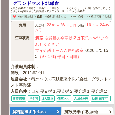
グランドマスト北鎌倉
元気な高齢者の皆様が「自由に」「健やかに」「いきいきと」した毎日を過ごせるよう
な住まいを実現させた自立型（アクティブ）サービス付き高齢者...
神奈川県
鎌倉市
住所
：
神奈川県
鎌倉市
台5-12-10
交通：ＪＲ横須賀線「北鎌倉」
22
36
16
24
費用
入居時
.03
～
.83
万円
月額
.05
～
.45
万円
空室状況
満室
※最新の空室状況は下記へお問い合
わせください
マイ介護ホーム入居相談室
:
0120-175-15
5
（9～17時 平日・日曜）
介護職員体制
：
-
開設
：
2011年10月
運営会社
：
積水ハウス不動産東京株式会社 グランドマ
スト事業部
入居条件
：
自立,要支援１,要支援２,要介護１,要介護２
新着情報
見学可
2人部屋
個室あり
入居金0円
訪問看護可
キ
資料請求する
施設見学する
(無料)
(無料)