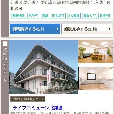
介護３,要介護４,要介護５,認知症,認知症相談可,入居年齢
相談可
新着情報
見学可
高級
即入居可
2人部屋
看取り可
終身利用
資料請求する
施設見学する
(無料)
(無料)
資
料
請
求
チ
ェ
ッ
ク
介護付き有料老人ホーム
ライフコミューン北鎌倉
閑静な住宅街に位置する『ライフコミューン北鎌倉』。周辺は緑豊かで、四季を十分に