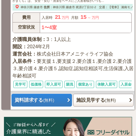
かまくら』は、 安全・安心・清潔をベースにご入居者様がいつも...
神奈川県
鎌倉市
住所
：
神奈川県
鎌倉市
梶原2丁目32-2
交通：【電車】
湘南モノレ
21
15
費用
入居時
万円
月額
～
万円
空室状況
1〜4室
介護職員体制
：
3：1人以上
開設
：
2024年2月
運営会社
：
株式会社日本アメニティライフ協会
入居条件
：
要支援１,要支援２,要介護１,要介護２,要介護
３,要介護４,要介護５,認知症,認知症相談可,生活保護,入居
年齢相談可
見学可
低価格
即入居可
築浅
個室あり
体験入居可
入居金0
資料請求する
施設見学する
(無料)
(無料)