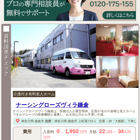
資
料
請
求
チ
ェ
ッ
ク
介護付き有料老人ホーム
ナーシングローズヴィラ鎌倉
ナーシングローズヴィラ鎌倉は、医療法人が運営母体。定員37名の小規模な老人ホーム
ですがグループの医療機関と連携し、お元気な方から手厚い介護...
神奈川県
鎌倉市
住所
：
神奈川県
鎌倉市
上町屋733-1
交通：JR「大船駅」下車し
0
1,950
22
34
費用
入居時
～
万円
月額
.288
～
.676
万円