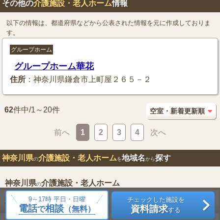
その他の
介護施設・老人ホーム
情報
以下の情報は、都道府県などから公表された情報を元に作成しておりま
す。
グループホーム
グループホーム華花
住所
：神奈川県鎌倉市上町屋２６５－２
62
件中/1～20件
前へ
1
2
3
4
次へ
神奈川県
介護施設・老人ホーム
地域名
探す
の
を
から
神奈川県
介護施設・老人ホーム
の
9～17時 平日・日曜
チェックした施設を
横浜市鶴見区
横浜市神奈川区
41件
53件
電話
相談
資料請求
で
（無料）
する