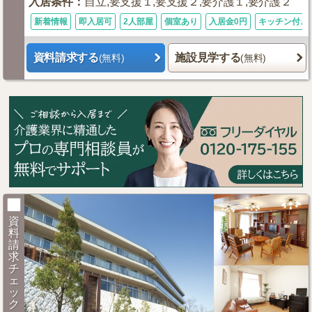
入居条件
：
自立,要支援１,要支援２,要介護１,要介護２
新着情報
即入居可
2人部屋
個室あり
入居金0円
キッチン付き
資料請求する
施設見学する
(無料)
(無料)
資
料
請
求
チ
ェ
ッ
ク