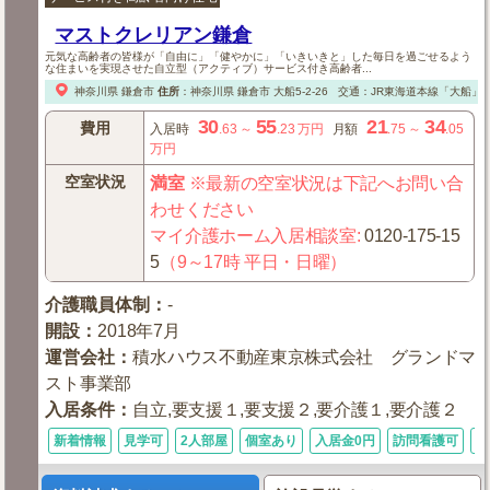
マストクレリアン鎌倉
元気な高齢者の皆様が「自由に」「健やかに」「いきいきと」した毎日を過ごせるよう
な住まいを実現させた自立型（アクティブ）サービス付き高齢者...
神奈川県
鎌倉市
住所
：
神奈川県
鎌倉市
大船5-2-26
交通：JR東海道本線「大船」駅
30
55
21
34
費用
入居時
.63
～
.23
万円
月額
.75
～
.05
万円
空室状況
満室
※最新の空室状況は下記へお問い合
わせください
マイ介護ホーム入居相談室
:
0120-175-15
5
（9～17時 平日・日曜）
介護職員体制
：
-
開設
：
2018年7月
運営会社
：
積水ハウス不動産東京株式会社 グランドマ
スト事業部
入居条件
：
自立,要支援１,要支援２,要介護１,要介護２
新着情報
見学可
2人部屋
個室あり
入居金0円
訪問看護可
キ