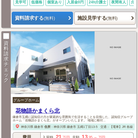
見学可
低価格
個室あり
入居金0円
24h介護士
夜間有人
介
資料請求する
施設見学する
(無料)
(無料)
資
料
請
求
チ
ェ
ッ
ク
グループホーム
花物語かまくら北
鎌倉市玉縄に認知症の方が家庭的な雰囲気で生活することを目指した、認知症グループ
ホーム「花物語かまくら北」がオープンいたします。 地域に根付...
神奈川県
鎌倉市
住所
：
神奈川県
鎌倉市
玉縄1丁目13-5
交通：【電車】JR 各線「
21
13
費用
入居時
万円
月額
.95
～
万円