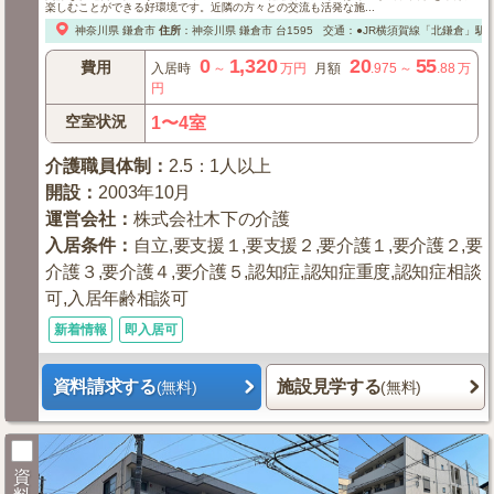
楽しむことができる好環境です。近隣の方々との交流も活発な施...
神奈川県
鎌倉市
住所
：
神奈川県
鎌倉市
台1595
交通：●JR横須賀線「北鎌倉」駅よ
0
1,320
20
55
費用
入居時
～
万円
月額
.975
～
.88
万
円
空室状況
1〜4室
介護職員体制
：
2.5：1人以上
開設
：
2003年10月
運営会社
：
株式会社木下の介護
入居条件
：
自立,要支援１,要支援２,要介護１,要介護２,要
介護３,要介護４,要介護５,認知症,認知症重度,認知症相談
可,入居年齢相談可
新着情報
即入居可
資料請求する
施設見学する
(無料)
(無料)
資