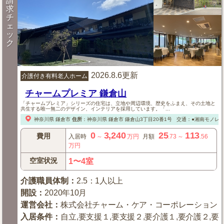
請
求
チ
ェ
ッ
ク
2026.8.6更新
介護付き有料老人ホーム
チャームプレミア 鎌倉山
「チャームプレミア」シリーズの住宅は、立地や周辺環境、歴史をふまえ、その土地と
共生する唯一無二のデザイン、インテリアを採用しています。「...
神奈川県
鎌倉市
住所
：
神奈川県
鎌倉市
鎌倉山3丁目20番1号
交通：●湘南モノレー
0
3,240
25
113
費用
入居時
～
万円
月額
.73
～
.56
万円
空室状況
1〜4室
介護職員体制
：
2.5：1人以上
開設
：
2020年10月
運営会社
：
株式会社チャーム・ケア・コーポレーション
入居条件
：
自立,要支援１,要支援２,要介護１,要介護２,要