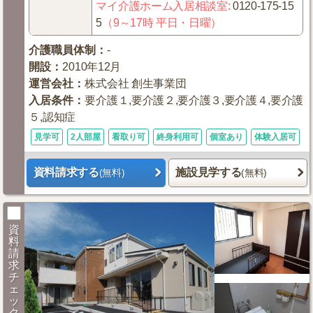
マイ介護ホーム入居相談室
:
0120-175-15
5
（9～17時 平日・日曜）
介護職員体制
：
-
開設
：
2010年12月
運営会社
：
株式会社 創生事業団
入居条件
：
要介護１,要介護２,要介護３,要介護４,要介護
５,認知症
見学可
2人部屋
看取り可
終身利用可
個室あり
体験入居可
資料請求する
施設見学する
(無料)
(無料)
資
料
請
求
チ
ェ
ッ
ク