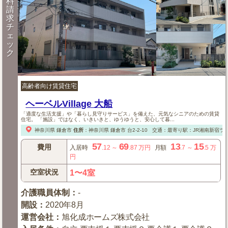
料
請
求
チ
ェ
ッ
ク
高齢者向け賃貸住宅
ヘーベルVillage 大船
「適度な生活支援」や「暮らし見守りサービス」を備えた、元気なシニアのための賃貸
住宅。 「施設」ではなく、いきいきと、ゆうゆうと、安心して暮...
神奈川県
鎌倉市
住所
：
神奈川県
鎌倉市
台2-2-10
交通：最寄り駅：JR湘南新宿ラ
57
69
13
15
費用
入居時
.12
～
.87
万円
月額
.7
～
.5
万
円
空室状況
1〜4室
介護職員体制
：
-
開設
：
2020年8月
運営会社
：
旭化成ホームズ株式会社