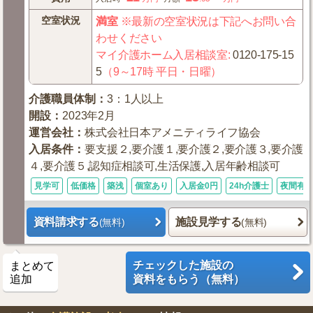
空室状況
満室
※最新の空室状況は下記へお問い合
わせください
マイ介護ホーム入居相談室
:
0120-175-15
5
（9～17時 平日・日曜）
介護職員体制
：
3：1人以上
開設
：
2023年2月
運営会社
：
株式会社日本アメニティライフ協会
入居条件
：
要支援２,要介護１,要介護２,要介護３,要介護
４,要介護５,認知症相談可,生活保護,入居年齢相談可
見学可
低価格
築浅
個室あり
入居金0円
24h介護士
夜間有
資料請求する
施設見学する
(無料)
(無料)
チェックした施設の
まとめて
追加
資料をもらう（無料）