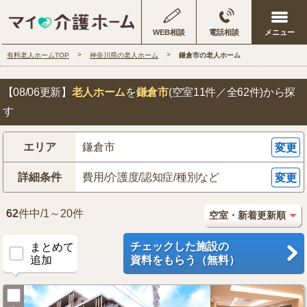
WEB相談
電話相談
有料老人ホームTOP
神奈川県の老人ホーム
鎌倉市の老人ホーム
【08/06更新】
老人ホーム
を
鎌倉市
(空室11件／全62件)
から探
す
エリア
鎌倉市
変更
詳細条件
費用/介護度/認知症/種別など
変更
62
件中/1～20件
チェックした施設の
まとめて
追加
資料をもらう（無料）