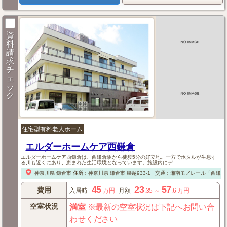
資
料
請
求
チ
ェ
ッ
ク
住宅型有料老人ホーム
エルダーホームケア西鎌倉
エルダーホームケア西鎌倉は、西鎌倉駅から徒歩5分の好立地。一方でホタルが生息す
る川も近くにあり、恵まれた生活環境となっています。施設内にデ...
神奈川県
鎌倉市
住所
：
神奈川県
鎌倉市
腰越933-1
交通：湘南モノレール「西鎌倉
45
23
57
費用
入居時
万円
月額
.35
～
.6
万円
空室状況
満室
※最新の空室状況は下記へお問い合
わせください