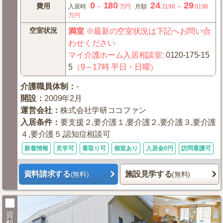
0
180
24
29
費用
入居時
～
万円
月額
.2198
～
.0198
万円
空室状況
満室
※最新の空室状況は下記へお問い合
わせください
マイ介護ホーム入居相談室
:
0120-175-15
5
（9～17時 平日・日曜）
介護職員体制
：
-
開設
：
2009年2月
運営会社
：
株式会社学研ココファン
入居条件
：
要支援２,要介護１,要介護２,要介護３,要介護
４,要介護５,認知症相談可
新着情報
見学可
看取り可
個室あり
入居金0円
訪問看護可
資料請求する
施設見学する
(無料)
(無料)
資