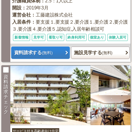
介護職員体制
：
2.5：1人以上
開設
：
2019年3月
運営会社
：
工藤建設株式会社
入居条件
：
要支援１,要支援２,要介護１,要介護２,要介護
３,要介護４,要介護５,認知症,入居年齢相談可
新着情報
見学可
看取り可
終身利用可
個室あり
体験入居可
資料請求する
施設見学する
(無料)
(無料)
資
料
請
求
チ
ェ
ッ
ク
サービス付き高齢者向け住宅