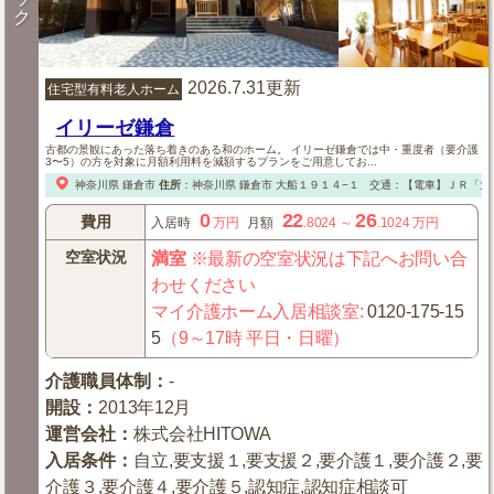
ク
2026.7.31更新
住宅型有料老人ホーム
イリーゼ鎌倉
古都の景観にあった落ち着きのある和のホーム。 イリーゼ鎌倉では中・重度者（要介護
3〜5）の方を対象に月額利用料を減額するプランをご用意してお...
神奈川県
鎌倉市
住所
：
神奈川県
鎌倉市
大船１９１４−１
交通：【電車】ＪＲ「大
0
22
26
費用
入居時
万円
月額
.8024
～
.1024
万円
空室状況
満室
※最新の空室状況は下記へお問い合
わせください
マイ介護ホーム入居相談室
:
0120-175-15
5
（9～17時 平日・日曜）
介護職員体制
：
-
開設
：
2013年12月
運営会社
：
株式会社HITOWA
入居条件
：
自立,要支援１,要支援２,要介護１,要介護２,要
介護３,要介護４,要介護５,認知症,認知症相談可