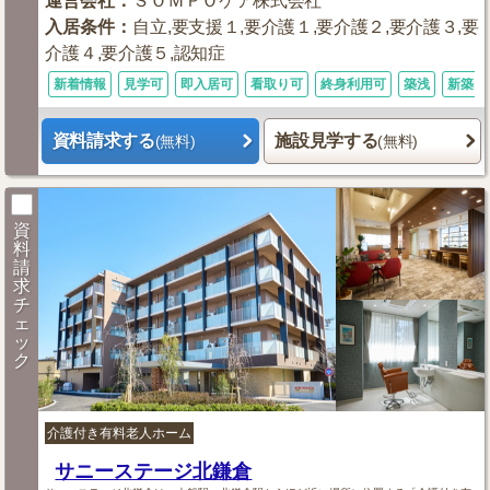
運営会社
：
ＳＯＭＰＯケア株式会社
入居条件
：
自立,要支援１,要介護１,要介護２,要介護３,要
介護４,要介護５,認知症
新着情報
見学可
即入居可
看取り可
終身利用可
築浅
新築1
資料請求する
施設見学する
(無料)
(無料)
資
料
請
求
チ
ェ
ッ
ク
介護付き有料老人ホーム
サニーステージ北鎌倉