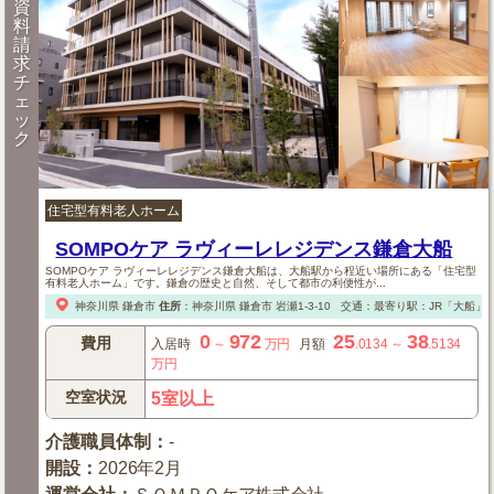
資
料
請
求
チ
ェ
ッ
ク
住宅型有料老人ホーム
SOMPOケア ラヴィーレレジデンス鎌倉大船
SOMPOケア ラヴィーレレジデンス鎌倉大船は、大船駅から程近い場所にある「住宅型
有料老人ホーム」です。鎌倉の歴史と自然、そして都市の利便性が...
神奈川県
鎌倉市
住所
：
神奈川県
鎌倉市
岩瀬1-3-10
交通：最寄り駅：JR「大船」
0
972
25
38
費用
入居時
～
万円
月額
.0134
～
.5134
万円
空室状況
5室以上
介護職員体制
：
-
開設
：
2026年2月