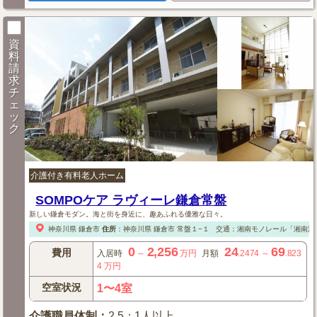
資
料
請
求
チ
ェ
ッ
ク
介護付き有料老人ホーム
SOMPOケア ラヴィーレ鎌倉常盤
新しい鎌倉モダン。海と街を身近に、趣あふれる優雅な日々。
神奈川県
鎌倉市
住所
：
神奈川県
鎌倉市
常盤１−１
交通：湘南モノレール「湘南深
0
2,256
24
69
費用
入居時
～
万円
月額
.2474
～
.823
4
万円
空室状況
1〜4室
介護職員体制
：
2.5：1人以上