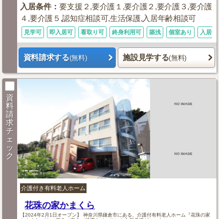
入居条件
：
要支援２,要介護１,要介護２,要介護３,要介護
４,要介護５,認知症相談可,生活保護,入居年齢相談可
見学可
即入居可
看取り可
終身利用可
築浅
個室あり
入居金
資料請求する
施設見学する
(無料)
(無料)
資
料
請
求
チ
ェ
ッ
ク
介護付き有料老人ホーム
花珠の家かまくら
【2024年2月1日オープン】 神奈川県鎌倉市にある、介護付有料老人ホーム『花珠の家