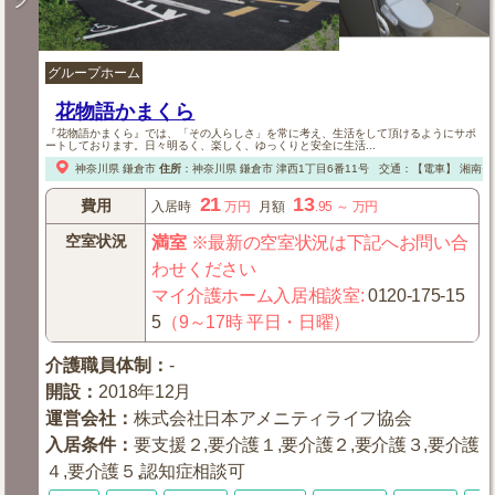
グループホーム
花物語かまくら
『花物語かまくら』では、「その人らしさ」を常に考え、生活をして頂けるようにサポ
ートしております。日々明るく、楽しく、ゆっくりと安全に生活...
神奈川県
鎌倉市
住所
：
神奈川県
鎌倉市
津西1丁目6番11号
交通：【電車】
湘南モ
21
13
費用
入居時
万円
月額
.95
～
万円
空室状況
満室
※最新の空室状況は下記へお問い合
わせください
マイ介護ホーム入居相談室
:
0120-175-15
5
（9～17時 平日・日曜）
介護職員体制
：
-
開設
：
2018年12月
運営会社
：
株式会社日本アメニティライフ協会
入居条件
：
要支援２,要介護１,要介護２,要介護３,要介護
４,要介護５,認知症相談可