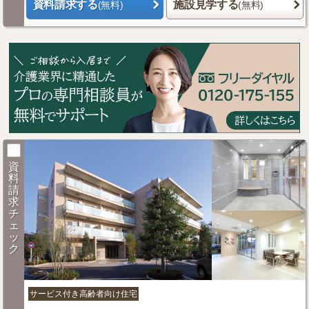
資料請求する
施設見学する
(無料)
(無料)
資
料
請
求
チ
ェ
ッ
ク
サービス付き高齢者向け住宅