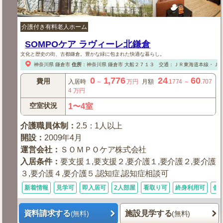
介護付き有料老人ホーム
SOMPOケア ラヴィーレ北鎌倉
文化と歴史の街、古都鎌倉。豊かな緑に包まれた快適な暮らし。
神奈川県
鎌倉市
住所
：
神奈川県
鎌倉市
大船２７１３
交通：ＪＲ東海道本線・Ｊ
0
1,776
24
60
費用
入居時
～
万円
月額
.1774
～
.707
4
万円
空室状況
1〜4室
介護職員体制
：
2.5：1人以上
開設
：
2009年4月
運営会社
：
ＳＯＭＰＯケア株式会社
入居条件
：
要支援１,要支援２,要介護１,要介護２,要介護
３,要介護４,要介護５,認知症,認知症相談可
新着情報
見学可
即入居可
2人部屋
看取り可
終身利用可
個
資料請求する
施設見学する
(無料)
(無料)