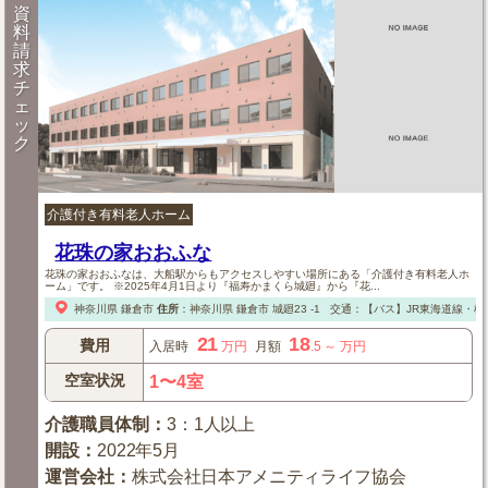
資
料
請
求
チ
ェ
ッ
ク
介護付き有料老人ホーム
花珠の家おおふな
花珠の家おおふなは、大船駅からもアクセスしやすい場所にある「介護付き有料老人ホ
ーム」です。 ※2025年4月1日より『福寿かまくら城廻』から『花...
神奈川県
鎌倉市
住所
：
神奈川県
鎌倉市
城廻23 -1
交通：【バス】JR東海道線・
21
18
費用
入居時
万円
月額
.5
～
万円
空室状況
1〜4室
介護職員体制
：
3：1人以上
開設
：
2022年5月
運営会社
：
株式会社日本アメニティライフ協会