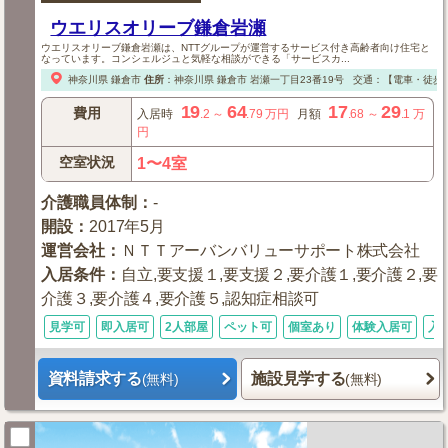
ウエリスオリーブ鎌倉岩瀬
ウエリスオリーブ鎌倉岩瀬は、NTTグループが運営するサービス付き高齢者向け住宅と
なっています。コンシェルジュと気軽な相談ができる「サービスカ...
神奈川県
鎌倉市
住所
：
神奈川県
鎌倉市
岩瀬一丁目23番19号
交通：【電車・徒歩
19
64
17
29
費用
入居時
.2
～
.79
万円
月額
.68
～
.1
万
円
空室状況
1〜4室
介護職員体制
：
-
開設
：
2017年5月
運営会社
：
ＮＴＴアーバンバリューサポート株式会社
入居条件
：
自立,要支援１,要支援２,要介護１,要介護２,要
介護３,要介護４,要介護５,認知症相談可
見学可
即入居可
2人部屋
ペット可
個室あり
体験入居可
入
資料請求する
施設見学する
(無料)
(無料)