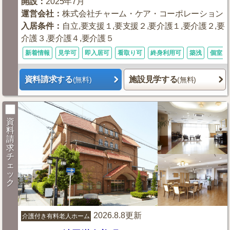
開設
：
2025年7月
運営会社
：
株式会社チャーム・ケア・コーポレーション
入居条件
：
自立,要支援１,要支援２,要介護１,要介護２,要
介護３,要介護４,要介護５
新着情報
見学可
即入居可
看取り可
終身利用可
築浅
個室あ
資料請求する
施設見学する
(無料)
(無料)
資
料
請
求
チ
ェ
ッ
ク
2026.8.8更新
介護付き有料老人ホーム