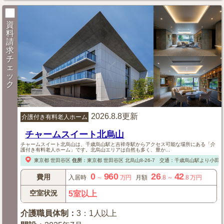
資
料
請
求
チ
ェ
ッ
ク
2026.8.8更新
介護付き有料老人ホーム
チャームスイート北烏山
チャームスイート北烏山は、千歳烏山駅と吉祥寺駅からアクセス可能な場所にある「介
護付き有料老人ホーム」です。北烏山エリアは自然も多く、豊か...
東京都
世田谷区
住所
：
東京都
世田谷区
北烏山8-26-7
交通：千歳烏山駅より小田
0
960
26
42
費用
入居時
～
万円
月額
.8
～
.8
万円
空室状況
5室以上
介護職員体制
：
3：1人以上