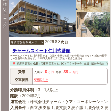
料
請
求
チ
ェ
ッ
ク
2026.8.8更新
介護付き有料老人ホーム
チャームスイート仁川弐番館
チャームスイート仁川弐番館では、入浴や食事など日中の介助だけでなくや感じの見守
りや緊急時の対応など、24時間入居者の方の安心・安全な生活を...
兵庫県
西宮市
住所
：
兵庫県
西宮市
仁川町３丁目５番９号
交通：阪急今津線
「仁
0
38
費用
入居時
万円
月額
～
万円
空室状況
5室以上
介護職員体制
：
3：1人以上
開設
：
2024年2月
運営会社
：
株式会社チャーム・ケア・コーポレーション
入居条件
：
自立,要支援１,要支援２,要介護１,要介護２,要