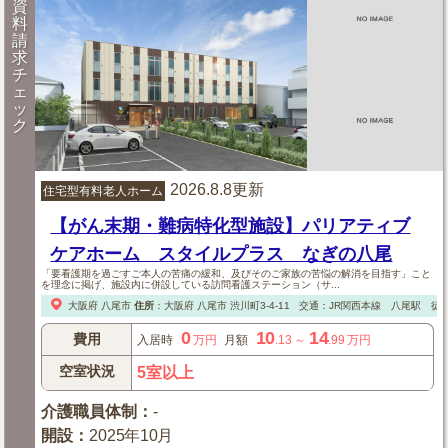
資
料
請
求
チ
ェ
ッ
ク
2026.8.8更新
住宅型有料老人ホーム
【がん末期・難病特化型施設】パリアティブ
ケアホーム スタイルプラス なぎの八尾
「要看護期を過ごすご本人の苦痛の緩和、及びそのご家族の苦悩の解消を目指す」こと
を理念に掲げ、施設内に併設している訪問看護ステーション（サ...
大阪府
八尾市
住所
：
大阪府
八尾市
渋川町3-4-11
交通：JR関西本線 八尾駅 徒歩
0
10
14
費用
入居時
万円
月額
.13
～
.99
万円
空室状況
5室以上
介護職員体制
：
-
開設
：
2025年10月