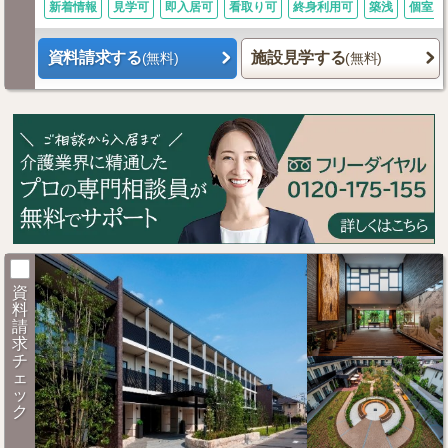
新着情報
見学可
即入居可
看取り可
終身利用可
築浅
個室あ
資料請求する
施設見学する
(無料)
(無料)
資
料
請
求
チ
ェ
ッ
ク