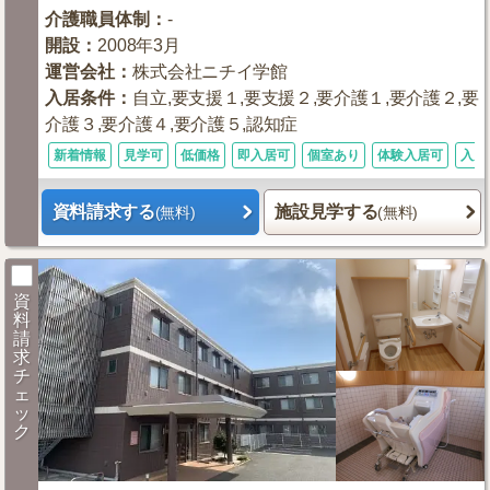
介護職員体制
：
-
開設
：
2008年3月
運営会社
：
株式会社ニチイ学館
入居条件
：
自立,要支援１,要支援２,要介護１,要介護２,要
介護３,要介護４,要介護５,認知症
新着情報
見学可
低価格
即入居可
個室あり
体験入居可
入居
資料請求する
施設見学する
(無料)
(無料)
資
料
請
求
チ
ェ
ッ
ク