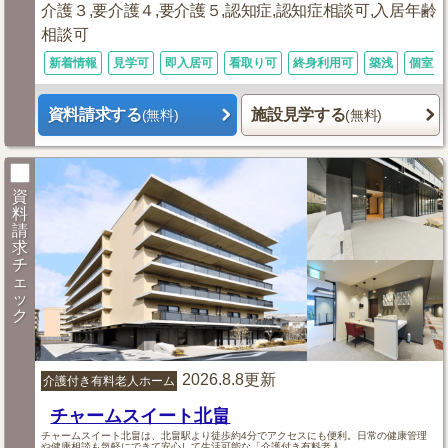
介護３,要介護４,要介護５,認知症,認知症相談可,入居年齢
相談可
新着情報
見学可
即入居可
看取り可
終身利用可
築浅
個室あ
資料請求する
施設見学する
(無料)
(無料)
資
料
請
求
チ
ェ
ッ
ク
2026.8.8更新
介護付き有料老人ホーム
チャームスイート北畠
チャームスイート北畠は、北畠駅より徒歩約4分でアクセスにも便利。日常の健康管理
や健康相談も気軽にできて安心して生活可能な「介護付き有料老人...