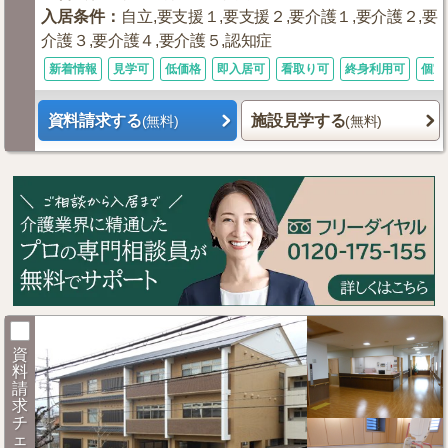
入居条件
：
自立,要支援１,要支援２,要介護１,要介護２,要
介護３,要介護４,要介護５,認知症
新着情報
見学可
低価格
即入居可
看取り可
終身利用可
個室
資料請求する
施設見学する
(無料)
(無料)
資
料
請
求
チ
ェ