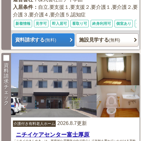
入居条件
：
自立,要支援１,要支援２,要介護１,要介護２,要
介護３,要介護４,要介護５,認知症
新着情報
見学可
即入居可
看取り可
終身利用可
個室あり
体
資料請求する
施設見学する
(無料)
(無料)
資
料
請
求
チ
ェ
ッ
ク
2026.8.7更新
介護付き有料老人ホーム
ニチイケアセンター富士厚原
「ニチイのきらめき」は、家庭的な雰囲気の中で安心して年齢を重ねていただける高齢