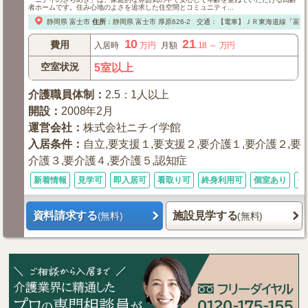
者ホームです。住み心地のよさを追求した住空間とコミュニティ...
静岡県
富士市
住所
：
静岡県
富士市
厚原626-2
交通：【電車】ＪＲ東海道線「富士
10
21
費用
入居時
万円
月額
.18
～
万円
空室状況
5室以上
介護職員体制
：
2.5：1人以上
開設
：
2008年2月
運営会社
：
株式会社ニチイ学館
入居条件
：
自立,要支援１,要支援２,要介護１,要介護２,要
介護３,要介護４,要介護５,認知症
新着情報
見学可
即入居可
看取り可
終身利用可
個室あり
体
資料請求する
施設見学する
(無料)
(無料)