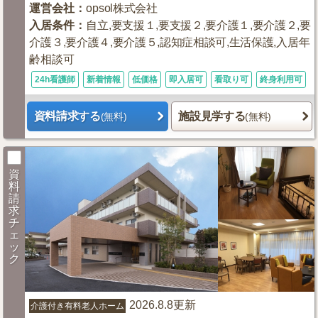
運営会社
：
opsol株式会社
入居条件
：
自立,要支援１,要支援２,要介護１,要介護２,要
介護３,要介護４,要介護５,認知症相談可,生活保護,入居年
齢相談可
24h看護師
新着情報
低価格
即入居可
看取り可
終身利用可
資料請求する
施設見学する
(無料)
(無料)
資
料
請
求
チ
ェ
ッ
ク
2026.8.8更新
介護付き有料老人ホーム