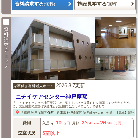
資料請求する
施設見学する
(無料)
(無料)
資
料
請
求
チ
ェ
ッ
ク
2026.8.7更新
介護付き有料老人ホーム
ニチイケアセンター神戸摩耶
「ニチイケアセンター神戸摩耶」は、気ままなひとり暮らしを満喫していただくため
に、完全個室の居室は快適性と安全性にこだわりました。めざして...
兵庫県
神戸市灘区
住所
：
兵庫県
神戸市灘区
味泥町４−１９
交通：【電車】阪神電
10
23
26
費用
入居時
万円
月額
.986
～
.986
万円
空室状況
5室以上