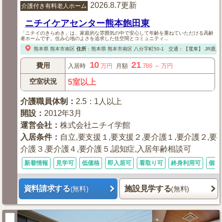
2026.8.7更新
介護付き有料老人ホーム
ニチイケアセンター熊本飽田東
「ニチイのきらめき」は、家庭的な雰囲気の中で安心して年齢を重ねていただける高齢
者ホームです。住み心地のよさを追求した住空間とコミュニティ...
熊本県
熊本市南区
住所
：
熊本県
熊本市南区
八分字町50-1
交通：【電車】
JR鹿児
10
21
費用
入居時
万円
月額
.786
～
万円
空室状況
5室以上
介護職員体制
：
2.5：1人以上
開設
：
2012年3月
運営会社
：
株式会社ニチイ学館
入居条件
：
自立,要支援１,要支援２,要介護１,要介護２,要
介護３,要介護４,要介護５,認知症,入居年齢相談可
新着情報
見学可
低価格
即入居可
看取り可
終身利用可
個室
資料請求する
施設見学する
(無料)
(無料)