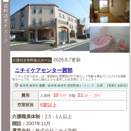
資
料
請
求
チ
ェ
ッ
ク
2026.8.7更新
介護付き有料老人ホーム
ニチイケアセンター茜部
「ニチイのきらめき」は、家庭的な雰囲気の中で安心して年齢を重ねていただける高齢
者ホームです。住み心地のよさを追求した住空間とコミュニティ...
岐阜県
岐阜市
住所
：
岐阜県
岐阜市
茜部野瀬１−４１−２
交通：【電車】名鉄名古
10
21
費用
入居時
万円
月額
.18
～
万円
空室状況
5室以上
介護職員体制
：
2.5：1人以上
開設
：
2007年11月
運営会社
：
株式会社ニチイ学館