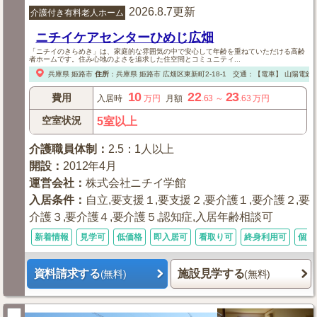
2026.8.7更新
介護付き有料老人ホーム
ニチイケアセンターひめじ広畑
「ニチイのきらめき」は、家庭的な雰囲気の中で安心して年齢を重ねていただける高齢
者ホームです。住み心地のよさを追求した住空間とコミュニティ...
兵庫県
姫路市
住所
：
兵庫県
姫路市
広畑区東新町2-18-1
交通：【電車】
山陽電鉄網
10
22
23
費用
入居時
万円
月額
.63
～
.63
万円
空室状況
5室以上
介護職員体制
：
2.5：1人以上
開設
：
2012年4月
運営会社
：
株式会社ニチイ学館
入居条件
：
自立,要支援１,要支援２,要介護１,要介護２,要
介護３,要介護４,要介護５,認知症,入居年齢相談可
新着情報
見学可
低価格
即入居可
看取り可
終身利用可
個室
資料請求する
施設見学する
(無料)
(無料)