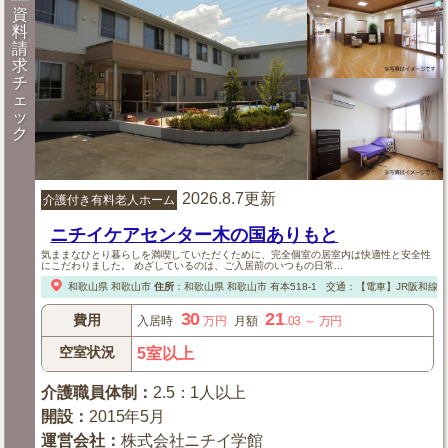
資
料
請
求
チ
ェ
ッ
ク
2026.8.7更新
介護付き有料老人ホーム
ニチイケアセンター木の国ありもと
気ままなひとり暮らしを満喫していただくために、完全個室の居室内は快適性と安全性
にこだわりました。 めざしているのは、ご入居前のいつもの日常...
和歌山県
和歌山市
住所
：
和歌山県
和歌山市
有本518-1
交通：【電車】JR阪和線「
30
21
費用
入居時
万円
月額
.03
～
万円
空室状況
5室以上
介護職員体制
：
2.5：1人以上
開設
：
2015年5月
運営会社
：
株式会社ニチイ学館