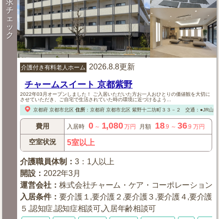
求
チ
ェ
ッ
ク
2026.8.8更新
介護付き有料老人ホーム
チャームスイート 京都紫野
2022年03月オープンしました！ ご入居いただいた方お一人おひとりの価値観を大切に
させていただき、ご自宅で生活されていた時の環境に近づけるよう...
京都府
京都市北区
住所
：
京都府
京都市北区
紫野十二坊町３３－２
交通：●JR山
0
1,080
18
36
費用
入居時
～
万円
月額
.9
～
.9
万円
空室状況
5室以上
介護職員体制
：
3：1人以上
開設
：
2022年3月
運営会社
：
株式会社チャーム・ケア・コーポレーション
入居条件
：
要介護１,要介護２,要介護３,要介護４,要介護
５,認知症,認知症相談可,入居年齢相談可