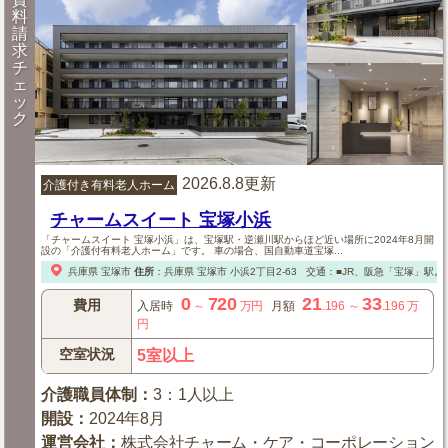
料
請
求
チ
ェ
ッ
ク
2026.8.8更新
介護付き有料老人ホーム
チャームスイート 宝塚小浜
「チャームスイート 宝塚小浜」は、宝塚駅・逆瀬川駅からほど近い場所に2024年8月開
設の「介護付有料老人ホーム」です。 車の場合、国自動車道宝塚...
兵庫県
宝塚市
住所
：
兵庫県
宝塚市
小浜2丁目2-63
交通：■JR、阪急「宝塚」駅より
0
720
21
33
費用
入居時
～
万円
月額
.196
～
.196
万
円
空室状況
5室以上
介護職員体制
：
3：1人以上
開設
：
2024年8月
運営会社
：
株式会社チャーム・ケア・コーポレーション