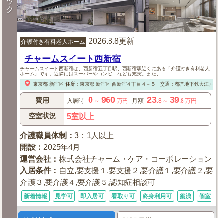
ッ
ク
2026.8.8更新
介護付き有料老人ホーム
チャームスイート西新宿
チャームスイート西新宿は、西新宿五丁目駅、西新宿駅近くにある「介護付き有料老人
ホーム」です。近隣にはスーパーやコンビニなども充実。また、...
東京都
新宿区
住所
：
東京都
新宿区
西新宿４丁目４－５
交通：都営地下鉄大江戸線「
0
960
23
39
費用
入居時
～
万円
月額
.8
～
.8
万円
空室状況
5室以上
介護職員体制
：
3：1人以上
開設
：
2025年4月
運営会社
：
株式会社チャーム・ケア・コーポレーション
入居条件
：
自立,要支援１,要支援２,要介護１,要介護２,要
介護３,要介護４,要介護５,認知症相談可
新着情報
見学可
即入居可
看取り可
終身利用可
築浅
個室あ