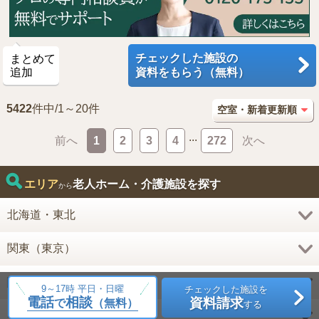
チェックした施設の
まとめて
追加
資料をもらう（無料）
5422
件中/1～20件
...
前へ
1
2
3
4
272
次へ
エリア
老人ホーム・介護施設を探す
から
北海道・東北
関東（東京）
関東（東京以外)
9～17時 平日・日曜
チェックした施設を
電話
相談
資料請求
で
（無料）
する
甲信越・北陸