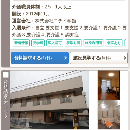
介護職員体制
：
2.5：1人以上
開設
：
2012年11月
運営会社
：
株式会社ニチイ学館
入居条件
：
自立,要支援１,要支援２,要介護１,要介護２,要
介護３,要介護４,要介護５,認知症
新着情報
見学可
即入居可
看取り可
終身利用可
個室あり
体
資料請求する
施設見学する
(無料)
(無料)
資
料
請
求
チ
ェ
ッ
ク