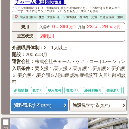
チャーム池田満寿美町
チャーム池田満寿美町は、池田駅から徒歩6分の場所にある「介護付き有料老人ホー
ム」です。近くにはコンビニやスーパーなどもあり、生活にも便利。...
大阪府
池田市
住所
：
大阪府
池田市
満寿美町8番16号
交通：阪急宝塚線「池田」駅満
0
360
23
29
費用
入居時
～
万円
月額
.94
～
.94
万円
空室状況
5室以上
介護職員体制
：
3：1人以上
開設
：
2005年3月
運営会社
：
株式会社チャーム・ケア・コーポレーション
入居条件
：
要支援１,要支援２,要介護１,要介護２,要介護
３,要介護４,要介護５,認知症,認知症相談可,入居年齢相談
可
新着情報
見学可
即入居可
看取り可
終身利用可
個室あり
体
資料請求する
施設見学する
(無料)
(無料)
資