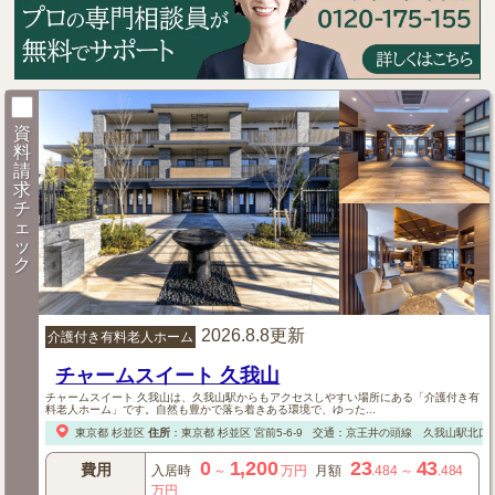
資
料
請
求
チ
ェ
ッ
ク
2026.8.8更新
介護付き有料老人ホーム
チャームスイート 久我山
チャームスイート 久我山は、久我山駅からもアクセスしやすい場所にある「介護付き有
料老人ホーム」です。自然も豊かで落ち着きある環境で、ゆった...
東京都
杉並区
住所
：
東京都
杉並区
宮前5-6-9
交通：京王井の頭線 久我山駅北口より
0
1,200
23
43
費用
入居時
～
万円
月額
.484
～
.484
万円