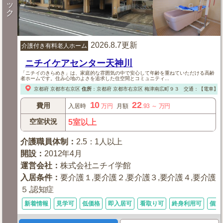
ッ
ク
2026.8.7更新
介護付き有料老人ホーム
ニチイケアセンター天神川
「ニチイのきらめき」は、家庭的な雰囲気の中で安心して年齢を重ねていただける高齢
者ホームです。住み心地のよさを追求した住空間とコミュニティ...
京都府
京都市右京区
住所
：
京都府
京都市右京区
梅津南広町９３
交通：【電車】
10
22
費用
入居時
万円
月額
.93
～
万円
空室状況
5室以上
介護職員体制
：
2.5：1人以上
開設
：
2012年4月
運営会社
：
株式会社ニチイ学館
入居条件
：
要介護１,要介護２,要介護３,要介護４,要介護
５,認知症
新着情報
見学可
低価格
即入居可
看取り可
終身利用可
個室