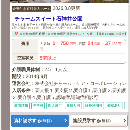
2026.8.8更新
介護付き有料老人ホーム
チャームスイート石神井公園
暮らしを彩るアートと緑豊かな中庭が魅力のホーム。協力医療機関（内科）がホームの
1階に併設されており、緊急時なども安心です。近隣には入院の受...
東京都
練馬区
住所
：
東京都
練馬区
高野台5-13-7
交通：【電車でお越しの場合】
西
0
750
24
37
費用
入居時
～
万円
月額
.938
～
.438
万
円
空室状況
5室以上
介護職員体制
：
2.5：1人以上
開設
：
2014年9月
運営会社
：
株式会社チャーム・ケア・コーポレーション
入居条件
：
要支援１,要支援２,要介護１,要介護２,要介護
３,要介護４,要介護５,認知症,認知症相談可
新着情報
見学可
即入居可
看取り可
終身利用可
個室あり
体
資料請求する
施設見学する
(無料)
(無料)