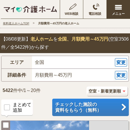
WEB相談
電話相談
有料老人ホームTOP
月額費用～45万円の老人ホーム
【08/08更新】
老人ホーム
を
全国
、月額費用～45万円
(空室3506
件／全5422件)から探す
エリア
全国
変更
詳細条件
月額費用～45万円
変更
5422
件中/1～20件
チェックした施設の
まとめて
追加
資料をもらう（無料）