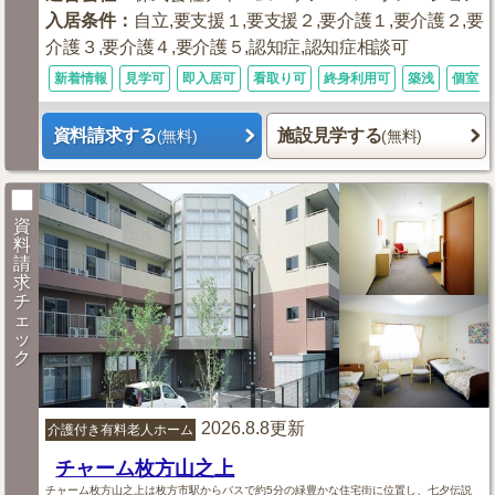
入居条件
：
自立,要支援１,要支援２,要介護１,要介護２,要
介護３,要介護４,要介護５,認知症,認知症相談可
新着情報
見学可
即入居可
看取り可
終身利用可
築浅
個室あ
資料請求する
施設見学する
(無料)
(無料)
資
料
請
求
チ
ェ
ッ
ク
2026.8.8更新
介護付き有料老人ホーム
チャーム枚方山之上
チャーム枚方山之上は枚方市駅からバスで約5分の緑豊かな住宅街に位置し、七夕伝説