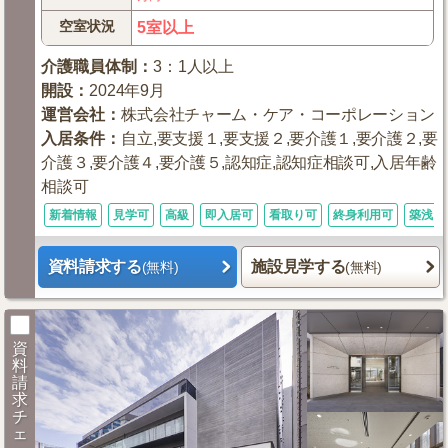
空室状況
5室以上
介護職員体制
：
3：1人以上
開設
：
2024年9月
運営会社
：
株式会社チャーム・ケア・コーポレーション
入居条件
：
自立,要支援１,要支援２,要介護１,要介護２,要
介護３,要介護４,要介護５,認知症,認知症相談可,入居年齢
相談可
新着情報
見学可
高級
即入居可
看取り可
終身利用可
築浅
資料請求する
施設見学する
(無料)
(無料)
資
料
請
求
チ
ェ