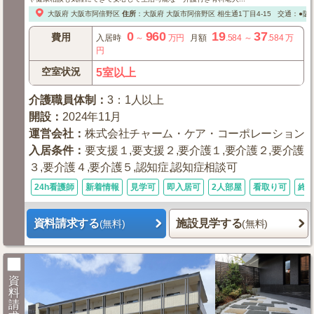
大阪府
大阪市阿倍野区
住所
：
大阪府
大阪市阿倍野区
相生通1丁目4-15
交通：●阪堺
0
960
19
37
費用
入居時
～
万円
月額
.584
～
.584
万
円
空室状況
5室以上
介護職員体制
：
3：1人以上
開設
：
2024年11月
運営会社
：
株式会社チャーム・ケア・コーポレーション
入居条件
：
要支援１,要支援２,要介護１,要介護２,要介護
３,要介護４,要介護５,認知症,認知症相談可
24h看護師
新着情報
見学可
即入居可
2人部屋
看取り可
終
資料請求する
施設見学する
(無料)
(無料)
資
料
請