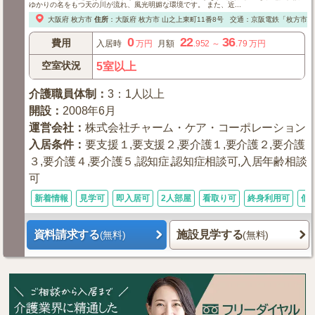
ゆかりの名をもつ天の川が流れ、風光明媚な環境です。 また、近...
大阪府
枚方市
住所
：
大阪府
枚方市
山之上東町11番8号
交通：京阪電鉄「枚方市駅
0
22
36
費用
入居時
万円
月額
.952
～
.79
万円
空室状況
5室以上
介護職員体制
：
3：1人以上
開設
：
2008年6月
運営会社
：
株式会社チャーム・ケア・コーポレーション
入居条件
：
要支援１,要支援２,要介護１,要介護２,要介護
３,要介護４,要介護５,認知症,認知症相談可,入居年齢相談
可
新着情報
見学可
即入居可
2人部屋
看取り可
終身利用可
個
資料請求する
施設見学する
(無料)
(無料)