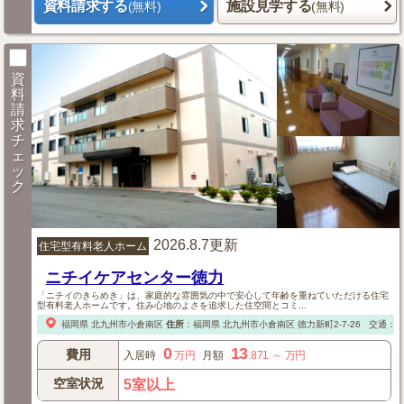
資料請求する
施設見学する
(無料)
(無料)
資
料
請
求
チ
ェ
ッ
ク
2026.8.7更新
住宅型有料老人ホーム
ニチイケアセンター徳力
「ニチイのきらめき」は、家庭的な雰囲気の中で安心して年齢を重ねていただける住宅
型有料老人ホームです。住み心地のよさを追求した住空間とコミ...
福岡県
北九州市小倉南区
住所
：
福岡県
北九州市小倉南区
徳力新町2-7-26
交通：
0
13
費用
入居時
万円
月額
.871
～
万円
空室状況
5室以上