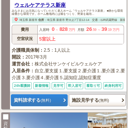
ウェルケアテラス新座
みなさまにお元気になっていただく老人ホーム「ウェルケアテラス新座」 ■静かな環境
緑豊かな環境です。ホーム敷地内には畑をつくり、野菜を栽培...
埼玉県
新座市
住所
：
埼玉県
新座市
野火止7丁目12-14
交通：□JR武蔵野線 新座
0
828
26
39
費用
入居時
～
万円
月額
.59
～
.19
万円
空室状況
5室以上
介護職員体制
：
2.5：1人以上
開設
：
2017年3月
運営会社
：
株式会社サンケイビルウェルケア
入居条件
：
自立,要支援１,要支援２,要介護１,要介護２,要
介護３,要介護４,要介護５,認知症,認知症重度
24h看護師
新着情報
見学可
即入居可
看取り可
終身利用可
資料請求する
施設見学する
(無料)
(無料)
資