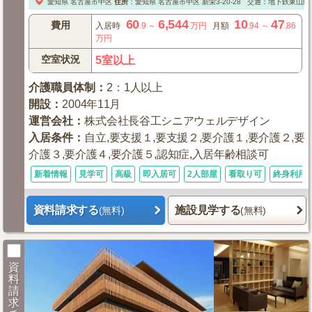
愛知県
名古屋市中区
住所
：
愛知県
名古屋市中区
新栄3-20-28
交通：地下鉄東山線・
60
6,544
10
47
費用
入居時
.9
～
万円
月額
.94
～
.86
万円
空室状況
5室以上
介護職員体制
：
2：1人以上
開設
：
2004年11月
運営会社
：
株式会社長谷工シニアウェルデザイン
入居条件
：
自立,要支援１,要支援２,要介護１,要介護２,要
介護３,要介護４,要介護５,認知症,入居年齢相談可
新着情報
見学可
高級
即入居可
2人部屋
看取り可
終身利用
資料請求する
施設見学する
(無料)
(無料)
資
料
請
求