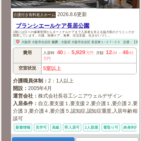
2026.8.6更新
介護付き有料老人ホーム
ブランシエールケア長居公園
1階には日々の健康管理からターミナルケアまで入居者を支える協力医のクリニックが
開業しています。介護、医療ケア、食事、生活支援、生きがいづく...
大阪府
大阪市住吉区
住所
：
大阪府
大阪市住吉区
長居東１−２７−２０
交通：【電
40
5,929
12
46
費用
入居時
.2
～
万円
月額
.04
～
.61
万円
空室状況
5室以上
介護職員体制
：
2：1人以上
開設
：
2005年4月
運営会社
：
株式会社長谷工シニアウェルデザイン
入居条件
：
自立,要支援１,要支援２,要介護１,要介護２,要
介護３,要介護４,要介護５,認知症,認知症重度,入居年齢相
談可
新着情報
見学可
高級
即入居可
2人部屋
看取り可
終身利用