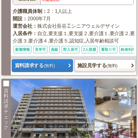
介護職員体制
：
2：1人以上
開設
：
2000年7月
運営会社
：
株式会社長谷工シニアウェルデザイン
入居条件
：
自立,要支援１,要支援２,要介護１,要介護２,要
介護３,要介護４,要介護５,認知症,入居年齢相談可
新着情報
見学可
高級
即入居可
2人部屋
看取り可
終身利用
資料請求する
施設見学する
(無料)
(無料)
資
料
請
求
チ
ェ
ッ
ク