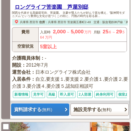
ロングライフ苦楽園 芦屋別邸
関西を代表する高級邸宅街、苦楽園。 文豪や賢人たちが好んで居を構え、“阪神間モダ
ニズム”という豊潤な文化が息づくこの街に、円熟の時代を彩る新...
兵庫県
西宮市
住所
：
兵庫県
西宮市
苦楽園五番町2-48
交通：阪急電鉄神戸線「夙川
2,000
5,000
25
29
費用
入居時
～
万円
月額
.6
～
.5
64
万円
空室状況
5室以上
介護職員体制
：
-
開設
：
2012年7月
運営会社
：
日本ロングライフ株式会社
入居条件
：
自立,要支援１,要支援２,要介護１,要介護２,要
介護３,要介護４,要介護５,認知症相談可
新着情報
見学可
高級
即入居可
2人部屋
終身利用可
個室あ
資料請求する
施設見学する
(無料)
(無料)