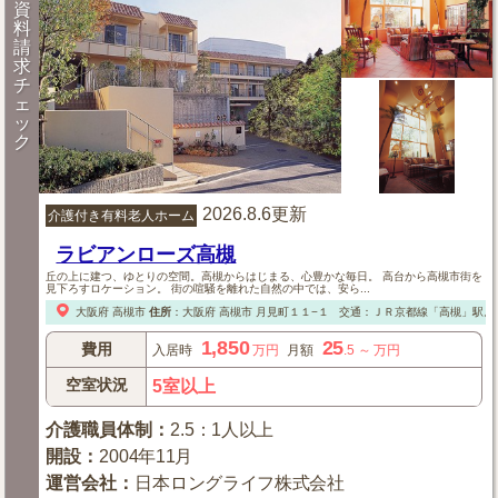
資
料
請
求
チ
ェ
ッ
ク
2026.8.6更新
介護付き有料老人ホーム
ラビアンローズ高槻
丘の上に建つ、ゆとりの空間。高槻からはじまる、心豊かな毎日。 高台から高槻市街を
見下ろすロケーション。 街の喧騒を離れた自然の中では、安ら...
大阪府
高槻市
住所
：
大阪府
高槻市
月見町１１−１
交通：ＪＲ京都線「高槻」駅よ
1,850
25
費用
入居時
万円
月額
.5
～
万円
空室状況
5室以上
介護職員体制
：
2.5：1人以上
開設
：
2004年11月
運営会社
：
日本ロングライフ株式会社