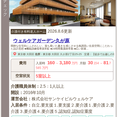
チ
ェ
ッ
ク
2026.8.6更新
介護付き有料老人ホーム
ウェルケアガーデン久が原
閑静な住宅街にふさわしい、落ち着いた趣きを感じさせる格調高い住居空間にこだわっ
た設計思想 ■機能訓練指導員常駐 ■24時間看護師常勤 ■広い部屋...
東京都
大田区
住所
：
東京都
大田区
久が原2丁目25-25
交通：【徒歩でお越しの場
160
3,180
30
81
費用
入居時
～
万円
月額
.154
～
.7
585
万円
空室状況
5室以上
介護職員体制
：
2.5：1人以上
開設
：
2016年10月
運営会社
：
株式会社サンケイビルウェルケア
入居条件
：
自立,要支援１,要支援２,要介護１,要介護２,要
介護３,要介護４,要介護５,認知症,認知症重度