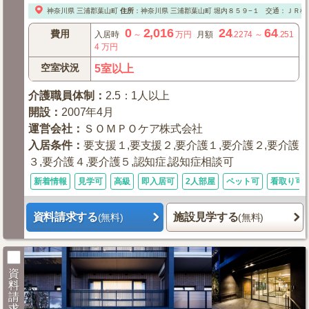
神奈川県
三浦郡葉山町
住所
：
神奈川県
三浦郡葉山町
堀内８５９−１
交通：ＪＲ横
0
2,016
24
64
費用
入居時
～
万円
月額
.2274
～
.251
4
万円
空室状況
5室以上
介護職員体制
：
2.5：1人以上
開設
：
2007年4月
運営会社
：
ＳＯＭＰＯケア株式会社
入居条件
：
要支援１,要支援２,要介護１,要介護２,要介護
３,要介護４,要介護５,認知症,認知症相談可
新着情報
見学可
高級
即入居可
2人部屋
ペット可
看取り可
資料請求する
施設見学する
(無料)
(無料)
資
料
請
求