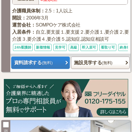
介護職員体制
：
2.5：1人以上
開設
：
2006年3月
運営会社
：
SOMPOケア株式会社
入居条件
：
自立,要支援１,要支援２,要介護１,要介護２,要
介護３,要介護４,要介護５,認知症,認知症相談可
24h看護師
新着情報
見学可
高級
即入居可
看取り可
終身利
資料請求する
施設見学する
(無料)
(無料)
資