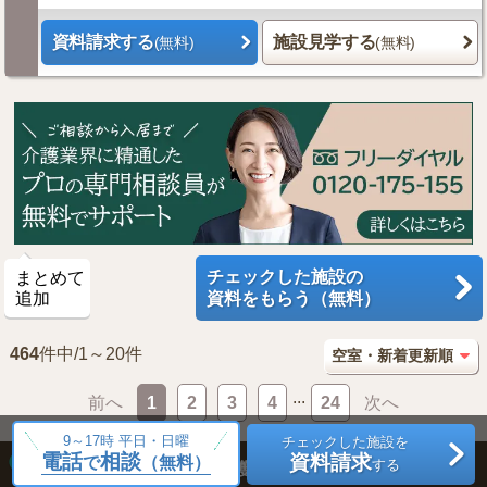
資料請求する
施設見学する
(無料)
(無料)
チェックした施設の
まとめて
追加
資料をもらう（無料）
464
件中/1～20件
...
前へ
1
2
3
4
24
次へ
9～17時 平日・日曜
チェックした施設を
電話
相談
資料請求
で
（無料）
する
エリア
老人ホーム・介護施設を探す
から