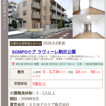
料
請
求
チ
ェ
ッ
ク
2026.8.6更新
介護付き有料老人ホーム
SOMPOケア ラヴィーレ駒沢公園
世田谷区の閑静な住宅街に立地する「介護付きホーム（介護付有料老人ホーム）」で
す。 自然豊かな駒沢公園まで徒歩約10分、四季折々の季節を感じら...
東京都
世田谷区
住所
：
東京都
世田谷区
深沢4丁目8-11
交通：※東急田園都市線「
0
2,736
18
56
費用
入居時
～
万円
月額
.3324
～
.332
4
万円
空室状況
5室以上
介護職員体制
：
3：1人以上
開設
：
2008年8月
運営会社
：
ＳＯＭＰＯケア株式会社