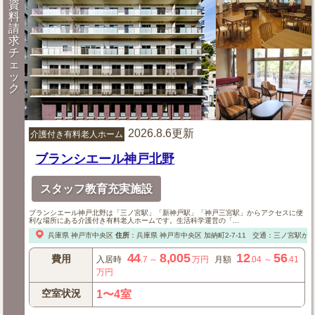
資
料
請
求
チ
ェ
ッ
ク
2026.8.6更新
介護付き有料老人ホーム
ブランシエール神戸北野
スタッフ教育充実施設
ブランシエール神戸北野は「三ノ宮駅」「新神戸駅」「神戸三宮駅」からアクセスに便
利な場所にある介護付き有料老人ホームです。生活科学運営の「...
兵庫県
神戸市中央区
住所
：
兵庫県
神戸市中央区
加納町2-7-11
交通：三ノ宮駅から
44
8,005
12
56
費用
入居時
.7
～
万円
月額
.04
～
.41
万円
空室状況
1〜4室