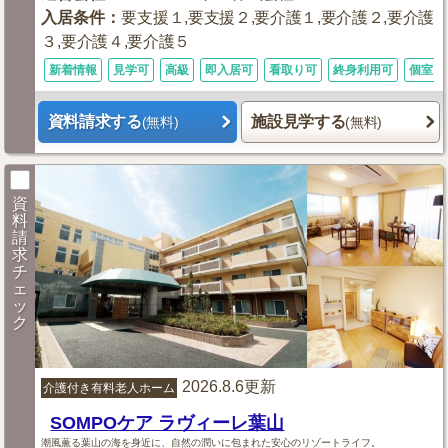
入居条件
：
要支援１,要支援２,要介護１,要介護２,要介護
３,要介護４,要介護５
新着情報
見学可
高級
即入居可
看取り可
終身利用可
個室あ
資料請求する
施設見学する
(無料)
(無料)
資
料
請
求
チ
ェ
ッ
ク
2026.8.6更新
介護付き有料老人ホーム
SOMPOケア ラヴィーレ葉山
潮風薫る葉山の海を身近に、自然の潤いに包まれた安心のリゾートライフ。