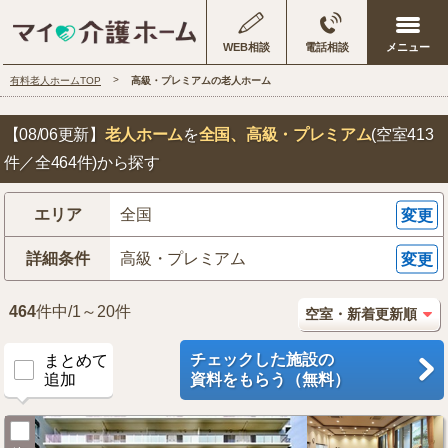
WEB相談
電話相談
有料老人ホームTOP
高級・プレミアムの老人ホーム
【08/06更新】
老人ホーム
を
全国
、高級・プレミアム
(空室413
件／全464件)から探す
エリア
全国
変更
詳細条件
高級・プレミアム
変更
464
件中/1～20件
チェックした施設の
まとめて
追加
資料をもらう（無料）