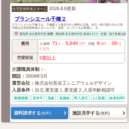
2026.8.6更新
住宅型有料老人ホーム
ブランシエール千種２
ブランシエール千種２は、千種駅より徒歩7分と便利な立地。自立～軽介護の方が入居
可能な住宅型有料老人ホームです。浴室、キッチンもお部屋に、大...
愛知県
名古屋市中区
住所
：
愛知県
名古屋市中区
新栄3-17-7
交通：地下鉄東山線・
71
5,040
9
38
費用
入居時
.4
～
万円
月額
.895
～
.61
5
万円
空室状況
5室以上
介護職員体制
：
-
開設
：
2004年3月
運営会社
：
株式会社長谷工シニアウェルデザイン
入居条件
：
自立,要支援１,要支援２,入居年齢相談可
新着情報
見学可
高級
低価格
即入居可
2人部屋
終身利用可
資料請求する
施設見学する
(無料)
(無料)