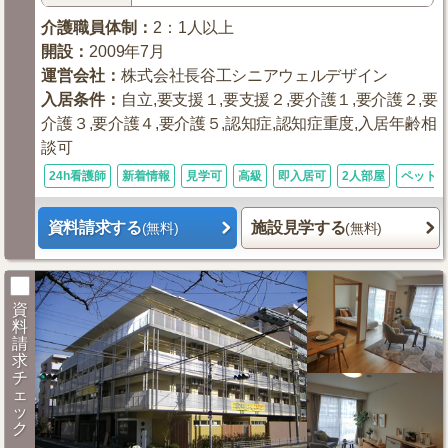
介護職員体制
：
2：1人以上
開設
：
2009年7月
運営会社
：
株式会社長谷工シニアウェルデザイン
入居条件
：
自立,要支援１,要支援２,要介護１,要介護２,要
介護３,要介護４,要介護５,認知症,認知症重度,入居年齢相
談可
24h看護師
新着情報
見学可
高級
即入居可
2人部屋
ペット
資料請求する
施設見学する
(無料)
(無料)
資
料
請
求
チ
ェ
ッ
ク