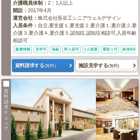
介護職員体制
：
2：1人以上
開設
：
2017年4月
運営会社
：
株式会社長谷工シニアウェルデザイン
入居条件
：
自立,要支援１,要支援２,要介護１,要介護２,要
介護３,要介護４,要介護５,認知症,認知症相談可,入居年齢
相談可
新着情報
見学可
高級
即入居可
2人部屋
看取り可
終身利用
資料請求する
施設見学する
(無料)
(無料)
資
料
請
求
チ
ェ
ッ
ク