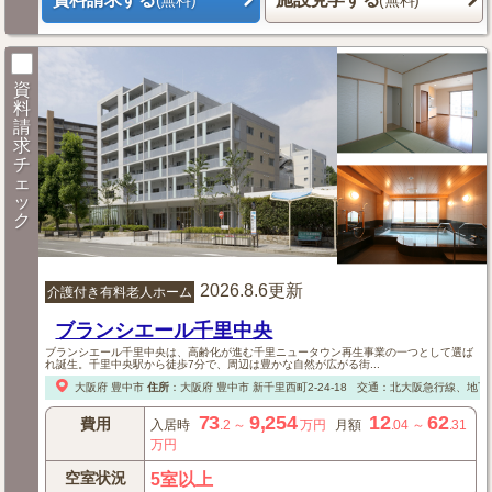
(無料)
(無料)
資
料
請
求
チ
ェ
ッ
ク
2026.8.6更新
介護付き有料老人ホーム
ブランシエール千里中央
ブランシエール千里中央は、高齢化が進む千里ニュータウン再生事業の一つとして選ば
れ誕生。千里中央駅から徒歩7分で、周辺は豊かな自然が広がる街...
大阪府
豊中市
住所
：
大阪府
豊中市
新千里西町2-24-18
交通：北大阪急行線、地下鉄
73
9,254
12
62
費用
入居時
.2
～
万円
月額
.04
～
.31
万円
空室状況
5室以上