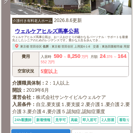
ク
2026.8.6更新
介護付き有料老人ホーム
ウェルケアヒルズ馬事公苑
ウェルケアヒルズ馬事公苑は、お一人おひとりの確かなるパーソナル・サポートを最優
先としたシニアのためのレジデンスです。豊かな人生を歩んでき...
東京都
世田谷区
住所
：
東京都
世田谷区
上用賀4-1-8
交通：東急田園都市線 用賀駅
590
8,250
24
164
費用
入居時
～
万円
月額
.376
～
.
552
万円
空室状況
5室以上
介護職員体制
：
2：1人以上
開設
：
2019年6月
運営会社
：
株式会社サンケイビルウェルケア
入居条件
：
自立,要支援１,要支援２,要介護１,要介護２,要
介護３,要介護４,要介護５,認知症,認知症重度
24h看護師
新着情報
見学可
高級
即入居可
2人部屋
看取り