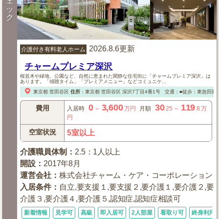
ェ
ッ
ク
2026.8.6更新
介護付き有料老人ホーム
チャームプレミア深沢
桜並木や緑地、公園など、自然に恵まれた閑静な住宅街に「チャームプレミア深沢」は
あります。「傾聴タイム」「プレミアメニュー」などコミュニケ...
東京都
世田谷区
住所
：
東京都
世田谷区
深沢7丁目4番1号
交通：■徒歩：東急田園
0
3,600
30
119
費用
入居時
～
万円
月額
.25
～
.8
万
円
空室状況
5室以上
介護職員体制
：
2.5：1人以上
開設
：
2017年8月
運営会社
：
株式会社チャーム・ケア・コーポレーション
入居条件
：
自立,要支援１,要支援２,要介護１,要介護２,要
介護３,要介護４,要介護５,認知症,認知症相談可
新着情報
見学可
高級
即入居可
2人部屋
看取り可
終身利用