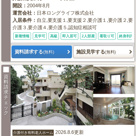
開設
：
2004年8月
運営会社
：
日本ロングライフ株式会社
入居条件
：
自立,要支援１,要支援２,要介護１,要介護２,要
介護３,要介護４,要介護５,認知症相談可
新着情報
見学可
高級
即入居可
2人部屋
看取り可
終身利用
資料請求する
施設見学する
(無料)
(無料)
資
料
請
求
チ
ェ
ッ
ク
2026.8.6更新
介護付き有料老人ホーム