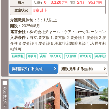
0
3,120
24
95
費用
入居時
～
万円
月額
.8
～
.1
万円
空室状況
5室以上
介護職員体制
：
3：1人以上
開設
：
2025年8月
運営会社
：
株式会社チャーム・ケア・コーポレーション
入居条件
：
自立,要支援１,要支援２,要介護１,要介護２,要
介護３,要介護４,要介護５,認知症,認知症相談可,入居年齢
相談可
新着情報
見学可
高級
即入居可
2人部屋
看取り可
終身利用
資料請求する
施設見学する
(無料)
(無料)
資
料
請
求
チ