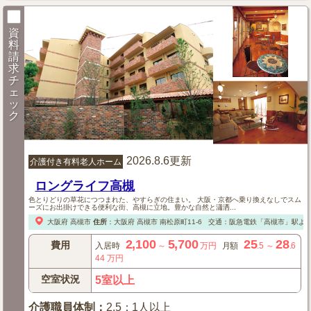
資
料
請
求
チ
ェ
ッ
ク
2026.8.6更新
介護付き有料老人ホーム
ロングライフ高槻
色とりどりの草花につつまれた、やすらぎの住まい。 大阪・京都へ乗り換えなしでスム
ーズにお出掛けできる便利な街、高槻に立地。豊かな自然と瀟洒...
大阪府
高槻市
住所
：
大阪府
高槻市
南松原町11-6
交通：阪急電鉄「高槻市」駅より
2,100
5,700
25
28
費用
入居時
～
万円
月額
.5
～
.6
44
万円
空室状況
5室以上
介護職員体制
：
2.5：1人以上