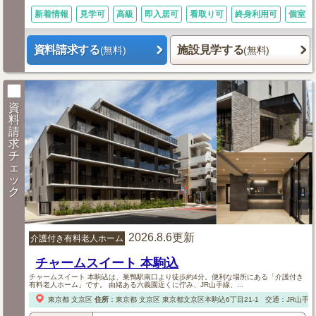
新着情報
見学可
高級
即入居可
看取り可
終身利用可
個室あ
資料請求する
施設見学する
(無料)
(無料)
資
料
請
求
チ
ェ
ッ
ク
2026.8.6更新
介護付き有料老人ホーム
チャームスイート 本駒込
チャームスイート 本駒込は、巣鴨駅南口より徒歩約4分。便利な場所にある「介護付き
有料老人ホーム」です。 由緒ある六義園近くに佇み、JR山手線、...
東京都
文京区
住所
：
東京都
文京区
東京都文京区本駒込6丁目21-1
交通：JR山手線