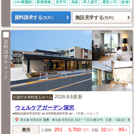
24h看護師
新着情報
見学可
高級
即入居可
看取り可
終身利
資料請求する
施設見学する
(無料)
(無料)
資
料
請
求
チ
ェ
ッ
ク
2026.8.6更新
介護付き有料老人ホーム
ウェルケアガーデン深沢
■機能訓練指導員常駐 ■24時間看護師常勤 ■2：1手厚いスタッフ
東京都
世田谷区
住所
：
東京都
世田谷区
深沢一丁目32番18号
交通：【徒歩】
東急
251
3,700
32
85
費用
入居時
～
万円
月額
.937
～
.6