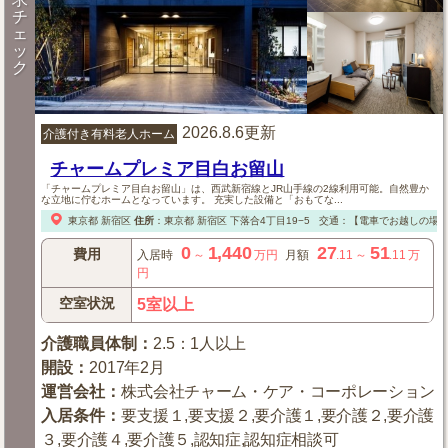
チ
ェ
ッ
ク
2026.8.6更新
介護付き有料老人ホーム
チャームプレミア目白お留山
「チャームプレミア目白お留山」は、西武新宿線とJR山手線の2線利用可能。自然豊か
な立地に佇むホームとなっています。 充実した設備と「おもてな...
東京都
新宿区
住所
：
東京都
新宿区
下落合4丁目19−5
交通：【電車でお越しの場
0
1,440
27
51
費用
入居時
～
万円
月額
.11
～
.11
万
円
空室状況
5室以上
介護職員体制
：
2.5：1人以上
開設
：
2017年2月
運営会社
：
株式会社チャーム・ケア・コーポレーション
入居条件
：
要支援１,要支援２,要介護１,要介護２,要介護
３,要介護４,要介護５,認知症,認知症相談可