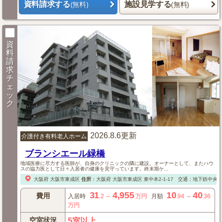
資料請求する
施設見学する
(無料)
(無料)
資
料
請
求
チ
ェ
ッ
ク
2026.8.6更新
介護付き有料老人ホーム
ブランシエール緑橋
地域医療に尽力する医師が、自身のクリニックの隣に建設。オーナーとして、またハウ
スの協力医として日々入居者の健康を見守っています。終末期ケ...
大阪府
大阪市東成区
住所
：
大阪府
大阪市東成区
東中本2-1-17
交通：地下鉄中央線
31
4,955
10
40
費用
入居時
.2
～
万円
月額
.94
～
.36
万円
空室状況
5室以上