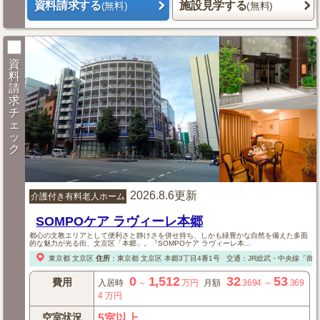
資料請求する
施設見学する
(無料)
(無料)
資
料
請
求
チ
ェ
ッ
ク
2026.8.6更新
介護付き有料老人ホーム
SOMPOケア ラヴィーレ本郷
都心の文教エリアとして便利さと静けさを併せ持ち、しかも緑豊かな自然を備えた多面
的な魅力が光る街、文京区「本郷」。『SOMPOケア ラヴィーレ本...
東京都
文京区
住所
：
東京都
文京区
本郷3丁目4番1号
交通：JR総武・中央線「御茶
0
1,512
32
53
費用
入居時
～
万円
月額
.3694
～
.369
4
万円
空室状況
5室以上