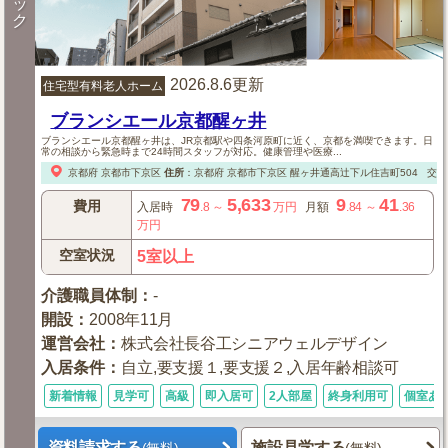
ッ
ク
2026.8.6更新
住宅型有料老人ホーム
ブランシエール京都醒ヶ井
ブランシエール京都醒ヶ井は、JR京都駅や四条河原町に近く、京都を満喫できます。日
常の相談から緊急時まで24時間スタッフが対応。健康管理や医療...
京都府
京都市下京区
住所
：
京都府
京都市下京区
醒ヶ井通高辻下ル住吉町504
交通
79
5,633
9
41
費用
入居時
.8
～
万円
月額
.84
～
.36
万円
空室状況
5室以上
介護職員体制
：
-
開設
：
2008年11月
運営会社
：
株式会社長谷工シニアウェルデザイン
入居条件
：
自立,要支援１,要支援２,入居年齢相談可
新着情報
見学可
高級
即入居可
2人部屋
終身利用可
個室あ
資料請求する
施設見学する