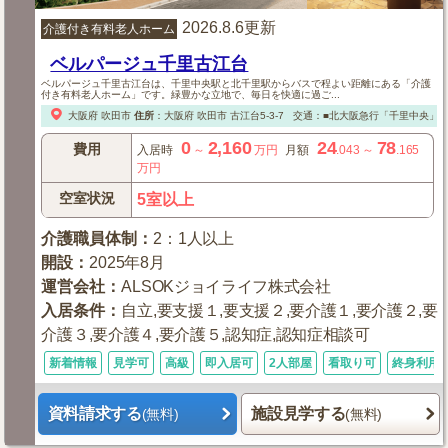
2026.8.6更新
介護付き有料老人ホーム
ベルパージュ千里古江台
ベルパージュ千里古江台は、千里中央駅と北千里駅からバスで程よい距離にある「介護
付き有料老人ホーム」です。緑豊かな立地で、毎日を快適に過ご...
大阪府
吹田市
住所
：
大阪府
吹田市
古江台5-3-7
交通：■北大阪急行「千里中央」
0
2,160
24
78
費用
入居時
～
万円
月額
.043
～
.165
万円
空室状況
5室以上
介護職員体制
：
2：1人以上
開設
：
2025年8月
運営会社
：
ALSOKジョイライフ株式会社
入居条件
：
自立,要支援１,要支援２,要介護１,要介護２,要
介護３,要介護４,要介護５,認知症,認知症相談可
新着情報
見学可
高級
即入居可
2人部屋
看取り可
終身利用
資料請求する
施設見学する
(無料)
(無料)