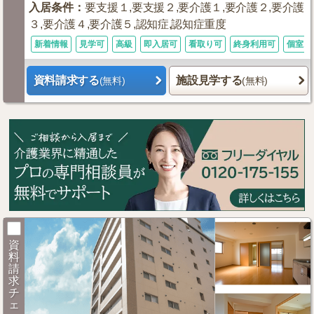
入居条件
：
要支援１,要支援２,要介護１,要介護２,要介護
３,要介護４,要介護５,認知症,認知症重度
新着情報
見学可
高級
即入居可
看取り可
終身利用可
個室あ
資料請求する
施設見学する
(無料)
(無料)
資
料
請
求
チ
ェ