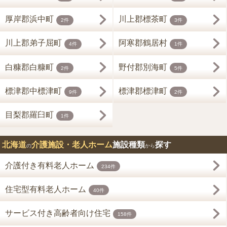
厚岸郡浜中町
川上郡標茶町
2件
3件
川上郡弟子屈町
阿寒郡鶴居村
4件
1件
白糠郡白糠町
野付郡別海町
2件
5件
標津郡中標津町
標津郡標津町
9件
2件
目梨郡羅臼町
1件
北海道
介護施設・老人ホーム
施設種類
探す
の
から
介護付き有料老人ホーム
234件
住宅型有料老人ホーム
40件
サービス付き高齢者向け住宅
158件