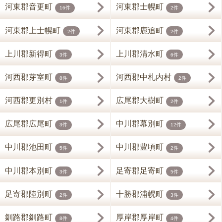
河東郡音更町
河東郡士幌町
16件
2件
河東郡上士幌町
河東郡鹿追町
2件
2件
上川郡新得町
上川郡清水町
3件
6件
河西郡芽室町
河西郡中札内村
8件
2件
河西郡更別村
広尾郡大樹町
1件
2件
広尾郡広尾町
中川郡幕別町
3件
12件
中川郡池田町
中川郡豊頃町
5件
2件
中川郡本別町
足寄郡足寄町
3件
5件
足寄郡陸別町
十勝郡浦幌町
2件
3件
釧路郡釧路町
厚岸郡厚岸町
8件
4件