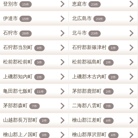
登別市
恵庭市
15件
23件
伊達市
北広島市
15件
23件
石狩市
北斗市
28件
23件
石狩郡当別町
石狩郡新篠津村
4件
1件
松前郡松前町
松前郡福島町
3件
2件
上磯郡知内町
上磯郡木古内町
2件
2件
亀田郡七飯町
茅部郡鹿部町
11件
2件
茅部郡森町
二海郡八雲町
7件
7件
山越郡長万部町
檜山郡江差町
2件
4件
檜山郡上ノ国町
檜山郡厚沢部町
3件
4件