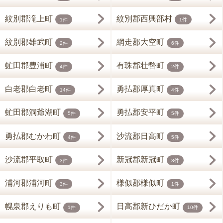
紋別郡滝上町
紋別郡西興部村
1件
1件
紋別郡雄武町
網走郡大空町
2件
6件
虻田郡豊浦町
有珠郡壮瞥町
4件
2件
白老郡白老町
勇払郡厚真町
14件
4件
虻田郡洞爺湖町
勇払郡安平町
5件
5件
勇払郡むかわ町
沙流郡日高町
4件
5件
沙流郡平取町
新冠郡新冠町
3件
3件
浦河郡浦河町
様似郡様似町
3件
1件
幌泉郡えりも町
日高郡新ひだか町
1件
10件