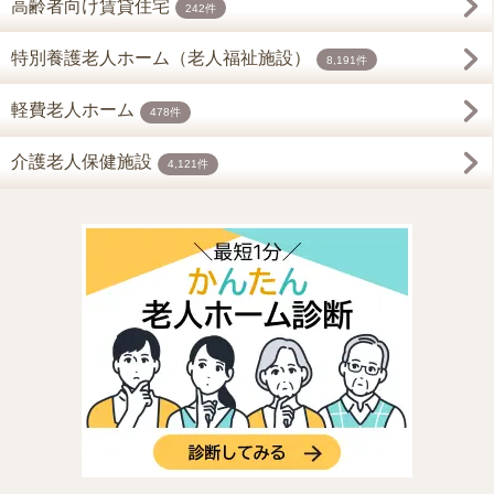
高齢者向け賃貸住宅
242件
特別養護老人ホーム（老人福祉施設）
8,191件
軽費老人ホーム
478件
介護老人保健施設
4,121件