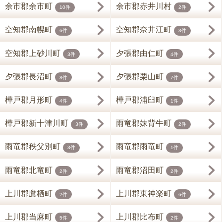
余市郡余市町
余市郡赤井川村
10件
2件
空知郡南幌町
空知郡奈井江町
6件
3件
空知郡上砂川町
夕張郡由仁町
3件
4件
夕張郡長沼町
夕張郡栗山町
8件
7件
樺戸郡月形町
樺戸郡浦臼町
4件
1件
樺戸郡新十津川町
雨竜郡妹背牛町
3件
2件
雨竜郡秩父別町
雨竜郡雨竜町
3件
1件
雨竜郡北竜町
雨竜郡沼田町
2件
2件
上川郡鷹栖町
上川郡東神楽町
2件
6件
上川郡当麻町
上川郡比布町
5件
2件