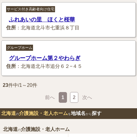
サービス付き高齢者向け住宅
ふれあいの里 ほくと桜華
住所
：北海道北斗市七重浜８丁目
グループホーム
グループホーム第２やわらぎ
住所
：北海道北斗市追分６２−４５
23
件中/1～20件
前へ
1
2
次へ
北海道
介護施設・老人ホーム
地域名
探す
の
を
から
北海道
介護施設・老人ホーム
の