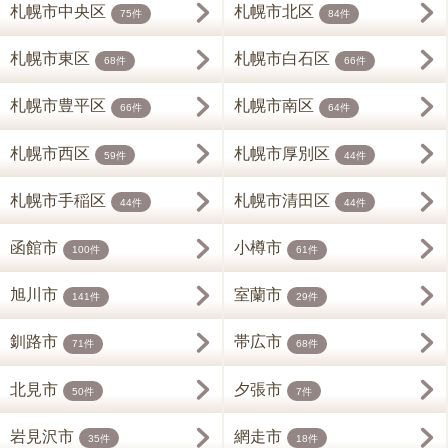
札幌市中央区
札幌市北区
75件
84件
札幌市東区
札幌市白石区
68件
66件
札幌市豊平区
札幌市南区
66件
64件
札幌市西区
札幌市厚別区
59件
44件
札幌市手稲区
札幌市清田区
44件
44件
函館市
小樽市
100件
61件
旭川市
室蘭市
141件
29件
釧路市
帯広市
71件
68件
北見市
夕張市
50件
7件
岩見沢市
網走市
35件
18件