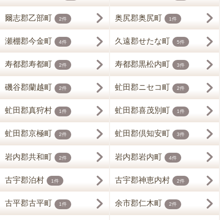
爾志郡乙部町
奥尻郡奥尻町
2件
1件
瀬棚郡今金町
久遠郡せたな町
4件
5件
寿都郡寿都町
寿都郡黒松内町
2件
3件
磯谷郡蘭越町
虻田郡ニセコ町
2件
2件
虻田郡真狩村
虻田郡喜茂別町
1件
1件
虻田郡京極町
虻田郡倶知安町
2件
3件
岩内郡共和町
岩内郡岩内町
2件
4件
古宇郡泊村
古宇郡神恵内村
1件
2件
古平郡古平町
余市郡仁木町
1件
2件