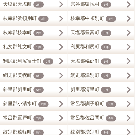
天塩郡天塩町
宗谷郡猿払村
2件
1件
枝幸郡浜頓別町
枝幸郡中頓別町
3件
1件
枝幸郡枝幸町
天塩郡豊富町
2件
3件
礼文郡礼文町
利尻郡利尻町
1件
1件
利尻郡利尻富士町
天塩郡幌延町
2件
1件
網走郡美幌町
網走郡津別町
6件
2件
斜里郡斜里町
斜里郡清里町
5件
2件
斜里郡小清水町
常呂郡訓子府町
2件
2件
常呂郡置戸町
常呂郡佐呂間町
2件
4件
紋別郡遠軽町
紋別郡湧別町
8件
3件