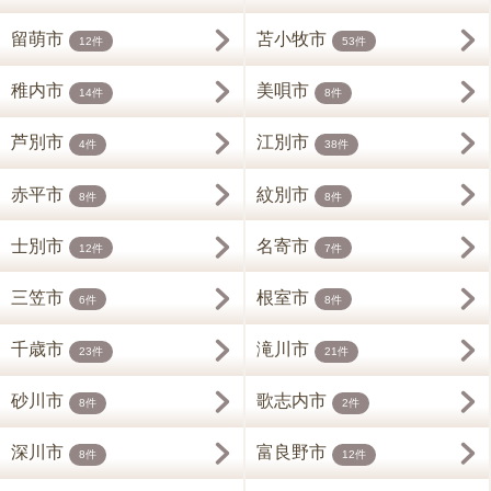
留萌市
苫小牧市
12件
53件
稚内市
美唄市
14件
8件
芦別市
江別市
4件
38件
赤平市
紋別市
8件
8件
士別市
名寄市
12件
7件
三笠市
根室市
6件
8件
千歳市
滝川市
23件
21件
砂川市
歌志内市
8件
2件
深川市
富良野市
8件
12件