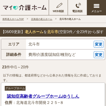
WEB相談
電話相談
有料老人ホームTOP
北海道の老人ホーム
北斗市の老人ホーム
【08/09更新】
老人ホーム
を
北斗市
(空室0件／全23件)
から探す
エリア
北斗市
変更
詳細条件
費用/介護度/認知症/種別など
変更
23
件中/1～20件
以下の情報は、都道府県などから公表された情報を元に作成しておりま
す。
グループホーム
認知症高齢者グループホームゆうしん
住所
：北海道北斗市開発２２５−８