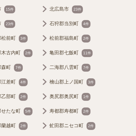
市
北広島市
15件
23件
市
石狩郡当別町
23件
4件
郡松前町
松前郡福島町
3件
2件
郡木古内町
亀田郡七飯町
2件
11件
郡森町
二海郡八雲町
7件
7件
郡江差町
檜山郡上ノ国町
4件
3件
郡乙部町
奥尻郡奥尻町
2件
1件
郡せたな町
寿都郡寿都町
5件
2件
郡蘭越町
虻田郡ニセコ町
2件
2件