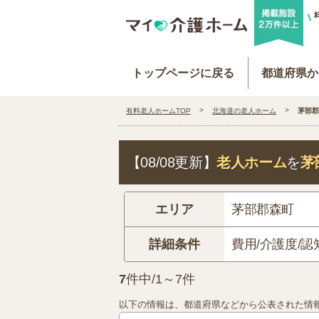
トップページに戻る
都道府県か
有料老人ホームTOP
北海道の老人ホーム
茅部郡
【08/08更新】
老人ホーム
を
茅
エリア
茅部郡森町
詳細条件
費用/介護度/認
7
件中/1～7件
以下の情報は、都道府県などから公表された情