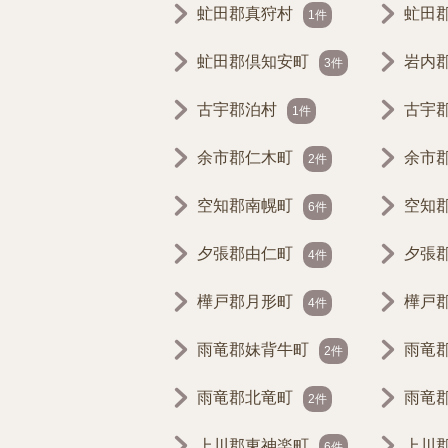
虻田郡真狩村
虻田
1件
虻田郡倶知安町
岩内
3件
古宇郡泊村
古宇
1件
余市郡仁木町
余市
2件
空知郡南幌町
空知
6件
夕張郡由仁町
夕張
4件
樺戸郡月形町
樺戸
4件
雨竜郡妹背牛町
雨竜
2件
雨竜郡北竜町
雨竜
2件
上川郡東神楽町
上川
6件