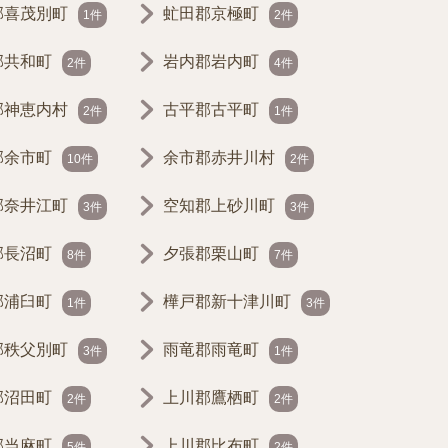
郡喜茂別町
虻田郡京極町
1件
2件
郡共和町
岩内郡岩内町
2件
4件
郡神恵内村
古平郡古平町
2件
1件
郡余市町
余市郡赤井川村
10件
2件
郡奈井江町
空知郡上砂川町
3件
3件
郡長沼町
夕張郡栗山町
8件
7件
郡浦臼町
樺戸郡新十津川町
1件
3件
郡秩父別町
雨竜郡雨竜町
3件
1件
郡沼田町
上川郡鷹栖町
2件
2件
郡当麻町
上川郡比布町
5件
2件