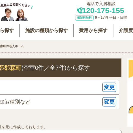
電話で入居相談
0120-175-155
9～17時 平日・日曜
相談料無料
ら探す
施設の種類から探す
費用から探す
介護
森町の老人ホーム
部郡森町
(空室0件／全7件)
から探す
変更
変更
知症/種別など
報を元に作成しております。