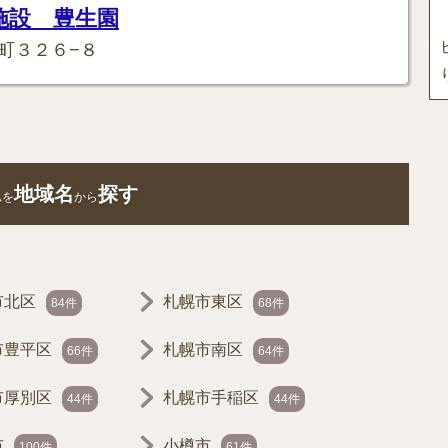
施設 豊生園
町３２６−８
ム
地域名
探す
を
から
市北区
札幌市東区
84件
68件
市豊平区
札幌市南区
66件
64件
市厚別区
札幌市手稲区
44件
44件
市
小樽市
100件
61件