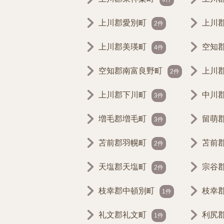
上川郡愛別町
上川
2件
上川郡美瑛町
空知
4件
空知郡南富良野町
上川
2件
上川郡下川町
中川
3件
増毛郡増毛町
留萌
3件
苫前郡羽幌町
苫前
2件
天塩郡天塩町
宗谷
2件
枝幸郡中頓別町
枝幸
1件
礼文郡礼文町
利尻
1件