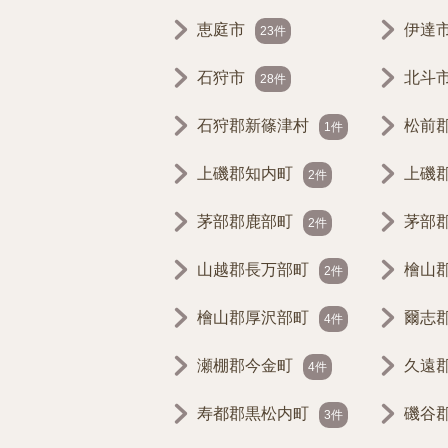
恵庭市
伊達
23件
石狩市
北斗
28件
石狩郡新篠津村
松前
1件
上磯郡知内町
上磯
2件
茅部郡鹿部町
茅部
2件
山越郡長万部町
檜山
2件
檜山郡厚沢部町
爾志
4件
瀬棚郡今金町
久遠
4件
寿都郡黒松内町
磯谷
3件