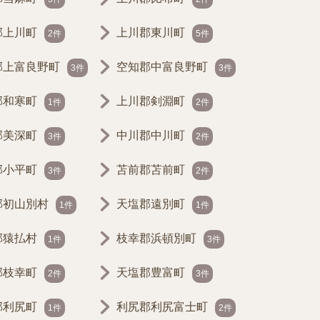
郡上川町
上川郡東川町
2件
5件
郡上富良野町
空知郡中富良野町
3件
3件
郡和寒町
上川郡剣淵町
1件
2件
郡美深町
中川郡中川町
3件
2件
郡小平町
苫前郡苫前町
3件
2件
郡初山別村
天塩郡遠別町
1件
1件
郡猿払村
枝幸郡浜頓別町
1件
3件
郡枝幸町
天塩郡豊富町
2件
3件
郡利尻町
利尻郡利尻富士町
1件
2件