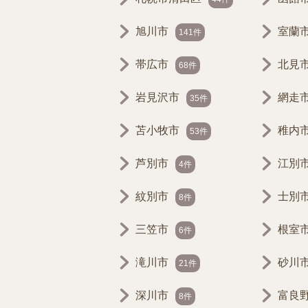
旭川市
室蘭
141件
帯広市
北見
68件
岩見沢市
網走
35件
苫小牧市
稚内
53件
芦別市
江別
4件
紋別市
士別
8件
三笠市
根室
6件
滝川市
砂川
21件
深川市
富良
8件