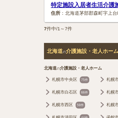
特定施設入居者生活介護
住所
：北海道茅部郡森町字上台
7
件中/1～7件
北海道
介護施設・老人ホー
の
北海道
介護施設・老人ホーム
の
札幌市中央区
札幌
75件
札幌市白石区
札幌
66件
札幌市西区
札幌
59件
札幌市清田区
函館
44件