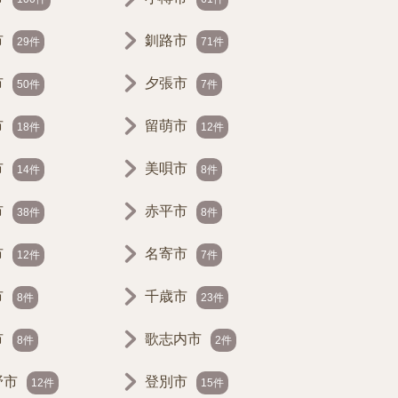
市
釧路市
29件
71件
市
夕張市
50件
7件
市
留萌市
18件
12件
市
美唄市
14件
8件
市
赤平市
38件
8件
市
名寄市
12件
7件
市
千歳市
8件
23件
市
歌志内市
8件
2件
野市
登別市
12件
15件