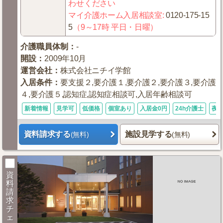
わせください
マイ介護ホーム入居相談室
:
0120-175-15
5
（9～17時 平日・日曜）
介護職員体制
：
-
開設
：
2009年10月
運営会社
：
株式会社ニチイ学館
入居条件
：
要支援２,要介護１,要介護２,要介護３,要介護
４,要介護５,認知症,認知症相談可,入居年齢相談可
新着情報
見学可
低価格
個室あり
入居金0円
24h介護士
夜
資料請求する
施設見学する
(無料)
(無料)
資
料
請
求
チ
ェ