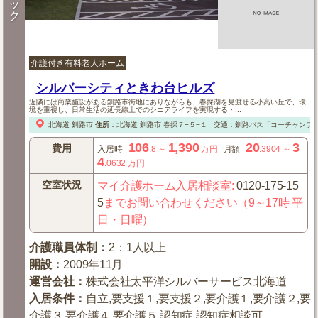
ッ
ク
介護付き有料老人ホーム
シルバーシティときわ台ヒルズ
近隣には商業施設がある釧路市街地にありながらも、春採湖を見渡せる小高い丘で、環
境を重視し、日常生活の延長線上でのシニアライフを実現する・...
北海道
釧路市
住所
：
北海道
釧路市
春採７−５−１
交通：釧路バス「コーチャンフ
106
1,390
20
3
費用
入居時
.8
～
万円
月額
.3904
～
4
.0632
万円
空室状況
マイ介護ホーム入居相談室
:
0120-175-15
5
までお問い合わせください（9～17時 平
日・日曜）
介護職員体制
：
2：1人以上
開設
：
2009年11月
運営会社
：
株式会社太平洋シルバーサービス北海道
入居条件
：
自立,要支援１,要支援２,要介護１,要介護２,要
介護３,要介護４,要介護５,認知症,認知症相談可