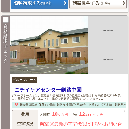
資料請求する
施設見学する
(無料)
(無料)
資
料
請
求
チ
ェ
ッ
ク
グループホーム
ニチイケアセンター釧路中園
グループホームとは、要支援2~要介護5までの認知症と診断された高齢者の方を対象
に、共同生活住居（ユニット）単位で家庭的な環境のもと、スタッフ...
北海道
釧路市
住所
：
北海道
釧路市
中園町4番10号
交通：JR根室本線 釧路駅バ
10
12
費用
入居時
.6
万円
月額
.233
～
万円
空室状況
満室
※最新の空室状況は下記へお問い合