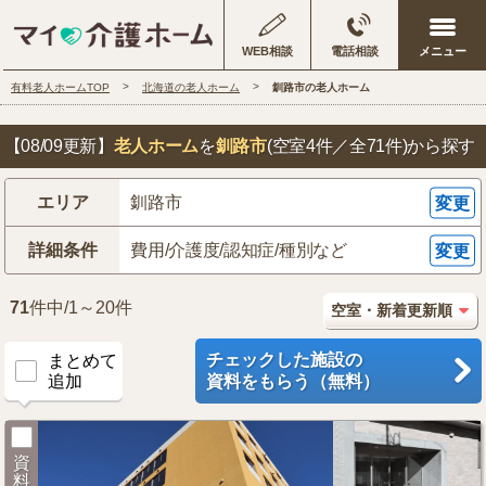
WEB相談
電話相談
有料老人ホームTOP
北海道の老人ホーム
釧路市の老人ホーム
【08/09更新】
老人ホーム
を
釧路市
(空室4件／全71件)
から探す
エリア
釧路市
変更
詳細条件
費用/介護度/認知症/種別など
変更
71
件中/1～20件
チェックした施設の
まとめて
追加
資料をもらう（無料）
資
料