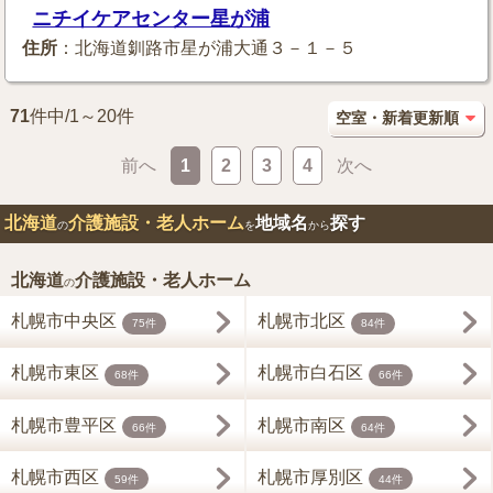
ニチイケアセンター星が浦
住所
：北海道釧路市星が浦大通３－１－５
71
件中/1～20件
前へ
1
2
3
4
次へ
北海道
介護施設・老人ホーム
地域名
探す
の
を
から
北海道
介護施設・老人ホーム
の
札幌市中央区
札幌市北区
75件
84件
札幌市東区
札幌市白石区
68件
66件
札幌市豊平区
札幌市南区
66件
64件
札幌市西区
札幌市厚別区
59件
44件