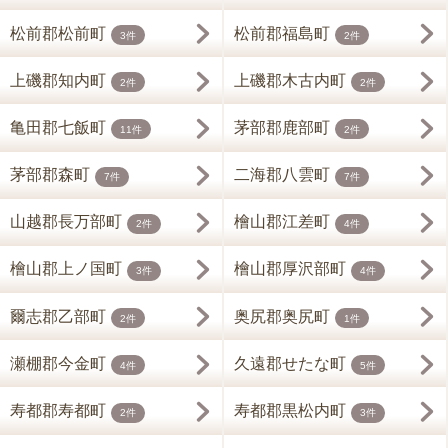
松前郡松前町
松前郡福島町
3件
2件
上磯郡知内町
上磯郡木古内町
2件
2件
亀田郡七飯町
茅部郡鹿部町
11件
2件
茅部郡森町
二海郡八雲町
7件
7件
山越郡長万部町
檜山郡江差町
2件
4件
檜山郡上ノ国町
檜山郡厚沢部町
3件
4件
爾志郡乙部町
奥尻郡奥尻町
2件
1件
瀬棚郡今金町
久遠郡せたな町
4件
5件
寿都郡寿都町
寿都郡黒松内町
2件
3件