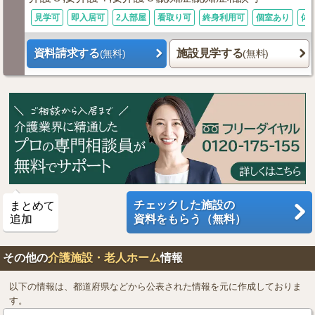
見学可
即入居可
2人部屋
看取り可
終身利用可
個室あり
体
資料請求する
施設見学する
(無料)
(無料)
チェックした施設の
まとめて
追加
資料をもらう（無料）
その他の
介護施設・老人ホーム
情報
以下の情報は、都道府県などから公表された情報を元に作成しておりま
す。