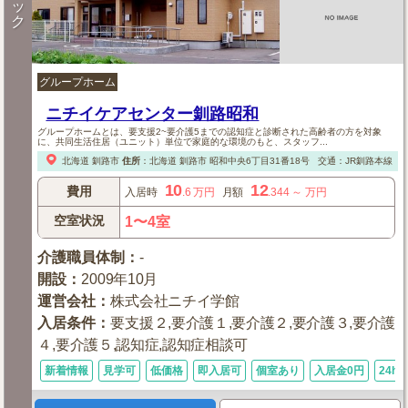
ッ
ク
グループホーム
ニチイケアセンター釧路昭和
グループホームとは、要支援2~要介護5までの認知症と診断された高齢者の方を対象
に、共同生活住居（ユニット）単位で家庭的な環境のもと、スタッフ...
北海道
釧路市
住所
：
北海道
釧路市
昭和中央6丁目31番18号
交通：JR釧路本線 
10
12
費用
入居時
.6
万円
月額
.344
～
万円
空室状況
1〜4室
介護職員体制
：
-
開設
：
2009年10月
運営会社
：
株式会社ニチイ学館
入居条件
：
要支援２,要介護１,要介護２,要介護３,要介護
４,要介護５,認知症,認知症相談可
新着情報
見学可
低価格
即入居可
個室あり
入居金0円
24h