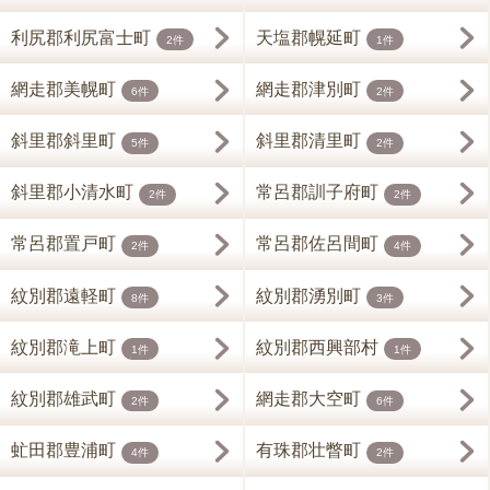
利尻郡利尻富士町
天塩郡幌延町
2件
1件
網走郡美幌町
網走郡津別町
6件
2件
斜里郡斜里町
斜里郡清里町
5件
2件
斜里郡小清水町
常呂郡訓子府町
2件
2件
常呂郡置戸町
常呂郡佐呂間町
2件
4件
紋別郡遠軽町
紋別郡湧別町
8件
3件
紋別郡滝上町
紋別郡西興部村
1件
1件
紋別郡雄武町
網走郡大空町
2件
6件
虻田郡豊浦町
有珠郡壮瞥町
4件
2件