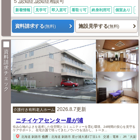
５,認知症,認知症相談可
新着情報
見学可
即入居可
看取り可
終身利用可
個室あり
体
資料請求する
施設見学する
(無料)
(無料)
資
料
請
求
チ
ェ
ッ
ク
2026.8.7更新
介護付き有料老人ホーム
ニチイケアセンター星が浦
住み心地のよさを追求した住空間とコミュニティーを育む環境、24時間の安心を見守る
ケアサポート。 在宅介護で培ってきたノウハウを活かし、トータ...
北海道
釧路市
住所
：
北海道
釧路市
星が浦大通3丁目1-5
交通：電車：
JR「大楽毛