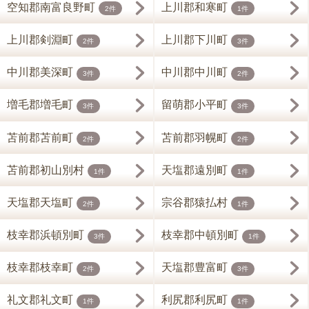
空知郡南富良野町
上川郡和寒町
2件
1件
上川郡剣淵町
上川郡下川町
2件
3件
中川郡美深町
中川郡中川町
3件
2件
増毛郡増毛町
留萌郡小平町
3件
3件
苫前郡苫前町
苫前郡羽幌町
2件
2件
苫前郡初山別村
天塩郡遠別町
1件
1件
天塩郡天塩町
宗谷郡猿払村
2件
1件
枝幸郡浜頓別町
枝幸郡中頓別町
3件
1件
枝幸郡枝幸町
天塩郡豊富町
2件
3件
礼文郡礼文町
利尻郡利尻町
1件
1件