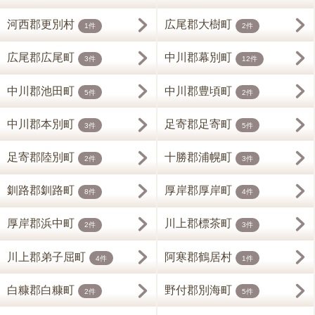
河西郡更別村
広尾郡大樹町
1件
2件
広尾郡広尾町
中川郡幕別町
3件
12件
中川郡池田町
中川郡豊頃町
5件
2件
中川郡本別町
足寄郡足寄町
3件
5件
足寄郡陸別町
十勝郡浦幌町
2件
3件
釧路郡釧路町
厚岸郡厚岸町
8件
4件
厚岸郡浜中町
川上郡標茶町
2件
3件
川上郡弟子屈町
阿寒郡鶴居村
4件
1件
白糠郡白糠町
野付郡別海町
2件
5件