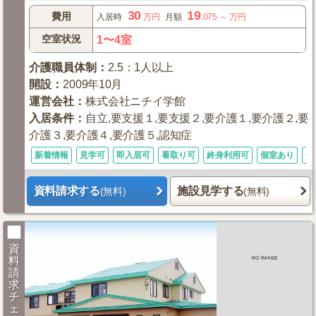
30
19
費用
入居時
万円
月額
.075
～
万円
空室状況
1〜4室
介護職員体制
：
2.5：1人以上
開設
：
2009年10月
運営会社
：
株式会社ニチイ学館
入居条件
：
自立,要支援１,要支援２,要介護１,要介護２,要
介護３,要介護４,要介護５,認知症
新着情報
見学可
即入居可
看取り可
終身利用可
個室あり
体
資料請求する
施設見学する
(無料)
(無料)
資
料
請
求
チ
ェ