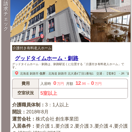
請
求
チ
ェ
ッ
ク
介護付き有料老人ホーム
グッドタイムホーム・釧路
グッドタイムホーム・釧路は、釧路駅近くに位置する「介護付き有料老人ホーム」で
す。
北海道
釧路市
住所
：
北海道
釧路市
北大通4丁目1番地1
交通：【電車】
・JR「釧
0
12
0
費用
入居時
万円
月額
.96
～
万円
空室状況
5室以上
介護職員体制
：
3：1人以上
開設
：
2018年8月
運営会社
：
株式会社 創生事業団
入居条件
：
要介護１,要介護２,要介護３,要介護４,要介護