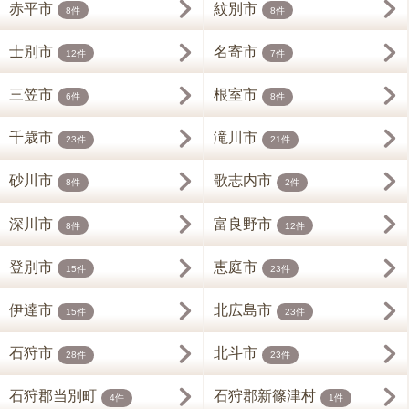
赤平市
紋別市
8件
8件
士別市
名寄市
12件
7件
三笠市
根室市
6件
8件
千歳市
滝川市
23件
21件
砂川市
歌志内市
8件
2件
深川市
富良野市
8件
12件
登別市
恵庭市
15件
23件
伊達市
北広島市
15件
23件
石狩市
北斗市
28件
23件
石狩郡当別町
石狩郡新篠津村
4件
1件