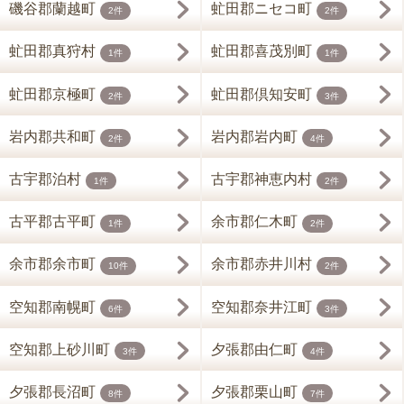
磯谷郡蘭越町
虻田郡ニセコ町
2件
2件
虻田郡真狩村
虻田郡喜茂別町
1件
1件
虻田郡京極町
虻田郡倶知安町
2件
3件
岩内郡共和町
岩内郡岩内町
2件
4件
古宇郡泊村
古宇郡神恵内村
1件
2件
古平郡古平町
余市郡仁木町
1件
2件
余市郡余市町
余市郡赤井川村
10件
2件
空知郡南幌町
空知郡奈井江町
6件
3件
空知郡上砂川町
夕張郡由仁町
3件
4件
夕張郡長沼町
夕張郡栗山町
8件
7件