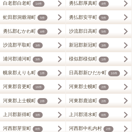
白老郡白老町
勇払郡厚真町
14件
4件
虻田郡洞爺湖町
勇払郡安平町
5件
5件
勇払郡むかわ町
沙流郡日高町
4件
5件
沙流郡平取町
新冠郡新冠町
3件
3件
浦河郡浦河町
様似郡様似町
3件
1件
幌泉郡えりも町
日高郡新ひだか町
1件
10件
河東郡音更町
河東郡士幌町
16件
2件
河東郡上士幌町
河東郡鹿追町
2件
2件
上川郡新得町
上川郡清水町
3件
6件
河西郡芽室町
河西郡中札内村
8件
2件