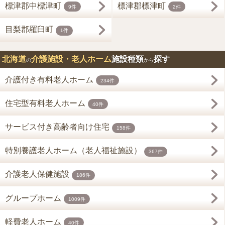
標津郡中標津町
標津郡標津町
9件
2件
目梨郡羅臼町
1件
北海道
介護施設・老人ホーム
施設種類
探す
の
から
介護付き有料老人ホーム
234件
住宅型有料老人ホーム
40件
サービス付き高齢者向け住宅
158件
特別養護老人ホーム（老人福祉施設）
367件
介護老人保健施設
186件
グループホーム
1009件
軽費老人ホーム
40件