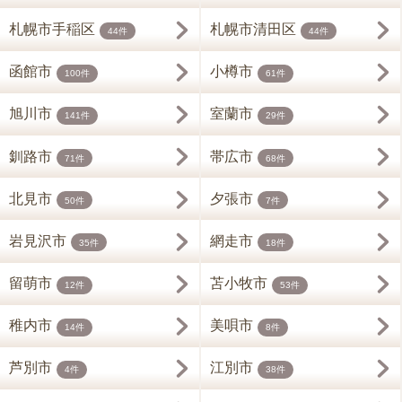
札幌市手稲区
札幌市清田区
44件
44件
函館市
小樽市
100件
61件
旭川市
室蘭市
141件
29件
釧路市
帯広市
71件
68件
北見市
夕張市
50件
7件
岩見沢市
網走市
35件
18件
留萌市
苫小牧市
12件
53件
稚内市
美唄市
14件
8件
芦別市
江別市
4件
38件