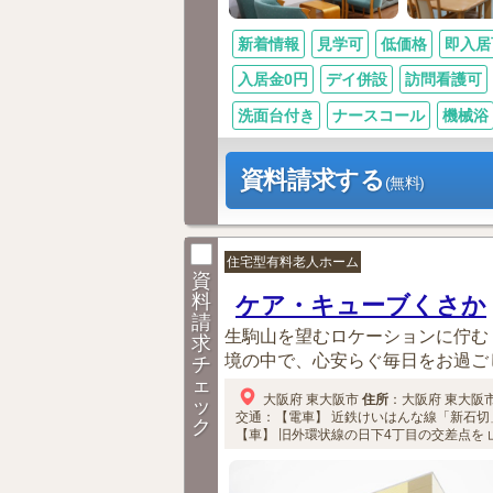
新着情報
見学可
低価格
即入居
入居金0円
デイ併設
訪問看護可
洗面台付き
ナースコール
機械浴
資料請求する
(無料)
住宅型有料老人ホーム
資
料
ケア・キューブくさか
請
生駒山を望むロケーションに佇む
求
境の中で、心安らぐ毎日をお過ごしい
チ
ェ
大阪府
東大阪市
住所
：
大阪府
東大阪
ッ
交通：【電車】
近鉄けいはんな線「新石切
ク
【車】
旧外環状線の日下4丁目の交差点を