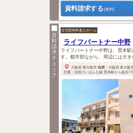
資料請求する
(無料)
住宅型有料老人ホーム
資
料
ライフパートナー中野
請
ライフパートナー中野は、荒本駅
求
す。都市部ながら、周辺には大きな
チ
ェ
大阪府
東大阪市
住所
：
大阪府
東大阪
ッ
交通：近鉄けいはんな線 荒本駅から徒歩7分。
ク