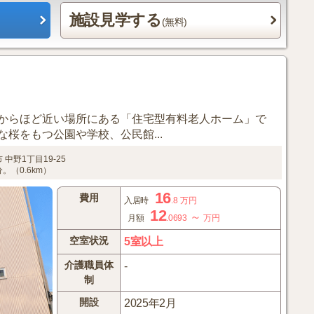
施設見学する
(無料)
からほど近い場所にある「住宅型有料老人ホーム」で
桜をもつ公園や学校、公民館...
市
中野1丁目19-25
（0.6km）
16
費用
入居時
.8
万円
12
～
月額
.0693
万円
空室状況
5室以上
介護職員体
-
制
開設
2025年2月