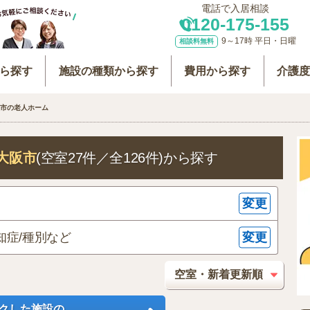
電話で入居相談
0120-175-155
9～17時 平日・日曜
相談料無料
ら探す
施設の種類から探す
費用から探す
介護
市の老人ホーム
大阪市
(空室27件／全126件)
から探す
変更
変更
知症/種別など
クした施設の