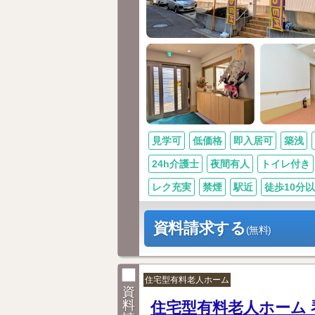
見学可
低価格
即入居可
築浅
24h介護士
夜間有人
トイレ付き
レク充実
禁煙
駅近
徒歩10分
資料請求する
(無料)
住宅型有料老人ホーム
資
料
住宅型有料老人ホーム 