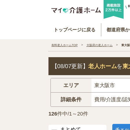
トップページに戻る
都道府県か
有料老人ホームTOP
大阪府の老人ホーム
東大阪
【08/07更新】
老人ホーム
を
東
エリア
東大阪市
詳細条件
費用/介護度/認
126
件中/1～20件
まとめて
チェッ