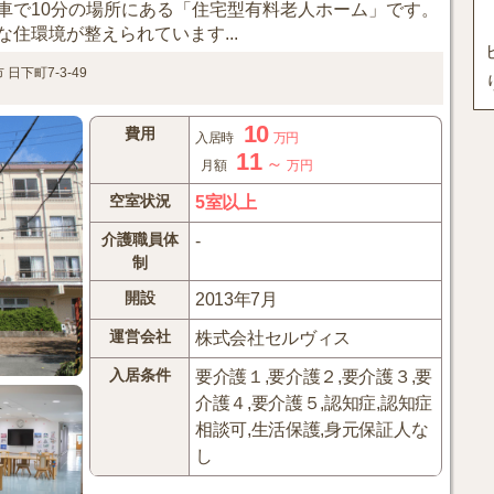
車で10分の場所にある「住宅型有料老人ホーム」です。
住環境が整えられています...
市
日下町7-3-49
10
費用
入居時
万円
11
～
月額
万円
空室状況
5室以上
介護職員体
-
制
開設
2013年7月
運営会社
株式会社セルヴィス
入居条件
要介護１,要介護２,要介護３,要
介護４,要介護５,認知症,認知症
相談可,生活保護,身元保証人な
し