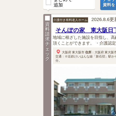
追加
資料を
2026.8.6
介護付き有料老人ホーム
資
料
そんぽの家 東大阪日
請
地域に根ざした施設を目指し、高
求
頂くことができます。 ・介護認定
チ
ェ
大阪府
東大阪市
住所
：
大阪府
東大阪
ッ
交通：※近鉄けいはんな線「新石切」駅か
ク
分。