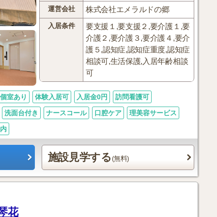
運営会社
株式会社エメラルドの郷
入居条件
要支援１,要支援２,要介護１,要
介護２,要介護３,要介護４,要介
護５,認知症,認知症重度,認知症
相談可,生活保護,入居年齢相談
可
個室あり
体験入居可
入居金0円
訪問看護可
洗面台付き
ナースコール
口腔ケア
理美容サービス
以内
施設見学する
(無料)
琴花