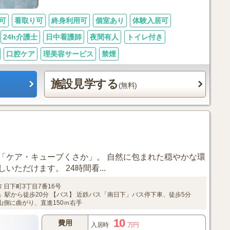
可
看取り可
終身利用可
個室あり
体験入居可
24h介護士
日中看護師
夜間有人
トイレ付き
口腔ケア
理美容サービス
禁煙
施設見学する
(無料)
「ケア・キューブくさか」。 自然に包まれた穏やかな環
ただけます。 24時間看...
市
日下町3丁目7番16号
」駅から徒歩20分
【バス】
近鉄バス「南日下」バス停下車、徒歩5分
山側に曲がり、直進150ｍ右手
10
費用
入居時
万円