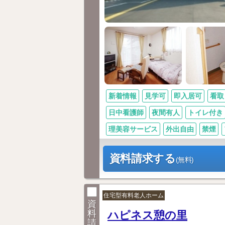
新着情報
見学可
即入居可
看取
日中看護師
夜間有人
トイレ付き
理美容サービス
外出自由
禁煙
資料請求する
(無料)
住宅型有料老人ホーム
資
料
ハピネス憩の里
請