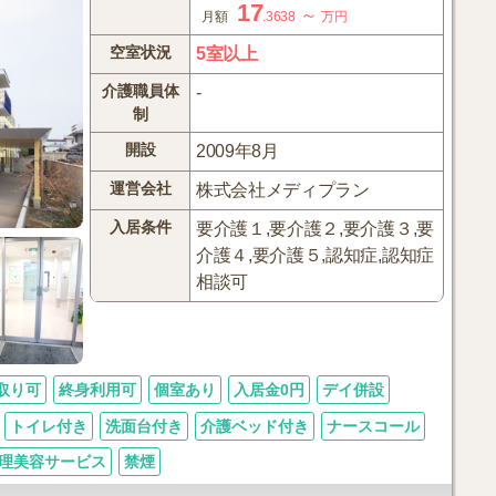
17
～
月額
.3638
万円
空室状況
5室以上
介護職員体
-
制
開設
2009年8月
運営会社
株式会社メディプラン
入居条件
要介護１,要介護２,要介護３,要
介護４,要介護５,認知症,認知症
相談可
取り可
終身利用可
個室あり
入居金0円
デイ併設
トイレ付き
洗面台付き
介護ベッド付き
ナースコール
理美容サービス
禁煙