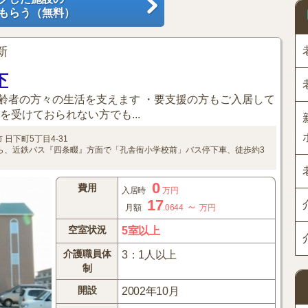
もらう（無料）
更新
下
齢者の方々の生活を支えます ・要支援の方もご入居して
を受けておられない方でも...
市
日下町5丁目4-31
ら、近鉄バス『四条畷』方面で「孔舎衙小学校前」バス停下車、徒歩約3
0
費用
入居時
万円
17
～
月額
.0644
万円
空室状況
5室以上
介護職員体
3：1人以上
制
開設
2002年10月