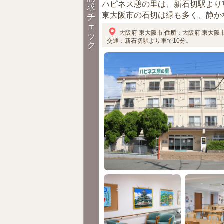
ハピネス憩の里は、新石切駅より
求
東大阪市の石切は緑も多く、静かな
チ
ェ
大阪府
東大阪市
住所
：
大阪府
東大阪
ッ
交通：新石切駅より車で10分。
ク