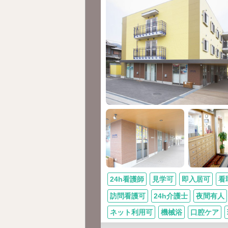
24h看護師
見学可
即入居可
看
訪問看護可
24h介護士
夜間有人
ネット利用可
機械浴
口腔ケア