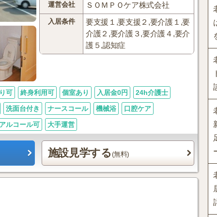
運営会社
ＳＯＭＰＯケア株式会社
入居条件
要支援１,要支援２,要介護１,要
介護２,要介護３,要介護４,要介
護５,認知症
り可
終身利用可
個室あり
入居金0円
24h介護士
洗面台付き
ナースコール
機械浴
口腔ケア
アルコール可
大手運営
施設見学する
(無料)