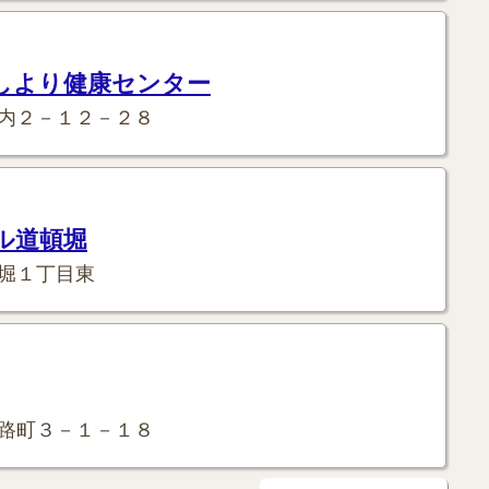
しより健康センター
内２－１２－２８
ル道頓堀
堀１丁目東
路町３－１－１８