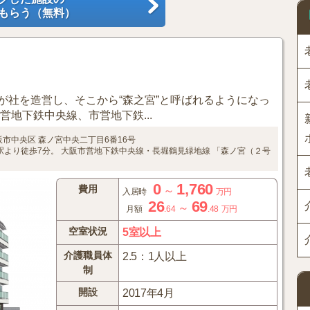
もらう（無料）
が社を造営し、そこから“森之宮”と呼ばれるようになっ
営地下鉄中央線、市営地下鉄...
阪市中央区
森ノ宮中央二丁目6番16号
駅より徒歩7分。
大阪市営地下鉄中央線・長堀鶴見緑地線 「森ノ宮（２号
0
1,760
費用
～
入居時
万円
26
69
～
月額
.64
.48
万円
空室状況
5室以上
介護職員体
2.5：1人以上
制
開設
2017年4月