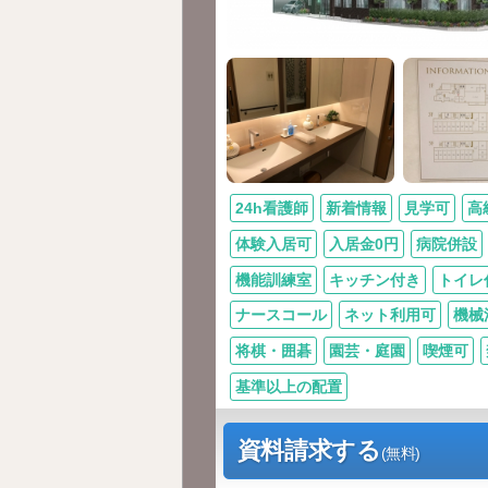
24h看護師
新着情報
見学可
高
体験入居可
入居金0円
病院併設
機能訓練室
キッチン付き
トイレ
ナースコール
ネット利用可
機械
将棋・囲碁
園芸・庭園
喫煙可
基準以上の配置
資料請求する
(無料)