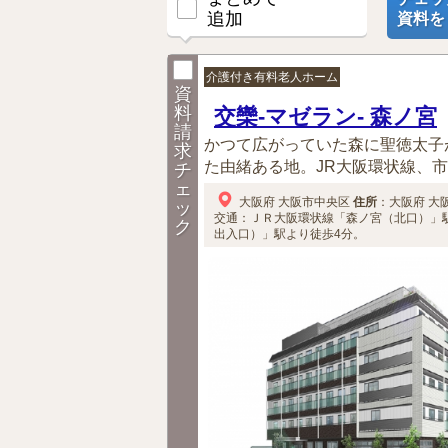
追加
資料を
介護付き有料老人ホーム
資
料
交欒-マゼラン- 森ノ宮
請
かつて広がっていた森に聖徳太子
求
た由緒ある地。JR大阪環状線、市
チ
ェ
大阪府
大阪市中央区
住所
：
大阪府
大
ッ
交通：ＪＲ大阪環状線「森ノ宮（北口）」
ク
出入口）」駅より徒歩4分。