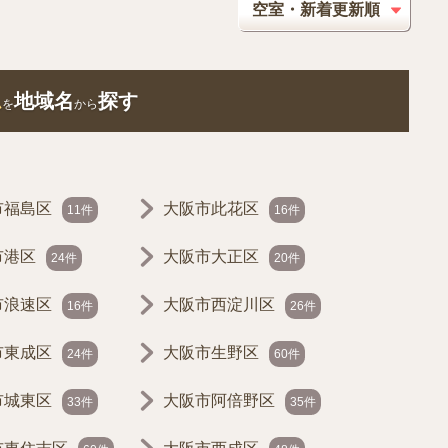
ム
地域名
探す
を
から
市福島区
大阪市此花区
11件
16件
市港区
大阪市大正区
24件
20件
市浪速区
大阪市西淀川区
16件
26件
市東成区
大阪市生野区
24件
60件
市城東区
大阪市阿倍野区
33件
35件