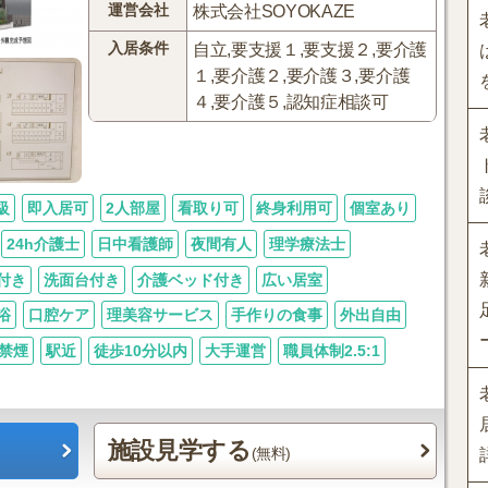
運営会社
株式会社SOYOKAZE
入居条件
自立,要支援１,要支援２,要介護
１,要介護２,要介護３,要介護
４,要介護５,認知症相談可
級
即入居可
2人部屋
看取り可
終身利用可
個室あり
24h介護士
日中看護師
夜間有人
理学療法士
付き
洗面台付き
介護ベッド付き
広い居室
浴
口腔ケア
理美容サービス
手作りの食事
外出自由
禁煙
駅近
徒歩10分以内
大手運営
職員体制2.5:1
施設見学する
(無料)