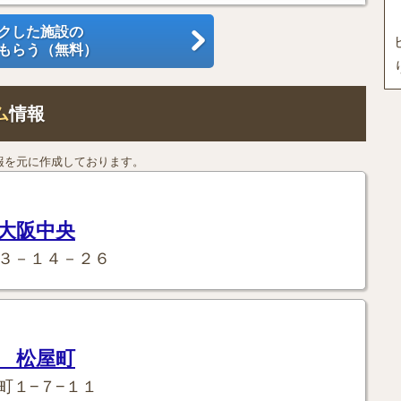
クした施設の
もらう（無料）
ム
情報
報を元に作成しております。
大阪中央
３－１４－２６
 松屋町
町１−７−１１