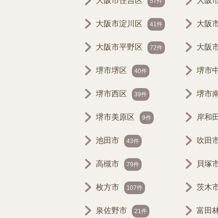
大阪市住吉区
大阪
57件
大阪市淀川区
大阪
41件
大阪市平野区
大阪
72件
堺市堺区
堺市
40件
堺市西区
堺市
39件
堺市美原区
岸和
9件
池田市
吹田
43件
高槻市
貝塚
79件
枚方市
茨木
107件
泉佐野市
富田
21件