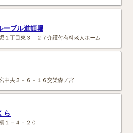
ルーブル道頓堀
堀１丁目東３－２７介護付有料老人ホーム
宮中央２－６－１６交欒森ノ宮
くら
橋１－４－２０