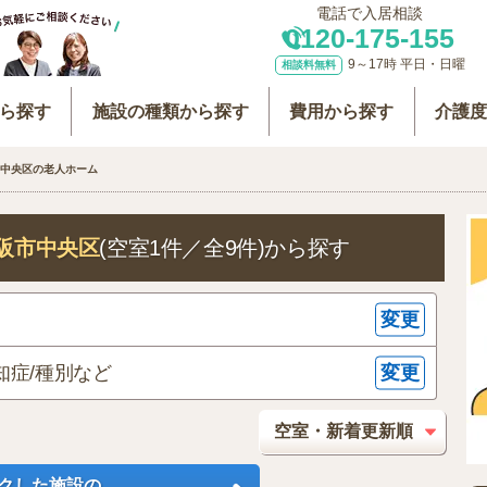
電話で入居相談
0120-175-155
9～17時 平日・日曜
相談料無料
ら探す
施設の種類から探す
費用から探す
介護
中央区の老人ホーム
阪市中央区
(空室1件／全9件)
から探す
変更
変更
知症/種別など
クした施設の