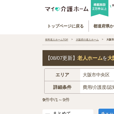
トップページに戻る
都道府県か
有料老人ホームTOP
大阪府の老人ホーム
大阪市
【08/07更新】
老人ホーム
を
大
エリア
大阪市中央区
詳細条件
費用/介護度/認
9
件中/1～9件
まとめて
チェッ