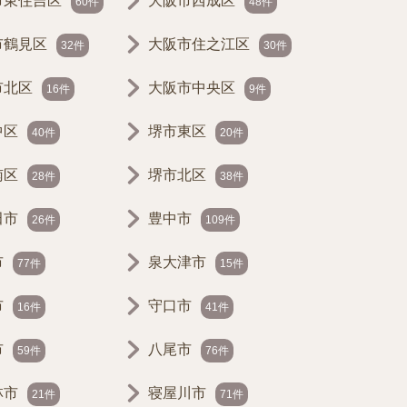
市東住吉区
大阪市西成区
60件
48件
市鶴見区
大阪市住之江区
32件
30件
市北区
大阪市中央区
16件
9件
中区
堺市東区
40件
20件
南区
堺市北区
28件
38件
田市
豊中市
26件
109件
市
泉大津市
77件
15件
市
守口市
16件
41件
市
八尾市
59件
76件
林市
寝屋川市
21件
71件