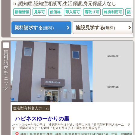
５,認知症,認知症相談可,生活保護,身元保証人なし
新着情報
見学可
低価格
即入居可
看取り可
終身利用可
築浅
資料請求する
施設見学する
(無料)
(無料)
資
料
請
求
チ
ェ
ッ
ク
住宅型有料老人ホーム
ハピネスゆーかりの里
ハピネスゆーかりの里は、社家駅からほど近い場所にある「住宅型有料老人ホーム」で
す。 近隣の皆さまにも気軽にお立ち寄り頂ける開かれた施設を目...
神奈川県
海老名市
住所
：
神奈川県
海老名市
社家3丁目13番20号
交通：JR相模線