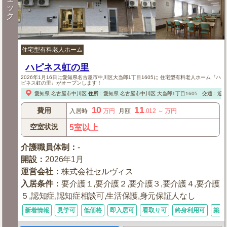
ッ
ク
住宅型有料老人ホーム
ハピネス虹の里
2026年1月16日に愛知県名古屋市中川区大当郎1丁目1605に 住宅型有料老人ホーム『ハ
ピネス虹の里』がオープンします！
愛知県
名古屋市中川区
住所
：
愛知県
名古屋市中川区
大当郎1丁目1605
交通：近鉄
10
11
費用
入居時
万円
月額
.012
～
万円
空室状況
5室以上
介護職員体制
：
-
開設
：
2026年1月
運営会社
：
株式会社セルヴィス
入居条件
：
要介護１,要介護２,要介護３,要介護４,要介護
５,認知症,認知症相談可,生活保護,身元保証人なし
新着情報
見学可
低価格
即入居可
看取り可
終身利用可
築浅