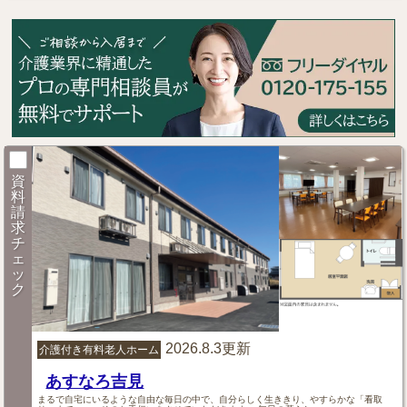
資
料
請
求
チ
ェ
ッ
ク
2026.8.3更新
介護付き有料老人ホーム
あすなろ吉見
まるで自宅にいるような自由な毎日の中で、自分らしく生ききり、やすらかな「看取