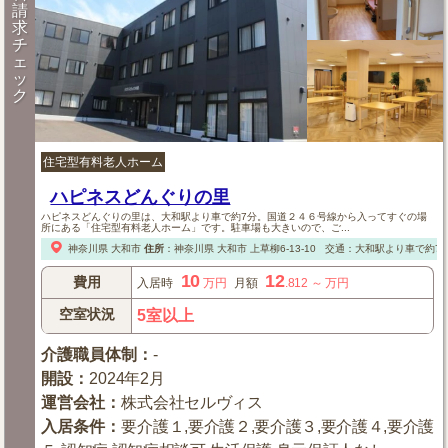
請
求
チ
ェ
ッ
ク
住宅型有料老人ホーム
ハピネスどんぐりの里
ハピネスどんぐりの里は、大和駅より車で約7分。国道２４６号線から入ってすぐの場
所にある「住宅型有料老人ホーム」です。駐車場も大きいので、ご...
神奈川県
大和市
住所
：
神奈川県
大和市
上草柳6-13-10
交通：大和駅より車で約7
10
12
費用
入居時
万円
月額
.812
～
万円
空室状況
5室以上
介護職員体制
：
-
開設
：
2024年2月
運営会社
：
株式会社セルヴィス
入居条件
：
要介護１,要介護２,要介護３,要介護４,要介護