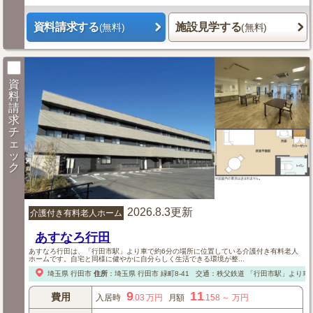
資料請求する
施設見学する
(無料)
(無料)
資
料
請
求
チ
ェ
ッ
ク
2026.8.3更新
介護付き有料老人ホーム
あすなろ行田
あすなろ行田は、「行田市駅」より車で約6分の場所に位置している介護付き有料老人
ホームです。自宅と同様に健やかに自分らしく生活できる環境が整...
埼玉県
行田市
住所
：
埼玉県
行田市
緑町8-41
交通：秩父鉄道 「行田市駅」より車
9
11
費用
入居時
.03
万円
月額
.158
～
万円