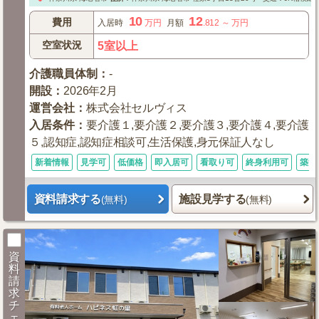
10
12
費用
入居時
万円
月額
.812
～
万円
空室状況
5室以上
介護職員体制
：
-
開設
：
2026年2月
運営会社
：
株式会社セルヴィス
入居条件
：
要介護１,要介護２,要介護３,要介護４,要介護
５,認知症,認知症相談可,生活保護,身元保証人なし
新着情報
見学可
低価格
即入居可
看取り可
終身利用可
築浅
資料請求する
施設見学する
(無料)
(無料)
資
料
請
求
チ
ェ