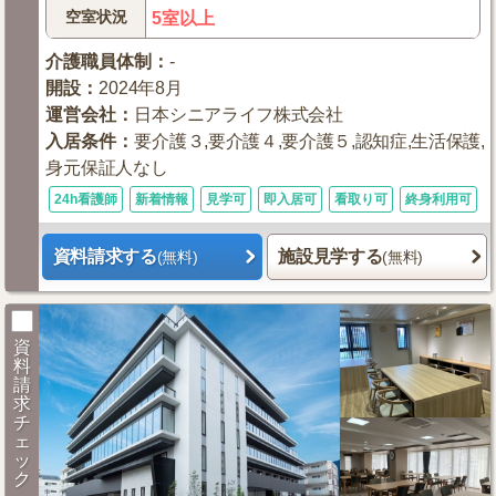
空室状況
5室以上
介護職員体制
：
-
開設
：
2024年8月
運営会社
：
日本シニアライフ株式会社
入居条件
：
要介護３,要介護４,要介護５,認知症,生活保護,
身元保証人なし
24h看護師
新着情報
見学可
即入居可
看取り可
終身利用可
資料請求する
施設見学する
(無料)
(無料)
資
料
請
求
チ
ェ
ッ
ク