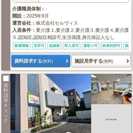
介護職員体制
：
-
開設
：
2025年9月
運営会社
：
株式会社セルヴィス
入居条件
：
要介護１,要介護２,要介護３,要介護４,要介護
５,認知症,認知症相談可,生活保護,身元保証人なし
新着情報
見学可
低価格
即入居可
看取り可
終身利用可
築浅
資料請求する
施設見学する
(無料)
(無料)
資
料
請
求
チ
ェ
ッ
ク