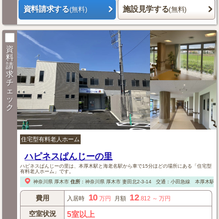
資料請求する
施設見学する
(無料)
(無料)
資
料
請
求
チ
ェ
ッ
ク
住宅型有料老人ホーム
ハピネスぱんじーの里
ハピネスぱんじーの里は、本厚木駅と海老名駅から車で15分ほどの場所にある「住宅型
有料老人ホーム」です。
神奈川県
厚木市
住所
：
神奈川県
厚木市
妻田北2-3-14
交通：小田急線 本厚木駅、
10
12
費用
入居時
万円
月額
.812
～
万円
空室状況
5室以上