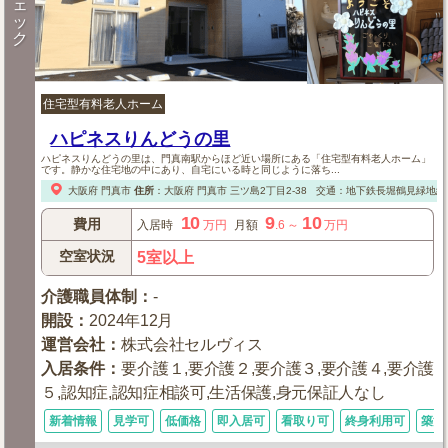
ェ
ッ
ク
住宅型有料老人ホーム
ハピネスりんどうの里
ハピネスりんどうの里は、門真南駅からほど近い場所にある「住宅型有料老人ホーム」
です。静かな住宅地の中にあり、自宅にいる時と同じように落ち...
大阪府
門真市
住所
：
大阪府
門真市
三ツ島2丁目2-38
交通：地下鉄長堀鶴見緑地線
10
9
10
費用
入居時
万円
月額
.6
～
万円
空室状況
5室以上
介護職員体制
：
-
開設
：
2024年12月
運営会社
：
株式会社セルヴィス
入居条件
：
要介護１,要介護２,要介護３,要介護４,要介護
５,認知症,認知症相談可,生活保護,身元保証人なし
新着情報
見学可
低価格
即入居可
看取り可
終身利用可
築浅