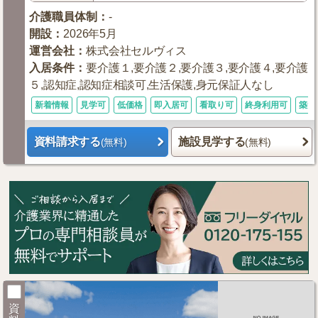
介護職員体制
：
-
開設
：
2026年5月
運営会社
：
株式会社セルヴィス
入居条件
：
要介護１,要介護２,要介護３,要介護４,要介護
５,認知症,認知症相談可,生活保護,身元保証人なし
新着情報
見学可
低価格
即入居可
看取り可
終身利用可
築浅
資料請求する
施設見学する
(無料)
(無料)
資