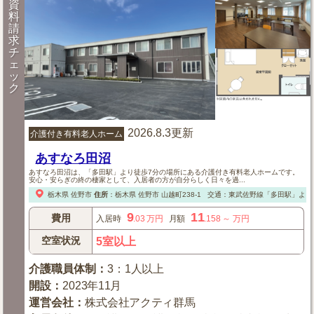
資
料
請
求
チ
ェ
ッ
ク
2026.8.3更新
介護付き有料老人ホーム
あすなろ田沼
あすなろ田沼は、「多田駅」より徒歩7分の場所にある介護付き有料老人ホームです。
安心・安らぎの終の棲家として、入居者の方が自分らしく日々を過...
栃木県
佐野市
住所
：
栃木県
佐野市
山越町238-1
交通：東武佐野線「多田駅」より
9
11
費用
入居時
.03
万円
月額
.158
～
万円
空室状況
5室以上
介護職員体制
：
3：1人以上
開設
：
2023年11月
運営会社
：
株式会社アクティ群馬