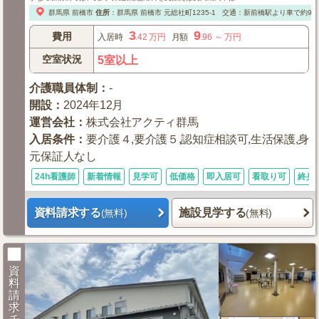
群馬県
前橋市
住所
：
群馬県
前橋市
元総社町1235-1
交通：新前橋駅より車で約9分
3
9
費用
入居時
.42
万円
月額
.96
～
万円
空室状況
5室以上
介護職員体制
：
-
開設
：
2024年12月
運営会社
：
株式会社アクティ群馬
入居条件
：
要介護４,要介護５,認知症相談可,生活保護,身
元保証人なし
24h看護師
新着情報
見学可
低価格
即入居可
看取り可
終身
資料請求する
施設見学する
(無料)
(無料)
資
料
請
求