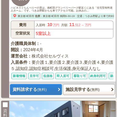
ハピネスぐらんべりーの里は、南町田グランベリーパーク駅近くにある「住宅型有料老
人ホーム」です。つきみ野駅からも車でアクセス可能。お休みの...
東京都
町田市
住所
：
東京都
町田市
鶴間6-30-19
交通：つきみ野駅より車で約9分
10
11
費用
入居時
万円
月額
.512
～
万円
空室状況
5室以上
介護職員体制
：
-
開設
：
2024年4月
運営会社
：
株式会社セルヴィス
入居条件
：
要介護１,要介護２,要介護３,要介護４,要介護
５,認知症,認知症相談可,生活保護,身元保証人なし
新着情報
見学可
低価格
即入居可
看取り可
終身利用可
築浅
資料請求する
施設見学する
(無料)
(無料)
資
料