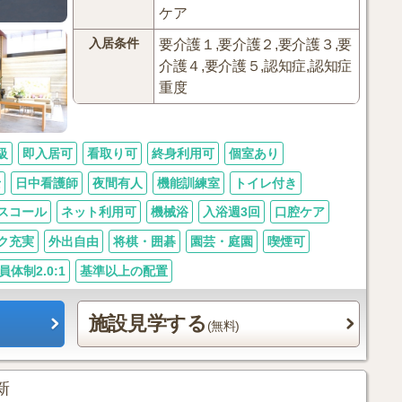
ケア
入居条件
要介護１,要介護２,要介護３,要
介護４,要介護５,認知症,認知症
重度
級
即入居可
看取り可
終身利用可
個室あり
士
日中看護師
夜間有人
機能訓練室
トイレ付き
スコール
ネット利用可
機械浴
入浴週3回
口腔ケア
ク充実
外出自由
将棋・囲碁
園芸・庭園
喫煙可
員体制2.0:1
基準以上の配置
施設見学する
(無料)
更新