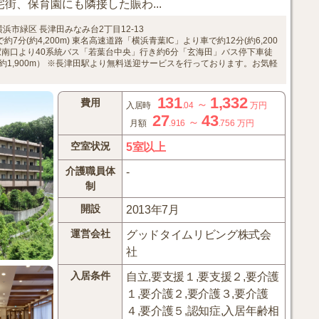
街、保育園にも隣接した賑わ...
横浜市緑区
長津田みなみ台2丁目12-13
分(約4,200m)
東名高速道路「横浜青葉IC」より車で約12分(約6,200
駅南口より40系統バス「若葉台中央」行き約6分「玄海田」バス停下車徒
1,900m）
※長津田駅より無料送迎サービスを行っております。お気軽
131
1,332
費用
～
入居時
.04
万円
27
43
～
月額
.916
.756
万円
空室状況
5室以上
介護職員体
-
制
開設
2013年7月
運営会社
グッドタイムリビング株式会
社
入居条件
自立,要支援１,要支援２,要介護
１,要介護２,要介護３,要介護
４,要介護５,認知症,入居年齢相