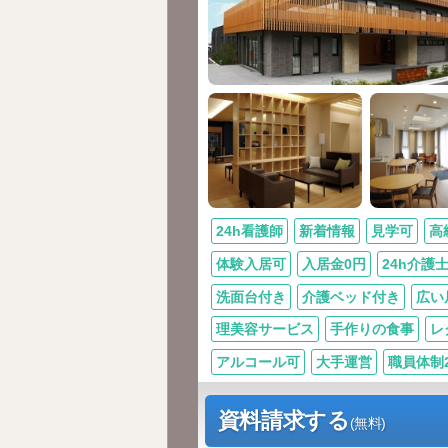
24h看護師
新着情報
見学可
高
体験入居可
入居金0円
24h介護
洗面台付き
介護ベッド付き
広い
理美容サービス
手作りの食事
レ
アルコール可
大手運営
職員体制2.
資料請求する
(無料)