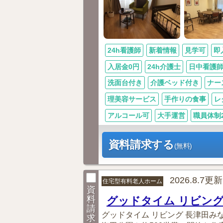
24h看護師
新着情報
見学可
即
入居金0円
24h介護士
日中看護
洗面台付き
介護ベッド付き
ナー
理美容サービス
手作りの食事
レ
アルコール可
大手運営
職員体制2.
資料請求する
(無料)
2026.8.7更新
住宅型有料老人ホーム
資
料
グッドタイム リビング
請
グッドタイム リビング 長津田
求