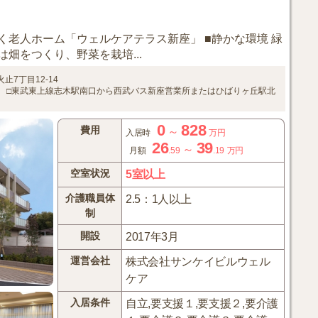
く老人ホーム「ウェルケアテラス新座」 ■静かな環境 緑
畑をつくり、野菜を栽培...
止7丁目12-14
。
□東武東上線志木駅南口から西武バス新座営業所またはひばりヶ丘駅北
0
828
費用
～
入居時
万円
26
39
～
月額
.59
.19
万円
空室状況
5室以上
介護職員体
2.5：1人以上
制
開設
2017年3月
運営会社
株式会社サンケイビルウェル
ケア
入居条件
自立,要支援１,要支援２,要介護