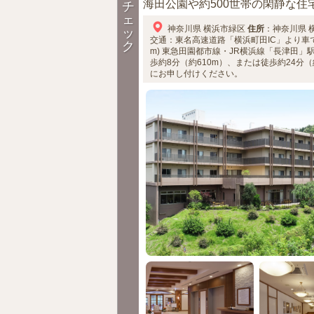
海田公園や約500世帯の閑静な住宅
チ
ェ
神奈川県
横浜市緑区
住所
：
神奈川県
ッ
交通：東名高速道路「横浜町田IC」より車で約7
ク
m)
東急田園都市線・JR横浜線「長津田」
歩約8分（約610m）、または徒歩約24分（約
にお申し付けください。