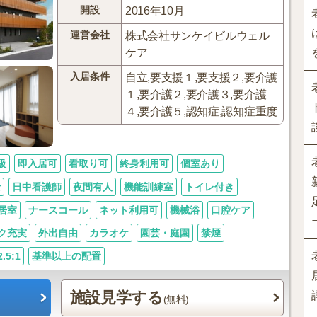
開設
2016年10月
運営会社
株式会社サンケイビルウェル
ケア
入居条件
自立,要支援１,要支援２,要介護
１,要介護２,要介護３,要介護
４,要介護５,認知症,認知症重度
級
即入居可
看取り可
終身利用可
個室あり
士
日中看護師
夜間有人
機能訓練室
トイレ付き
居室
ナースコール
ネット利用可
機械浴
口腔ケア
ク充実
外出自由
カラオケ
園芸・庭園
禁煙
5:1
基準以上の配置
施設見学する
(無料)