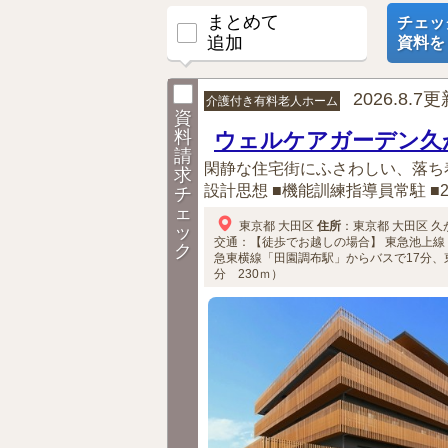
まとめて
チェッ
追加
資料を
2026.8.7
介護付き有料老人ホーム
資
料
ウェルケアガーデン久
請
閑静な住宅街にふさわしい、落ち
求
設計思想 ■機能訓練指導員常駐 ■2
チ
ェ
東京都
大田区
住所
：
東京都
大田区
久が
ッ
交通：【徒歩でお越しの場合】
東急池上線
ク
急東横線「田園調布駅」からバスで17分、
分 230ｍ）