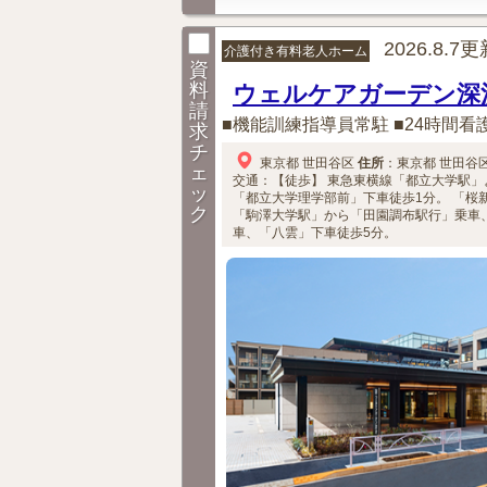
2026.8.7
介護付き有料老人ホーム
資
料
ウェルケアガーデン深
請
■機能訓練指導員常駐 ■24時間看
求
チ
東京都
世田谷区
住所
：
東京都
世田谷
ェ
交通：【徒歩】
東急東横線「都立大学駅」
ッ
「都立大学理学部前」下車徒歩1分。
「桜
ク
「駒澤大学駅」から「田園調布駅行」乗車
車、「八雲」下車徒歩5分。