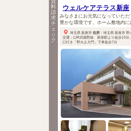
資
料
ウェルケアテラス新座
請
みなさまにお元気になっていただ
求
豊かな環境です。ホーム敷地内には
チ
ェ
埼玉県
新座市
住所
：
埼玉県
新座市
野火
ッ
交通：□JR武蔵野線 新座駅より徒歩15分
ク
口行き「野火止大門」下車徒歩7分