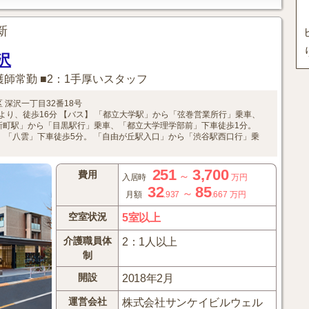
更新
沢
護師常勤 ■2：1手厚いスタッフ
区
深沢一丁目32番18号
より、徒歩16分
【バス】
「都立大学駅」から「弦巻営業所行」乗車、
新町駅」から「目黒駅行」乗車、「都立大学理学部前」下車徒歩1分。
、「八雲」下車徒歩5分。
「自由が丘駅入口」から「渋谷駅西口行」乗
251
3,700
費用
～
入居時
万円
32
85
～
月額
.937
.667
万円
空室状況
5室以上
介護職員体
2：1人以上
制
開設
2018年2月
運営会社
株式会社サンケイビルウェル