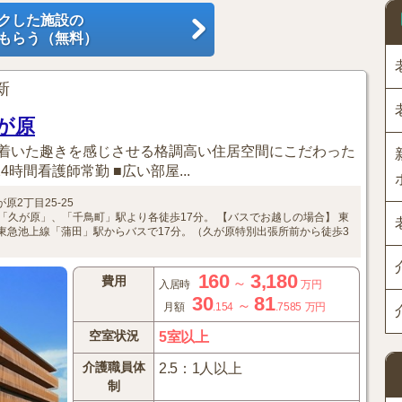
クした施設の
もらう（無料）
更新
が原
着いた趣きを感じさせる格調高い住居空間にこだわった
4時間看護師常勤 ■広い部屋...
原2丁目25-25
「久が原」、「千鳥町」駅より各徒歩17分。
【バスでお越しの場合】
東
東急池上線「蒲田」駅からバスで17分。（久が原特別出張所前から徒歩3
160
3,180
費用
～
入居時
万円
30
81
～
月額
.154
.7585
万円
空室状況
5室以上
介護職員体
2.5：1人以上
制