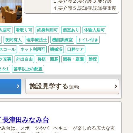
１,要介護２,要介護３,要介護
４,要介護５,認知症,認知症重度
入居可
看取り可
終身利用可
個室あり
体験入居可
師
夜間有人
理学療法士
機能訓練室
トイレ付き
スコール
ネット利用可
機械浴
口腔ケア
ク充実
外出自由
将棋・囲碁
園芸・庭園
禁煙
5:1
基準以上の配置
施設見学する
(無料)
 長津田みなみ台
みなみ台は、スポーツやバーベキューが楽しめる広大な玄