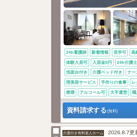
24h看護師
新着情報
見学可
高
体験入居可
入居金0円
24h介護
洗面台付き
介護ベッド付き
ナー
理美容サービス
手作りの食事
レ
禁煙
アルコール可
大手運営
職
資料請求する
(無料)
2026.8.7
介護付き有料老人ホーム