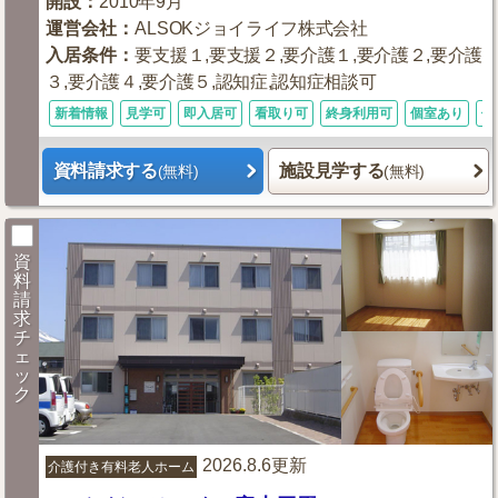
開設
：
2010年9月
運営会社
：
ALSOKジョイライフ株式会社
入居条件
：
要支援１,要支援２,要介護１,要介護２,要介護
３,要介護４,要介護５,認知症,認知症相談可
新着情報
見学可
即入居可
看取り可
終身利用可
個室あり
体
資料請求する
施設見学する
(無料)
(無料)
資
料
請
求
チ
ェ
ッ
ク
2026.8.6更新
介護付き有料老人ホーム