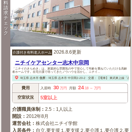
料
請
求
チ
ェ
ッ
ク
2026.8.6更新
介護付き有料老人ホーム
ニチイケアセンター志木中宗岡
「ニチイのきらめき」は、家庭的な雰囲気の中で安心して年齢を重ねていただける高齢
者ホームです。在宅介護で培ってきたノウハウを活かし、ニチイ...
埼玉県
志木市
住所
：
埼玉県
志木市
中宗岡2-20-2
交通：【電車】
東武東上線「志木
30
24
費用
入居時
万円
月額
.18
～
万円
空室状況
5室以上
介護職員体制
：
2.5：1人以上
開設
：
2012年8月
運営会社
：
株式会社ニチイ学館
入居条件
：
自立,要支援１,要支援２,要介護１,要介護２,要