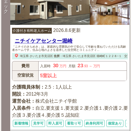
ェ
ッ
ク
2026.8.6更新
介護付き有料老人ホーム
ニチイケアセンター堀崎
「ニチイのきらめき」は、家庭的な雰囲気の中で安心して年齢を重ねていただける高齢
者ホームです。住み心地のよさを追求した住空間とコミュニティ...
埼玉県
さいたま市見沼区
住所
：
埼玉県
さいたま市見沼区
堀崎町１２２８−１
交通
30
23
費用
入居時
万円
月額
.93
～
万円
空室状況
5室以上
介護職員体制
：
2.5：1人以上
開設
：
2012年3月
運営会社
：
株式会社ニチイ学館
入居条件
：
自立,要支援１,要支援２,要介護１,要介護２,要
介護３,要介護４,要介護５,認知症
新着情報
見学可
即入居可
看取り可
終身利用可
個室あり
体