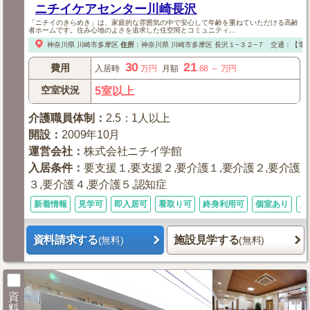
ニチイケアセンター川崎長沢
「ニチイのきらめき」は、家庭的な雰囲気の中で安心して年齢を重ねていただける高齢
者ホームです。住み心地のよさを追求した住空間とコミュニティ...
神奈川県
川崎市多摩区
住所
：
神奈川県
川崎市多摩区
長沢１−３２−７
交通：【電
30
21
費用
入居時
万円
月額
.68
～
万円
空室状況
5室以上
介護職員体制
：
2.5：1人以上
開設
：
2009年10月
運営会社
：
株式会社ニチイ学館
入居条件
：
要支援１,要支援２,要介護１,要介護２,要介護
３,要介護４,要介護５,認知症
新着情報
見学可
即入居可
看取り可
終身利用可
個室あり
入
資料請求する
施設見学する
(無料)
(無料)
資
料