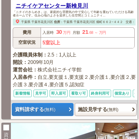
ニチイケアセンター新検見川
「ニチイのきらめき」は、家庭的な雰囲気の中で安心して年齢を重ねていただける高齢
者ホームです。住み心地のよさを追求した住空間とコミュニティ...
千葉県
千葉市花見川区
住所
：
千葉県
千葉市花見川区
畑町６６２−４４２
交通：【
30
21
費用
入居時
万円
月額
.68
～
万円
空室状況
5室以上
介護職員体制
：
2.5：1人以上
開設
：
2009年10月
運営会社
：
株式会社ニチイ学館
入居条件
：
自立,要支援１,要支援２,要介護１,要介護２,要
介護３,要介護４,要介護５,認知症
新着情報
見学可
即入居可
看取り可
終身利用可
個室あり
体
資料請求する
施設見学する
(無料)
(無料)
資