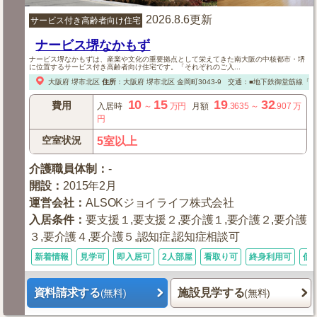
2026.8.6更新
サービス付き高齢者向け住宅
ナービス堺なかもず
ナービス堺なかもずは、産業や文化の重要拠点として栄えてきた南大阪の中核都市・堺
に位置するサービス付き高齢者向け住宅です。「それぞれのご入...
大阪府
堺市北区
住所
：
大阪府
堺市北区
金岡町3043‐9
交通：■地下鉄御堂筋線「な
10
15
19
32
費用
入居時
～
万円
月額
.3635
～
.907
万
円
空室状況
5室以上
介護職員体制
：
-
開設
：
2015年2月
運営会社
：
ALSOKジョイライフ株式会社
入居条件
：
要支援１,要支援２,要介護１,要介護２,要介護
３,要介護４,要介護５,認知症,認知症相談可
新着情報
見学可
即入居可
2人部屋
看取り可
終身利用可
個
資料請求する
施設見学する
(無料)
(無料)