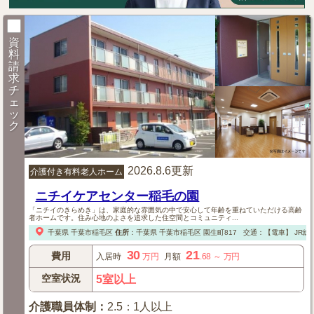
資
料
請
求
チ
ェ
ッ
ク
2026.8.6更新
介護付き有料老人ホーム
ニチイケアセンター稲毛の園
「ニチイのきらめき」は、家庭的な雰囲気の中で安心して年齢を重ねていただける高齢
者ホームです。住み心地のよさを追求した住空間とコミュニティ...
千葉県
千葉市稲毛区
住所
：
千葉県
千葉市稲毛区
園生町817
交通：【電車】
JR総
30
21
費用
入居時
万円
月額
.68
～
万円
空室状況
5室以上
介護職員体制
：
2.5：1人以上