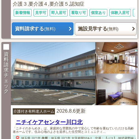
介護３,要介護４,要介護５,認知症
新着情報
見学可
即入居可
看取り可
個室あり
体験入居可
入
資料請求する
施設見学する
(無料)
(無料)
資
料
請
求
チ
ェ
ッ
ク
2026.8.6更新
介護付き有料老人ホーム
ニチイケアセンター川口北
「ニチイのきらめき」は、家庭的な雰囲気の中で安心して年齢を重ねていただける高齢
者ホームです。住み心地のよさを追求した住空間とコミュニティ...
埼玉県
川口市
住所
：
埼玉県
川口市
大字差間324-1
交通：【バス】
JR武蔵野線・