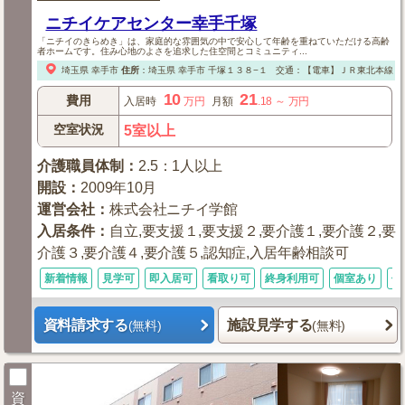
ニチイケアセンター幸手千塚
「ニチイのきらめき」は、家庭的な雰囲気の中で安心して年齢を重ねていただける高齢
者ホームです。住み心地のよさを追求した住空間とコミュニティ...
埼玉県
幸手市
住所
：
埼玉県
幸手市
千塚１３８−１
交通：【電車】ＪＲ東北本線「
10
21
費用
入居時
万円
月額
.18
～
万円
空室状況
5室以上
介護職員体制
：
2.5：1人以上
開設
：
2009年10月
運営会社
：
株式会社ニチイ学館
入居条件
：
自立,要支援１,要支援２,要介護１,要介護２,要
介護３,要介護４,要介護５,認知症,入居年齢相談可
新着情報
見学可
即入居可
看取り可
終身利用可
個室あり
体
資料請求する
施設見学する
(無料)
(無料)
資