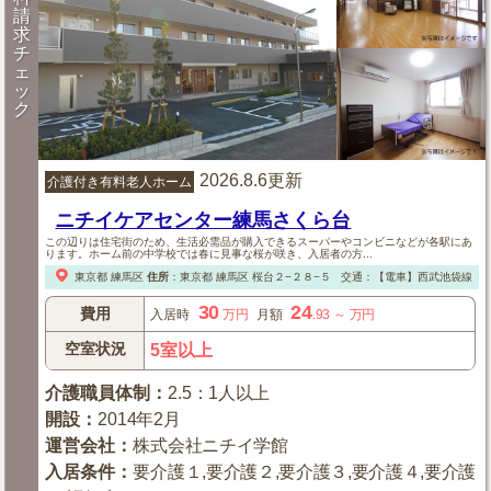
請
求
チ
ェ
ッ
ク
2026.8.6更新
介護付き有料老人ホーム
ニチイケアセンター練馬さくら台
この辺りは住宅街のため、生活必需品が購入できるスーパーやコンビニなどが各駅にあ
ります。ホーム前の中学校では春に見事な桜が咲き、入居者の方...
東京都
練馬区
住所
：
東京都
練馬区
桜台２−２８−５
交通：【電車】西武池袋線「
30
24
費用
入居時
万円
月額
.93
～
万円
空室状況
5室以上
介護職員体制
：
2.5：1人以上
開設
：
2014年2月
運営会社
：
株式会社ニチイ学館
入居条件
：
要介護１,要介護２,要介護３,要介護４,要介護