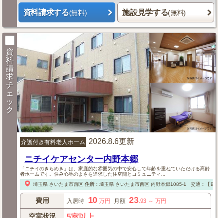
資料請求する
施設見学する
(無料)
(無料)
資
料
請
求
チ
ェ
ッ
ク
2026.8.6更新
介護付き有料老人ホーム
ニチイケアセンター内野本郷
「ニチイのきらめき」は、家庭的な雰囲気の中で安心して年齢を重ねていただける高齢
者ホームです。住み心地のよさを追求した住空間とコミュニティ...
埼玉県
さいたま市西区
住所
：
埼玉県
さいたま市西区
内野本郷1085-1
交通：【電
10
23
費用
入居時
万円
月額
.93
～
万円
空室状況
5室以上