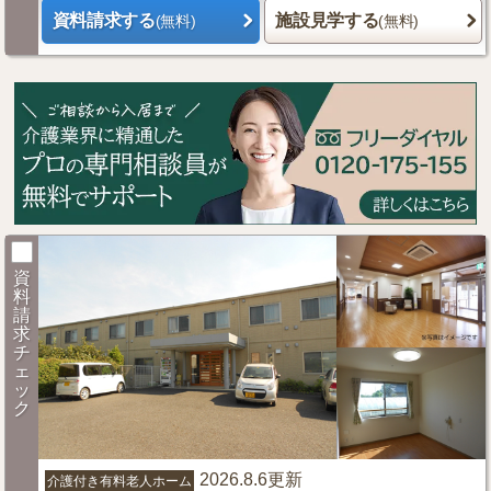
資料請求する
施設見学する
(無料)
(無料)
資
料
請
求
チ
ェ
ッ
ク
2026.8.6更新
介護付き有料老人ホーム