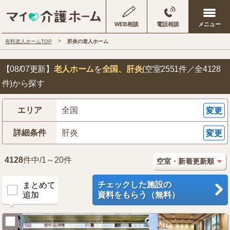
WEB相談
電話相談
有料老人ホームTOP
肝炎の老人ホーム
【08/07更新】
老人ホーム
を
全国
、肝炎
(空室2551件／全4128
件)から探す
エリア
全国
変更
詳細条件
肝炎
変更
4128
件中/1～20件
チェックした施設の
まとめて
追加
資料をもらう（無料）