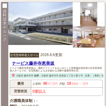
資
料
請
求
チ
ェ
ッ
ク
2026.8.6更新
住宅型有料老人ホーム
ナービス藤井寺恵美坂
ナービス藤井寺恵美坂は、透析クリニックをはじめとした医療施設併設型の住宅型有料
老人ホームです。在宅医療によるきめ細かな治療や健康管理を実...
大阪府
藤井寺市
住所
：
大阪府
藤井寺市
恵美坂１丁目２番３号
交通：［電車］近鉄
48
19
費用
入居時
.57
万円
月額
.5822
～
万円
空室状況
5室以上
介護職員体制
：
-