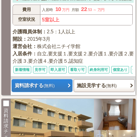
10
22
費用
入居時
万円
月額
.53
～
万円
空室状況
5室以上
介護職員体制
：
2.5：1人以上
開設
：
2015年3月
運営会社
：
株式会社ニチイ学館
入居条件
：
自立,要支援１,要支援２,要介護１,要介護２,要
介護３,要介護４,要介護５,認知症
新着情報
見学可
即入居可
看取り可
終身利用可
個室あり
体
資料請求する
施設見学する
(無料)
(無料)
資
料
請
求
チ
ェ