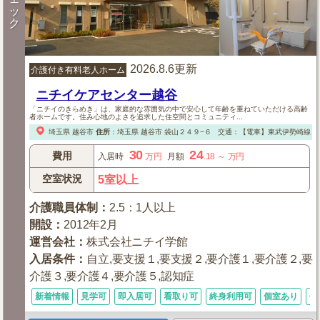
ッ
ク
2026.8.6更新
介護付き有料老人ホーム
ニチイケアセンター越谷
「ニチイのきらめき」は、家庭的な雰囲気の中で安心して年齢を重ねていただける高齢
者ホームです。住み心地のよさを追求した住空間とコミュニティ...
埼玉県
越谷市
住所
：
埼玉県
越谷市
袋山２４９−６
交通：【電車】東武伊勢崎線「
30
24
費用
入居時
万円
月額
.18
～
万円
空室状況
5室以上
介護職員体制
：
2.5：1人以上
開設
：
2012年2月
運営会社
：
株式会社ニチイ学館
入居条件
：
自立,要支援１,要支援２,要介護１,要介護２,要
介護３,要介護４,要介護５,認知症
新着情報
見学可
即入居可
看取り可
終身利用可
個室あり
体