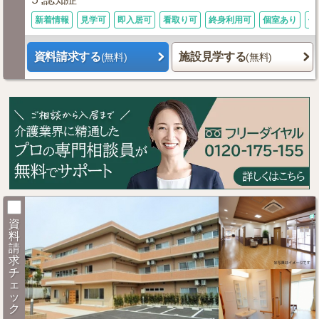
新着情報
見学可
即入居可
看取り可
終身利用可
個室あり
体
資料請求する
施設見学する
(無料)
(無料)
資
料
請
求
チ
ェ
ッ
ク