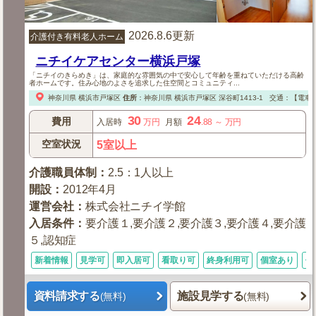
2026.8.6更新
介護付き有料老人ホーム
ニチイケアセンター横浜戸塚
「ニチイのきらめき」は、家庭的な雰囲気の中で安心して年齢を重ねていただける高齢
者ホームです。住み心地のよさを追求した住空間とコミュニティ...
神奈川県
横浜市戸塚区
住所
：
神奈川県
横浜市戸塚区
深谷町1413-1
交通：【電車
30
24
費用
入居時
万円
月額
.88
～
万円
空室状況
5室以上
介護職員体制
：
2.5：1人以上
開設
：
2012年4月
運営会社
：
株式会社ニチイ学館
入居条件
：
要介護１,要介護２,要介護３,要介護４,要介護
５,認知症
新着情報
見学可
即入居可
看取り可
終身利用可
個室あり
体
資料請求する
施設見学する
(無料)
(無料)