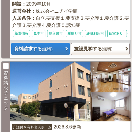
開設
：
2009年10月
運営会社
：
株式会社ニチイ学館
入居条件
：
自立,要支援１,要支援２,要介護１,要介護２,要
介護３,要介護４,要介護５,認知症
新着情報
見学可
即入居可
看取り可
終身利用可
個室あり
体
資料請求する
施設見学する
(無料)
(無料)
資
料
請
求
チ
ェ
ッ
ク
2026.8.6更新
介護付き有料老人ホーム