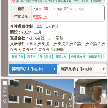
埼玉県
戸田市
住所
：
埼玉県
戸田市
笹目南町33-13
交通：【電車】JR埼京線「戸田
30
22
費用
入居時
万円
月額
.049
～
万円
空室状況
5室以上
介護職員体制
：
2.5：1人以上
開設
：
2015年11月
運営会社
：
株式会社ニチイ学館
入居条件
：
自立,要支援１,要支援２,要介護１,要介護２,要
介護３,要介護４,要介護５,認知症
新着情報
見学可
即入居可
看取り可
終身利用可
個室あり
体
資料請求する
施設見学する
(無料)
(無料)
資
料
請
求
チ