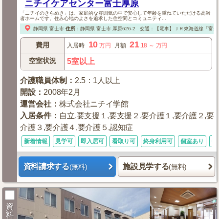
ニチイケアセンター富士厚原
「ニチイのきらめき」は、家庭的な雰囲気の中で安心して年齢を重ねていただける高齢
者ホームです。住み心地のよさを追求した住空間とコミュニティ...
静岡県
富士市
住所
：
静岡県
富士市
厚原626-2
交通：【電車】ＪＲ東海道線「富士
10
21
費用
入居時
万円
月額
.18
～
万円
空室状況
5室以上
介護職員体制
：
2.5：1人以上
開設
：
2008年2月
運営会社
：
株式会社ニチイ学館
入居条件
：
自立,要支援１,要支援２,要介護１,要介護２,要
介護３,要介護４,要介護５,認知症
新着情報
見学可
即入居可
看取り可
終身利用可
個室あり
体
資料請求する
施設見学する
(無料)
(無料)
資
料