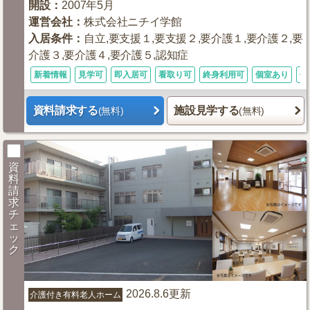
開設
：
2007年5月
運営会社
：
株式会社ニチイ学館
入居条件
：
自立,要支援１,要支援２,要介護１,要介護２,要
介護３,要介護４,要介護５,認知症
新着情報
見学可
即入居可
看取り可
終身利用可
個室あり
体
資料請求する
施設見学する
(無料)
(無料)
資
料
請
求
チ
ェ
ッ
ク
2026.8.6更新
介護付き有料老人ホーム