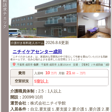
料
請
求
チ
ェ
ッ
ク
2026.8.6更新
介護付き有料老人ホーム
ニチイケアセンター成田
「ニチイのきらめき」は、家庭的な雰囲気の中で安心して年齢を重ねていただける高齢
者ホームです。住み心地のよさを追求した住空間とコミュニティ...
千葉県
成田市
住所
：
千葉県
成田市
土屋1314-4
交通：【電車】ＪＲ成田線「成田
10
21
費用
入居時
万円
月額
.68
～
万円
空室状況
5室以上
介護職員体制
：
2.5：1人以上
開設
：
2009年10月
運営会社
：
株式会社ニチイ学館
入居条件
：
自立,要支援１,要支援２,要介護１,要介護２,要