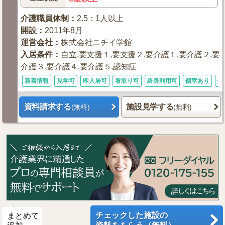
介護職員体制
：
2.5：1人以上
開設
：
2011年8月
運営会社
：
株式会社ニチイ学館
入居条件
：
自立,要支援１,要支援２,要介護１,要介護２,要
介護３,要介護４,要介護５,認知症
新着情報
見学可
即入居可
看取り可
終身利用可
個室あり
体
資料請求する
施設見学する
(無料)
(無料)
チェックした施設の
まとめて