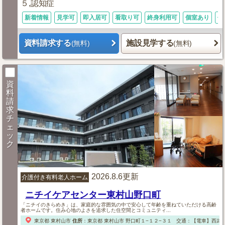
５,認知症
新着情報
見学可
即入居可
看取り可
終身利用可
個室あり
体
資料請求する
施設見学する
(無料)
(無料)
資
料
請
求
チ
ェ
ッ
ク
2026.8.6更新
介護付き有料老人ホーム
ニチイケアセンター東村山野口町
「ニチイのきらめき」は、家庭的な雰囲気の中で安心して年齢を重ねていただける高齢
者ホームです。住み心地のよさを追求した住空間とコミュニティ...
東京都
東村山市
住所
：
東京都
東村山市
野口町１−１２−３１
交通：【電車】西武