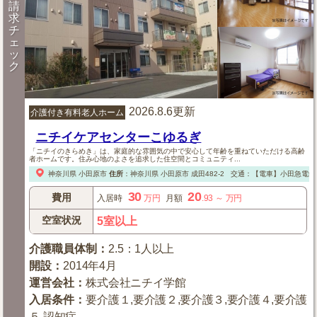
請
求
チ
ェ
ッ
ク
2026.8.6更新
介護付き有料老人ホーム
ニチイケアセンターこゆるぎ
「ニチイのきらめき」は、家庭的な雰囲気の中で安心して年齢を重ねていただける高齢
者ホームです。住み心地のよさを追求した住空間とコミュニティ...
神奈川県
小田原市
住所
：
神奈川県
小田原市
成田482-2
交通：【電車】小田急電鉄
30
20
費用
入居時
万円
月額
.93
～
万円
空室状況
5室以上
介護職員体制
：
2.5：1人以上
開設
：
2014年4月
運営会社
：
株式会社ニチイ学館
入居条件
：
要介護１,要介護２,要介護３,要介護４,要介護
５,認知症