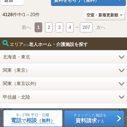
追加
資料をもらう（無料）
4128
件中/1～20件
...
前へ
1
2
3
4
207
次へ
エリア
老人ホーム・介護施設を探す
から
北海道・東北
関東（東京）
関東（東京以外)
甲信越・北陸
東海
9～17時 平日・日曜
チェックした施設を
電話
相談
資料請求
で
（無料）
する
近畿