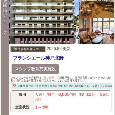
資
料
請
求
チ
ェ
ッ
ク
2026.8.6更新
介護付き有料老人ホーム
ブランシエール神戸北野
スタッフ教育充実施設
ブランシエール神戸北野は「三ノ宮駅」「新神戸駅」「神戸三宮駅」からアクセスに便
利な場所にある介護付き有料老人ホームです。生活科学運営の「...
兵庫県
神戸市中央区
住所
：
兵庫県
神戸市中央区
加納町2-7-11
交通：三ノ宮駅から
44
8,005
12
56
費用
入居時
.7
～
万円
月額
.04
～
.41
万円
空室状況
1〜4室