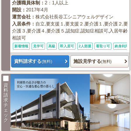
介護職員体制
：
2：1人以上
開設
：
2017年4月
運営会社
：
株式会社長谷工シニアウェルデザイン
入居条件
：
自立,要支援１,要支援２,要介護１,要介護２,要
介護３,要介護４,要介護５,認知症,認知症相談可,入居年齢
相談可
新着情報
見学可
高級
即入居可
2人部屋
看取り可
終身利用
資料請求する
施設見学する
(無料)
(無料)
資
料
請
求
チ
ェ
ッ
ク