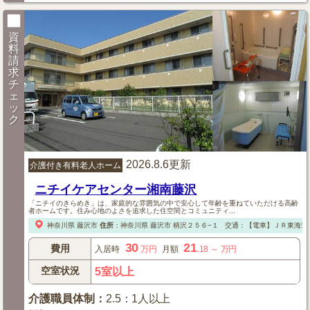
資
料
請
求
チ
ェ
ッ
ク
2026.8.6更新
介護付き有料老人ホーム
ニチイケアセンター湘南藤沢
「ニチイのきらめき」は、家庭的な雰囲気の中で安心して年齢を重ねていただける高齢
者ホームです。住み心地のよさを追求した住空間とコミュニティ...
神奈川県
藤沢市
住所
：
神奈川県
藤沢市
柄沢２５６−１
交通：【電車】ＪＲ東海道
30
21
費用
入居時
万円
月額
.18
～
万円
空室状況
5室以上
介護職員体制
：
2.5：1人以上