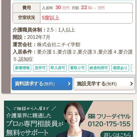
30
22
費用
入居時
万円
月額
.93
～
万円
空室状況
5室以上
介護職員体制
：
2.5：1人以上
開設
：
2012年7月
運営会社
：
株式会社ニチイ学館
入居条件
：
要介護１,要介護２,要介護３,要介護４,要介護
５,認知症
新着情報
見学可
即入居可
看取り可
終身利用可
個室あり
体
資料請求する
施設見学する
(無料)
(無料)