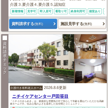
介護３,要介護４,要介護５,認知症
新着情報
見学可
即入居可
看取り可
終身利用可
個室あり
体
資料請求する
施設見学する
(無料)
(無料)
資
料
請
求
チ
ェ
ッ
ク
2026.8.6更新
介護付き有料老人ホーム
ニチイケアセンター戸田笹目
「ニチイのきらめき」は、家庭的な雰囲気の中で安心して年齢を重ねていただける高齢
者ホームです。住み心地のよさを追求した住空間とコミュニティ...