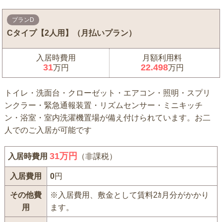
プランD
Cタイプ【2人用】（月払いプラン）
入居時費用
月額利用料
31
22.498
万円
万円
トイレ・洗面台・クローゼット・エアコン・照明・スプリ
ンクラー・緊急通報装置・リズムセンサー・ミニキッチ
ン・浴室・室内洗濯機置場が備え付けられています。お二
人でのご入居が可能です
31
万円
入居時費用
（非課税）
入居費用
0
円
その他費
※入居費用、敷金として賃料2ｶ月分がかかり
用
ます。