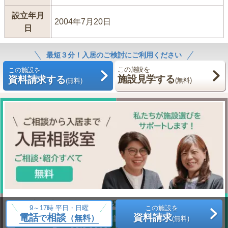
設立年月
2004年7月20日
日
最短３分！入居のご検討にご利用ください
この施設を
この施設を
施設見学する
資料請求する
(無料)
(無料)
プロの相談員が施設探しを無料でサポート
9～17時 平日・日曜
この施設を
電話
相談
資料請求
で
（無料）
(無料)
お気軽にご相談ください（無料）