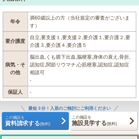
満60歳以上の方（当社規定の審査がございま
年令
す）
自立,要支援１,要支援２,要介護１,要介護２,要
要介護度
介護３,要介護４,要介護５
脳出血,くも膜下出血,脳梗塞,身体の衰え,骨折,
病気・そ
認知症,関節リウマチ,心筋梗塞,認知症,認知症
の他
相談可
-
保証人
-
最短３分！入居のご検討にご利用ください
この施設を
この施設を
施設見学する
資料請求する
(無料)
(無料)