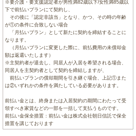
※要介護・要支援認定者が男性満82歳以下/女性満85歳以
下で前払いプランにて契約し、
その後に「認定非該当」となり、かつ、その時の年齢
が①の条件に合致しない場合
「月払いプラン」として新たに契約を締結することに
なります。
（月払いプランに変更した際に、前払費用の未償却金
額は返還いたします）
※主契約者が退去し、同居人が入居を希望される場合、
同居人を主契約者として契約を締結しますが、
前払いプランの償却期間を引き継ぐ場合、上記①また
は②いずれかの条件を満たしている必要があります。
前払い金とは、終身または入居契約の期間にわたって受
領すべき家賃などの一部を一括して支払うものです。
前払い金保全措置：前払い金は株式会社朝日信託で保全
措置を講じております