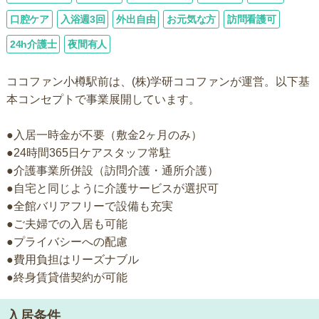
口腔ケア
入浴週3回
外出自由
お元気な方
訪問看護可
24h介護士
夜間有人
ココファン小樽駅前は、(株)学研ココファンが運営。以下基
本コンセプトで事業展開しています。
●入居一時金が不要（敷金2ヶ月のみ）
●24時間365日ケアスタッフ常駐
●介護事業所併設（訪問介護・通所介護）
●自宅と同じように介護サービスが選択可
●全館バリアフリーで設備も充実
●ご夫婦での入居も可能
●プライバシーへの配慮
●費用負担はリーズナブル
●終身賃貸借契約が可能
入居条件