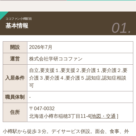
ココファン小樽駅前
基本情報
開設
2026年7月
運営
株式会社学研ココファン
自立,要支援１,要支援２,要介護１,要介護２,要
入居条件
介護３,要介護４,要介護５,認知症,認知症相談
可
職員体制
-
〒047-0032
住所
北海道小樽市稲穂3丁目11-4[
地図・交通
]
小樽駅から徒歩３分。デイサービス併設。面会、食事、外