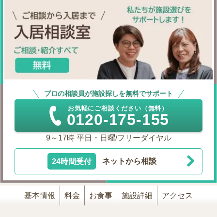
プロの相談員が施設探しを無料でサポート
お気軽にご相談ください（無料）
0120-175-155
9～17時 平日・日曜/フリーダイヤル
24時間受付
ネットから相談
基本情報
料金
お食事
施設詳細
アクセス