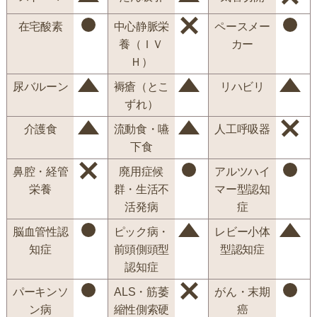
在宅酸素
中心静脈栄
ペースメー
養（ＩＶ
カー
Ｈ）
尿バルーン
褥瘡（とこ
リハビリ
ずれ）
介護食
流動食・嚥
人工呼吸器
下食
鼻腔・経管
廃用症候
アルツハイ
栄養
群・生活不
マー型認知
活発病
症
脳血管性認
ピック病・
レビー小体
知症
前頭側頭型
型認知症
認知症
パーキンソ
ALS・筋萎
がん・末期
ン病
縮性側索硬
癌