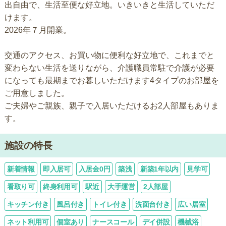
出自由で、生活至便な好立地。いきいきと生活していただ
けます。
2026年７月開業。
交通のアクセス、お買い物に便利な好立地で、これまでと
変わらない生活を送りながら、介護職員常駐で介護が必要
になっても最期までお暮しいただけます4タイプのお部屋を
ご用意しました。
ご夫婦やご親族、親子で入居いただけるお2人部屋もありま
す。
施設の特長
新着情報
即入居可
入居金0円
築浅
新築1年以内
見学可
看取り可
終身利用可
駅近
大手運営
2人部屋
キッチン付き
風呂付き
トイレ付き
洗面台付き
広い居室
ネット利用可
個室あり
ナースコール
デイ併設
機械浴