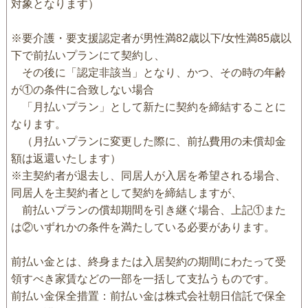
対象となります）
※要介護・要支援認定者が男性満82歳以下/女性満85歳以
下で前払いプランにて契約し、
その後に「認定非該当」となり、かつ、その時の年齢
が①の条件に合致しない場合
「月払いプラン」として新たに契約を締結することに
なります。
（月払いプランに変更した際に、前払費用の未償却金
額は返還いたします）
※主契約者が退去し、同居人が入居を希望される場合、
同居人を主契約者として契約を締結しますが、
前払いプランの償却期間を引き継ぐ場合、上記①また
は②いずれかの条件を満たしている必要があります。
前払い金とは、終身または入居契約の期間にわたって受
領すべき家賃などの一部を一括して支払うものです。
前払い金保全措置：前払い金は株式会社朝日信託で保全