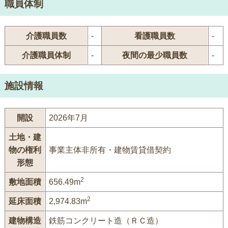
職員体制
介護職員数
-
看護職員数
-
介護職員体制
-
夜間の最少職員数
-
施設情報
開設
2026年7月
土地・建
物の権利
事業主体非所有・建物賃貸借契約
形態
2
敷地面積
656.49m
2
延床面積
2,974.83m
建物構造
鉄筋コンクリート造（ＲＣ造）