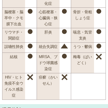
化症
脳梗塞・脳
心筋梗塞・
骨折・骨粗
卒中・クモ
心臓病・狭
しょう症
膜下出血
心症
リウマチ・
肝炎
喘息・気管
関節症
支炎
誤嚥性肺炎
統合失調症
うつ・鬱病
結核
MRSA、ブ
梅毒（ばい
ドウ球菌感
どく）
染症
HIV・ヒト
疥癬（かい
免疫不全ウ
せん）
イルス感染
症