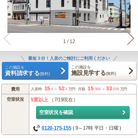
1
/
12
最短３分！入居のご検討にご利用ください
この施設を
この施設を
施設見学する
資料請求する
(無料)
(無料)
15
52
15
33
費用
入居時
.8
～
.4
万円
月額
.568
～
.098
万円
空室状況
5室以上
（7/19現在）
空室状況を確認
0120-175-155
( 9～17時 平日・日曜 )