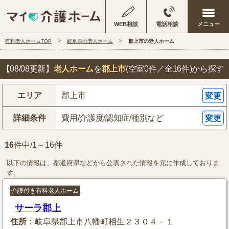
WEB相談
電話相談
有料老人ホームTOP
岐阜県の老人ホーム
郡上市の老人ホーム
【08/08更新】
老人ホーム
を
郡上市
(空室0件／全16件)
から探す
エリア
郡上市
変更
詳細条件
費用/介護度/認知症/種別など
変更
16
件中/1～16件
以下の情報は、都道府県などから公表された情報を元に作成しておりま
す。
介護付き有料老人ホーム
サーラ郡上
住所
：岐阜県郡上市八幡町相生２３０４－１