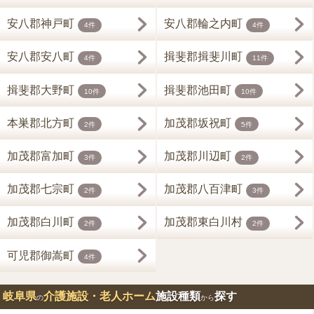
安八郡神戸町
安八郡輪之内町
4件
4件
安八郡安八町
揖斐郡揖斐川町
4件
11件
揖斐郡大野町
揖斐郡池田町
10件
10件
本巣郡北方町
加茂郡坂祝町
2件
5件
加茂郡富加町
加茂郡川辺町
3件
2件
加茂郡七宗町
加茂郡八百津町
2件
3件
加茂郡白川町
加茂郡東白川村
2件
2件
可児郡御嵩町
4件
岐阜県
介護施設・老人ホーム
施設種類
探す
の
から