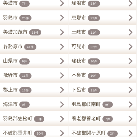
美濃市
瑞浪市
7件
13件
羽島市
恵那市
25件
23件
美濃加茂市
土岐市
13件
11件
各務原市
可児市
41件
22件
山県市
瑞穂市
9件
10件
飛騨市
本巣市
11件
10件
郡上市
下呂市
16件
11件
海津市
羽島郡岐南町
9件
9件
羽島郡笠松町
養老郡養老町
5件
7件
不破郡垂井町
不破郡関ケ原町
10件
2件