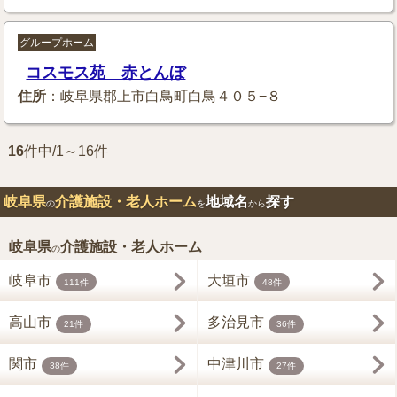
グループホーム
コスモス苑 赤とんぼ
住所
：岐阜県郡上市白鳥町白鳥４０５−８
16
件中/1～16件
岐阜県
介護施設・老人ホーム
地域名
探す
の
を
から
岐阜県
介護施設・老人ホーム
の
岐阜市
大垣市
111件
48件
高山市
多治見市
21件
36件
関市
中津川市
38件
27件