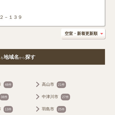
２－１３９
ム
地域名
探す
を
から
市
高山市
48件
21件
中津川市
38件
27件
市
羽島市
13件
25件