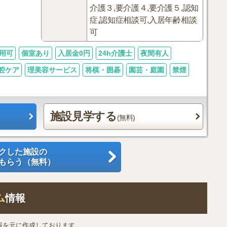
介護３,要介護４,要介護５,認知
症,認知症相談可,入居年齢相談
可
用可
個室あり
入居金0円
24h介護士
夜間有人
腔ケア
理美容サービス
将棋・囲碁
園芸・庭園
禁煙
施設見学する
(無料)
クした施設の
もらう（無料）
ム
情報
報を元に作成しております。