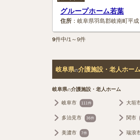
グループホーム若葉
住所
：岐阜県羽島郡岐南町平成
9
件中/1～9件
岐阜県
介護施設・老人ホー
の
岐阜県
介護施設・老人ホーム
の
岐阜市
大垣
111件
多治見市
関市
36件
美濃市
瑞浪
7件