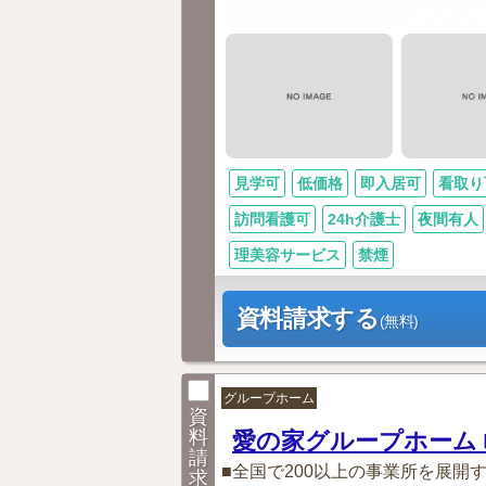
見学可
低価格
即入居可
看取り
訪問看護可
24h介護士
夜間有人
理美容サービス
禁煙
資料請求する
(無料)
グループホーム
資
料
愛の家グループホーム 
請
■全国で200以上の事業所を展開
求