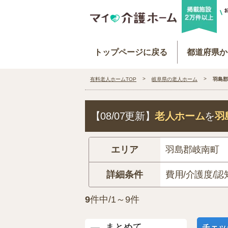
トップページに戻る
都道府県か
有料老人ホームTOP
岐阜県の老人ホーム
羽島郡
【08/07更新】
老人ホーム
を
羽
エリア
羽島郡岐南町
詳細条件
費用/介護度/認
9
件中/1～9件
まとめて
チェッ