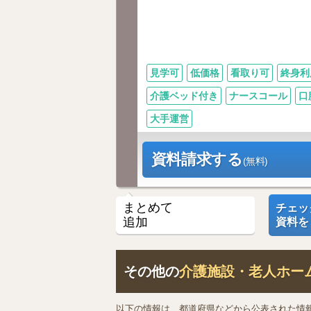
見学可
低価格
看取り可
終身利
介護ベッド付き
ナースコール
口
大手運営
資料請求する
(無料)
まとめて
チェッ
追加
資料を
その他の
介護施設・老人ホー
以下の情報は、都道府県などから公表された情