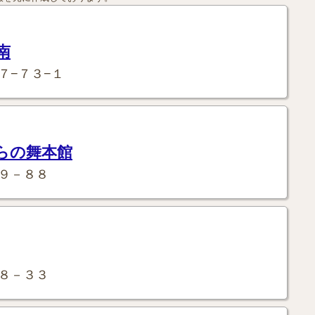
南
７−７３−１
らの舞本館
９－８８
８－３３