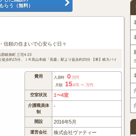
もらう（無料）
・信頼の住まいで心安らぐ日々
島郡岐南町
三宅4-23
徒歩約15分、ＪＲ高山本線「長森」駅より徒歩約20分
【車】岐大バイ
0
費用
入居時
万円
15
～
月額
.475
万円
空室状況
1〜4室
介護職員体
-
制
開設
2016年5月
運営会社
株式会社ヴァティー