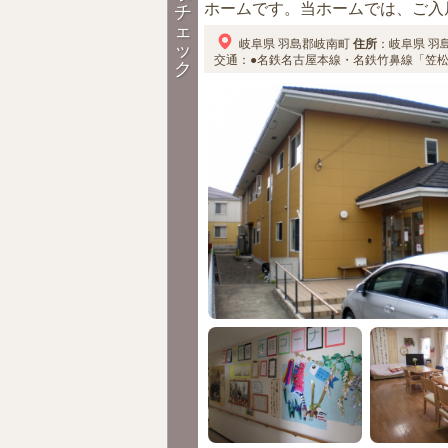
ホームです。当ホームでは、ご入居
チ
ェ
岐阜県
羽島郡岐南町
住所
：
岐阜県
羽
ッ
交通：●名鉄名古屋本線・名鉄竹鼻線「笠松
ク