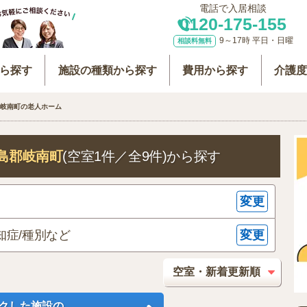
電話で入居相談
0120-175-155
9～17時 平日・日曜
相談料無料
ら探す
施設の種類から探す
費用から探す
介護
岐南町の老人ホーム
島郡岐南町
(空室1件／全9件)
から探す
変更
変更
知症/種別など
クした施設の