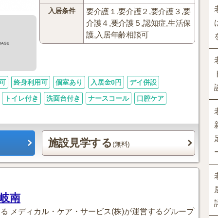
入居条件
要介護１,要介護２,要介護３,要
介護４,要介護５,認知症,生活保
護,入居年齢相談可
可
終身利用可
個室あり
入居金0円
デイ併設
トイレ付き
洗面台付き
ナースコール
口腔ケア
施設見学する
(無料)
岐南
する メディカル・ケア・サービス(株)が運営するグループ