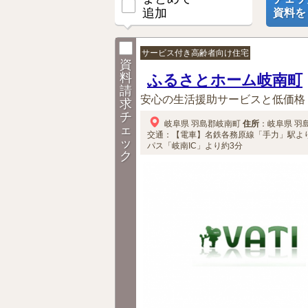
追加
資料を
サービス付き高齢者向け住宅
資
料
ふるさとホーム岐南町
請
安心の生活援助サービスと低価格
求
チ
岐阜県
羽島郡岐南町
住所
：
岐阜県
羽
ェ
交通：【電車】名鉄各務原線「手力」駅より
ッ
パス「岐南IC」より約3分
ク