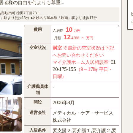
者様の自由を何よりも尊重...
島郡岐南町
徳田7丁目73-1
」駅より徒歩13分
●名鉄名古屋本線「岐南」駅より徒歩17分
10
費用
入居時
万円
12
～
月額
.4388
万円
空室状況
満室
※最新の空室状況は下記
へお問い合わせください
マイ介護ホーム入居相談室
:
01
20-175-155
（9～17時 平日・
日曜）
介護職員体
-
制
開設
2006年8月
運営会社
メディカル・ケア・サービス
株式会社
入居条件
要支援２,要介護１,要介護２,要