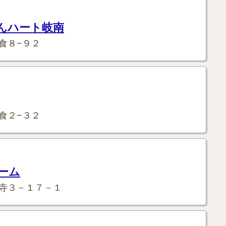
んハート岐南
食８−９２
食２−３２
ーム
寺３－１７－１