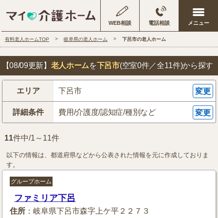
WEB相談
電話相談
有料老人ホームTOP
岐阜県の老人ホーム
下呂市の老人ホーム
【08/09更新】
老人ホーム
を
下呂市
(空室0件／全11件)
から探す
エリア
下呂市
変更
詳細条件
費用/介護度/認知症/種別など
変更
11
件中/1～11件
以下の情報は、都道府県などから公表された情報を元に作成しておりま
す。
グループホーム
ファミリア下呂
住所
：岐阜県下呂市森字上ケ平２２７３