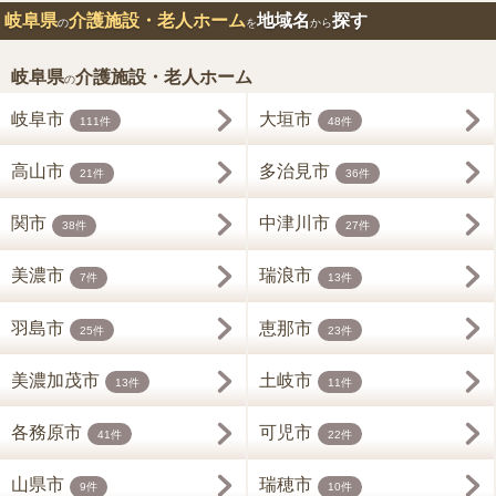
岐阜県
介護施設・老人ホーム
地域名
探す
の
を
から
岐阜県
介護施設・老人ホーム
の
岐阜市
大垣市
111件
48件
高山市
多治見市
21件
36件
関市
中津川市
38件
27件
美濃市
瑞浪市
7件
13件
羽島市
恵那市
25件
23件
美濃加茂市
土岐市
13件
11件
各務原市
可児市
41件
22件
山県市
瑞穂市
9件
10件