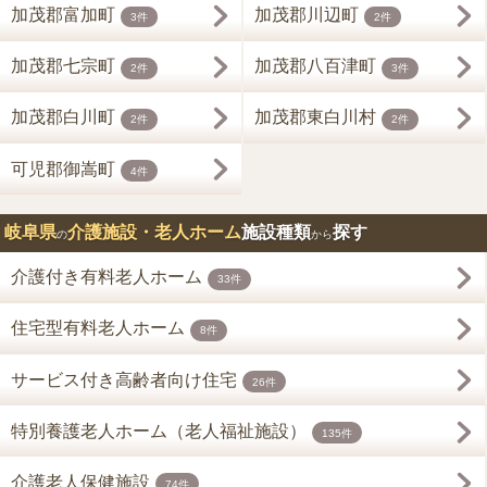
加茂郡富加町
加茂郡川辺町
3件
2件
加茂郡七宗町
加茂郡八百津町
2件
3件
加茂郡白川町
加茂郡東白川村
2件
2件
可児郡御嵩町
4件
岐阜県
介護施設・老人ホーム
施設種類
探す
の
から
介護付き有料老人ホーム
33件
住宅型有料老人ホーム
8件
サービス付き高齢者向け住宅
26件
特別養護老人ホーム（老人福祉施設）
135件
介護老人保健施設
74件