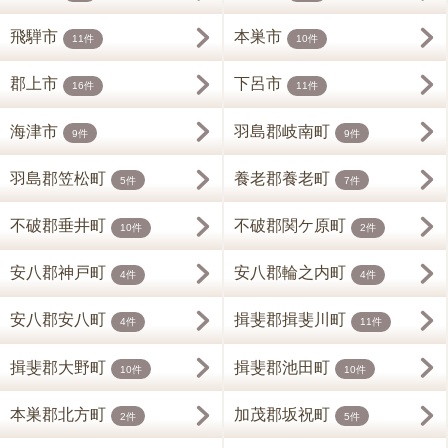
飛騨市
本巣市
11件
10件
郡上市
下呂市
16件
11件
海津市
羽島郡岐南町
9件
9件
羽島郡笠松町
養老郡養老町
5件
7件
不破郡垂井町
不破郡関ケ原町
10件
2件
安八郡神戸町
安八郡輪之内町
4件
4件
安八郡安八町
揖斐郡揖斐川町
4件
11件
揖斐郡大野町
揖斐郡池田町
10件
10件
本巣郡北方町
加茂郡坂祝町
2件
5件